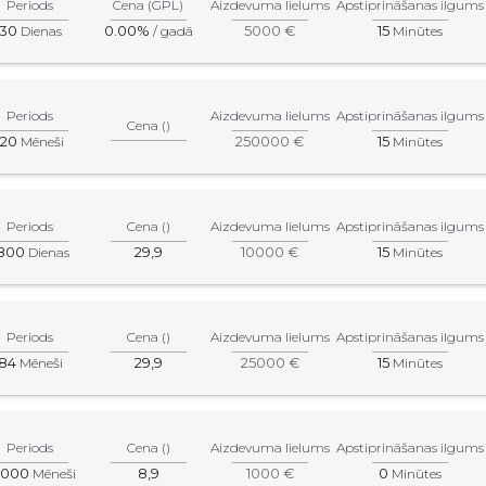
Periods
Cena (GPL)
Aizdevuma lielums
Apstiprināšanas ilgums
30
0.00%
5000 €
15
Dienas
/ gadā
Minūtes
Periods
Aizdevuma lielums
Apstiprināšanas ilgums
Cena ()
120
250000 €
15
Mēneši
Minūtes
Periods
Cena ()
Aizdevuma lielums
Apstiprināšanas ilgums
800
29,9
10000 €
15
Dienas
Minūtes
Periods
Cena ()
Aizdevuma lielums
Apstiprināšanas ilgums
84
29,9
25000 €
15
Mēneši
Minūtes
Periods
Cena ()
Aizdevuma lielums
Apstiprināšanas ilgums
5000
8,9
1000 €
0
Mēneši
Minūtes