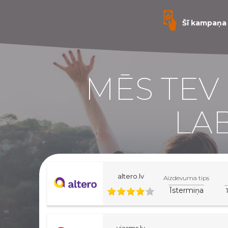
Šī kampaņa 
MĒS TEV 
LA
altero.lv
Aizdevuma tips
Īstermiņa
viasms.lv