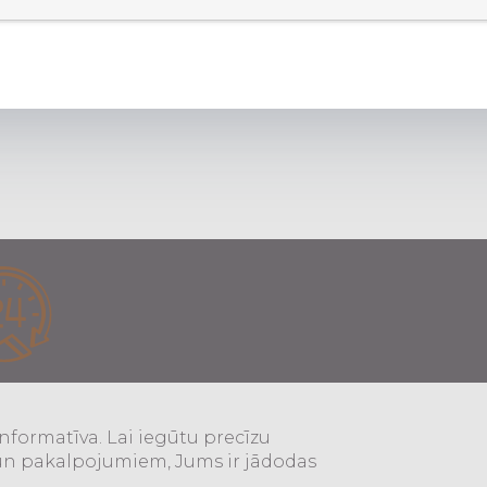
va. Lai iegūtu precīzu informāciju par attēlotajiem produktiem u
informatīva. Lai iegūtu precīzu
un pakalpojumiem, Jums ir jādodas