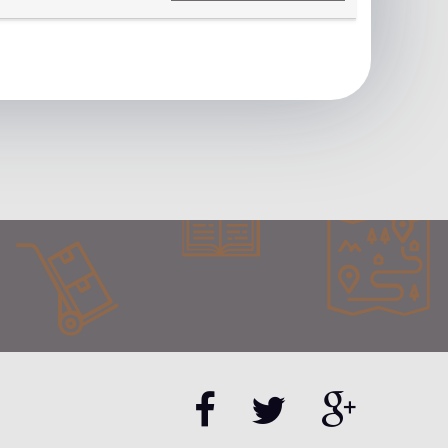
n pakalpojumiem, Jums ir jādodas uz norādīto