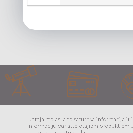
Dotajā mājas lapā saturošā informācija ir informatī
partneru lapu.
Dotajā mājas lapā saturošā informācija ir 
informāciju par attēlotajiem produktiem 
uz norādīto partneru lapu.