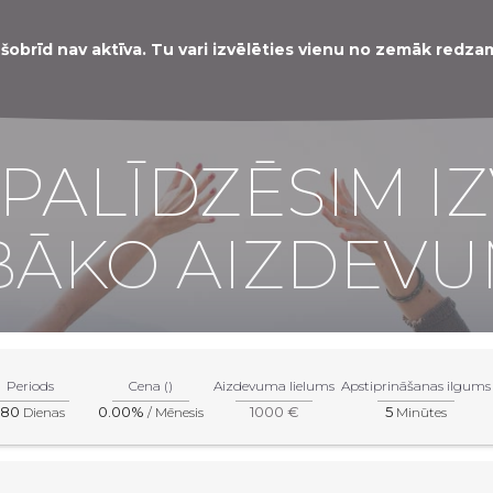
šobrīd nav aktīva. Tu vari izvēlēties vienu no zemāk redz
PALĪDZĒSIM I
BĀKO AIZDEVU
Periods
Cena ()
Aizdevuma lielums
Apstiprināšanas ilgums
180
0.00%
1000 €
5
Dienas
/ Mēnesis
Minūtes