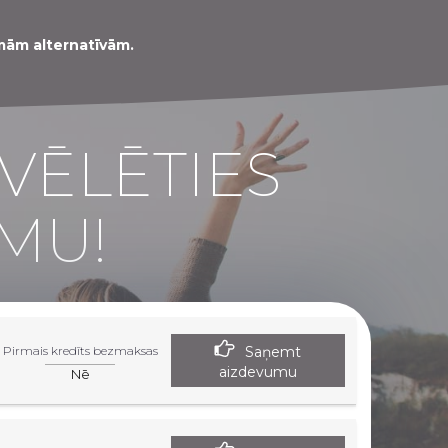
amām alternatīvām.
ZVĒLĒTIES
MU!
Saņemt
Pirmais kredīts bezmaksas
aizdevumu
Nē