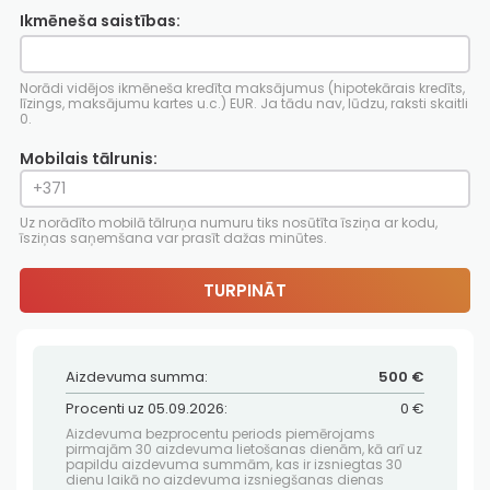
Ikmēneša saistības:
Norādi vidējos ikmēneša kredīta maksājumus (hipotekārais kredīts,
līzings, maksājumu kartes u.c.) EUR. Ja tādu nav, lūdzu, raksti skaitli
0.
Mobilais tālrunis:
Uz norādīto mobilā tālruņa numuru tiks nosūtīta īsziņa ar kodu,
īsziņas saņemšana var prasīt dažas minūtes.
TURPINĀT
Aizdevuma summa:
500 €
Procenti uz 05.09.2026:
0 €
Aizdevuma bezprocentu periods piemērojams
pirmajām 30 aizdevuma lietošanas dienām, kā arī uz
papildu aizdevuma summām, kas ir izsniegtas 30
dienu laikā no aizdevuma izsniegšanas dienas