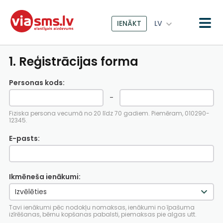
IENĀKT
LV
1. Reģistrācijas forma
Personas kods:
-
Fiziska persona vecumā no 20 līdz 70 gadiem. Piemēram, 010290-
12345.
E-pasts:
Ikmēneša ienākumi:
Tavi ienākumi pēc nodokļu nomaksas, ienākumi no īpašuma
izīrēšanas, bērnu kopšanas pabalsti, piemaksas pie algas utt.