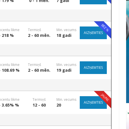
- 179 %
0 - 1 mēn.
7 gadi
BEZ %
ocentu likme
Termiņš
Min. vecums
AIZŅEMTIES
- 218 %
2 - 60 mēn.
18 gadi
ocentu likme
Termiņš
Min. vecums
AIZŅEMTIES
- 108.69 %
2 - 60 mēn.
19 gadi
JAUNS
ocentu likme
Termiņš
Min. vecums
AIZŅEMTIES
- 3.65% %
12 - 60
20