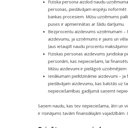
Fiziska persona aizdod naudu uzņēmuma
personas, piedāvājam iespēju noformēt a
bankas procesiem. Mūsu uzņēmums palīdz
puses ir apmierinātas ar šādu darījumu.
Bezprocentu aizdevums uzņēmumam – M
aizdevumu, ja uzņēmums ir jauns un vēlas
ļaus ietaupīt naudu procentu maksājumos
Fiziskas personas aizdevums juridiskai 
personām, kas nepieciešami, lai finansēt
Mūsu aizdevumi ir pielāgoti uzņēmējiem un
Ienākumam pielīdzināmie aizdevumi – Ja fin
piedāvājam aizdevumu, kas balstās uz ta
nepieciešamības gadījumā saņemt nepieci
Saņem naudu, kas tev nepieciešama, ātri un v
ir risinājums tavām finansiālajām vajadzībām. 