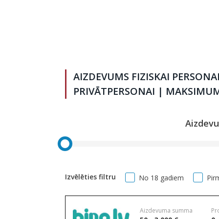
AIZDEVUMS FIZISKAI PERSONA
PRIVĀTPERSONAI | MAKSIMUM
Aizdev
Izvēlēties filtru
No 18 gadiem
Pir
Aizdevuma summa
Pr