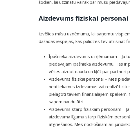
šodien, lai uzzinātu vairāk par mūsu piedāvājumi
Aizdevums fiziskai personai
Izvēlies mūsu uzņēmumu, lai saņemtu vispi
dažādas iespējas, kas palīdzēs tev atrisināt f
Īpašnieka aizdevums uzņēmumam – Ja tu 
piedāvājam īpašnieka aizdevumu. Tas ir p
vēlies aizdot naudu un kļūt par partneri p
Aizdevums fiziskai personai – Mēs pied
neatliekamus izdevumus vai realizēt citus
pielāgoti taviem finansiālajiem spēkiem. 
saņem naudu ātri.
Aizdevums starp fiziskām personām – Ja t
aizdevuma līgumu starp fiziskām personā
atgriešanos. Mēs nodrošinām arī juridisk