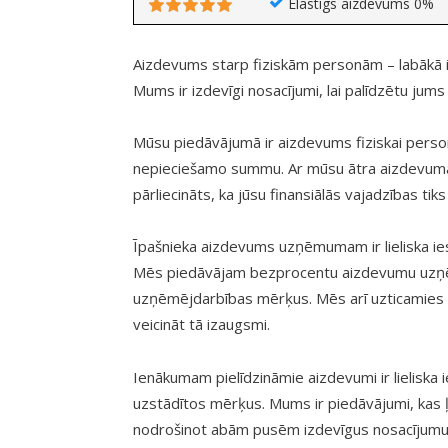
Elastīgs aizdevums 0%
Aizdevums starp fiziskām personām – labākā ie
Mums ir izdevīgi nosacījumi, lai palīdzētu jums
Mūsu piedāvājumā ir aizdevums fiziskai perso
nepieciešamo summu. Ar mūsu ātra aizdevuma 
pārliecināts, ka jūsu finansiālās vajadzības tiks
Īpašnieka aizdevums uzņēmumam ir lieliska iesp
Mēs piedāvājam bezprocentu aizdevumu uzņēm
uzņēmējdarbības mērķus. Mēs arī uzticamies
veicināt tā izaugsmi.
Ienākumam pielīdzināmie aizdevumi ir lieliska i
uzstādītos mērķus. Mums ir piedāvājumi, kas ļa
nodrošinot abām pusēm izdevīgus nosacījumus