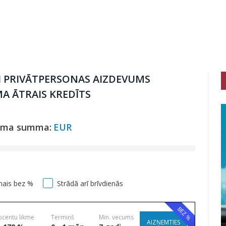
I PRIVĀTPERSONAS AIZDEVUMS
A ĀTRAIS KREDĪTS
uma summa:
EUR
mais bez %
Strādā arī brīvdienās
BEZ %
ocentu likme
Termiņš
Min. vecums
AIZŅEMTIES