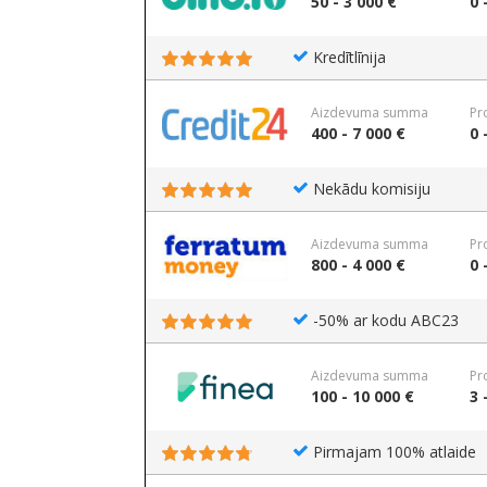
50 - 3 000 €
0 
Kredītlīnija
Aizdevuma summa
Pr
400 - 7 000 €
0 
Nekādu komisiju
Aizdevuma summa
Pr
800 - 4 000 €
0 
-50% ar kodu ABC23
Aizdevuma summa
Pr
100 - 10 000 €
3 
Pirmajam 100% atlaide