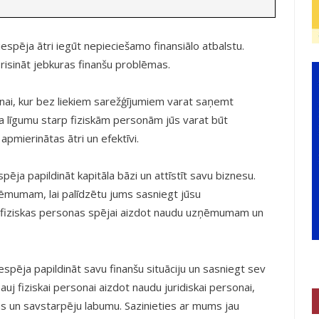
spēja ātri iegūt nepieciešamo finansiālo atbalstu.
 risināt jebkuras finanšu problēmas.
nai, kur bez liekiem sarežģījumiem varat saņemt
līgumu starp fiziskām personām jūs varat būt
 apmierinātas ātri un efektīvi.
ēja papildināt kapitāla bāzi un attīstīt savu biznesu.
umam, lai palīdzētu jums sasniegt jūsu
 fiziskas personas spējai aizdot naudu uzņēmumam un
espēja papildināt savu finanšu situāciju un sasniegt sev
uj fiziskai personai aizdot naudu juridiskai personai,
 un savstarpēju labumu. Sazinieties ar mums jau