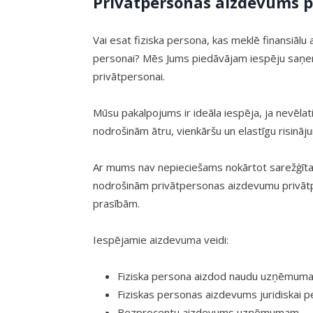
Privātpersonas aizdevums p
Vai esat fiziska persona, kas meklē finansiālu a
personai? Mēs Jums piedāvājam iespēju saņem
privātpersonai.
Mūsu pakalpojums ir ideāla iespēja, ja nevēlati
nodrošinām ātru, vienkāršu un elastīgu risināj
Ar mums nav nepieciešams nokārtot sarežģītas
nodrošinām privātpersonas aizdevumu privāt
prasībām.
Iespējamie aizdevuma veidi:
Fiziska persona aizdod naudu uzņēmum
Fiziskas personas aizdevums juridiskai p
Bezprocentu aizdevums uzņēmumam