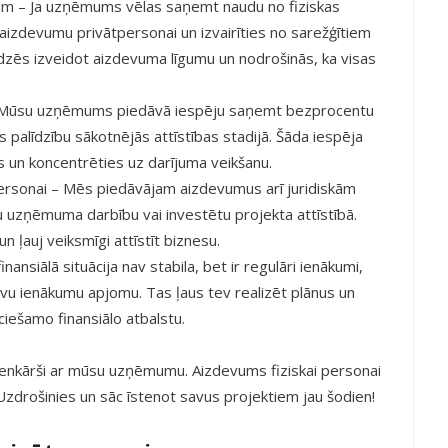
m – Ja uzņēmums vēlas saņemt naudu no fiziskas
izdevumu privātpersonai un izvairīties no sarežģītiem
ēs izveidot aizdevuma līgumu un nodrošinās, ka visas
ūsu uzņēmums piedāvā iespēju saņemt bezprocentu
 palīdzību sākotnējās attīstības stadijā. Šāda iespēja
 un koncentrēties uz darījuma veikšanu.
personai – Mēs piedāvājam aizdevumus arī juridiskām
u uzņēmuma darbību vai investētu projekta attīstībā.
 ļauj veiksmīgi attīstīt biznesu.
ansiālā situācija nav stabila, bet ir regulāri ienākumi,
vu ienākumu apjomu. Tas ļaus tev realizēt plānus un
ešamo finansiālo atbalstu.
ienkārši ar mūsu uzņēmumu. Aizdevums fiziskai personai
Uzdrošinies un sāc īstenot savus projektiem jau šodien!