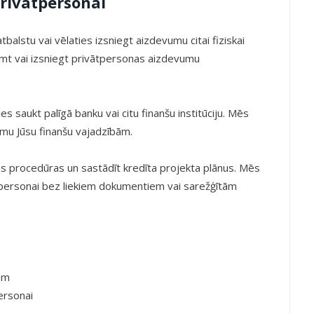
rivātpersonai
tbalstu vai vēlaties izsniegt aizdevumu citai fiziskai
t vai izsniegt privātpersonas aizdevumu
es saukt palīgā banku vai citu finanšu institūciju. Mēs
umu Jūsu finanšu vajadzībām.
 procedūras un sastādīt kredīta projekta plānus. Mēs
personai bez liekiem dokumentiem vai sarežģītām
am
ersonai