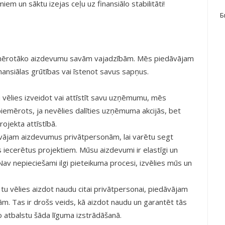
em un sāktu izejas ceļu uz finansiālo stabilitāti!
Б
emērotāko aizdevumu savām vajadzībām. Mēs piedāvājam
inansiālas grūtības vai īstenot savus sapņus.
vēlies izveidot vai attīstīt savu uzņēmumu, mēs
iemērots, ja nevēlies dalīties uzņēmuma akcijās, bet
rojekta attīstībā.
āvājam aizdevumus privātpersonām, lai varētu segt
 iecerētus projektiem. Mūsu aizdevumi ir elastīgi un
Nav nepieciešami ilgi pieteikuma procesi, izvēlies mūs un
u vēlies aizdot naudu citai privātpersonai, piedāvājam
m. Tas ir drošs veids, kā aizdot naudu un garantēt tās
o atbalstu šāda līguma izstrādāšanā.