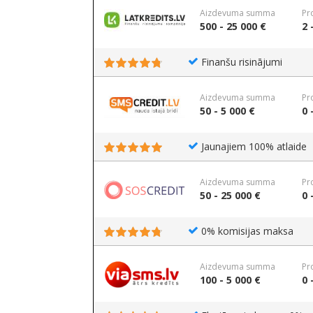
Aizdevuma summa
Pr
500 - 25 000 €
2 
Finanšu risinājumi
Aizdevuma summa
Pr
50 - 5 000 €
0 
Jaunajiem 100% atlaide
Aizdevuma summa
Pr
50 - 25 000 €
0 
0% komisijas maksa
Aizdevuma summa
Pr
100 - 5 000 €
0 