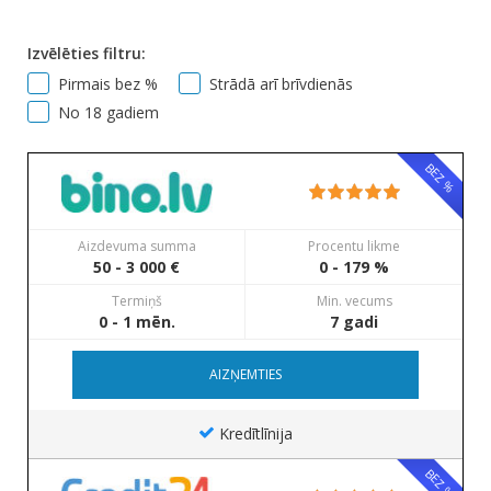
Izvēlēties filtru:
Pirmais bez %
Strādā arī brīvdienās
No 18 gadiem
BEZ %
Aizdevuma summa
Procentu likme
50 - 3 000 €
0 - 179 %
Termiņš
Min. vecums
0 - 1 mēn.
7 gadi
AIZŅEMTIES
Kredītlīnija
BEZ %