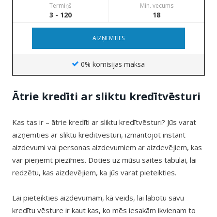
Termiņš
Min. vecums
3 - 120
18
AIZŅEMTIES
0% komisijas maksa
Ātrie kredīti ar sliktu kredītvēsturi
Kas tas ir – ātrie kredīti ar sliktu kredītvēsturi? Jūs varat
aizņemties ar sliktu kredītvēsturi, izmantojot instant
aizdevumi vai personas aizdevumiem ar aizdevējiem, kas
var pieņemt piezīmes. Doties uz mūsu saites tabulai, lai
redzētu, kas aizdevējiem, ka jūs varat pieteikties.
Lai pieteikties aizdevumam, kā veids, lai labotu savu
kredītu vēsture ir kaut kas, ko mēs iesakām ikvienam to