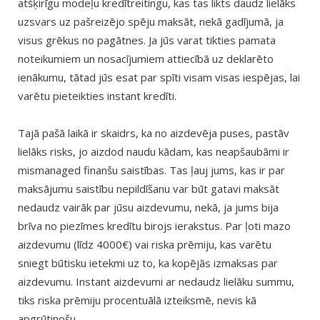
atšķirīgu modeļu kredītreitingu, kas tas likts daudz lielāks
uzsvars uz pašreizējo spēju maksāt, nekā gadījumā, ja
visus grēkus no pagātnes. Ja jūs varat tikties pamata
noteikumiem un nosacījumiem attiecībā uz deklarēto
ienākumu, tātad jūs esat par spīti visam visas iespējas, lai
varētu pieteikties instant kredīti.
Tajā pašā laikā ir skaidrs, ka no aizdevēja puses, pastāv
lielāks risks, jo aizdod naudu kādam, kas neapšaubāmi ir
mismanaged finanšu saistības. Tas ļauj jums, kas ir par
maksājumu saistību nepildīšanu var būt gatavi maksāt
nedaudz vairāk par jūsu aizdevumu, nekā, ja jums bija
brīva no piezīmes kredītu birojs ierakstus. Par ļoti mazo
aizdevumu (līdz 4000€) vai riska prēmiju, kas varētu
sniegt būtisku ietekmi uz to, ka kopējās izmaksas par
aizdevumu. Instant aizdevumi ar nedaudz lielāku summu,
tiks riska prēmiju procentuālā izteiksmē, nevis kā
apgrūtinošu.