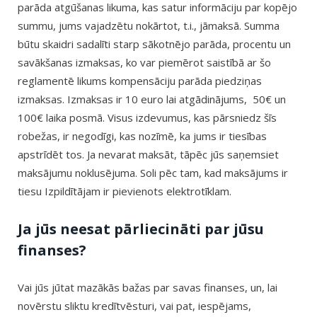
parāda atgūšanas likuma, kas satur informāciju par kopējo
summu, jums vajadzētu nokārtot, t.i., jāmaksā. Summa
būtu skaidri sadalīti starp sākotnējo parāda, procentu un
savākšanas izmaksas, ko var piemērot saistībā ar šo
reglamentē likums kompensāciju parāda piedziņas
izmaksas. Izmaksas ir 10 euro lai atgādinājums, 50€ un
100€ laika posmā. Visus izdevumus, kas pārsniedz šīs
robežas, ir negodīgi, kas nozīmē, ka jums ir tiesības
apstrīdēt tos. Ja nevarat maksāt, tāpēc jūs saņemsiet
maksājumu noklusējuma. Soli pēc tam, kad maksājums ir
tiesu Izpildītājam ir pievienots elektrotīklam.
Ja jūs neesat pārliecināti par jūsu
finanses?
Vai jūs jūtat mazākās bažas par savas finanses, un, lai
novērstu sliktu kredītvēsturi, vai pat, iespējams,