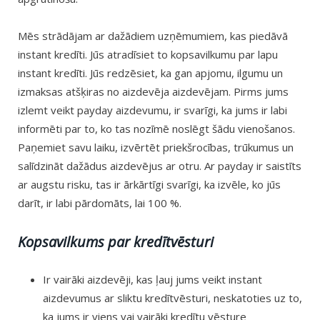
Mēs strādājam ar dažādiem uzņēmumiem, kas piedāvā
instant kredīti. Jūs atradīsiet to kopsavilkumu par lapu
instant kredīti. Jūs redzēsiet, ka gan apjomu, ilgumu un
izmaksas atšķiras no aizdevēja aizdevējam. Pirms jums
izlemt veikt payday aizdevumu, ir svarīgi, ka jums ir labi
informēti par to, ko tas nozīmē noslēgt šādu vienošanos.
Paņemiet savu laiku, izvērtēt priekšrocības, trūkumus un
salīdzināt dažādus aizdevējus ar otru. Ar payday ir saistīts
ar augstu risku, tas ir ārkārtīgi svarīgi, ka izvēle, ko jūs
darīt, ir labi pārdomāts, lai 100 %.
Kopsavilkums par kredītvēsturi
Ir vairāki aizdevēji, kas ļauj jums veikt instant
aizdevumus ar sliktu kredītvēsturi, neskatoties uz to,
ka jums ir viens vai vairāki kredītu vēsture