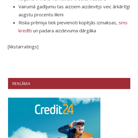
Vairumā gadījumu tas aizņem aizdevējs veic ārkārtīgi
augstu procentu likmi
Riska prēmija tiek pievienoti kopējās izmaksas,
sms
kredīti
un padara aizdevuma dārgāka
[kkstarratings]
REKLĀMA