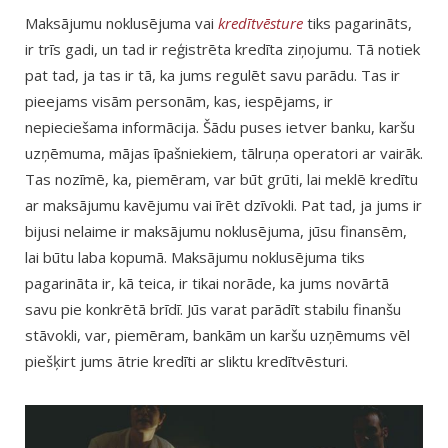
Maksājumu noklusējuma vai
kredītvēsture
tiks pagarināts,
ir trīs gadi, un tad ir reģistrēta kredīta ziņojumu. Tā notiek
pat tad, ja tas ir tā, ka jums regulēt savu parādu. Tas ir
pieejams visām personām, kas, iespējams, ir
nepieciešama informācija. Šādu puses ietver banku, karšu
uzņēmuma, mājas īpašniekiem, tālruņa operatori ar vairāk.
Tas nozīmē, ka, piemēram, var būt grūti, lai meklē kredītu
ar maksājumu kavējumu vai īrēt dzīvokli. Pat tad, ja jums ir
bijusi nelaime ir maksājumu noklusējuma, jūsu finansēm,
lai būtu laba kopumā. Maksājumu noklusējuma tiks
pagarināta ir, kā teica, ir tikai norāde, ka jums novārtā
savu pie konkrētā brīdī. Jūs varat parādīt stabilu finanšu
stāvokli, var, piemēram, bankām un karšu uzņēmums vēl
piešķirt jums ātrie kredīti ar sliktu kredītvēsturi.