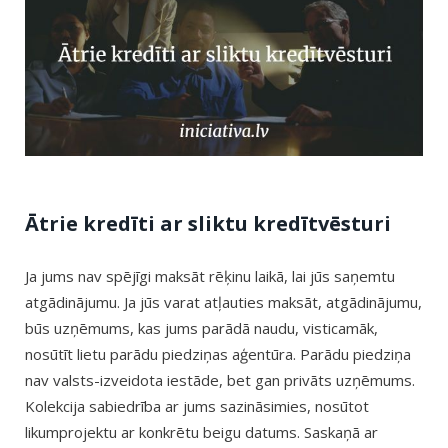
Ātrie kredīti ar sliktu kredītvēsturi
Ja jums nav spējīgi maksāt rēķinu laikā, lai jūs saņemtu
atgādinājumu. Ja jūs varat atļauties maksāt, atgādinājumu,
būs uzņēmums, kas jums parādā naudu, visticamāk,
nosūtīt lietu parādu piedziņas aģentūra. Parādu piedziņa
nav valsts-izveidota iestāde, bet gan privāts uzņēmums.
Kolekcija sabiedrība ar jums sazināsimies, nosūtot
likumprojektu ar konkrētu beigu datums. Saskaņā ar