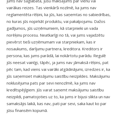
jums nav saglabāta, jūsu maksājums par vienu vai
vairākas reizes. Tas vienkārši nozīmē, ka jums nav
reglamentēta rēķini, ka jūs, kas saņemtas no sabiedrības,
no kuras jūs nopirkāt produktu, vai pakalpojumu. Dažos
gadījumos, jūs uzņēmumiem, kā starpnieki un vada
norēķinu procesu. Neatkarīgi no tā, vai jums vajadzētu
pievērst tieši uzņēmumam vai starpniekam, kas ir
nosaukums, darījumu partnera, kreditora. Kreditors ir
persona, kas jums parādā, lai nokārtotu parādu. Regulē
jūs neesat vainīgi, tāpēc, ja jums nav jāmaksā rēķins, pat
pēc tam, kad viens vai vairāki atgādinājumi, izredzes ir, ka
jūs saņemsiet maksājumu saistību neizpildes. Maksājumu
noklusējuma pats par sevi nenozīmē, ka jums nav
kredītspējīgiem. Jūs varat saņemt maksājumu saistību
neizpildi, pamatojoties uz to, ka jums ir bijusi slikta un nav
samaksājis laikā, kas nav, pati par sevi, saka kaut ko par
jūsu finansēm kopumā.