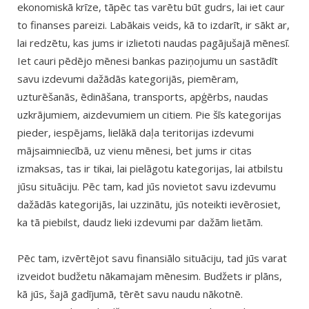
ekonomiskā krīze, tāpēc tas varētu būt gudrs, lai iet caur
to finanses pareizi. Labākais veids, kā to izdarīt, ir sākt ar,
lai redzētu, kas jums ir izlietoti naudas pagājušajā mēnesī.
Iet cauri pēdējo mēnesi bankas paziņojumu un sastādīt
savu izdevumi dažādās kategorijās, piemēram,
uzturēšanās, ēdināšana, transports, apģērbs, naudas
uzkrājumiem, aizdevumiem un citiem. Pie šīs kategorijas
pieder, iespējams, lielākā daļa teritorijas izdevumi
mājsaimniecībā, uz vienu mēnesi, bet jums ir citas
izmaksas, tas ir tikai, lai pielāgotu kategorijas, lai atbilstu
jūsu situāciju. Pēc tam, kad jūs novietot savu izdevumu
dažādās kategorijās, lai uzzinātu, jūs noteikti ievērosiet,
ka tā piebilst, daudz lieki izdevumi par dažām lietām.
Pēc tam, izvērtējot savu finansiālo situāciju, tad jūs varat
izveidot budžetu nākamajam mēnesim. Budžets ir plāns,
kā jūs, šajā gadījumā, tērēt savu naudu nākotnē.