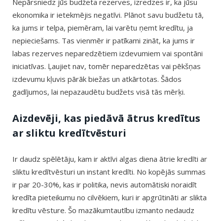
Nepārsniedz jūs budžeta rezerves, izredzes ir, ka jūsu
ekonomika ir ietekmējis negatīvi. Plānot savu budžetu tā,
ka jums ir telpa, piemēram, lai varētu ņemt kredītu, ja
nepieciešams. Tas vienmēr ir patīkami zināt, ka jums ir
labas rezerves neparedzētiem izdevumiem vai spontāni
iniciatīvas. Ļaujiet nav, tomēr neparedzētas vai pēkšņas
izdevumu kļuvis pārāk biežas un atkārtotas. Šādos
gadījumos, lai nepazaudētu budžets visā tās mērķi.
Aizdevēji, kas piedāvā ātrus kredītus
ar sliktu kredītvēsturi
Ir daudz spēlētāju, kam ir aktīvi algas diena ātrie kredīti ar
sliktu kredītvēsturi un instant kredīti. No kopējās summas
ir par 20-30%, kas ir politika, nevis automātiski noraidīt
kredīta pieteikumu no cilvēkiem, kuri ir apgrūtināti ar slikta
kredītu vēsture. Šo mazākumtautību izmanto nedaudz