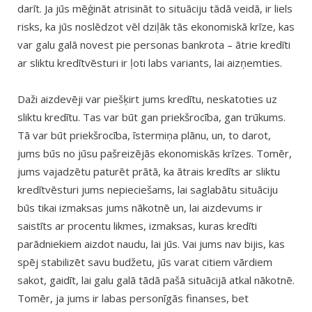
darīt. Ja jūs mēģināt atrisināt to situāciju tādā veidā, ir liels
risks, ka jūs noslēdzot vēl dziļāk tās ekonomiskā krīze, kas
var galu galā novest pie personas bankrota – ātrie kredīti
ar sliktu kredītvēsturi ir ļoti labs variants, lai aizņemties.
Daži aizdevēji var piešķirt jums kredītu, neskatoties uz
sliktu kredītu. Tas var būt gan priekšrocība, gan trūkums.
Tā var būt priekšrocība, īstermiņa plānu, un, to darot,
jums būs no jūsu pašreizējās ekonomiskās krīzes. Tomēr,
jums vajadzētu paturēt prātā, ka ātrais kredīts ar sliktu
kredītvēsturi jums nepieciešams, lai saglabātu situāciju
būs tikai izmaksas jums nākotnē un, lai aizdevums ir
saistīts ar procentu likmes, izmaksas, kuras kredīti
parādniekiem aizdot naudu, lai jūs. Vai jums nav bijis, kas
spēj stabilizēt savu budžetu, jūs varat citiem vārdiem
sakot, gaidīt, lai galu galā tādā pašā situācijā atkal nākotnē.
Tomēr, ja jums ir labas personīgās finanses, bet