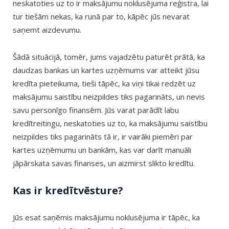
neskatoties uz to ir maksājumu noklusējuma reģistra, lai
tur tiešām nekas, ka runā par to, kāpēc jūs nevarat
saņemt aizdevumu.
Šādā situācijā, tomēr, jums vajadzētu paturēt prātā, ka
daudzas bankas un kartes uzņēmums var atteikt jūsu
kredīta pieteikuma, tieši tāpēc, ka viņi tikai redzēt uz
maksājumu saistību neizpildes tiks pagarināts, un nevis
savu personīgo finansēm. Jūs varat parādīt labu
kredītreitingu, neskatoties uz to, ka maksājumu saistību
neizpildes tiks pagarināts tā ir, ir vairāki piemēri par
kartes uzņēmumu un bankām, kas var darīt manuāli
jāpārskata savas finanses, un aizmirst slikto kredītu.
Kas ir kredītvēsture?
Jūs esat saņēmis maksājumu noklusējuma ir tāpēc, ka