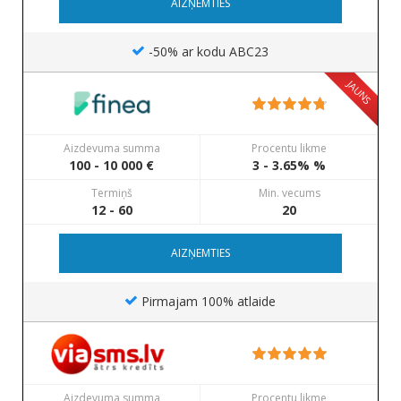
AIZŅEMTIES
-50% ar kodu ABC23
JAUNS
Aizdevuma summa
Procentu likme
100 - 10 000 €
3 - 3.65% %
Termiņš
Min. vecums
12 - 60
20
AIZŅEMTIES
Pirmajam 100% atlaide
Aizdevuma summa
Procentu likme