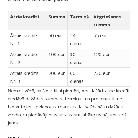
Atrie kredīti
Summa
Termiņš
Atgriešanas
summa
Ātrais kredīts
50 eur
14
55 eur
Nr. 1
dienas
Ātrais kredīts
100 eur
30
120 eur
Nr. 2
dienas
Ātrais kredīts
200 eur
60
230 eur
Nr. 3
dienas
Ņemiet vērā, ka šie ir tikai piemēri, bet dažādi atrie kredīti
piedāvā dažādas summas, termiņus un procentu likmes.
Izmantojiet apvienotus resursus, lai salīdzinātu dažādu
kreditoru piedāvājumus un atrastu labāko risinājumu tieši
jums!