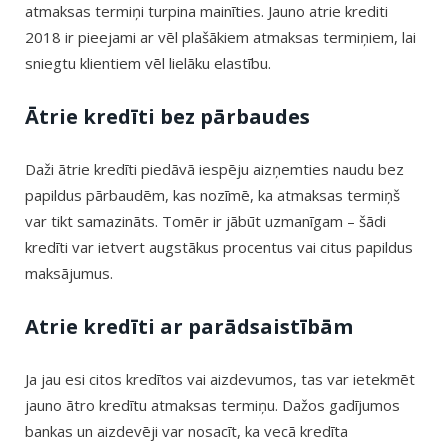
atmaksas termiņi turpina mainīties. Jauno atrie krediti
2018 ir pieejami ar vēl plašākiem atmaksas termiņiem, lai
sniegtu klientiem vēl lielāku elastību.
Ātrie kredīti bez pārbaudes
Daži ātrie kredīti piedāvā iespēju aizņemties naudu bez
papildus pārbaudēm, kas nozīmē, ka atmaksas termiņš
var tikt samazināts. Tomēr ir jābūt uzmanīgam – šādi
kredīti var ietvert augstākus procentus vai citus papildus
maksājumus.
Atrie kredīti ar parādsaistībām
Ja jau esi citos kredītos vai aizdevumos, tas var ietekmēt
jauno ātro kredītu atmaksas termiņu. Dažos gadījumos
bankas un aizdevēji var nosacīt, ka vecā kredīta