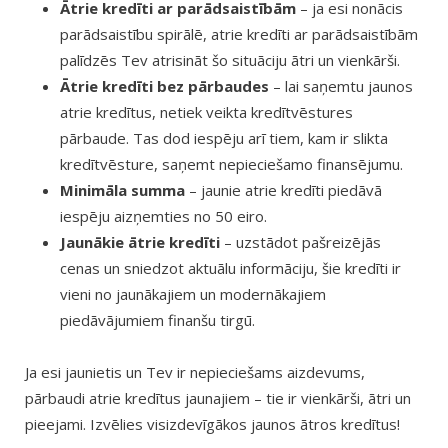
Ātrie kredīti ar parādsaistībām
– ja esi nonācis
parādsaistību spirālē, atrie kredīti ar parādsaistībām
palīdzēs Tev atrisināt šo situāciju ātri un vienkārši.
Ātrie kredīti bez pārbaudes
– lai saņemtu jaunos
atrie kredītus, netiek veikta kredītvēstures
pārbaude. Tas dod iespēju arī tiem, kam ir slikta
kredītvēsture, saņemt nepieciešamo finansējumu.
Minimāla summa
– jaunie atrie kredīti piedāvā
iespēju aizņemties no 50 eiro.
Jaunākie ātrie kredīti
– uzstādot pašreizējās
cenas un sniedzot aktuālu informāciju, šie kredīti ir
vieni no jaunākajiem un modernākajiem
piedāvājumiem finanšu tirgū.
Ja esi jaunietis un Tev ir nepieciešams aizdevums,
pārbaudi atrie kredītus jaunajiem – tie ir vienkārši, ātri un
pieejami. Izvēlies visizdevīgākos jaunos ātros kredītus!