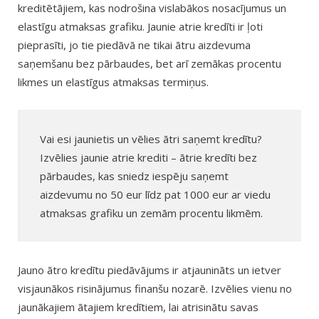
kreditētājiem, kas nodrošina vislabākos nosacījumus un
elastīgu atmaksas grafiku. Jaunie atrie kredīti ir ļoti
pieprasīti, jo tie piedāvā ne tikai ātru aizdevuma
saņemšanu bez pārbaudes, bet arī zemākas procentu
likmes un elastīgus atmaksas termiņus.
Vai esi jaunietis un vēlies ātri saņemt kredītu?
Izvēlies jaunie atrie krediti – ātrie kredīti bez
pārbaudes, kas sniedz iespēju saņemt
aizdevumu no 50 eur līdz pat 1000 eur ar viedu
atmaksas grafiku un zemām procentu likmēm.
Jauno ātro kredītu piedāvājums ir atjaunināts un ietver
visjaunākos risinājumus finanšu nozarē. Izvēlies vienu no
jaunākajiem ātajiem kredītiem, lai atrisinātu savas