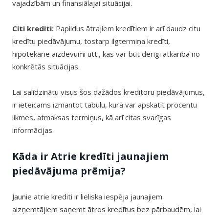
vajadzībām un finansiālajai situācijai.
Citi krediti:
Papildus ātrajiem kredītiem ir arī daudz citu
kredītu piedāvājumu, tostarp ilgtermiņa kredīti,
hipotekārie aizdevumi utt., kas var būt derīgi atkarībā no
konkrētās situācijas.
Lai salīdzinātu visus šos dažādos kreditoru piedāvājumus,
ir ieteicams izmantot tabulu, kurā var apskatīt procentu
likmes, atmaksas termiņus, kā arī citas svarīgas
informācijas.
Kāda ir Atrie kredīti jaunajiem
piedāvājuma prēmija?
Jaunie atrie krediti ir lieliska iespēja jaunajiem
aizņemtājiem saņemt ātros kredītus bez pārbaudēm, lai