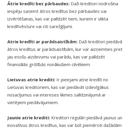
Ātrie kredīti bez pārbaudes:
Daži kreditori nodrošina
iespēju saņemt ātros kredītus bez pārbaudes vai
izvērtēšanas, kas var palīdzēt tiem, kuriem ir slikta
kredītvēsture vai citi sarežģījumi.
Atrie kredīti ar parādsaistībām:
Daži kreditori piedāvā
ātros kredītus ar parādsaistībām, kur var aizņemties pret
jau esošu aizdevumu vai parādu, kas var palīdzēt
finansiālās grūtībās nonākušiem cilvēkiem.
Lietuvas atrie krediti:
Ir pieejami atrie kredīti no
Lietuvas kreditoriem, kas var piedāvāt izdevīgākus
nosacījumus vai intereses likmes salīdzinājumā ar
vietējiem piedāvājumiem.
Jaunie atrie krediti:
Kreditori regulāri piedāvā jaunus un
inovatīvus ātros kredītus, kas var būt piemēroti dažādām