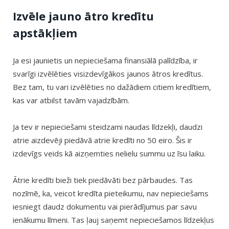
Izvēle jauno ātro kredītu
apstākļiem
Ja esi jaunietis un nepieciešama finansiālā palīdzība, ir
svarīgi izvēlēties visizdevīgākos jaunos ātros kredītus.
Bez tam, tu vari izvēlēties no dažādiem citiem kredītiem,
kas var atbilst tavām vajadzībām.
Ja tev ir nepieciešami steidzami naudas līdzekļi, daudzi
atrie aizdevēji piedāvā atrie kredīti no 50 eiro. Šis ir
izdevīgs veids kā aizņemties nelielu summu uz īsu laiku.
Ātrie kredīti bieži tiek piedāvāti bez pārbaudes. Tas
nozīmē, ka, veicot kredīta pieteikumu, nav nepieciešams
iesniegt daudz dokumentu vai pierādījumus par savu
ienākumu līmeni. Tas ļauj saņemt nepieciešamos līdzekļus