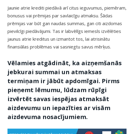
Jaunie atrie krediti piedāvā arī citus ieguvumus, piemēram,
bonusus vai prēmijas par savlaicīgu atmaksu. Šādas
prēmijas var būt gan naudas summas, gan citi aizdomas
pievilcīgi piedāvājumi. Tas ir labvēlīgs iemesls izvēlēties
jaunus atrie kreditus un izmantot tos, lai atrisinātu
finansiālas problēmas vai sasniegtu savus mērķus.
Vēlamies atgādināt, ka aizņemšanās
jebkurai summai un atmaksas
termiņam ir jābūt apdomīgai. Pirms
pieņemt lēmumu, lūdzam rūpīgi
izvērtēt savas iespējas atmaksāt
aizdevumu un iepazīties ar visām
aizdevuma nosacījumiem.