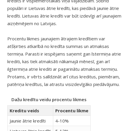
kredīts ir vispiemērotākais viņa vajadzībām. Šobrīd
populāri ir Lietuvas ātrie kredīti, kas piedāvā jaunie ātrie
kredīti. Lietuvas ātrie kredīti var būt izdevīgi arī jaunajiem
aizņēmējiem no Latvijas.
Procentu likmes jaunajiem ātrajiem kredītiem var
atšķirties atkarībā no kredīta summas un atmaksas
termiņa. Parasti ir iespējams saņemt gan īstermiņa atrie
krediti, kas tiek atmaksāti nākamajā mēnesī, gan arī
ilgtermiņa atrie krediti ar pagarinātu atmaksas termiņu.
Protams, ir vērts salīdzināt arī citus kreditus, piemēram,
patēriņa kredītus, lai atrastu visizdevīgāko piedāvājumu.
Dažu kredītu veidu procentu likmes
Kreditu veids
Procentu likme
Jaunie ātrie kredīti
4-10%