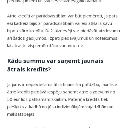
piedāvājumiem un izvēlies visizdevīgāko variantu.
Atrie kredīti ar parādsaistībām var būt piemēroti, ja pats
esi kādreiz bijis ar parādsaistībām vai esi atklājis savu
hipotekāro kredītu. Daži aizdevēji var piedāvāt aizdevumu
arī šādos gadījumos. Izpēti piedāvājumus un noteikumus,
lai atrastu vispiemērotāko variantu tev.
Kādu summu var saņemt jaunais
ātrais kredīts?
Ja jums ir nepieciešama ātra finansiāla palīdzība, jaunākie
ātrie kredīti piedāvā iespēju saņemt atrie aizdevumi no
50 eur līdz patīkamam skaitlim. Patēriņa kredīts tiek
piešķirts atkarībā no jūsu individuālajām vajadzībām un
maksātspējas.