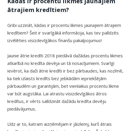
Kādas ir procentu likmes jaunajiem
ātrajiem kredītiem?
Gribi uzzināt, kādas ir procentu likmes jaunajiem ātrajiem
kredītiem? Šeit ir svarīgākā informācija, kas tev palīdzēs
izvēlēties visizdevīgākos finanšu pakalpojumus!
Jaunie ātrie kredīti 2018 piedāvā dažādas procentu likmes
atkarībā no kredīta devēja un tā nosacījumiem. Svarīgi
ievērot, ka daži ātrie kredīti ir bez pārbaudes, kas nozīmē,
ka tiek izlaists kredīts bez jebkādām iepriekšējām
pārbaudēm un garantijām, bet vienlaikus procentu likme
var būt augstāka. Lai atrastu visizdevīgākos ātros
kredītus, ir vērts salīdzināt dažādu kredīta devēju
piedāvājumus.
Līdz ar to, katram aizņēmējam ir jāizlemj, kurš ātrais