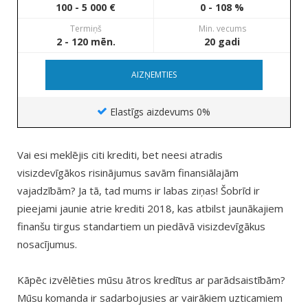
100 - 5 000 €
0 - 108 %
Termiņš
Min. vecums
2 - 120 mēn.
20 gadi
AIZŅEMTIES
Elastīgs aizdevums 0%
Vai esi meklējis citi krediti, bet neesi atradis
visizdevīgākos risinājumus savām finansiālajām
vajadzībām? Ja tā, tad mums ir labas ziņas! Šobrīd ir
pieejami jaunie atrie krediti 2018, kas atbilst jaunākajiem
finanšu tirgus standartiem un piedāvā visizdevīgākus
nosacījumus.
Kāpēc izvēlēties mūsu ātros kredītus ar parādsaistībām?
Mūsu komanda ir sadarbojusies ar vairākiem uzticamiem