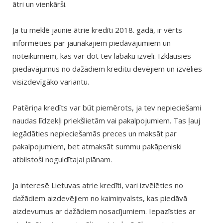
ātri un vienkārši.
Ja tu meklē jaunie ātrie kredīti 2018. gadā, ir vērts
informēties par jaunākajiem piedāvājumiem un
noteikumiem, kas var dot tev labāku izvēli. Izklausies
piedāvājumus no dažādiem kredītu devējiem un izvēlies
visizdevīgāko variantu.
Patēriņa kredīts var būt piemērots, ja tev nepieciešami
naudas līdzekļi priekšlietām vai pakalpojumiem. Tas ļauj
iegādāties nepieciešamās preces un maksāt par
pakalpojumiem, bet atmaksāt summu pakāpeniski
atbilstoši noguldītajai plānam.
Ja interesē Lietuvas atrie kredīti, vari izvēlēties no
dažādiem aizdevējiem no kaimiņvalsts, kas piedāvā
aizdevumus ar dažādiem nosacījumiem. Iepazīsties ar