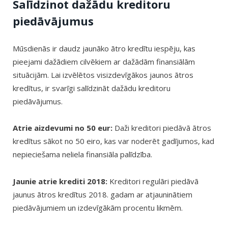
Salīdzinot dažādu kreditoru
piedāvājumus
Mūsdienās ir daudz jaunāko ātro kredītu iespēju, kas
pieejami dažādiem cilvēkiem ar dažādām finansiālām
situācijām. Lai izvēlētos visizdevīgākos jaunos ātros
kredītus, ir svarīgi salīdzināt dažādu kreditoru
piedāvājumus.
Atrie aizdevumi no 50 eur:
Daži kreditori piedāvā ātros
kredītus sākot no 50 eiro, kas var noderēt gadījumos, kad
nepieciešama neliela finansiāla palīdzība.
Jaunie atrie krediti 2018:
Kreditori regulāri piedāvā
jaunus ātros kredītus 2018. gadam ar atjauninātiem
piedāvājumiem un izdevīgākām procentu likmēm.