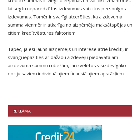
kredītu summas ir viegli pieejamas un var tikt izmantotas,
lai segtu neparedzētus izdevumus vai citus personīgos
izdevumus. Tomēr ir svarīgi atcerēties, ka aizdevuma
summa vienmēr ir atkarīga no aizņēmēja maksātspējas un
citiem kredītvēstures faktoriem.
Tāpēc, ja esi jauns aizņēmējs un interesē atrie kredīti, ir
svarīgi iepazīties ar dažādu aizdevēju piedāvātajām
aizdevuma summu robežām, lai izvēlētos visizdevīgāko
opciju saviem individuālajiem finansiālajiem apstākļiem.
REKLĀMA