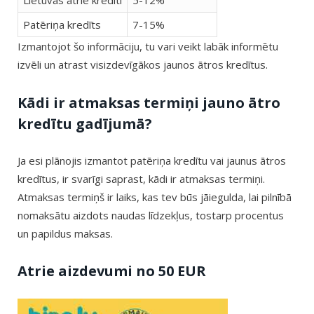
Lietuvas ātrie kredīti
5-12%
Patēriņa kredīts
7-15%
Izmantojot šo informāciju, tu vari veikt labāk informētu
izvēli un atrast visizdevīgākos jaunos ātros kredītus.
Kādi ir atmaksas termiņi jauno ātro
kredītu gadījumā?
Ja esi plānojis izmantot patēriņa kredītu vai jaunus ātros
kredītus, ir svarīgi saprast, kādi ir atmaksas termiņi.
Atmaksas termiņš ir laiks, kas tev būs jāiegulda, lai pilnībā
nomaksātu aizdots naudas līdzekļus, tostarp procentus
un papildus maksas.
Atrie aizdevumi no 50 EUR