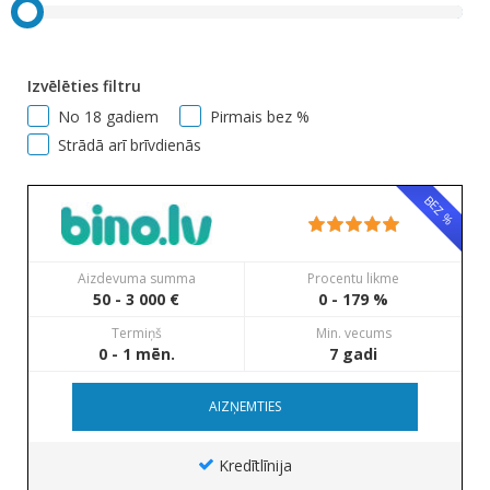
Izvēlēties filtru
No 18 gadiem
Pirmais bez %
Strādā arī brīvdienās
BEZ %
Aizdevuma summa
Procentu likme
50 - 3 000 €
0 - 179 %
Termiņš
Min. vecums
0 - 1 mēn.
7 gadi
AIZŅEMTIES
Kredītlīnija