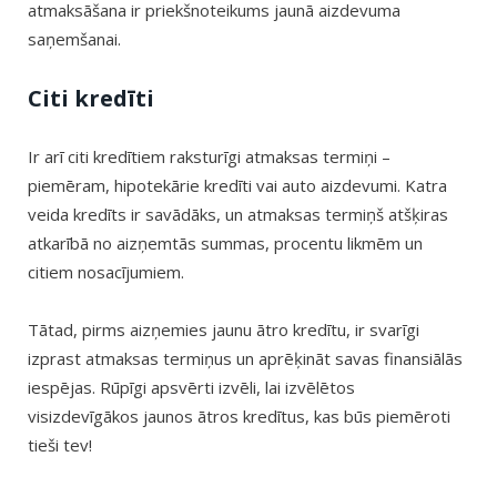
atmaksāšana ir priekšnoteikums jaunā aizdevuma
saņemšanai.
Citi kredīti
Ir arī citi kredītiem raksturīgi atmaksas termiņi –
piemēram, hipotekārie kredīti vai auto aizdevumi. Katra
veida kredīts ir savādāks, un atmaksas termiņš atšķiras
atkarībā no aizņemtās summas, procentu likmēm un
citiem nosacījumiem.
Tātad, pirms aizņemies jaunu ātro kredītu, ir svarīgi
izprast atmaksas termiņus un aprēķināt savas finansiālās
iespējas. Rūpīgi apsvērti izvēli, lai izvēlētos
visizdevīgākos jaunos ātros kredītus, kas būs piemēroti
tieši tev!