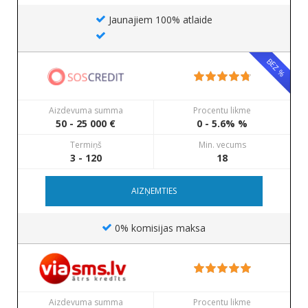
Jaunajiem 100% atlaide
BEZ %
Aizdevuma summa
Procentu likme
50 - 25 000 €
0 - 5.6% %
Termiņš
Min. vecums
3 - 120
18
AIZŅEMTIES
0% komisijas maksa
Aizdevuma summa
Procentu likme