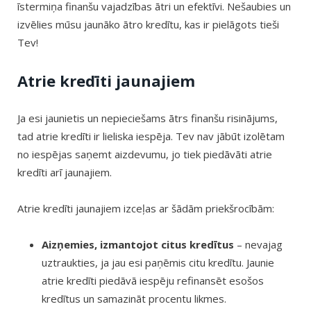
īstermiņa finanšu vajadzības ātri un efektīvi. Nešaubies un
izvēlies mūsu jaunāko ātro kredītu, kas ir pielāgots tieši
Tev!
Atrie kredīti jaunajiem
Ja esi jaunietis un nepieciešams ātrs finanšu risinājums,
tad atrie kredīti ir lieliska iespēja. Tev nav jābūt izolētam
no iespējas saņemt aizdevumu, jo tiek piedāvāti atrie
kredīti arī jaunajiem.
Atrie kredīti jaunajiem izceļas ar šādām priekšrocībām:
Aizņemies, izmantojot citus kredītus
– nevajag
uztraukties, ja jau esi paņēmis citu kredītu. Jaunie
atrie kredīti piedāvā iespēju refinansēt esošos
kredītus un samazināt procentu likmes.