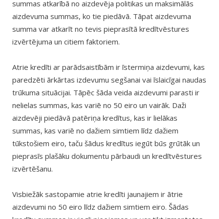
summas atkarībā no aizdevēja politikas un maksimālās
aizdevuma summas, ko tie piedāvā. Tāpat aizdevuma
summa var atkarīt no tevis pieprasītā kredītvēstures
izvērtējuma un citiem faktoriem.
Atrie kredīti ar parādsaistībām ir īstermiņa aizdevumi, kas
paredzēti ārkārtas izdevumu segšanai vai īslaicīgai naudas
trūkuma situācijai. Tāpēc šāda veida aizdevumi parasti ir
nelielas summas, kas variē no 50 eiro un vairāk. Daži
aizdevēji piedāvā patēriņa kredītus, kas ir lielākas
summas, kas variē no dažiem simtiem līdz dažiem
tūkstošiem eiro, taču šādus kredītus iegūt būs grūtāk un
pieprasīs plašāku dokumentu pārbaudi un kredītvēstures
izvērtēšanu.
Visbiežāk sastopamie atrie kredīti jaunajiem ir ātrie
aizdevumi no 50 eiro līdz dažiem simtiem eiro. Šādas