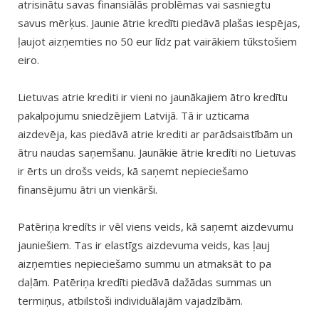
atrisinātu savas finansiālās problēmas vai sasniegtu
savus mērķus. Jaunie ātrie kredīti piedāvā plašas iespējas,
ļaujot aizņemties no 50 eur līdz pat vairākiem tūkstošiem
eiro.
Lietuvas atrie krediti ir vieni no jaunākajiem ātro kredītu
pakalpojumu sniedzējiem Latvijā. Tā ir uzticama
aizdevēja, kas piedāvā atrie krediti ar parādsaistībām un
ātru naudas saņemšanu. Jaunākie ātrie kredīti no Lietuvas
ir ērts un drošs veids, kā saņemt nepieciešamo
finansējumu ātri un vienkārši.
Patēriņa kredīts ir vēl viens veids, kā saņemt aizdevumu
jauniešiem. Tas ir elastīgs aizdevuma veids, kas ļauj
aizņemties nepieciešamo summu un atmaksāt to pa
daļām. Patēriņa kredīti piedāvā dažādas summas un
termiņus, atbilstoši individuālajām vajadzībām.