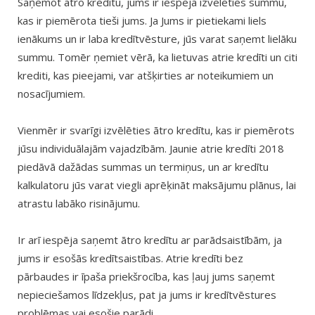
Saņemot ātro kredītu, jums ir iespēja izvēlēties summu,
kas ir piemērota tieši jums. Ja Jums ir pietiekami liels
ienākums un ir laba kredītvēsture, jūs varat saņemt lielāku
summu. Tomēr ņemiet vērā, ka lietuvas atrie kredīti un citi
krediti, kas pieejami, var atšķirties ar noteikumiem un
nosacījumiem.
Vienmēr ir svarīgi izvēlēties ātro kredītu, kas ir piemērots
jūsu individuālajām vajadzībām. Jaunie atrie kredīti 2018
piedāvā dažādas summas un termiņus, un ar kredītu
kalkulatoru jūs varat viegli aprēķināt maksājumu plānus, lai
atrastu labāko risinājumu.
Ir arī iespēja saņemt ātro kredītu ar parādsaistībām, ja
jums ir esošās kredītsaistības. Atrie kredīti bez
pārbaudes ir īpaša priekšrocība, kas ļauj jums saņemt
nepieciešamos līdzekļus, pat ja jums ir kredītvēstures
problēmas vai esošie parādi.