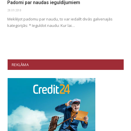
Padomi par naudas ieguldījumiem
28.09.2018
Meklējot padomu par naudu, to var iedalīt divās galvenajās
kategorijās: * Ieguldot naudu: Kur lai…
REKLĀMA