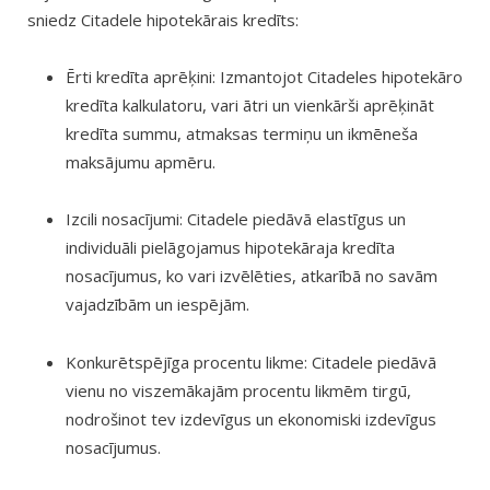
sniedz Citadele hipotekārais kredīts:
Ērti kredīta aprēķini: Izmantojot Citadeles hipotekāro
kredīta kalkulatoru, vari ātri un vienkārši aprēķināt
kredīta summu, atmaksas termiņu un ikmēneša
maksājumu apmēru.
Izcili nosacījumi: Citadele piedāvā elastīgus un
individuāli pielāgojamus hipotekāraja kredīta
nosacījumus, ko vari izvēlēties, atkarībā no savām
vajadzībām un iespējām.
Konkurētspējīga procentu likme: Citadele piedāvā
vienu no viszemākajām procentu likmēm tirgū,
nodrošinot tev izdevīgus un ekonomiski izdevīgus
nosacījumus.