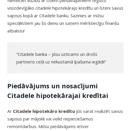
Nevelciet līdzību ar citiem piedāvājumiem! Iegūsti
visizdevīgāko citadele hipotekārajo kredītu un īsteni savus
sapņus kopā ar Citadele banku. Sazinies ar mūsu
speciālistiem jau šo dienu un saņem mērķtiecīgu finanšu
atbalstu!
“Citadele banka – jūsu uzticams un drošs
partneris ceļā uz nekustamā īpašuma iegādi!”
Piedāvājums un nosacījumi
Citadele hipotekārajai kredītai
Ar
Citadele hipotekāro kredītu
jūs varat realizēt savus
sapņus par mājokli vai veikt nepieciešamos
remontdarbus. Mūsu piedāvājums ietver