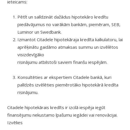
ieteicams:
Pētīt un salīdzināt dažādus hipotekāro kredītu
piedāvājumus no vairākām bankām, piemēram, SEB,
Luminor un Swedbank.
Izmantot Citadele hipotekāraja kredīta kalkulatoru, lai
aprēķinātu gaidāmo atmaksas summu un izvēlētos
visizdevīgāko
risinājumu atbilstoši saviem finanšu iespējām.
Konsultēties ar ekspertiem Citadele bankā, kuri
palīdzēs izvēlēties piemērotāko hipotekārā kredīta
risinājumu.
Citadele hipotekārais kredīts ir izcilā iespēja iegūt
finansējumu nekustamo īpašumu iegādei vai renovācijai.
Izvēlies