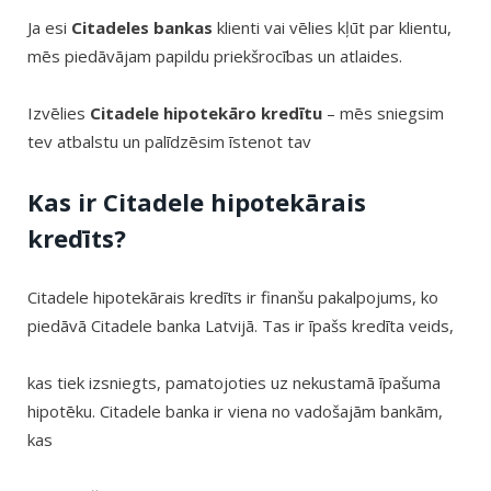
Ja esi
Citadeles bankas
klienti vai vēlies kļūt par klientu,
mēs piedāvājam papildu priekšrocības un atlaides.
Izvēlies
Citadele hipotekāro kredītu
– mēs sniegsim
tev atbalstu un palīdzēsim īstenot tav
Kas ir Citadele hipotekārais
kredīts?
Citadele hipotekārais kredīts ir finanšu pakalpojums, ko
piedāvā Citadele banka Latvijā. Tas ir īpašs kredīta veids,
kas tiek izsniegts, pamatojoties uz nekustamā īpašuma
hipotēku. Citadele banka ir viena no vadošajām bankām,
kas