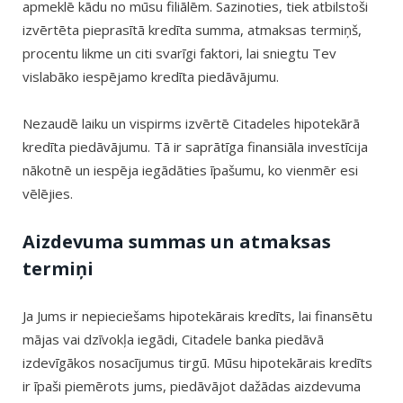
apmeklē kādu no mūsu filiālēm. Sazinoties, tiek atbilstoši
izvērtēta pieprasītā kredīta summa, atmaksas termiņš,
procentu likme un citi svarīgi faktori, lai sniegtu Tev
vislabāko iespējamo kredīta piedāvājumu.
Nezaudē laiku un vispirms izvērtē Citadeles hipotekārā
kredīta piedāvājumu. Tā ir saprātīga finansiāla investīcija
nākotnē un iespēja iegādāties īpašumu, ko vienmēr esi
vēlējies.
Aizdevuma summas un atmaksas
termiņi
Ja Jums ir nepieciešams hipotekārais kredīts, lai finansētu
mājas vai dzīvokļa iegādi, Citadele banka piedāvā
izdevīgākos nosacījumus tirgū. Mūsu hipotekārais kredīts
ir īpaši piemērots jums, piedāvājot dažādas aizdevuma