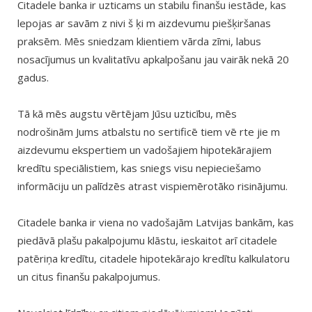
Citadele banka ir uzticams un stabilu finanšu iestāde, kas
lepojas ar savām z nivi š ķi m aizdevumu piešķiršanas
praksēm. Mēs sniedzam klientiem vārda zīmi, labus
nosacījumus un kvalitatīvu apkalpošanu jau vairāk nekā 20
gadus.
Tā kā mēs augstu vērtējam Jūsu uzticību, mēs
nodrošinām Jums atbalstu no sertificē tiem vē rte jie m
aizdevumu ekspertiem un vadošajiem hipotekārajiem
kredītu speciālistiem, kas sniegs visu nepieciešamo
informāciju un palīdzēs atrast vispiemērotāko risinājumu.
Citadele banka ir viena no vadošajām Latvijas bankām, kas
piedāvā plašu pakalpojumu klāstu, ieskaitot arī citadele
patēriņa kredītu, citadele hipotekārajo kredītu kalkulatoru
un citus finanšu pakalpojumus.