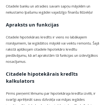
Citadele banku un atradies savam sapņu mājoklim un
nekustamo īpašumu iegādei vajadzīgo finanšu līdzekļu!
Apraksts un funkcijas
Citadele hipotekārais kredīts ir viens no labākajiem
risinājumiem, lai iegādātos mājokli vai veiktu remontu. Šajā
rakstā aplūkojam citadele hipotekāro kredītu
piedāvājumu, kā arī aprakstām tā funkcijas un izdevīgākos
nosacījumus.
Citadele hipotekārais kredīts
kalkulators
Pirms pieņemt lēmumu par hipotekāraja kredīta izvēli, ir
svarīgi aprēķināt savu dzīvokļa vai mājas iegādes