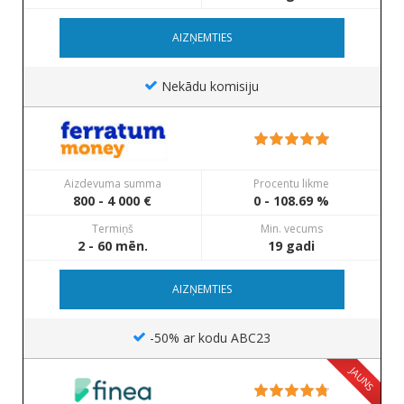
AIZŅEMTIES
Nekādu komisiju
Aizdevuma summa
Procentu likme
800 - 4 000 €
0 - 108.69 %
Termiņš
Min. vecums
2 - 60 mēn.
19 gadi
AIZŅEMTIES
-50% ar kodu ABC23
JAUNS