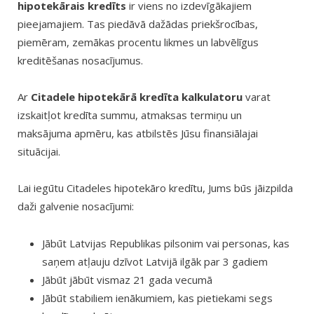
hipotekārais kredīts
ir viens no izdevīgākajiem
pieejamajiem. Tas piedāvā dažādas priekšrocības,
piemēram, zemākas procentu likmes un labvēlīgus
kreditēšanas nosacījumus.
Ar
Citadele hipotekārā kredīta kalkulatoru
varat
izskaitļot kredīta summu, atmaksas termiņu un
maksājuma apmēru, kas atbilstēs Jūsu finansiālajai
situācijai.
Lai iegūtu Citadeles hipotekāro kredītu, Jums būs jāizpilda
daži galvenie nosacījumi:
Jābūt Latvijas Republikas pilsonim vai personas, kas
saņem atļauju dzīvot Latvijā ilgāk par 3 gadiem
Jābūt jābūt vismaz 21 gada vecumā
Jābūt stabiliem ienākumiem, kas pietiekami segs