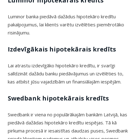
Luminor hipotekārais kredīts
Luminor banka piedāvā dažādus hipotekāro kredītu
pakalpojumus, lai klients varētu izvēlēties piemērotāko
risinājumu.
Izdevīgākais hipotekārais kredīts
Lai atrastu izdevīgāko hipotekāro kredītu, ir svarīgi
salīdzināt dažādu banku piedāvājumus un izvēlēties to,
kas atbilst jūsu vajadzībām un finansiālajām iespējām.
Swedbank hipotekārais kredīts
Swedbank ir viena no populārākajām bankām Latvijā, kas
piedāvā dažādas hipotekāro kredītu iespējas. Tā kā
pirkuma procesā ir iesaistītas daudzas puses, Swedbank
sniedz klientiem padomus un atbalstu visos posmos.