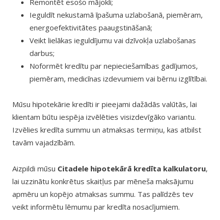
Remontēt esošo mājokli;
Ieguldīt nekustamā īpašuma uzlabošanā, piemēram,
energoefektivitātes paaugstināšanā;
Veikt lielākas ieguldījumu vai dzīvokļa uzlabošanas
darbus;
Noformēt kredītu par nepieciešamības gadījumos,
piemēram, medicīnas izdevumiem vai bērnu izglītībai.
Mūsu hipotekārie kredīti ir pieejami dažādās valūtās, lai
klientam būtu iespēja izvēlēties visizdevīgāko variantu.
Izvēlies kredīta summu un atmaksas termiņu, kas atbilst
tavām vajadzībām.
Aizpildi mūsu
Citadele hipotekārā kredīta kalkulatoru
,
lai uzzinātu konkrētus skaitļus par mēneša maksājumu
apmēru un kopējo atmaksas summu. Tas palīdzēs tev
veikt informētu lēmumu par kredīta nosacījumiem.