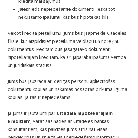
kredīta maksājumus
Jāiesniedz nepieciešamie dokumenti, ieskaitot
nekustamo īpašumu, kas būs hipotēkas ķīla
Veicot kredīta pieteikumu, Jums būs jāapmeklē Citadeles
filiale, kur aizpildīsiet pieteikuma veidlapu un norēķinu
dokumentus. Pēc tam būs jāsagatavo dokumenti
hipotekārajam kredītam, kā arī jāpārāba īpašuma vērtība
un juridiskais statuss.
Jums būs jāuzrāda arī derīgas personu apliecinošas
dokumentu kopijas un nākamās nosacītās pirkuma līguma
kopijas, ja tas ir nepieciešams.
Ja Jums ir jautājumi par
Citadele hipotekārajiem
kredītiem
, varat sazināties ar Citadeles bankas
konsultantiem, kas palīdzēs Jums atrisināt visas
neskaidrības un sniegs visu nepieciešamo informāciju.