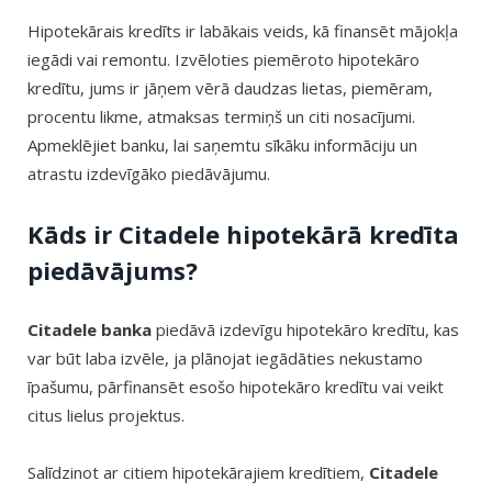
Hipotekārais kredīts ir labākais veids, kā finansēt mājokļa
iegādi vai remontu. Izvēloties piemēroto hipotekāro
kredītu, jums ir jāņem vērā daudzas lietas, piemēram,
procentu likme, atmaksas termiņš un citi nosacījumi.
Apmeklējiet banku, lai saņemtu sīkāku informāciju un
atrastu izdevīgāko piedāvājumu.
Kāds ir Citadele hipotekārā kredīta
piedāvājums?
Citadele banka
piedāvā izdevīgu hipotekāro kredītu, kas
var būt laba izvēle, ja plānojat iegādāties nekustamo
īpašumu, pārfinansēt esošo hipotekāro kredītu vai veikt
citus lielus projektus.
Salīdzinot ar citiem hipotekārajiem kredītiem,
Citadele