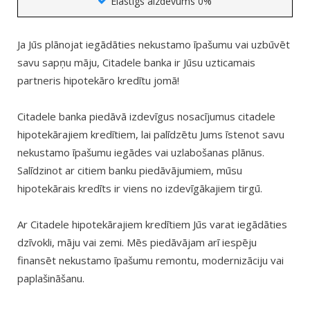
Elastīgs aizdevums 0%
Ja Jūs plānojat iegādāties nekustamo īpašumu vai uzbūvēt
savu sapņu māju, Citadele banka ir Jūsu uzticamais
partneris hipotekāro kredītu jomā!
Citadele banka piedāvā izdevīgus nosacījumus citadele
hipotekārajiem kredītiem, lai palīdzētu Jums īstenot savu
nekustamo īpašumu iegādes vai uzlabošanas plānus.
Salīdzinot ar citiem banku piedāvājumiem, mūsu
hipotekārais kredīts ir viens no izdevīgākajiem tirgū.
Ar Citadele hipotekārajiem kredītiem Jūs varat iegādāties
dzīvokli, māju vai zemi. Mēs piedāvājam arī iespēju
finansēt nekustamo īpašumu remontu, modernizāciju vai
paplašināšanu.