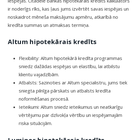
iespējas. Citadele bankas hipotekārais kredīts kalkulators
ir noderīgs rīks, kas ļaus jums izvērtēt savas iespējas un
noskaidrot mēneša maksājumu apmēru, atkarībā no
kredīta summas un atmaksas termiņa.
Altum hipotekārais kredīts
Flexibility: Altum hipotekārā kredīta programmas
sniedz dažādas iespējas un elastību, lai atbilstu
klientu vajadzībām.
Atbalsts: Sazinoties ar Altum specialistru, jums tiek
sniegta pilnīga pārskats un atbalsts kredīta
noformēšanas procesā.
Ieteikumi: Altum sniedz ieteikumus un neatkarīgu
vērtējumu par dzīvokļa vērtību un iespējamajām
riska situācijām.