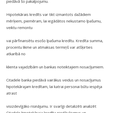
piedāvā šo pakalpojumu.
Hipotekārais kredīts var tikt izmantots dažādiem
mērķiem, piemēram, lai iegādātos nekustamo īpašumu,
veiktu remontu
vai pārfinansētu esošo īpašuma kredītu. Kredīta summa,
procentu likme un atmaksas termiņš var atšķirties
atkarībā no
klienta vajadzībām un bankas noteiktajiem nosacījumiem.
Citadele banka piedāvā vairākus veidus un nosacījumus
hipotekārajam kredītam, lai katrai personai būtu iespēja
atrast
visizdevīgāko risinājumu. Ir svarīgi detalizēti analizēt
Citadele hipotekāraja kredīta piedāvājumus un