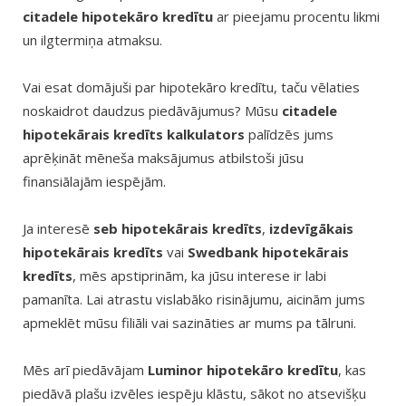
citadele hipotekāro kredītu
ar pieejamu procentu likmi
un ilgtermiņa atmaksu.
Vai esat domājuši par hipotekāro kredītu, taču vēlaties
noskaidrot daudzus piedāvājumus? Mūsu
citadele
hipotekārais kredīts kalkulators
palīdzēs jums
aprēķināt mēneša maksājumus atbilstoši jūsu
finansiālajām iespējām.
Ja interesē
seb hipotekārais kredīts
,
izdevīgākais
hipotekārais kredīts
vai
Swedbank hipotekārais
kredīts
, mēs apstiprinām, ka jūsu interese ir labi
pamanīta. Lai atrastu vislabāko risinājumu, aicinām jums
apmeklēt mūsu filiāli vai sazināties ar mums pa tālruni.
Mēs arī piedāvājam
Luminor hipotekāro kredītu
, kas
piedāvā plašu izvēles iespēju klāstu, sākot no atsevišķu