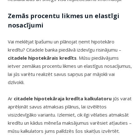
Zemās procentu likmes un elastīgi
nosacījumi
Vai meklējat īpašumu un plānojat ņemt hipotekāro
kredītu? Citadele banka piedāvā izdevīgu risinājumu –
citadele hipotekārais kredīts
. Mūsu piedāvājums
ietver zemākas procentu likmes un elastīgus nosacījumus,
lai jūs varētu realizēt savus sapņus par mājokli vai
dzīvokli.
Ar
citadele hipotekāraja kredīta kalkulatoru
jūs varat
aprēķināt savus atmaksas plānus, lai izvēlētos
visizdevīgāko variantu. Izlemiet, cik ilgi vēlaties atmaksāt
kredītu un kādus mēneša maksājumus varēsiet atļauties –
mūsu kalkulators jums palīdzēs šos skaitļus izvērtēt.