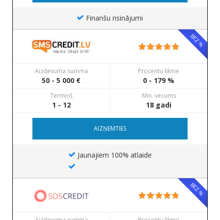
Finanšu risinājumi
BEZ %
Aizdevuma summa
Procentu likme
50 - 5 000 €
0 - 179 %
Termiņš
Min. vecums
1 - 12
18 gadi
AIZŅEMTIES
Jaunajiem 100% atlaide
BEZ %
Aizdevuma summa
Procentu likme