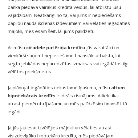
banka piedāvā vairākus kredīta veidus, lai atbilstu jūsu
vajadzībām. Neatkarīgi no tā, vai jums ir nepieciešams
papildu nauda ikdienas izdevumiem vai vēlaties iegādāties
mājokli, mēs esam šeit, lai jums palīdzētu.
Ar mūsu
citadele patēriņa kredītu
jūs varat ātri un
vienkārši saņemt nepieciešamo finansiālo atbalstu, lai
segtu jebkādas neparedzētas izmaksas vai iegādātos ilgi
vēlētos priekšmetus.
Ja plānojat iegādāties nekustamo īpašumu, mūsu
altum
hipotekārais kredīts
ir ideāls risinājums. Atliek tikai
atrast piemērotu īpašumu un mēs palīdzēsim finansēt tā
iegādi.
Ja jūs jau esat izvēlējies mājokli un vēlaties atrast
visizdevīgāko hipotekāro kredītu, mēs piedāvājam