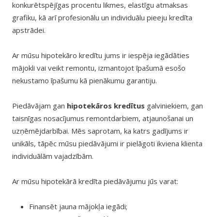
konkurētspējīgas procentu likmes, elastīgu atmaksas
grafiku, kā arī profesionālu un individuālu pieeju kredīta
apstrādei.
Ar mūsu hipotekāro kredītu jums ir iespēja iegādāties
mājokli vai veikt remontu, izmantojot īpašumā esošo
nekustamo īpašumu kā pienākumu garantiju.
Piedāvājam gan
hipotekāros kredītus
galviniekiem, gan
taisnīgas nosacījumus remontdarbiem, atjaunošanai un
uzņēmējdarbībai. Mēs saprotam, ka katrs gadījums ir
unikāls, tāpēc mūsu piedāvājumi ir pielāgoti ikviena klienta
individuālām vajadzībām.
Ar mūsu hipotekārā kredīta piedāvājumu jūs varat:
Finansēt jauna mājokļa iegādi;