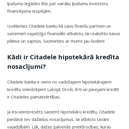
īpašumu iegādes līdz pat vairāku īpašumu investoru
finansējuma iespējām.
Izvēlieties Citadele banku kā savu finanšu partneri un
saņemiet vajadzīgo finansiālo atbalstu, lai realizētu savus
plānus un sapņus. Sazinieties ar mums jau šodien!
Kādi ir Citadele hipotekārā kredīta
nosacījumi?
Citadele banka ir viens no vadošajiem hipotekārajiem
kredītu sniedzējiem Latvijā. Droši, ērti un pieejami kredīti
ir Citadeles pamatvērtības.
Ja esi ieinteresēts saņemt hipotekāro kredītu, Citadele
piedāvā tev dažādus nosacījumus, lai atbilstu tavām
vajadzībām. Lūk, dažas galvenās priekšrocības, kuras