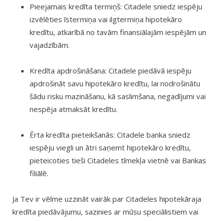
Pieejamais kredīta termiņš: Citadele sniedz iespēju
izvēlēties īstermiņa vai ilgtermiņa hipotekāro
kredītu, atkarībā no tavām finansiālajām iespējām un
vajadzībām.
Kredīta apdrošināšana: Citadele piedāvā iespēju
apdrošināt savu hipotekāro kredītu, lai nodrošinātu
šādu risku mazināšanu, kā saslimšana, negadījumi vai
nespēja atmaksāt kredītu.
Ērta kredīta pieteikšanās: Citadele banka sniedz
iespēju viegli un ātri saņemt hipotekāro kredītu,
pieteicoties tieši Citadeles tīmekļa vietnē vai Bankas
filiālē.
Ja Tev ir vēlme uzzināt vairāk par Citadeles hipotekāraja
kredīta piedāvājumu, sazinies ar mūsu speciālistiem vai