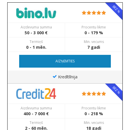
BEZ %
Aizdevuma summa
Procentu likme
50 - 3 000 €
0 - 179 %
Termiņš
Min. vecums
0 - 1 mēn.
7 gadi
AIZŅEMTIES
Kredītlīnija
BEZ %
Aizdevuma summa
Procentu likme
400 - 7 000 €
0 - 218 %
Termiņš
Min. vecums
2 - 60 mēn.
18 gadi