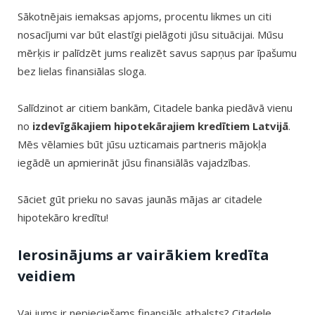
Sākotnējais iemaksas apjoms, procentu likmes un citi
nosacījumi var būt elastīgi pielāgoti jūsu situācijai. Mūsu
mērķis ir palīdzēt jums realizēt savus sapņus par īpašumu
bez lielas finansiālas sloga.
Salīdzinot ar citiem bankām, Citadele banka piedāvā vienu
no
izdevīgākajiem hipotekārajiem kredītiem Latvijā
.
Mēs vēlamies būt jūsu uzticamais partneris mājokļa
iegādē un apmierināt jūsu finansiālās vajadzības.
Sāciet gūt prieku no savas jaunās mājas ar citadele
hipotekāro kredītu!
Ierosinājums ar vairākiem kredīta
veidiem
Vai jums ir nepieciešams finansiāls atbalsts? Citadele