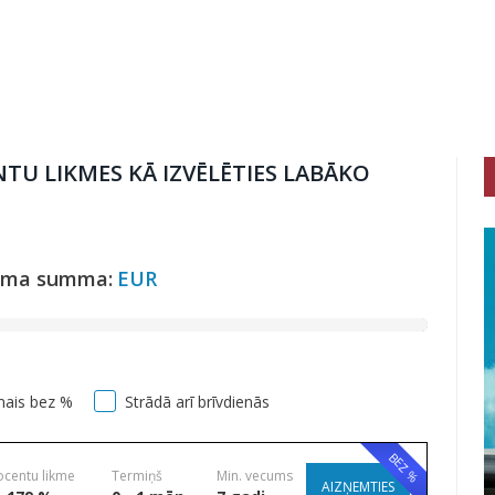
TU LIKMES KĀ IZVĒLĒTIES LABĀKO
uma summa:
EUR
mais bez %
Strādā arī brīvdienās
BEZ %
ocentu likme
Termiņš
Min. vecums
AIZŅEMTIES