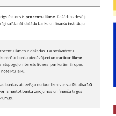
arīgs faktors ir
procentu likme
. Dažādi aizdevēji
gi salīdzināt dažādu banku un finanšu institūciju
procentu likmes ir dažādas. Lai noskaidrotu
 konkrēto banku piedāvājumi un
euribor likme
kas atspoguļo interešu likmes, par kurām Eiropas
noteiktu laiku.
ras bankas atsevišķo euribor likmi var variēt atkarībā
o var izmantot banku ziņojumos un finanšu tirgus
Forumus.