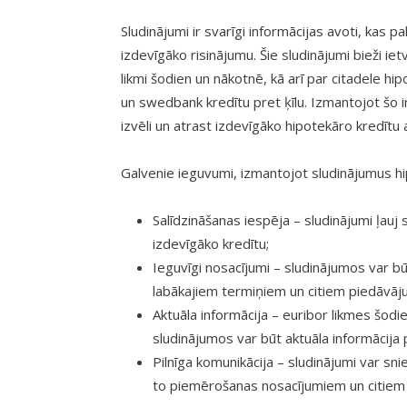
Sludinājumi ir svarīgi informācijas avoti, kas 
izdevīgāko risinājumu. Šie sludinājumi bieži ie
likmi šodien un nākotnē, kā arī par citadele h
un swedbank kredītu pret ķīlu. Izmantojot šo i
izvēli un atrast izdevīgāko hipotekāro kredītu
Galvenie ieguvumi, izmantojot sludinājumus hip
Salīdzināšanas iespēja – sludinājumi ļauj
izdevīgāko kredītu;
Ieguvīgi nosacījumi – sludinājumos var b
labākajiem termiņiem un citiem piedāvāj
Aktuāla informācija – euribor likmes šodi
sludinājumos var būt aktuāla informācija 
Pilnīga komunikācija – sludinājumi var sn
to piemērošanas nosacījumiem un citiem 