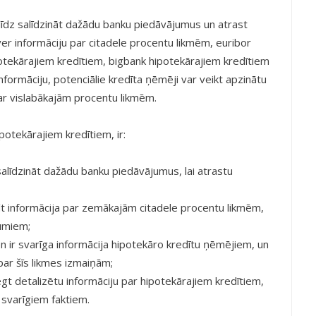
palīdz salīdzināt dažādu banku piedāvājumus un atrast
tver informāciju par citadele procentu likmēm, euribor
ipotekārajiem kredītiem, bigbank hipotekārajiem kredītiem
nformāciju, potenciālie kredīta ņēmēji var veikt apzinātu
 ar vislabākajām procentu likmēm.
otekārajiem kredītiem, ir:
 salīdzināt dažādu banku piedāvājumus, lai atrastu
ūt informācija par zemākajām citadele procentu likmēm,
umiem;
en ir svarīga informācija hipotekāro kredītu ņēmējiem, un
par šīs likmes izmaiņām;
iegt detalizētu informāciju par hipotekārajiem kredītiem,
svarīgiem faktiem.