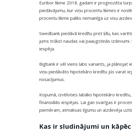
Euribor likme 2018. gadam ir prognozēta turpi
piedāvājumu, kur viņu procentu likmes ir noslē
procentu likme paliks nemainīga uz visu aizd
Swedbank piedāvā kredītu pret ķīlu, kas varētu 
jums trūkst naudas vai paaugstinās izdevumi. 
iespēja.
Bigbank ir vēl viens labs variants, ja plānojat
viņu piedāvāto hipotekāro kredītu jūs varat ie
nosacījumus.
Kopumā, izvēloties labāko hipotekāro kredītu,
finansiālās iespējas. Lai gan svarīgas ir procen
piemēram, atmaksas ilgumu un aizdevēja uzti
Kas ir sludinājumi un kāpēc t