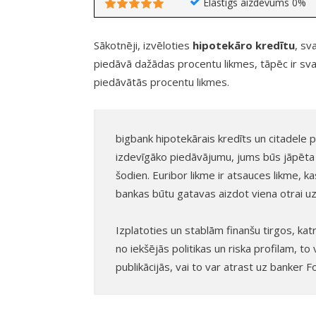
Elastīgs aizdevums 0%
Sākotnēji, izvēloties
hipotekāro kredītu
, sv
piedāvā dažādas procentu likmes, tāpēc ir svarī
piedāvātās procentu likmes.
bigbank hipotekārais kredīts un citadele 
izdevīgāko piedāvājumu, jums būs jāpēta
šodien. Euribor likme ir atsauces likme, 
bankas būtu gatavas aizdot viena otrai uz 
Izplatoties un stablām finanšu tirgos, kat
no iekšējās politikas un riska profilam, t
publikācijās, vai to var atrast uz banker 