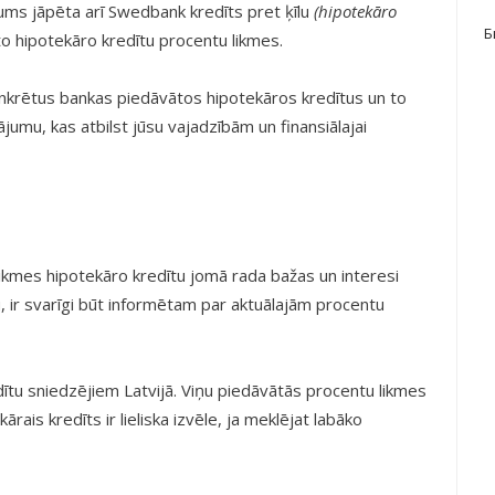
jums jāpēta arī Swedbank kredīts pret ķīlu
(hipotekāro
Б
o hipotekāro kredītu procentu likmes.
 konkrētus bankas piedāvātos hipotekāros kredītus un to
jumu, kas atbilst jūsu vajadzībām un finansiālajai
ikmes hipotekāro kredītu jomā rada bažas un interesi
u, ir svarīgi būt informētam par aktuālajām procentu
dītu sniedzējiem Latvijā. Viņu piedāvātās procentu likmes
rais kredīts ir lieliska izvēle, ja meklējat labāko