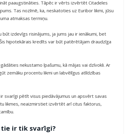
nāt paaugstināties. Tāpēc ir vērts izvērtēt Citadeles
pums. Tas nozīmē, ka, neskatoties uz Euribor likmi, jūsu
evuma atmaksas termiņu.
būt izdevīgs risinājums, ja jums jau ir ienākumi, bet
Šis hipotekārais kredīts var būt patērētājam draudzīga
 iegādāties nekustamo īpašumu, kā mājas vai dzīvokli. Ar
gūt zemāku procentu likmi un labvēlīgus atlīdzības
 ir svarīgi pētīt visus piedāvājumus un apsvērt savas
tu likmes, neaizmirstiet izvērtēt arī citus faktorus,
camību.
ie ir tik svarīgi?