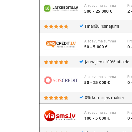
Aizdevuma summa
Pr
500 - 25 000 €
2 
Finanšu risinājumi
Aizdevuma summa
Pr
50 - 5 000 €
0 
Jaunajiem 100% atlaide
Aizdevuma summa
Pr
50 - 25 000 €
0 
0% komisijas maksa
Aizdevuma summa
Pr
100 - 5 000 €
0 