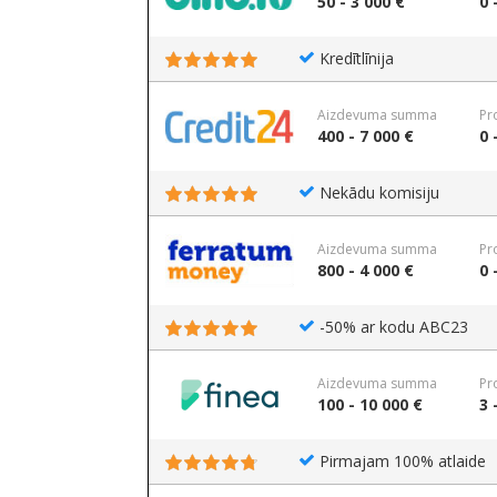
50 - 3 000 €
0 
Kredītlīnija
Aizdevuma summa
Pr
400 - 7 000 €
0 
Nekādu komisiju
Aizdevuma summa
Pr
800 - 4 000 €
0 
-50% ar kodu ABC23
Aizdevuma summa
Pr
100 - 10 000 €
3 
Pirmajam 100% atlaide