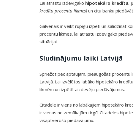
Lai atrastu izdevīgāko
hipotekāro kredītu
, 
kredītu procentu likmes)
un citu banku piedāvāt
Galvenais ir veikt rūpīgu izpēti un salīdzināt
procentu likmes, lai atrastu izdevīgāko piedāvā
situācijai.
Sludinājumu laiki Latvijā
Spriežot pēc aptaujām, pieaugošās procentu l
Latvijā. Lai izvēlētos labāko hipotekāro kredīt
likmēm un izpētīt aizdevēju piedāvājumus.
Citadele ir viens no labākajiem hipotekāro kre
ir vienas no zemākajām tirgū. Citadeles hipotekā
visaptverošo piedāvājumu.