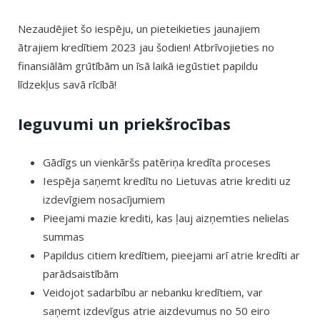
Nezaudējiet šo iespēju, un pieteikieties jaunajiem
ātrajiem kredītiem 2023 jau šodien! Atbrīvojieties no
finansiālām grūtībām un īsā laikā iegūstiet papildu
līdzekļus savā rīcībā!
Ieguvumi un priekšrocības
Gādīgs un vienkāršs patēriņa kredīta proceses
Iespēja saņemt kredītu no Lietuvas atrie krediti uz
izdevīgiem nosacījumiem
Pieejami mazie krediti, kas ļauj aizņemties nelielas
summas
Papildus citiem kredītiem, pieejami arī atrie kredīti ar
parādsaistībām
Veidojot sadarbību ar nebanku kredītiem, var
saņemt izdevīgus atrie aizdevumus no 50 eiro