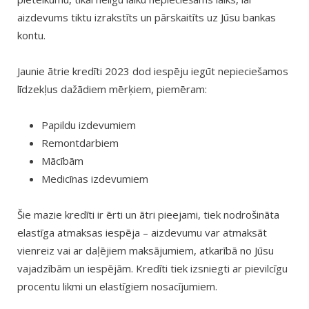
aizdevums tiktu izrakstīts un pārskaitīts uz Jūsu bankas
kontu.
Jaunie ātrie kredīti 2023 dod iespēju iegūt nepieciešamos
līdzekļus dažādiem mērķiem, piemēram:
Papildu izdevumiem
Remontdarbiem
Mācībām
Medicīnas izdevumiem
Šie mazie kredīti ir ērti un ātri pieejami, tiek nodrošināta
elastīga atmaksas iespēja – aizdevumu var atmaksāt
vienreiz vai ar daļējiem maksājumiem, atkarībā no Jūsu
vajadzībām un iespējām. Kredīti tiek izsniegti ar pievilcīgu
procentu likmi un elastīgiem nosacījumiem.