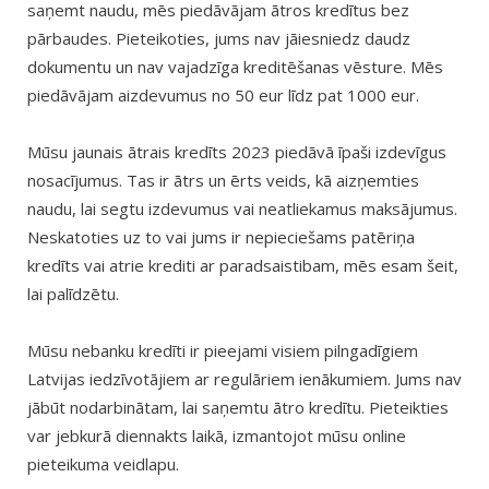
saņemt naudu, mēs piedāvājam ātros kredītus bez
pārbaudes. Pieteikoties, jums nav jāiesniedz daudz
dokumentu un nav vajadzīga kreditēšanas vēsture. Mēs
piedāvājam aizdevumus no 50 eur līdz pat 1000 eur.
Mūsu jaunais ātrais kredīts 2023 piedāvā īpaši izdevīgus
nosacījumus. Tas ir ātrs un ērts veids, kā aizņemties
naudu, lai segtu izdevumus vai neatliekamus maksājumus.
Neskatoties uz to vai jums ir nepieciešams patēriņa
kredīts vai atrie krediti ar paradsaistibam, mēs esam šeit,
lai palīdzētu.
Mūsu nebanku kredīti ir pieejami visiem pilngadīgiem
Latvijas iedzīvotājiem ar regulāriem ienākumiem. Jums nav
jābūt nodarbinātam, lai saņemtu ātro kredītu. Pieteikties
var jebkurā diennakts laikā, izmantojot mūsu online
pieteikuma veidlapu.