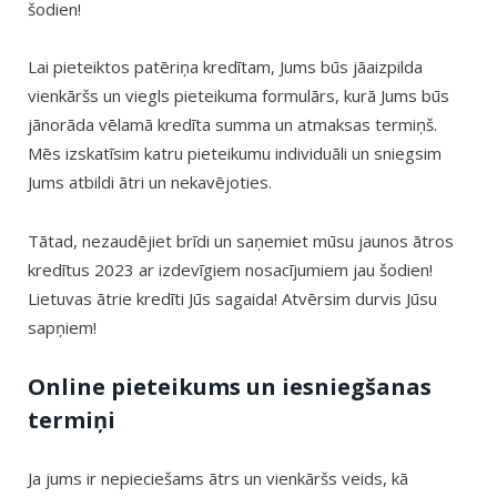
šodien!
Lai pieteiktos patēriņa kredītam, Jums būs jāaizpilda
vienkāršs un viegls pieteikuma formulārs, kurā Jums būs
jānorāda vēlamā kredīta summa un atmaksas termiņš.
Mēs izskatīsim katru pieteikumu individuāli un sniegsim
Jums atbildi ātri un nekavējoties.
Tātad, nezaudējiet brīdi un saņemiet mūsu jaunos ātros
kredītus 2023 ar izdevīgiem nosacījumiem jau šodien!
Lietuvas ātrie kredīti Jūs sagaida! Atvērsim durvis Jūsu
sapņiem!
Online pieteikums un iesniegšanas
termiņi
Ja jums ir nepieciešams ātrs un vienkāršs veids, kā