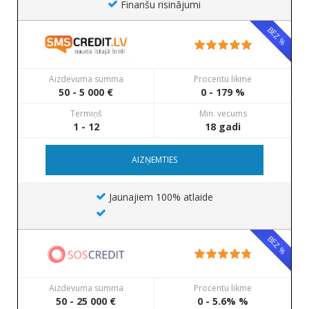
Finanšu risinājumi
BEZ %
Aizdevuma summa
Procentu likme
50 - 5 000 €
0 - 179 %
Termiņš
Min. vecums
1 - 12
18 gadi
AIZŅEMTIES
Jaunajiem 100% atlaide
BEZ %
Aizdevuma summa
Procentu likme
50 - 25 000 €
0 - 5.6% %