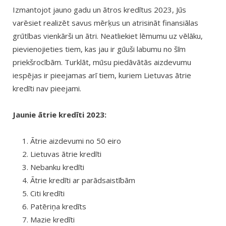
Izmantojot jauno gadu un ātros kredītus 2023, Jūs
varēsiet realizēt savus mērķus un atrisināt finansiālas
grūtības vienkārši un ātri. Neatliekiet lēmumu uz vēlāku,
pievienojieties tiem, kas jau ir gūuši labumu no šīm
priekšrocībām. Turklāt, mūsu piedāvātās aizdevumu
iespējas ir pieejamas arī tiem, kuriem Lietuvas ātrie
kredīti nav pieejami.
Jaunie ātrie kredīti 2023:
Ātrie aizdevumi no 50 eiro
Lietuvas ātrie kredīti
Nebanku kredīti
Ātrie kredīti ar parādsaistībām
Citi kredīti
Patēriņa kredīts
Mazie kredīti