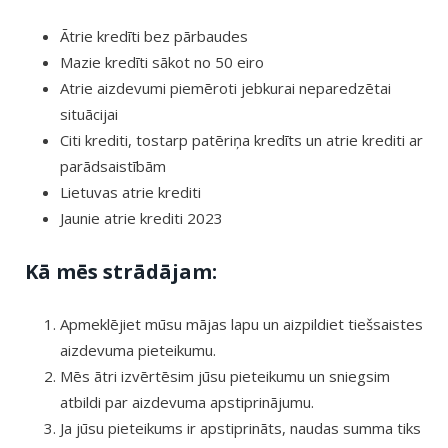
Ātrie kredīti bez pārbaudes
Mazie kredīti sākot no 50 eiro
Atrie aizdevumi piemēroti jebkurai neparedzētai
situācijai
Citi krediti, tostarp patēriņa kredīts un atrie krediti ar
parādsaistībām
Lietuvas atrie krediti
Jaunie atrie krediti 2023
Kā mēs strādājam:
Apmeklējiet mūsu mājas lapu un aizpildiet tiešsaistes
aizdevuma pieteikumu.
Mēs ātri izvērtēsim jūsu pieteikumu un sniegsim
atbildi par aizdevuma apstiprinājumu.
Ja jūsu pieteikums ir apstiprināts, naudas summa tiks