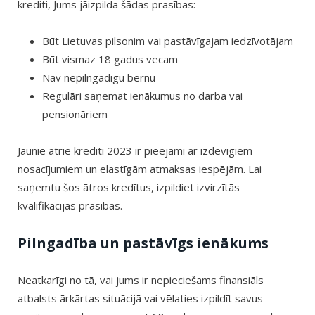
krediti, Jums jāizpilda šādas prasības:
Būt Lietuvas pilsonim vai pastāvīgajam iedzīvotājam
Būt vismaz 18 gadus vecam
Nav nepilngadīgu bērnu
Regulāri saņemat ienākumus no darba vai
pensionāriem
Jaunie atrie krediti 2023 ir pieejami ar izdevīgiem
nosacījumiem un elastīgām atmaksas iespējām. Lai
saņemtu šos ātros kredītus, izpildiet izvirzītās
kvalifikācijas prasības.
Pilngadība un pastāvīgs ienākums
Neatkarīgi no tā, vai jums ir nepieciešams finansiāls
atbalsts ārkārtas situācijā vai vēlaties izpildīt savus