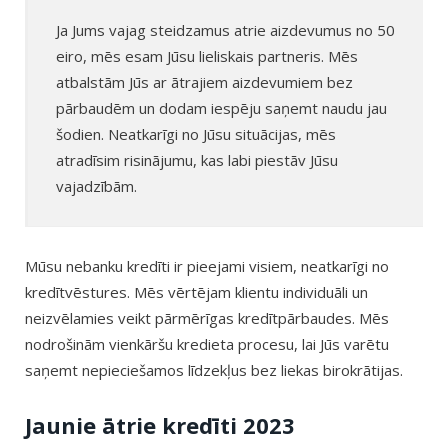
Ja Jums vajag steidzamus atrie aizdevumus no 50
eiro, mēs esam Jūsu lieliskais partneris. Mēs
atbalstām Jūs ar ātrajiem aizdevumiem bez
pārbaudēm un dodam iespēju saņemt naudu jau
šodien. Neatkarīgi no Jūsu situācijas, mēs
atradīsim risinājumu, kas labi piestāv Jūsu
vajadzībām.
Mūsu nebanku kredīti ir pieejami visiem, neatkarīgi no
kredītvēstures. Mēs vērtējam klientu individuāli un
neizvēlamies veikt pārmērīgas kredītpārbaudes. Mēs
nodrošinām vienkāršu kredieta procesu, lai Jūs varētu
saņemt nepieciešamos līdzekļus bez liekas birokrātijas.
Jaunie ātrie kredīti 2023