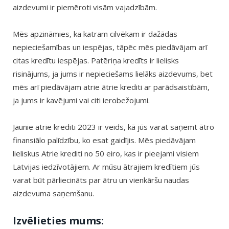
aizdevumi ir piemēroti visām vajadzībām.
Mēs apzināmies, ka katram cilvēkam ir dažādas
nepieciešamības un iespējas, tāpēc mēs piedāvājam arī
citas kredītu iespējas. Patēriņa kredīts ir lielisks
risinājums, ja jums ir nepieciešams lielāks aizdevums, bet
mēs arī piedāvājam atrie ātrie krediti ar parādsaistībām,
ja jums ir kavējumi vai citi ierobežojumi.
Jaunie atrie krediti 2023 ir veids, kā jūs varat saņemt ātro
finansiālo palīdzību, ko esat gaidījis. Mēs piedāvājam
lieliskus Atrie krediti no 50 eiro, kas ir pieejami visiem
Latvijas iedzīvotājiem. Ar mūsu ātrajiem kredītiem jūs
varat būt pārliecināts par ātru un vienkāršu naudas
aizdevuma saņemšanu.
Izvēlieties mums: