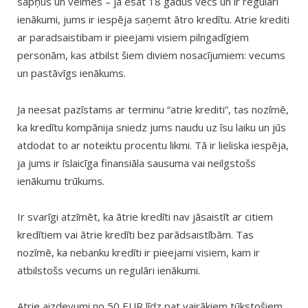
sapņus un vēlmes – ja esat 18 gadus vecs un ir regulāri
ienākumi, jums ir iespēja saņemt ātro kredītu. Atrie krediti
ar paradsaistibam ir pieejami visiem pilngadīgiem
personām, kas atbilst šiem diviem nosacījumiem: vecums
un pastāvīgs ienākums.
Ja neesat pazīstams ar terminu “atrie krediti”, tas nozīmē,
ka kredītu kompānija sniedz jums naudu uz īsu laiku un jūs
atdodat to ar noteiktu procentu likmi. Tā ir lieliska iespēja,
ja jums ir īslaicīga finansiāla sausuma vai neilgstošs
ienākumu trūkums.
Ir svarīgi atzīmēt, ka ātrie kredīti nav jāsaistīt ar citiem
kredītiem vai ātrie kredīti bez parādsaistībām. Tas
nozīmē, ka nebanku kredīti ir pieejami visiem, kam ir
atbilstošs vecums un regulāri ienākumi.
Atrie aizdevumi no 50 EUR līdz pat vairākiem tūkstošiem