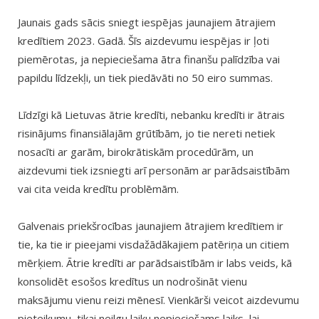
Jaunais gads sācis sniegt iespējas jaunajiem ātrajiem
kredītiem 2023. Gadā. Šīs aizdevumu iespējas ir ļoti
piemērotas, ja nepieciešama ātra finanšu palīdzība vai
papildu līdzekļi, un tiek piedāvāti no 50 eiro summas.
Līdzīgi kā Lietuvas ātrie kredīti, nebanku kredīti ir ātrais
risinājums finansiālajām grūtībām, jo tie nereti netiek
nosacīti ar garām, birokrātiskām procedūrām, un
aizdevumi tiek izsniegti arī personām ar parādsaistībām
vai cita veida kredītu problēmām.
Galvenais priekšrocības jaunajiem ātrajiem kredītiem ir
tie, ka tie ir pieejami visdažādākajiem patēriņa un citiem
mērķiem. Ātrie kredīti ar parādsaistībām ir labs veids, kā
konsolidēt esošos kredītus un nodrošināt vienu
maksājumu vienu reizi mēnesī. Vienkārši veicot aizdevumu
pieteikumu, tikai neilgu laiku nepieciešams laiks, lai