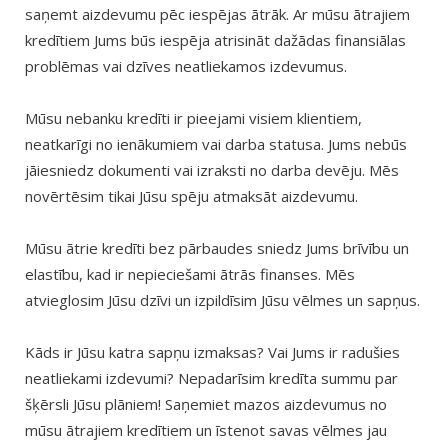
saņemt aizdevumu pēc iespējas ātrāk. Ar mūsu ātrajiem
kredītiem Jums būs iespēja atrisināt dažādas finansiālas
problēmas vai dzīves neatliekamos izdevumus.
Mūsu nebanku kredīti ir pieejami visiem klientiem,
neatkarīgi no ienākumiem vai darba statusa. Jums nebūs
jāiesniedz dokumenti vai izraksti no darba devēju. Mēs
novērtēsim tikai Jūsu spēju atmaksāt aizdevumu.
Mūsu ātrie kredīti bez pārbaudes sniedz Jums brīvību un
elastību, kad ir nepieciešami ātrās finanses. Mēs
atvieglosim Jūsu dzīvi un izpildīsim Jūsu vēlmes un sapņus.
Kāds ir Jūsu katra sapņu izmaksas? Vai Jums ir radušies
neatliekami izdevumi? Nepadarīsim kredīta summu par
šķērsli Jūsu plāniem! Saņemiet mazos aizdevumus no
mūsu ātrajiem kredītiem un īstenot savas vēlmes jau