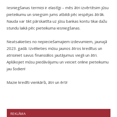
Iesniegšanas termiņi ir elastīgi – mēs ātri izvērtēsim jūsu
pieteikumu un sniegsim jums atbildi pēc iespējas ātrāk.
Nauda var tikt pārskaitīta uz jūsu bankas kontu tikai dažu
stundu laikā pēc pieteikuma iesniegšanas.
Neatsakieties no nepieciešamajiem izdevumiem, jaunajā
2023. gadā. Izvēlieties mūsu jaunos ātros kredītus un
atrisiniet savus finansiālos jautājumus viegli un ātri.
Aplūkojiet mūsu piedāvājumu un veiciet online pieteikumu
jau šodien!
Mazie kredīti vienkārši, ātri un ērti!
REKLĀMA