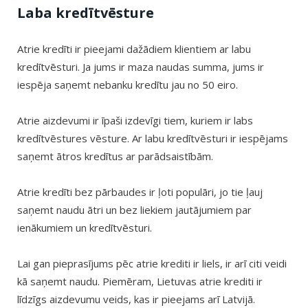
Laba kredītvēsture
Atrie kredīti ir pieejami dažādiem klientiem ar labu
kredītvēsturi. Ja jums ir maza naudas summa, jums ir
iespēja saņemt nebanku kredītu jau no 50 eiro.
Atrie aizdevumi ir īpaši izdevīgi tiem, kuriem ir labs
kredītvēstures vēsture. Ar labu kredītvēsturi ir iespējams
saņemt ātros kredītus ar parādsaistībām.
Atrie kredīti bez pārbaudes ir ļoti populāri, jo tie ļauj
saņemt naudu ātri un bez liekiem jautājumiem par
ienākumiem un kredītvēsturi.
Lai gan pieprasījums pēc atrie krediti ir liels, ir arī citi veidi
kā saņemt naudu. Piemēram, Lietuvas atrie krediti ir
līdzīgs aizdevumu veids, kas ir pieejams arī Latvijā.