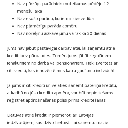
Nav pārkāpt parādnieku noteikumus pēdējo 12
mēnešu laikā
Nav esošo parādu, kuriem ir tiesvedība
Nav pārmērīgu parāda apmēru
Nav norēķinu aizkavējumu vairāk kā 30 dienas
Jums nav jābūt pastāvīgai darbavietai, lai saņemtu atrie
krediti bez pārbaudes. Tomēr, jums jābūt regulāriem
ienākumiem no darba vai pensionāriem. Tiek izvērtēts arī
citi krediti, kas ir novērtējams katru gadījumu individuāli.
Ja jums ir citi krediti un vēlaties saņemt patēriņa kredītu,
atkarībā no jūsu kredīta apmēra, var būt nepieciešams
reģistrēt apdrošināšanas polisi pirms kreditēšanas.
Lietuvas atrie krediti ir piemēroti arī Latvijas
iedzīvotājiem, kas dzīvo Lietuvā. Lai saņemtu mazie