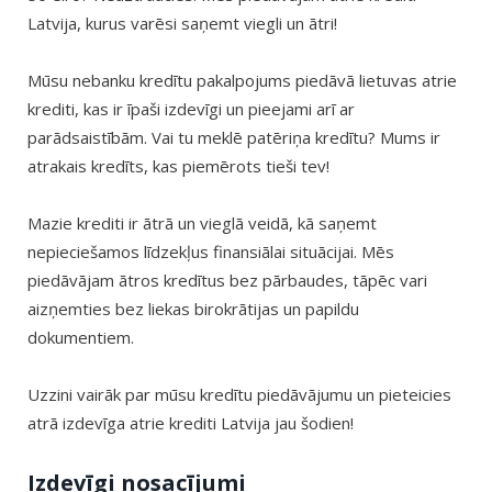
Latvija, kurus varēsi saņemt viegli un ātri!
Mūsu nebanku kredītu pakalpojums piedāvā lietuvas atrie
krediti, kas ir īpaši izdevīgi un pieejami arī ar
parādsaistībām. Vai tu meklē patēriņa kredītu? Mums ir
atrakais kredīts, kas piemērots tieši tev!
Mazie krediti ir ātrā un vieglā veidā, kā saņemt
nepieciešamos līdzekļus finansiālai situācijai. Mēs
piedāvājam ātros kredītus bez pārbaudes, tāpēc vari
aizņemties bez liekas birokrātijas un papildu
dokumentiem.
Uzzini vairāk par mūsu kredītu piedāvājumu un pieteicies
atrā izdevīga atrie krediti Latvija jau šodien!
Izdevīgi nosacījumi