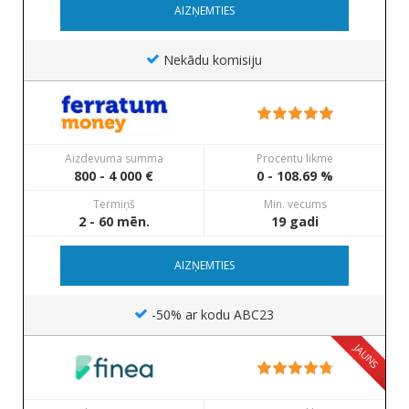
AIZŅEMTIES
Nekādu komisiju
Aizdevuma summa
Procentu likme
800 - 4 000 €
0 - 108.69 %
Termiņš
Min. vecums
2 - 60 mēn.
19 gadi
AIZŅEMTIES
-50% ar kodu ABC23
JAUNS