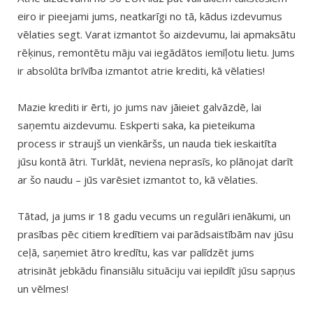
eiro ir pieejami jums, neatkarīgi no tā, kādus izdevumus
vēlaties segt. Varat izmantot šo aizdevumu, lai apmaksātu
rēķinus, remontētu māju vai iegādātos iemīļotu lietu. Jums
ir absolūta brīvība izmantot atrie krediti, kā vēlaties!
Mazie krediti ir ērti, jo jums nav jāieiet galvāzdē, lai
saņemtu aizdevumu. Eskperti saka, ka pieteikuma
process ir straujš un vienkāršs, un nauda tiek ieskaitīta
jūsu kontā ātri. Turklāt, neviena neprasīs, ko plānojat darīt
ar šo naudu – jūs varēsiet izmantot to, kā vēlaties.
Tātad, ja jums ir 18 gadu vecums un regulāri ienākumi, un
prasības pēc citiem kredītiem vai parādsaistībām nav jūsu
ceļā, saņemiet ātro kredītu, kas var palīdzēt jums
atrisināt jebkādu finansiālu situāciju vai iepildīt jūsu sapņus
un vēlmes!