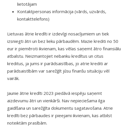
lietotājam
Kontaktpersonas informācija (vārds, uzvārds,
kontakttelefons)
Lietuvas ātrie kredīti ir izdevīgi nosacījumiem un tiek
izsniegti ātri un bez lieku pārbaudēm. Mazie krediti no 50
eur ir piemēroti ikvienam, kas vēlas saņemt ātro finansiālu
atbalstu. Neizmantojiet nebanku kredītus un citus
kreditus, ja jums ir parādsaistības, jo atrie krediti ar
parādsaistībām var sarežģīt jūsu finanšu situāciju vēl
vairāk.
Jaunie ātrie kredīti 2023 piedāvā iespēju saņemt
aizdevumu ātri un vienkārši. Nav nepieciešama ilga
gaidīšana un sarežģīta dokumentu sagatavošana. Atrie
kredīti bez pārbaudes ir pieejami ikvienam, kas atbilst
noteiktām prasībām.