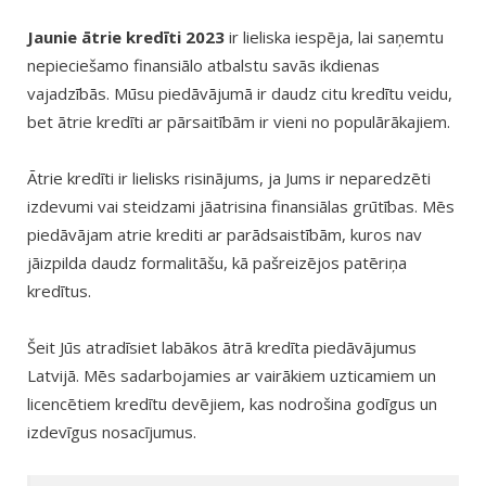
Jaunie ātrie kredīti 2023
ir lieliska iespēja, lai saņemtu
nepieciešamo finansiālo atbalstu savās ikdienas
vajadzībās. Mūsu piedāvājumā ir daudz citu kredītu veidu,
bet ātrie kredīti ar pārsaitībām ir vieni no populārākajiem.
Ātrie kredīti ir lielisks risinājums, ja Jums ir neparedzēti
izdevumi vai steidzami jāatrisina finansiālas grūtības. Mēs
piedāvājam atrie krediti ar parādsaistībām, kuros nav
jāizpilda daudz formalitāšu, kā pašreizējos patēriņa
kredītus.
Šeit Jūs atradīsiet labākos ātrā kredīta piedāvājumus
Latvijā. Mēs sadarbojamies ar vairākiem uzticamiem un
licencētiem kredītu devējiem, kas nodrošina godīgus un
izdevīgus nosacījumus.