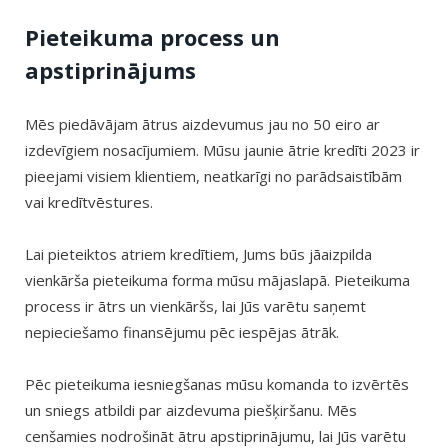
Pieteikuma process un
apstiprinājums
Mēs piedāvājam ātrus aizdevumus jau no 50 eiro ar
izdevīgiem nosacījumiem. Mūsu jaunie ātrie kredīti 2023 ir
pieejami visiem klientiem, neatkarīgi no parādsaistībām
vai kredītvēstures.
Lai pieteiktos atriem kredītiem, Jums būs jāaizpilda
vienkārša pieteikuma forma mūsu mājaslapā. Pieteikuma
process ir ātrs un vienkāršs, lai Jūs varētu saņemt
nepieciešamo finansējumu pēc iespējas ātrāk.
Pēc pieteikuma iesniegšanas mūsu komanda to izvērtēs
un sniegs atbildi par aizdevuma piešķiršanu. Mēs
cenšamies nodrošināt ātru apstiprinājumu, lai Jūs varētu