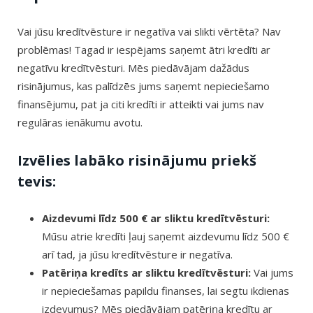
Vai jūsu kredītvēsture ir negatīva vai slikti vērtēta? Nav
problēmas! Tagad ir iespējams saņemt ātri kredīti ar
negatīvu kredītvēsturi. Mēs piedāvājam dažādus
risinājumus, kas palīdzēs jums saņemt nepieciešamo
finansējumu, pat ja citi kredīti ir atteikti vai jums nav
regulāras ienākumu avotu.
Izvēlies labāko risinājumu priekš
tevis:
Aizdevumi līdz 500 € ar sliktu kredītvēsturi:
Mūsu atrie kredīti ļauj saņemt aizdevumu līdz 500 €
arī tad, ja jūsu kredītvēsture ir negatīva.
Patēriņa kredīts ar sliktu kredītvēsturi:
Vai jums
ir nepieciešamas papildu finanses, lai segtu ikdienas
izdevumus? Mēs piedāvājam patēriņa kredītu ar