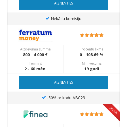
AIZŅEMTIES
Nekādu komisiju
Aizdevuma summa
Procentu likme
800 - 4 000 €
0 - 108.69 %
Termiņš
Min. vecums
2 - 60 mēn.
19 gadi
AIZŅEMTIES
-50% ar kodu ABC23
JAUNS