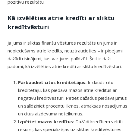
pozitīvu rezultātu.
Kā izvēlēties atrie kredīti ar sliktu
kredītvēsturi
Ja jums ir sliktas finanšu vēstures rezultāts un jums ir
nepieciešams atrie kredīts, neuztraucieties – ir pieejami
dažādi risinājumi, kas var jums palīdzēt. Šeit ir daži
padomi, kā izvēlēties atrie kredīti ar sliktu kredītvēsturi:
Pārbaudiet citus kreditētājus:
Ir daudz citu
kreditētāju, kas piedāvā mazos atrie kreditus ar
negatīvu kredītvēsturi. Pētiet dažādus piedāvājumus
un salīdziniet procentu likmes, atmaksas nosacījumus
un citus aizdevuma noteikumus.
Izpētiet mazos kredītus:
Dažādi kredītiem veltīti
resursi, kas specializējas uz sliktas kredītvēstures