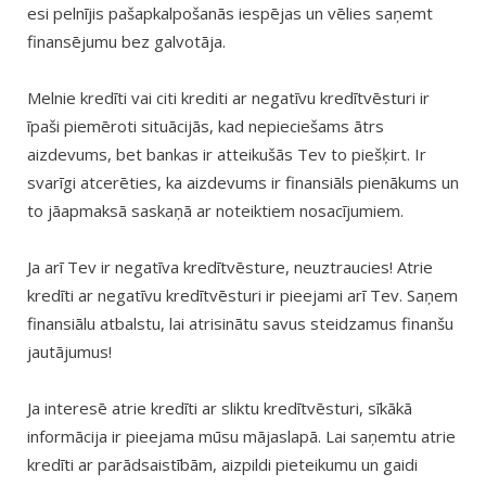
esi pelnījis pašapkalpošanās iespējas un vēlies saņemt
finansējumu bez galvotāja.
Melnie kredīti vai citi krediti ar negatīvu kredītvēsturi ir
īpaši piemēroti situācijās, kad nepieciešams ātrs
aizdevums, bet bankas ir atteikušās Tev to piešķirt. Ir
svarīgi atcerēties, ka aizdevums ir finansiāls pienākums un
to jāapmaksā saskaņā ar noteiktiem nosacījumiem.
Ja arī Tev ir negatīva kredītvēsture, neuztraucies! Atrie
kredīti ar negatīvu kredītvēsturi ir pieejami arī Tev. Saņem
finansiālu atbalstu, lai atrisinātu savus steidzamus finanšu
jautājumus!
Ja interesē atrie kredīti ar sliktu kredītvēsturi, sīkākā
informācija ir pieejama mūsu mājaslapā. Lai saņemtu atrie
kredīti ar parādsaistībām, aizpildi pieteikumu un gaidi