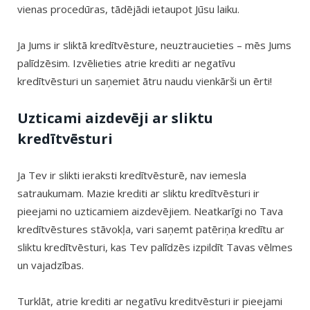
vienas procedūras, tādējādi ietaupot Jūsu laiku.
Ja Jums ir sliktā kredītvēsture, neuztraucieties – mēs Jums
palīdzēsim. Izvēlieties atrie krediti ar negatīvu
kredītvēsturi un saņemiet ātru naudu vienkārši un ērti!
Uzticami aizdevēji ar sliktu
kredītvēsturi
Ja Tev ir slikti ieraksti kredītvēsturē, nav iemesla
satraukumam. Mazie krediti ar sliktu kredītvēsturi ir
pieejami no uzticamiem aizdevējiem. Neatkarīgi no Tava
kredītvēstures stāvokļa, vari saņemt patēriņa kredītu ar
sliktu kredītvēsturi, kas Tev palīdzēs izpildīt Tavas vēlmes
un vajadzības.
Turklāt, atrie krediti ar negatīvu kreditvēsturi ir pieejami