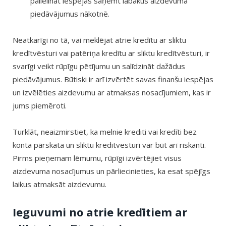
palielināt iespējas saņemt labākus aizdevuma
piedāvājumus nākotnē.
Neatkarīgi no tā, vai meklējat atrie kredītu ar sliktu
kredītvēsturi vai patēriņa kredītu ar sliktu kredītvēsturi, ir
svarīgi veikt rūpīgu pētījumu un salīdzināt dažādus
piedāvājumus. Būtiski ir arī izvērtēt savas finanšu iespējas
un izvēlēties aizdevumu ar atmaksas nosacījumiem, kas ir
jums piemēroti.
Turklāt, neaizmirstiet, ka melnie krediti vai kredīti bez
konta pārskata un sliktu kreditvesturi var būt arī riskanti.
Pirms pieņemam lēmumu, rūpīgi izvērtējiet visus
aizdevuma nosacījumus un pārliecinieties, ka esat spējīgs
laikus atmaksāt aizdevumu.
Ieguvumi no atrie kredītiem ar