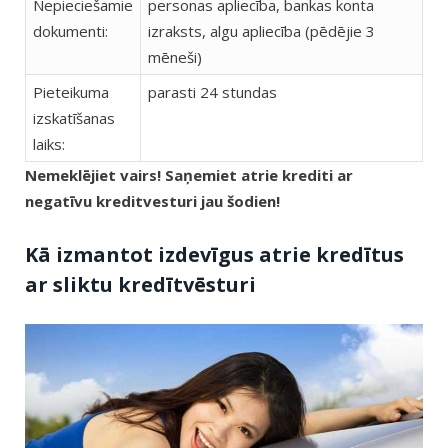
Nepieciešamie
personas apliecība, bankas konta
dokumenti:
izraksts, algu apliecība (pēdējie 3
mēneši)
Pieteikuma
parasti 24 stundas
izskatīšanas
laiks:
Nemeklējiet vairs! Saņemiet atrie krediti ar
negatīvu kreditvesturi jau šodien!
Kā izmantot izdevīgus atrie kredītus
ar sliktu kredītvēsturi