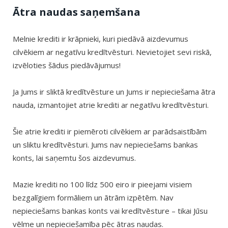
Ātra naudas saņemšana
Melnie krediti ir krāpnieki, kuri piedāvā aizdevumus
cilvēkiem ar negatīvu kredītvēsturi. Nevietojiet sevi riskā,
izvēloties šādus piedāvājumus!
Ja Jums ir sliktā kredītvēsture un Jums ir nepieciešama ātra
nauda, izmantojiet atrie krediti ar negatīvu kredītvēsturi.
Šie atrie krediti ir piemēroti cilvēkiem ar parādsaistībām
un sliktu kredītvēsturi. Jums nav nepieciešams bankas
konts, lai saņemtu šos aizdevumus.
Mazie krediti no 100 līdz 500 eiro ir pieejami visiem
bezgalīgiem formāliem un ātrām izpētēm. Nav
nepieciešams bankas konts vai kredītvēsture – tikai Jūsu
vēlme un nepieciešamība pēc ātras naudas.