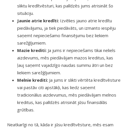
sliktu kredītvēsturi, kas palīdzēs jums atrisināt šo
situāciju.
Jaunie atrie kredīti:
Izvēlies jauno atrie kredītu
piedāvājumu, ja tiek piedāvāts, un izmanto iespēju
saņemt nepieciešamo finansējumu bez liekiem
sarežģījumiem.
Mazie krediti:
Ja jums ir nepieciešams tikai neliels
aizdevums, mēs piedāvājam mazos kreditus, kas
ļauj saņemt vajadzīgo naudas summu ātri un bez
liekiem sarežģījumiem.
Melnie krediti:
Ja jums ir slikti vērtēta kredītvēsture
vai pastāv citi apstākļi, kas liedz saņemt
tradicionālus aizdevumus, mēs piedāvājam melnos
kreditus, kas palīdzēs atrisināt jūsu finansiālās
grūtības.
Neatkarīgi no tā, kāda ir jūsu kredītvēsture, mēs esam