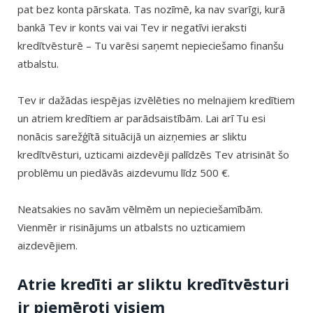
pat bez konta pārskata. Tas nozīmē, ka nav svarīgi, kurā
bankā Tev ir konts vai vai Tev ir negatīvi ieraksti
kredītvēsturē – Tu varēsi saņemt nepieciešamo finanšu
atbalstu.
Tev ir dažādas iespējas izvēlēties no melnajiem kredītiem
un atriem kredītiem ar parādsaistībām. Lai arī Tu esi
nonācis sarežģītā situācijā un aizņemies ar sliktu
kredītvēsturi, uzticami aizdevēji palīdzēs Tev atrisināt šo
problēmu un piedāvās aizdevumu līdz 500 €.
Neatsakies no savām vēlmēm un nepieciešamībām.
Vienmēr ir risinājums un atbalsts no uzticamiem
aizdevējiem.
Atrie kredīti ar sliktu kredītvēsturi
ir piemēroti visiem