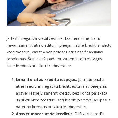
Ja tev ir negatīva kredītvēsture, tas nenozīmē, ka tu
nevari saņemt atri kredītu. Ir pieejami ātrie kredīti ar sliktu
kredītvēsturi, kas tev var palīdzēt atrisināt finansiālās
problēmas. Šeit ir daži padomi, kā izmantot izdevīgus
atrie kredītus ar sliktu kredītvēsturi:
Izmanto citas kredīta iespējas:
Ja tradicionālie
atrie kredīti ar negatīvu kredītvēsturi nav pieejami,
apsver iespēju saņemt kredītu bez konta pārskata
un sliktu kredītvēsturi. Daži kredīti piedāvāj arī īpašus
patēriņa kredītus ar sliktu kredītvēsturi.
Apsver mazos atrie kredītus:
Daži atrie kredīti