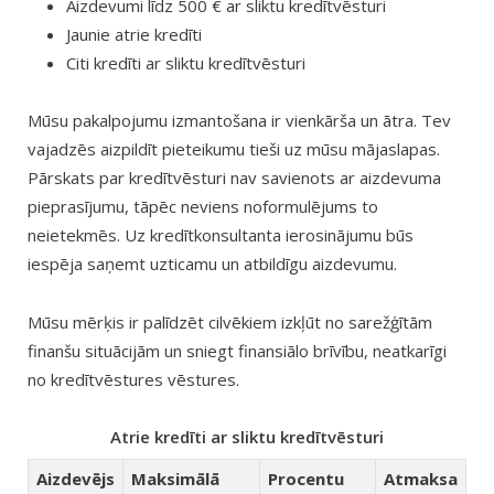
Aizdevumi līdz 500 € ar sliktu kredītvēsturi
Jaunie atrie kredīti
Citi kredīti ar sliktu kredītvēsturi
Mūsu pakalpojumu izmantošana ir vienkārša un ātra. Tev
vajadzēs aizpildīt pieteikumu tieši uz mūsu mājaslapas.
Pārskats par kredītvēsturi nav savienots ar aizdevuma
pieprasījumu, tāpēc neviens noformulējums to
neietekmēs. Uz kredītkonsultanta ierosinājumu būs
iespēja saņemt uzticamu un atbildīgu aizdevumu.
Mūsu mērķis ir palīdzēt cilvēkiem izkļūt no sarežģītām
finanšu situācijām un sniegt finansiālo brīvību, neatkarīgi
no kredītvēstures vēstures.
Atrie kredīti ar sliktu kredītvēsturi
Aizdevējs
Maksimālā
Procentu
Atmaksa