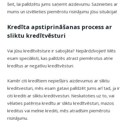
šeit, lai palīdzētu jums saņemt aizdevumu. Sazinieties ar
mums un izvēlieties piemērotu risinājumu jūsu situācijai!
Kredīta apstiprināšanas process ar
sliktu kredītvēsturi
Vai Jūsu kredītvēsture ir sabojāta? Nepārdzīvojiet! Mēs
esam speciālisti, kas palīdzēs atrast piemērotus atrie
kredītus ar negatīvu kredītvēsturi.
Kamēr citi kredītiem nepiešķirs aizdevumus ar sliktu
kreditvesturi, mēs esam gatavi palīdzēt Jums arī tad, ja ir
citi krediti ar sliktu kreditvesturi. Neskatoties uz to, vai
vēlaties patēriņa kredītu ar sliktu kredītvēsturi, mazos
kreditus vai melnie krediti, mēs atradīsim piemērotu
risinājumu.