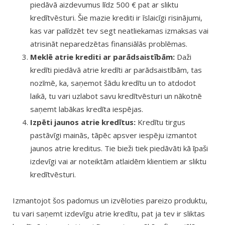
piedāvā aizdevumus līdz 500 € pat ar sliktu
kredītvēsturi. Šie mazie krediti ir īslaicīgi risinājumi,
kas var palīdzēt tev segt neatliekamas izmaksas vai
atrisināt neparedzētas finansiālās problēmas.
Meklē atrie krediti ar parādsaistībām:
Daži
kredīti piedāvā atrie kredīti ar parādsaistībām, tas
nozīmē, ka, saņemot šādu kredītu un to atdodot
laikā, tu vari uzlabot savu kredītvēsturi un nākotnē
saņemt labākas kredīta iespējas.
Izpēti jaunos atrie kredītus:
Kredītu tirgus
pastāvīgi mainās, tāpēc apsver iespēju izmantot
jaunos atrie kreditus. Tie bieži tiek piedāvāti kā īpaši
izdevīgi vai ar noteiktām atlaidēm klientiem ar sliktu
kredītvēsturi.
Izmantojot šos padomus un izvēloties pareizo produktu,
tu vari saņemt izdevīgu atrie kredītu, pat ja tev ir sliktas