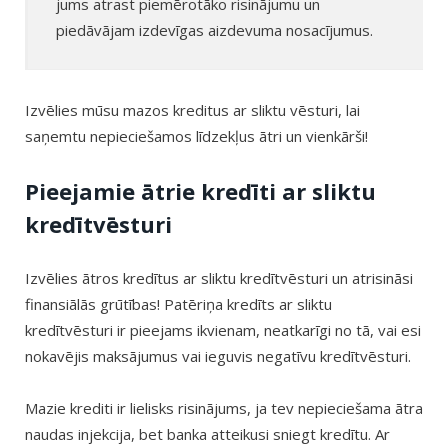
jums atrast piemērotāko risinājumu un
piedāvājam izdevīgas aizdevuma nosacījumus.
Izvēlies mūsu mazos kreditus ar sliktu vēsturi, lai
saņemtu nepieciešamos līdzekļus ātri un vienkārši!
Pieejamie ātrie kredīti ar sliktu
kredītvēsturi
Izvēlies ātros kredītus ar sliktu kredītvēsturi un atrisināsi
finansiālās grūtības! Patēriņa kredīts ar sliktu
kredītvēsturi ir pieejams ikvienam, neatkarīgi no tā, vai esi
nokavējis maksājumus vai ieguvis negatīvu kredītvēsturi.
Mazie krediti ir lielisks risinājums, ja tev nepieciešama ātra
naudas injekcija, bet banka atteikusi sniegt kredītu. Ar