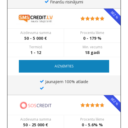
Finanšu risinājumi
BEZ %
Aizdevuma summa
Procentu likme
50 - 5 000 €
0 - 179 %
Termiņš
Min. vecums
1 - 12
18 gadi
AIZŅEMTIES
Jaunajiem 100% atlaide
BEZ %
Aizdevuma summa
Procentu likme
50 - 25 000 €
0 - 5.6% %