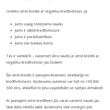
Izvēlies atrie krediti ar negatīvu kredītvēsturi, ja:
Jums vajag steidzamu naudu
Jums ir sliktā kredītvēsture
Jums ir parādsaistības
Jums nav bankas konta
Tas ir vienkārši – saņemiet ātru naudu ar atrie krediti ar
negatīvu kredītvēsturi jau šodien!
Šie atrie krediti ir pieejami ikvienam, neatkarīgi no
kredītvēstures. Aizdevumu summas var būt no 100 līdz
500 eiro, atkarībā no Jūsu vajadzībām un spējas atmaksāt.
Ar jaunajiem atrie kredītiem Jūs varat saņemt naudu jau
tikai dažu minūšu laikā. Aizdevums tiek izsniegts pēc