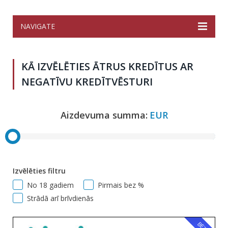
NAVIGATE
KĀ IZVĒLĒTIES ĀTRUS KREDĪTUS AR
NEGATĪVU KREDĪTVĒSTURI
Aizdevuma summa:
EUR
Izvēlēties filtru
No 18 gadiem
Pirmais bez %
Strādā arī brīvdienās