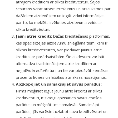
ātrajiem kredītiem ar sliktu kredītvēsturi. Šajos
resursos varat atrast ieteikumus un atsauksmes par
dažādiem aizdevējiem un iegūt virkni informācijas
par to, ko meklēt, izvēloties aizdevuma veidu ar
sliktu kredītvēsturi.
Jauni atrie kredīti:
Dažas kreditēšanas platformas,
kas specializējas aizdevumu sniegšanā tiem, kam ir
sliktas kredītvēstures, var piedāvāt jaunus atrie
kreditus ar parādsaistībām. Šie aizdevumi var būt
alternatīva tradicionālajiem atrie kredītiem ar
negatīvu kredītvēsturi, un tie var piedāvāt zemākas
procentu likmes un labākus atmaksas nosacījumus.
Apzkopojiet un samaksājiet savus parādus:
Pirms mēģiniet iegūt jaunu atrie kredītu ar sliktu
kredītvēsturi, ir svarīgi apzināties savus esošos
parādus un mēģināt tos samaksāt. Samaksājot
parādus, jūs varēsiet uzlabot savu kredītvēsturi un