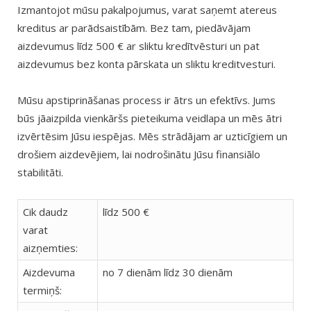
Izmantojot mūsu pakalpojumus, varat saņemt atereus
kreditus ar parādsaistībām. Bez tam, piedāvājam
aizdevumus līdz 500 € ar sliktu kredītvēsturi un pat
aizdevumus bez konta pārskata un sliktu kreditvesturi.
Mūsu apstiprināšanas process ir ātrs un efektīvs. Jums
būs jāaizpilda vienkāršs pieteikuma veidlapa un mēs ātri
izvērtēsim Jūsu iespējas. Mēs strādājam ar uzticīgiem un
drošiem aizdevējiem, lai nodrošinātu Jūsu finansiālo
stabilitāti.
Cik daudz
līdz 500 €
varat
aizņemties:
Aizdevuma
no 7 dienām līdz 30 dienām
termiņš: