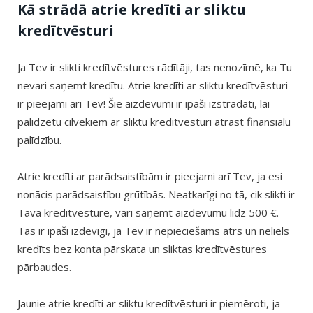
Kā strādā atrie kredīti ar sliktu
kredītvēsturi
Ja Tev ir slikti kredītvēstures rādītāji, tas nenozīmē, ka Tu
nevari saņemt kredītu. Atrie kredīti ar sliktu kredītvēsturi
ir pieejami arī Tev! Šie aizdevumi ir īpaši izstrādāti, lai
palīdzētu cilvēkiem ar sliktu kredītvēsturi atrast finansiālu
palīdzību.
Atrie kredīti ar parādsaistībām ir pieejami arī Tev, ja esi
nonācis parādsaistību grūtībās. Neatkarīgi no tā, cik slikti ir
Tava kredītvēsture, vari saņemt aizdevumu līdz 500 €.
Tas ir īpaši izdevīgi, ja Tev ir nepieciešams ātrs un neliels
kredīts bez konta pārskata un sliktas kredītvēstures
pārbaudes.
Jaunie atrie kredīti ar sliktu kredītvēsturi ir piemēroti, ja