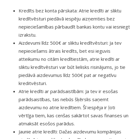
Kredīts bez konta pārskata: Atrie kredīti ar sliktu
kredītvēsturi piedāvā iespēju aizņemties bez
nepieciešamības pārbaudīt bankas kontu vai iesniegt
izrakstu.
Aizdevumi līdz 500€ ar sliktu kredītvēsturi: Ja tev
nepieciešams ātrais kredīts, bet esi ieguvis
atteikumu no citām kredītiestām, atrie kredīti ar
sliktu kredītvēsturi var būt lielisks risinājums, jo tie
piedāvā aizdevumus līdz 500€ pat ar negatīvu
kreditvēsturi.
Atrie kredīti ar parādsaistībām: Ja tev ir esošas
parādsaistības, tas nebūs šķērslis saņemt
aizdevumu no atrie kredītiem. Šī iespēja ir ļoti
vērtīga tiem, kas cenšas sakārtot savas finanses un
atmaksāt esošos parādus.
Jaunie atrie kredīti: Dažas aizdevumu kompānijas