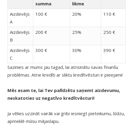
summa
likme
Aizdevējs
100 €
20%
110 €
A
Aizdevējs
200 €
25%
250 €
B
Aizdevējs
300 €
30%
390 €
C
Sazinies ar mums jau tagad, lai atrisinātu savas finanšu
problēmas. Atrie kredīti ar sliktu kredītvēsturi ir pieejami!
Mēs esam te, lai Tev palīdzētu saņemt aizdevumu,
neskatoties uz negatīvo kredītvēsturi!
Ja vēlies uzzināt vairāk vai gribi iesniegt pieteikumu, lūdzu,
apmeklē mūsu mājaslapu.