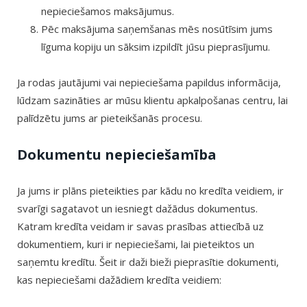
nepieciešamos maksājumus.
Pēc maksājuma saņemšanas mēs nosūtīsim jums
līguma kopiju un sāksim izpildīt jūsu pieprasījumu.
Ja rodas jautājumi vai nepieciešama papildus informācija,
lūdzam sazināties ar mūsu klientu apkalpošanas centru, lai
palīdzētu jums ar pieteikšanās procesu.
Dokumentu nepieciešamība
Ja jums ir plāns pieteikties par kādu no kredīta veidiem, ir
svarīgi sagatavot un iesniegt dažādus dokumentus.
Katram kredīta veidam ir savas prasības attiecībā uz
dokumentiem, kuri ir nepieciešami, lai pieteiktos un
saņemtu kredītu. Šeit ir daži bieži pieprasītie dokumenti,
kas nepieciešami dažādiem kredīta veidiem: