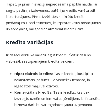
Tāpēc, ja jums ir īslaicīgi nepieciešama papildu nauda, lai
segtu patēriņa izdevumus, patēriņa kredīts varētu būt
labs risinājums. Pirms izvēlaties konkrētu kredīta
piedāvājumu, pārliecinieties, ka izprotat visus nosacījumus
un aprēķiniet, vai spēsiet atmaksāt kredītu laikā.
Kredīta variācijas
Ir dažādi veidi, kā varētu iegūt kredītu. Šeit ir daži no
visbiežāk sastopamajiem kredīta veidiem:
Hipotekārais kredīts:
Tas ir kredīts, kurā ķīla ir
nekustamais īpašums. To visbiežāk izmanto, lai
iegādātos māju vai dzīvokli.
Komerciālais kredīts:
Tas ir kredīts, kas tiek
izsniegts uzņēmumiem vai uzņēmējiem, lai finansētu
biznesa darbību vai iegādātos jaunu uzņēmumu.