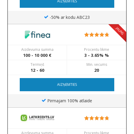
AIZŅEMTIES
-50% ar kodu ABC23
JAUNS
Aizdevuma summa
Procentu likme
100 - 10 000 €
3 - 3.65% %
Termiņš
Min. vecums
12 - 60
20
AIZŅEMTIES
Pirmajam 100% atlaide
Aizdevuma summa
Procentu likme