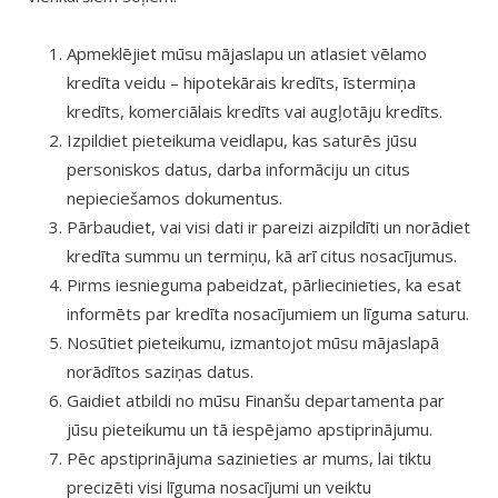
Apmeklējiet mūsu mājaslapu un atlasiet vēlamo
kredīta veidu – hipotekārais kredīts, īstermiņa
kredīts, komerciālais kredīts vai augļotāju kredīts.
Izpildiet pieteikuma veidlapu, kas saturēs jūsu
personiskos datus, darba informāciju un citus
nepieciešamos dokumentus.
Pārbaudiet, vai visi dati ir pareizi aizpildīti un norādiet
kredīta summu un termiņu, kā arī citus nosacījumus.
Pirms iesnieguma pabeidzat, pārliecinieties, ka esat
informēts par kredīta nosacījumiem un līguma saturu.
Nosūtiet pieteikumu, izmantojot mūsu mājaslapā
norādītos saziņas datus.
Gaidiet atbildi no mūsu Finanšu departamenta par
jūsu pieteikumu un tā iespējamo apstiprinājumu.
Pēc apstiprinājuma sazinieties ar mums, lai tiktu
precizēti visi līguma nosacījumi un veiktu