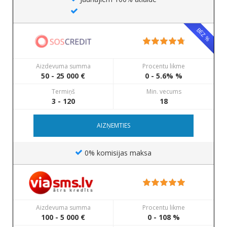
BEZ %
Aizdevuma summa
Procentu likme
50 - 25 000 €
0 - 5.6% %
Termiņš
Min. vecums
3 - 120
18
AIZŅEMTIES
0% komisijas maksa
Aizdevuma summa
Procentu likme
100 - 5 000 €
0 - 108 %