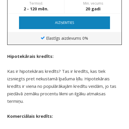
Termiņš
Min. vecums
2 - 120 mēn.
20 gadi
AIZŅEMTIES
Elastīgs aizdevums 0%
Hipotekārais kredīts:
Kas ir hipotekārais kredīts? Tas ir kredīts, kas tiek
izsniegts pret nekustamā īpašuma ķīlu. Hipotekārais
kredīts ir viena no populārākajām kredītu veidām, jo tas
piedāvā zemāku procentu likmi un ilgāku atmaksas
termiņu.
Komerciālais kredīts: