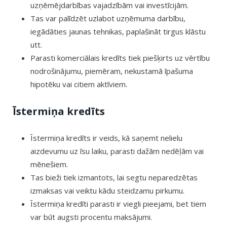
uzņēmējdarbības vajadzībām vai investīcijām.
Tas var palīdzēt uzlabot uzņēmuma darbību,
iegādāties jaunas tehnikas, paplašināt tirgus klāstu
utt.
Parasti komerciālais kredīts tiek piešķirts uz vērtību
nodrošinājumu, piemēram, nekustamā īpašuma
hipotēku vai citiem aktīviem.
Īstermiņa kredīts
Īstermiņa kredīts ir veids, kā saņemt nelielu
aizdevumu uz īsu laiku, parasti dažām nedēļām vai
mēnešiem.
Tas bieži tiek izmantots, lai segtu neparedzētas
izmaksas vai veiktu kādu steidzamu pirkumu.
Īstermiņa kredīti parasti ir viegli pieejami, bet tiem
var būt augsti procentu maksājumi.