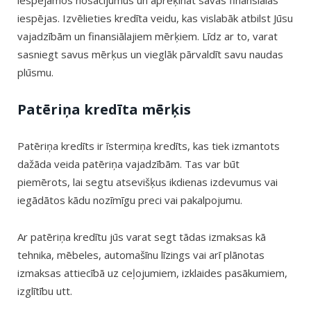
iespējamos nosacījumus un aprēķināt savas finansiālās
iespējas. Izvēlieties kredīta veidu, kas vislabāk atbilst Jūsu
vajadzībām un finansiālajiem mērķiem. Līdz ar to, varat
sasniegt savus mērķus un vieglāk pārvaldīt savu naudas
plūsmu.
Patēriņa kredīta mērķis
Patēriņa kredīts ir īstermiņa kredīts, kas tiek izmantots
dažāda veida patēriņa vajadzībām. Tas var būt
piemērots, lai segtu atsevišķus ikdienas izdevumus vai
iegādātos kādu nozīmīgu preci vai pakalpojumu.
Ar patēriņa kredītu jūs varat segt tādas izmaksas kā
tehnika, mēbeles, automašīnu līzings vai arī plānotas
izmaksas attiecībā uz ceļojumiem, izklaides pasākumiem,
izglītību utt.