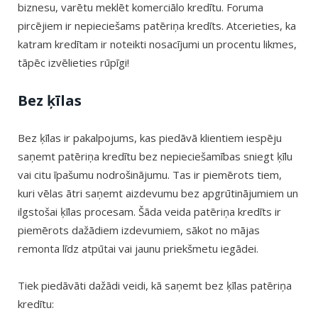
biznesu, varētu meklēt komerciālo kredītu. Foruma
pircējiem ir nepieciešams patēriņa kredīts. Atcerieties, ka
katram kredītam ir noteikti nosacījumi un procentu likmes,
tāpēc izvēlieties rūpīgi!
Bez ķīlas
Bez ķīlas ir pakalpojums, kas piedāvā klientiem iespēju
saņemt patēriņa kredītu bez nepieciešamības sniegt ķīlu
vai citu īpašumu nodrošinājumu. Tas ir piemērots tiem,
kuri vēlas ātri saņemt aizdevumu bez apgrūtinājumiem un
ilgstošai ķīlas procesam. Šāda veida patēriņa kredīts ir
piemērots dažādiem izdevumiem, sākot no mājas
remonta līdz atpūtai vai jaunu priekšmetu iegādei.
Tiek piedāvāti dažādi veidi, kā saņemt bez ķīlas patēriņa
kredītu: