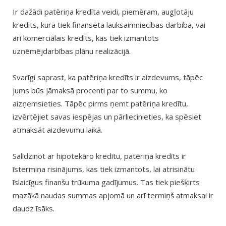
Ir dažādi patēriņa kredīta veidi, piemēram, augļotāju
kredīts, kurā tiek finansēta lauksaimniecības darbība, vai
arī komerciālais kredīts, kas tiek izmantots
uzņēmējdarbības plānu realizācijā.
Svarīgi saprast, ka patēriņa kredīts ir aizdevums, tāpēc
jums būs jāmaksā procenti par to summu, ko
aizņemsieties. Tāpēc pirms ņemt patēriņa kredītu,
izvērtējiet savas iespējas un pārliecinieties, ka spēsiet
atmaksāt aizdevumu laikā.
Salīdzinot ar hipotekāro kredītu, patēriņa kredīts ir
īstermiņa risinājums, kas tiek izmantots, lai atrisinātu
īslaicīgus finanšu trūkuma gadījumus. Tas tiek piešķirts
mazākā naudas summas apjomā un arī termiņš atmaksai ir
daudz īsāks.