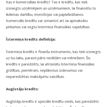
Kas ir komerciālais kredīts? Tas ir kredīts, kas tiek
izsniegts uzņēmējiem un uzņēmumiem, lai finansētu to
ikdienas darbību, investīcijas vai paplašināšanos.
Komerciālo kredītu var izmantot arī, lai apmaksātu
pirkumus vai segtu īstermiņa finansiālas vajadzības.
Īstermiņa kredīts definīcija:
Īstermiņa kredīts ir finanšu instruments, kas tiek izsniegts
uz īsu laiku, parasti pāris nedēļām vai mēnešiem. Šis
kredīts ir paredzēts, lai atrisinātu īstermiņa finansiālas
grūtības, piemēram, neplānotus izdevumus vai
neparedzētas maksājumu saistības.
Augļotāju kredīts:
Augļotāju kredīts ir speciāls kredītu veids, kas paredzēts