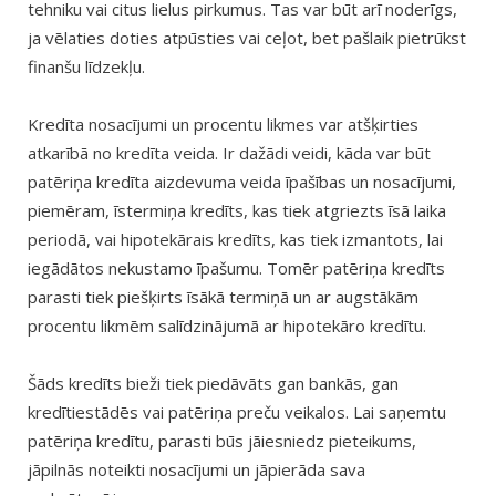
tehniku vai citus lielus pirkumus. Tas var būt arī noderīgs,
ja vēlaties doties atpūsties vai ceļot, bet pašlaik pietrūkst
finanšu līdzekļu.
Kredīta nosacījumi un procentu likmes var atšķirties
atkarībā no kredīta veida. Ir dažādi veidi, kāda var būt
patēriņa kredīta aizdevuma veida īpašības un nosacījumi,
piemēram, īstermiņa kredīts, kas tiek atgriezts īsā laika
periodā, vai hipotekārais kredīts, kas tiek izmantots, lai
iegādātos nekustamo īpašumu. Tomēr patēriņa kredīts
parasti tiek piešķirts īsākā termiņā un ar augstākām
procentu likmēm salīdzinājumā ar hipotekāro kredītu.
Šāds kredīts bieži tiek piedāvāts gan bankās, gan
kredītiestādēs vai patēriņa preču veikalos. Lai saņemtu
patēriņa kredītu, parasti būs jāiesniedz pieteikums,
jāpilnās noteikti nosacījumi un jāpierāda sava