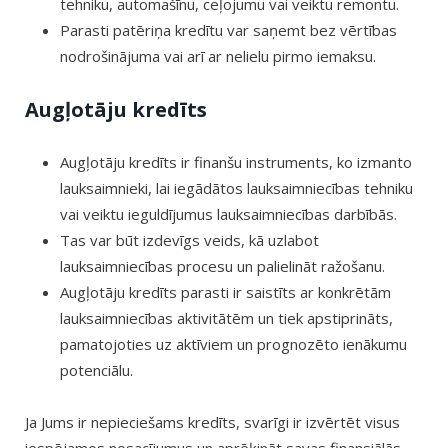
tehniku, automašīnu, ceļojumu vai veiktu remontu.
Parasti patēriņa kredītu var saņemt bez vērtības
nodrošinājuma vai arī ar nelielu pirmo iemaksu.
Augļotāju kredīts
Augļotāju kredīts ir finanšu instruments, ko izmanto
lauksaimnieki, lai iegādātos lauksaimniecības tehniku
vai veiktu ieguldījumus lauksaimniecības darbībās.
Tas var būt izdevīgs veids, kā uzlabot
lauksaimniecības procesu un palielināt ražošanu.
Augļotāju kredīts parasti ir saistīts ar konkrētām
lauksaimniecības aktivitātēm un tiek apstiprināts,
pamatojoties uz aktīviem un prognozēto ienākumu
potenciālu.
Ja Jums ir nepieciešams kredīts, svarīgi ir izvērtēt visus