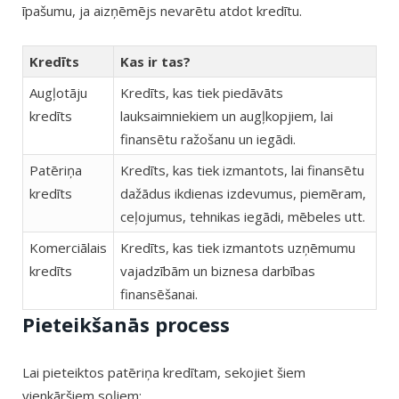
īpašumu, ja aizņēmējs nevarētu atdot kredītu.
Kredīts
Kas ir tas?
Augļotāju
Kredīts, kas tiek piedāvāts
kredīts
lauksaimniekiem un augļkopjiem, lai
finansētu ražošanu un iegādi.
Patēriņa
Kredīts, kas tiek izmantots, lai finansētu
kredīts
dažādus ikdienas izdevumus, piemēram,
ceļojumus, tehnikas iegādi, mēbeles utt.
Komerciālais
Kredīts, kas tiek izmantots uzņēmumu
kredīts
vajadzībām un biznesa darbības
finansēšanai.
Pieteikšanās process
Lai pieteiktos patēriņa kredītam, sekojiet šiem
vienkāršiem soļiem: