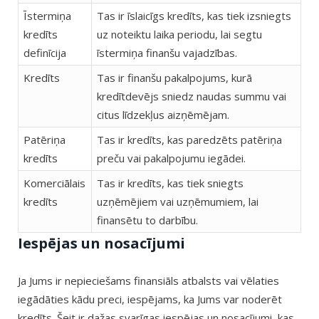
Īstermiņa
Tas ir īslaicīgs kredīts, kas tiek izsniegts
kredīts
uz noteiktu laika periodu, lai segtu
definīcija
īstermiņa finanšu vajadzības.
Kredīts
Tas ir finanšu pakalpojums, kurā
kredītdevējs sniedz naudas summu vai
citus līdzekļus aizņēmējam.
Patēriņa
Tas ir kredīts, kas paredzēts patēriņa
kredīts
preču vai pakalpojumu iegādei.
Komerciālais
Tas ir kredīts, kas tiek sniegts
kredīts
uzņēmējiem vai uzņēmumiem, lai
finansētu to darbību.
Iespējas un nosacījumi
Ja Jums ir nepieciešams finansiāls atbalsts vai vēlaties
iegādāties kādu preci, iespējams, ka Jums var noderēt
kredīts. Šeit ir dažas svarīgas iespējas un nosacījumi, kas