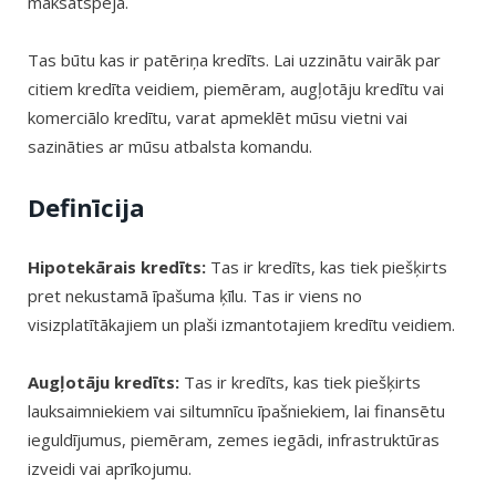
maksātspēja.
Tas būtu kas ir patēriņa kredīts. Lai uzzinātu vairāk par
citiem kredīta veidiem, piemēram, augļotāju kredītu vai
komerciālo kredītu, varat apmeklēt mūsu vietni vai
sazināties ar mūsu atbalsta komandu.
Definīcija
Hipotekārais kredīts:
Tas ir kredīts, kas tiek piešķirts
pret nekustamā īpašuma ķīlu. Tas ir viens no
visizplatītākajiem un plaši izmantotajiem kredītu veidiem.
Augļotāju kredīts:
Tas ir kredīts, kas tiek piešķirts
lauksaimniekiem vai siltumnīcu īpašniekiem, lai finansētu
ieguldījumus, piemēram, zemes iegādi, infrastruktūras
izveidi vai aprīkojumu.