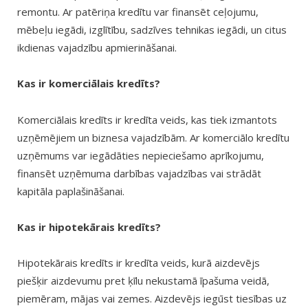
remontu. Ar patēriņa kredītu var finansēt ceļojumu,
mēbeļu iegādi, izglītību, sadzīves tehnikas iegādi, un citus
ikdienas vajadzību apmierināšanai.
Kas ir komerciālais kredīts?
Komerciālais kredīts ir kredīta veids, kas tiek izmantots
uzņēmējiem un biznesa vajadzībām. Ar komerciālo kredītu
uzņēmums var iegādāties nepieciešamo aprīkojumu,
finansēt uzņēmuma darbības vajadzības vai strādāt
kapitāla paplašināšanai.
Kas ir hipotekārais kredīts?
Hipotekārais kredīts ir kredīta veids, kurā aizdevējs
piešķir aizdevumu pret ķīlu nekustamā īpašuma veidā,
piemēram, mājas vai zemes. Aizdevējs iegūst tiesības uz