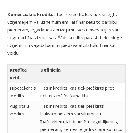
Komerciālais kredīts:
Tas ir kredīts, kas tiek sniegts
uzņēmējiem vai uzņēmumiem, lai finansētu to darbību,
piemēram, iegādāties aprīkojumu, veikt investīcijas vai
segt darbības izmaksas. Šāds kredīts parasti tiek sniegts
uzņēmumu vajadzībām un piedāvā atbilstošu finanšu
veidu.
Kredīta
Definīcija
veids
Hipotekārais
Tas ir kredīts, kas tiek piešķirts pret
kredīts
nekustamā īpašuma ķīlu.
Augļotāju
Tas ir kredīts, kas tiek piešķirts
kredīts
lauksaimniekiem vai siltumnīcu
īpašniekiem, lai finansētu ieguldījumus,
piemēram, zemes iegādi vai aprīkojumu.