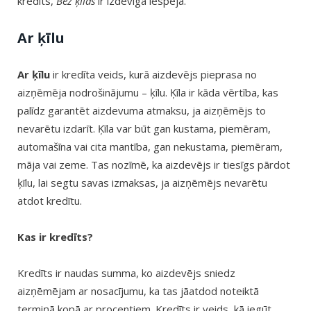
kredīts,
Bez ķīlas
ir izdevīga iespēja.
Ar ķīlu
Ar ķīlu
ir kredīta veids, kurā aizdevējs pieprasa no
aizņēmēja nodrošinājumu – ķīlu. Ķīla ir kāda vērtība, kas
palīdz garantēt aizdevuma atmaksu, ja aizņēmējs to
nevarētu izdarīt. Ķīla var būt gan kustama, piemēram,
automašīna vai cita mantība, gan nekustama, piemēram,
māja vai zeme. Tas nozīmē, ka aizdevējs ir tiesīgs pārdot
ķīlu, lai segtu savas izmaksas, ja aizņēmējs nevarētu
atdot kredītu.
Kas ir kredīts?
Kredīts ir naudas summa, ko aizdevējs sniedz
aizņēmējam ar nosacījumu, ka tas jāatdod noteiktā
termiņā kopā ar procentiem. Kredīts ir veids, kā iegūt