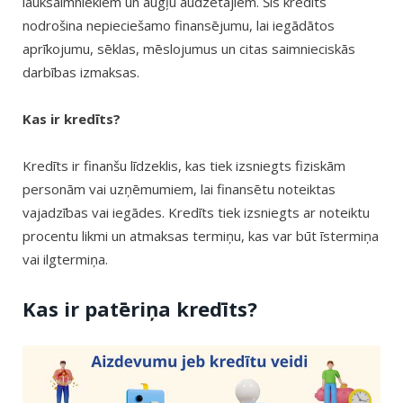
lauksaimniekiem un augļu audzētājiem. Šis kredīts
nodrošina nepieciešamo finansējumu, lai iegādātos
aprīkojumu, sēklas, mēslojumus un citas saimnieciskās
darbības izmaksas.
Kas ir kredīts?
Kredīts ir finanšu līdzeklis, kas tiek izsniegts fiziskām
personām vai uzņēmumiem, lai finansētu noteiktas
vajadzības vai iegādes. Kredīts tiek izsniegts ar noteiktu
procentu likmi un atmaksas termiņu, kas var būt īstermiņa
vai ilgtermiņa.
Kas ir patēriņa kredīts?