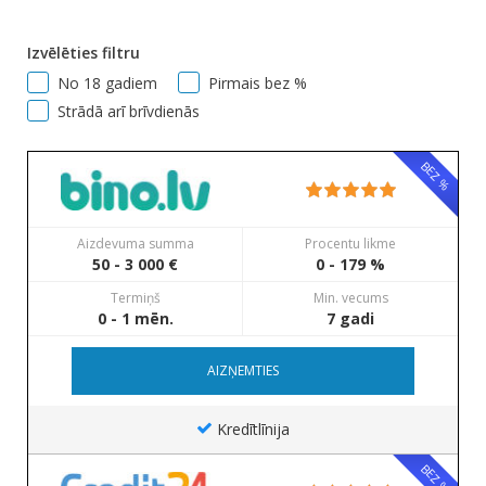
Izvēlēties filtru
No 18 gadiem
Pirmais bez %
Strādā arī brīvdienās
BEZ %
Aizdevuma summa
Procentu likme
50 - 3 000 €
0 - 179 %
Termiņš
Min. vecums
0 - 1 mēn.
7 gadi
AIZŅEMTIES
Kredītlīnija
BEZ %