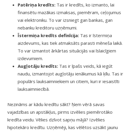
Patēriņa kredīts:
Tas ir kredīts, ko izmanto, lai
finansētu mazākas izmaksas, piemēram, ceļojumus
vai elektroniku. To var izsniegt gan bankas, gan
nebanku kreditoru uzņēmumi.
Īstermiņa kredīts definīcija:
Tas ir īstermiņa
aizdevums, kas tiek atmaksāts parasti mēneša laikā.
To var izmantot ārkārtas situācijās vai īslaicīgiem
izdevumiem.
Augļotāju kredīts:
Tas ir īpašs veids, kā iegūt
naudu, izmantojot augļotāju ienākumus kā ķīlu. Tas ir
populārs lauksaimniekiem un citiem, kuri ir iesaistīti
lauksaimniecībā.
Nezināms ar kādu kredītu sākt? Ņem vērā savas
vajadzības un apstākļus, pirms izvēlies piemērotāko
kredīta veidu. Vēlies dzīvot sapņu mājā? Izvēlies
hipotekāro kredītu. Uzņēmēji, kas vēlētos uzsākt jaunu