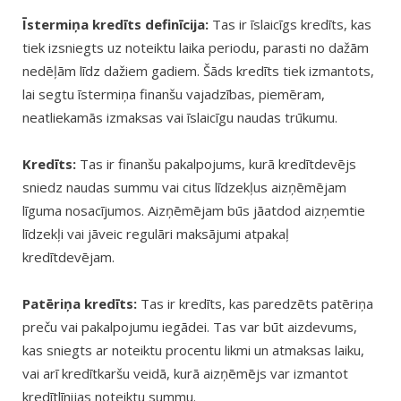
Īstermiņa kredīts definīcija:
Tas ir īslaicīgs kredīts, kas
tiek izsniegts uz noteiktu laika periodu, parasti no dažām
nedēļām līdz dažiem gadiem. Šāds kredīts tiek izmantots,
lai segtu īstermiņa finanšu vajadzības, piemēram,
neatliekamās izmaksas vai īslaicīgu naudas trūkumu.
Kredīts:
Tas ir finanšu pakalpojums, kurā kredītdevējs
sniedz naudas summu vai citus līdzekļus aizņēmējam
līguma nosacījumos. Aizņēmējam būs jāatdod aizņemtie
līdzekļi vai jāveic regulāri maksājumi atpakaļ
kredītdevējam.
Patēriņa kredīts:
Tas ir kredīts, kas paredzēts patēriņa
preču vai pakalpojumu iegādei. Tas var būt aizdevums,
kas sniegts ar noteiktu procentu likmi un atmaksas laiku,
vai arī kredītkaršu veidā, kurā aizņēmējs var izmantot
kredītlīnijas noteiktu summu.