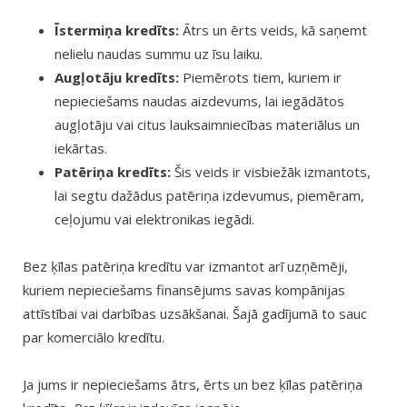
Īstermiņa kredīts:
Ātrs un ērts veids, kā saņemt
nelielu naudas summu uz īsu laiku.
Augļotāju kredīts:
Piemērots tiem, kuriem ir
nepieciešams naudas aizdevums, lai iegādātos
augļotāju vai citus lauksaimniecības materiālus un
iekārtas.
Patēriņa kredīts:
Šis veids ir visbiežāk izmantots,
lai segtu dažādus patēriņa izdevumus, piemēram,
ceļojumu vai elektronikas iegādi.
Bez ķīlas patēriņa kredītu var izmantot arī uzņēmēji,
kuriem nepieciešams finansējums savas kompānijas
attīstībai vai darbības uzsākšanai. Šajā gadījumā to sauc
par komerciālo kredītu.
Ja jums ir nepieciešams ātrs, ērts un bez ķīlas patēriņa