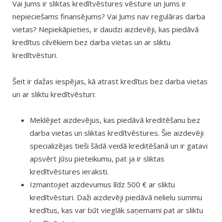
Vai Jums ir sliktas kredītvēstures vēsture un Jums ir
nepieciešams finansējums? Vai Jums nav regulāras darba
vietas? Nepiekāpieties, ir daudzi aizdevēji, kas piedāvā
kredītus cilvēkiem bez darba vietas un ar sliktu
kredītvēsturi.
Šeit ir dažas iespējas, kā atrast kredītus bez darba vietas
un ar sliktu kredītvēsturi:
Meklējiet aizdevējus, kas piedāvā kreditēšanu bez
darba vietas un sliktas kredītvēstures. Šie aizdevēji
specializējas tieši šādā veidā kreditēšanā un ir gatavi
apsvērt Jūsu pieteikumu, pat ja ir sliktas
kredītvēstures ieraksti.
Izmantojiet aizdevumus līdz 500 € ar sliktu
kredītvēsturi. Daži aizdevēji piedāvā nelielu summu
kredītus, kas var būt vieglāk saņemami pat ar sliktu