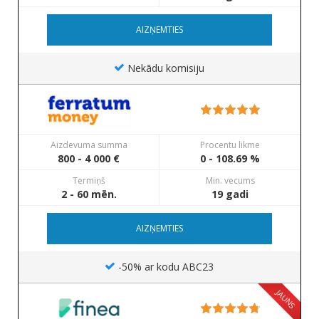
AIZŅEMTIES
Nekādu komisiju
Aizdevuma summa
Procentu likme
800 - 4 000 €
0 - 108.69 %
Termiņš
Min. vecums
2 - 60 mēn.
19 gadi
AIZŅEMTIES
-50% ar kodu ABC23
JAUNS