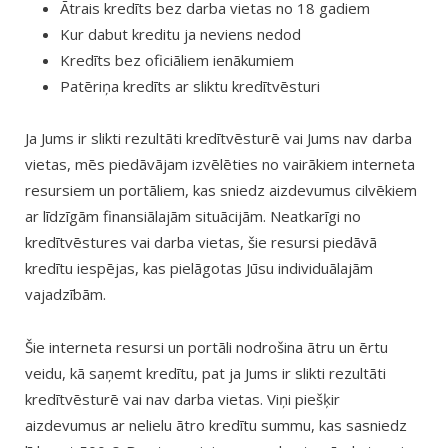
Ātrais kredīts bez darba vietas no 18 gadiem
Kur dabut kreditu ja neviens nedod
Kredīts bez oficiāliem ienākumiem
Patēriņa kredīts ar sliktu kredītvēsturi
Ja Jums ir slikti rezultāti kredītvēsturē vai Jums nav darba
vietas, mēs piedāvājam izvēlēties no vairākiem interneta
resursiem un portāliem, kas sniedz aizdevumus cilvēkiem
ar līdzīgām finansiālajām situācijām. Neatkarīgi no
kredītvēstures vai darba vietas, šie resursi piedāvā
kredītu iespējas, kas pielāgotas Jūsu individuālajām
vajadzībām.
Šie interneta resursi un portāli nodrošina ātru un ērtu
veidu, kā saņemt kredītu, pat ja Jums ir slikti rezultāti
kredītvēsturē vai nav darba vietas. Viņi piešķir
aizdevumus ar nelielu ātro kredītu summu, kas sasniedz