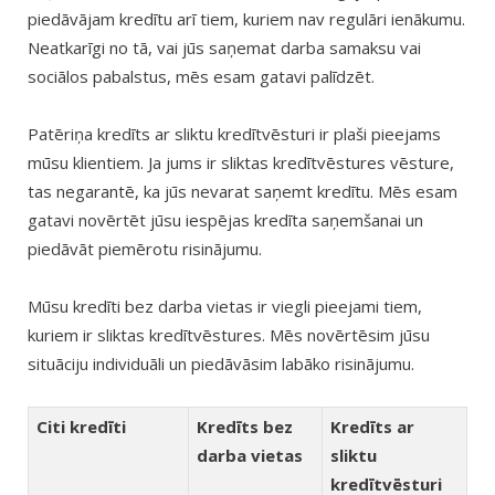
piedāvājam kredītu arī tiem, kuriem nav regulāri ienākumu.
Neatkarīgi no tā, vai jūs saņemat darba samaksu vai
sociālos pabalstus, mēs esam gatavi palīdzēt.
Patēriņa kredīts ar sliktu kredītvēsturi ir plaši pieejams
mūsu klientiem. Ja jums ir sliktas kredītvēstures vēsture,
tas negarantē, ka jūs nevarat saņemt kredītu. Mēs esam
gatavi novērtēt jūsu iespējas kredīta saņemšanai un
piedāvāt piemērotu risinājumu.
Mūsu kredīti bez darba vietas ir viegli pieejami tiem,
kuriem ir sliktas kredītvēstures. Mēs novērtēsim jūsu
situāciju individuāli un piedāvāsim labāko risinājumu.
Citi kredīti
Kredīts bez
Kredīts ar
darba vietas
sliktu
kredītvēsturi