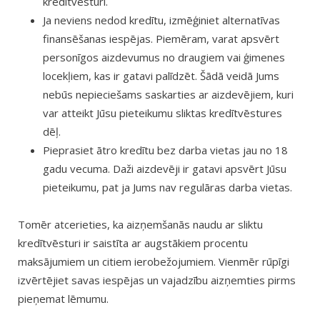
kredītvēsturi.
Ja neviens nedod kredītu, izmēģiniet alternatīvas
finansēšanas iespējas. Piemēram, varat apsvērt
personīgos aizdevumus no draugiem vai ģimenes
locekļiem, kas ir gatavi palīdzēt. Šādā veidā Jums
nebūs nepieciešams saskarties ar aizdevējiem, kuri
var atteikt Jūsu pieteikumu sliktas kredītvēstures
dēļ.
Pieprasiet ātro kredītu bez darba vietas jau no 18
gadu vecuma. Daži aizdevēji ir gatavi apsvērt Jūsu
pieteikumu, pat ja Jums nav regulāras darba vietas.
Tomēr atcerieties, ka aizņemšanās naudu ar sliktu
kredītvēsturi ir saistīta ar augstākiem procentu
maksājumiem un citiem ierobežojumiem. Vienmēr rūpīgi
izvērtējiet savas iespējas un vajadzību aizņemties pirms
pieņemat lēmumu.