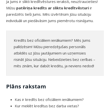
Ja Jums ir slikti kredītvēstures ieraksti, neuztraucieties!
Mūsu
patēriņa kredīts ar sliktu kredītvēsturi
ir
paredzēts tieši Jums. Mēs izvērtēsim Jūsu situāciju
individuāli un piedāvāsim Jums piemērotu risinājumu.
Kredīts bez oficiāliem ienākumiem? Mēs Jums
palīdzēsim! Mūsu pieredzējušais personāls
atbildēs uz Jūsu jautājumiem un uzņemsies
risināt Jūsu situāciju. Nebeidzieties bez cerības –
mēs zinām, kur dabūt kreditu, ja neviens nedod!
Plāns rakstam
Kas ir kredīts bez oficiāliem ienākumiem?
Kur meklēt kredītus bez darba vietas?