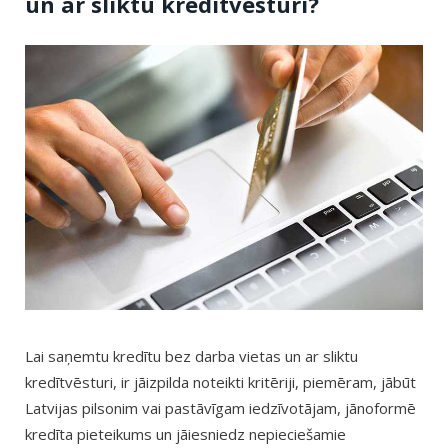
un ar sliktu kredītvēsturi?
Lai saņemtu kredītu bez darba vietas un ar sliktu
kredītvēsturi, ir jāizpilda noteikti kritēriji, piemēram, jābūt
Latvijas pilsonim vai pastāvīgam iedzīvotājam, jānoformē
kredīta pieteikums un jāiesniedz nepieciešamie