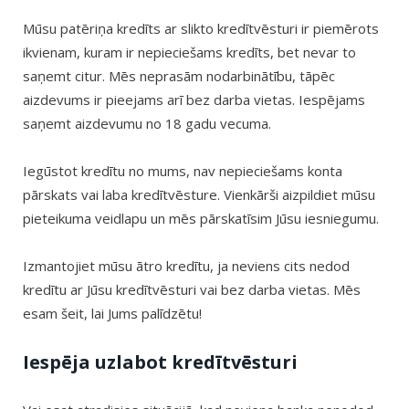
Mūsu patēriņa kredīts ar slikto kredītvēsturi ir piemērots
ikvienam, kuram ir nepieciešams kredīts, bet nevar to
saņemt citur. Mēs neprasām nodarbinātību, tāpēc
aizdevums ir pieejams arī bez darba vietas. Iespējams
saņemt aizdevumu no 18 gadu vecuma.
Iegūstot kredītu no mums, nav nepieciešams konta
pārskats vai laba kredītvēsture. Vienkārši aizpildiet mūsu
pieteikuma veidlapu un mēs pārskatīsim Jūsu iesniegumu.
Izmantojiet mūsu ātro kredītu, ja neviens cits nedod
kredītu ar Jūsu kredītvēsturi vai bez darba vietas. Mēs
esam šeit, lai Jums palīdzētu!
Iespēja uzlabot kredītvēsturi