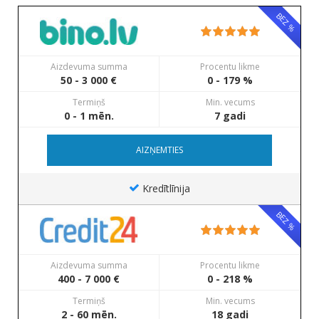
BEZ %
Aizdevuma summa
Procentu likme
50 - 3 000 €
0 - 179 %
Termiņš
Min. vecums
0 - 1 mēn.
7 gadi
AIZŅEMTIES
Kredītlīnija
BEZ %
Aizdevuma summa
Procentu likme
400 - 7 000 €
0 - 218 %
Termiņš
Min. vecums
2 - 60 mēn.
18 gadi