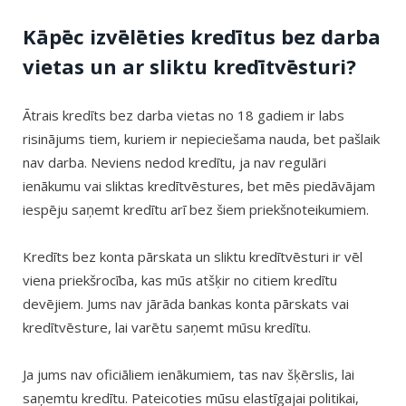
Kāpēc izvēlēties kredītus bez darba
vietas un ar sliktu kredītvēsturi?
Ātrais kredīts bez darba vietas no 18 gadiem ir labs
risinājums tiem, kuriem ir nepieciešama nauda, bet pašlaik
nav darba. Neviens nedod kredītu, ja nav regulāri
ienākumu vai sliktas kredītvēstures, bet mēs piedāvājam
iespēju saņemt kredītu arī bez šiem priekšnoteikumiem.
Kredīts bez konta pārskata un sliktu kredītvēsturi ir vēl
viena priekšrocība, kas mūs atšķir no citiem kredītu
devējiem. Jums nav jārāda bankas konta pārskats vai
kredītvēsture, lai varētu saņemt mūsu kredītu.
Ja jums nav oficiāliem ienākumiem, tas nav šķērslis, lai
saņemtu kredītu. Pateicoties mūsu elastīgajai politikai,