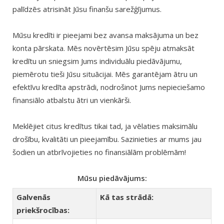
palīdzēs atrisināt Jūsu finanšu sarežģījumus.
Mūsu kredīti ir pieejami bez avansa maksājuma un bez
konta pārskata. Mēs novērtēsim Jūsu spēju atmaksāt
kredītu un sniegsim Jums individuālu piedāvājumu,
piemērotu tieši Jūsu situācijai. Mēs garantējam ātru un
efektīvu kredīta apstrādi, nodrošinot Jums nepieciešamo
finansiālo atbalstu ātri un vienkārši.
Meklējiet citus kredītus tikai tad, ja vēlaties maksimālu
drošību, kvalitāti un pieejamību. Sazinieties ar mums jau
šodien un atbrīvojieties no finansiālām problēmām!
Mūsu piedāvājums:
Galvenās
Kā tas strādā:
priekšrocības: