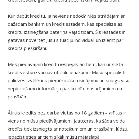
Kur dabūt kreditu, ja neviens nedod? Mēs strādājam ar
dažādām bankām un kredītiestādēm, kas specializējas
kredītu izsniegšanā patēriņa vajadzībām. Šīs iestādes ir
gatavas novērtēt Jūsu situāciju individuāli un izlemt par
kredīta piešķiršanu.
Mēs piedāvājam kredītu iespējas arī tiem, kam ir slikta
kredītvēsture vai nav oficiālu ienākumu. Mūsu speciālisti
palīdzēs izvēlēties piemērotāko risinājumu un sniegs visu
nepieciešamo informāciju par kredītu nosacījumiem un
prasībām.
Ātrais kredīts bez darba vietas no 18 gadiem – arī tas ir
viens no mūsu piedāvājumiem. Jaatceras, ka šāda veida
kredīts tiek izsniegts ar noteikumiem un prasībām, lūdzu,
iepazīstieties ar tiem sīkāk mūsu mājaslapā.