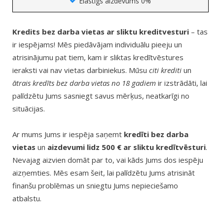
Elastīgs aizdevums 0%
Kredits bez darba vietas ar sliktu kreditvesturi
– tas
ir iespējams! Mēs piedāvājam individuālu pieeju un
atrisinājumu pat tiem, kam ir sliktas kredītvēstures
ieraksti vai nav vietas darbiniekus. Mūsu
citi krediti
un
ātrais kredīts bez darba vietas no 18 gadiem
ir izstrādāti, lai
palīdzētu Jums sasniegt savus mērķus, neatkarīgi no
situācijas.
Ar mums Jums ir iespēja saņemt
kredīti bez darba
vietas
un
aizdevumi lidz 500 € ar sliktu kredītvēsturi
.
Nevajag aizvien domāt par to, vai kāds Jums dos iespēju
aizņemties. Mēs esam šeit, lai palīdzētu Jums atrisināt
finanšu problēmas un sniegtu Jums nepieciešamo
atbalstu.