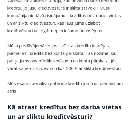
Vai esat atradisies situācijā, kad neviena banka nenodod
kredītu, jo Jūsu kredītvēsture ir sliktā stāvoklī? Mūsu
kompānija piedāvā risinājumu – kredītus bez darba vietas
un ar sliktu kredītvēsturi, kas ļaus Jums uzlabot
kredītvēsturi un iegūt nepieciešamo finansējumu.
Mūsu piedāvājumā ietilpst arī citas kredītu iespējas,
piemēram, kredīts bez konta pārskata. Tas nozīmē, ka,
pat ja Jums nav oficiālu ienākumu un konta pārskata, Jūs
varat saņemt aizdevumu līdz 500 € ar sliktu kredītvēsturi.
Mēs esam speciālisti patēriņa kredītu jomā un piedāvājam
atris
Kā atrast kredītus bez darba vietas
un ar sliktu kredītvēsturi?