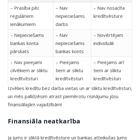
– Prasība pēc
– Nav
– Nav nosacīta
regulāriem
nepieciešams
kredītvēsture
ienākumiem
darbs
– Nepieciešams
– Nav
– Novērtējam
bankas konta
nepieciešams
individuāli
pārskats
bankas konts
– Nav pieejami
– Pieejams
– Pieejams arī
cilvēkiem ar sliktu
tiem ar sliktu
tiem ar sliktu
kredītvēsturi
kredītvēsturi
kredītvēsturi
Izvēlies kredītu bez darba vietas un ar sliktu kredītvēsturi,
un mēs palīdzēsim atrast piemērotu risinājumu jūsu
finansiālajām vajadzībām!
Finansiāla neatkarība
Ja Jums ir sliktā kredītvēsture un bankas atteikušas Jums