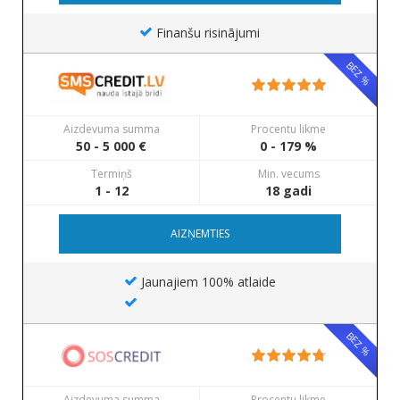
Finanšu risinājumi
BEZ %
Aizdevuma summa
Procentu likme
50 - 5 000 €
0 - 179 %
Termiņš
Min. vecums
1 - 12
18 gadi
AIZŅEMTIES
Jaunajiem 100% atlaide
BEZ %
Aizdevuma summa
Procentu likme