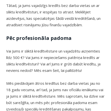
Tātad, ja Jums vajadzīgs kredīts bez darba vietas un ar
sliktu kredītvēsturi, ir iespējas to atrast. Meklējiet
aizdevējus, kas specializējas šādā veidā kreditēšanā, un
atradīsiet risinājumu Jūsu finanšu vajadzībām.
Pēc profesionāla padoma
Vai Jums ir sliktā kredītvēsture un vajadzētu aizņemties
līdz 500 €? Vai Jums ir nepieciešams patēriņa kredīts ar
sliktu kredītvēsturi? Vai arī Jums ir grūti dabūt kredītu, ja
neviens nedod? Mēs esam šeit, lai palīdzētu!
Mēs piedāvājam ātros kredītus bez darba vietas jau no
18 gadu vecuma, arī tad, ja Jums nav oficiālu ienākumu vai
ja Jums ir sliktā kredītvēsture. Mēs saprotam, ka dzīve var
būt sarežģīta, un mēs pēc profesionāla padoma esam
izveidojuši speciālu kreditēšanas pakalpojumu, kas