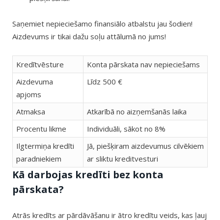
Saņemiet nepieciešamo finansiālo atbalstu jau šodien!
Aizdevums ir tikai dažu soļu attālumā no jums!
Kredītvēsture
Konta pārskata nav nepieciešams
Aizdevuma
Līdz 500 €
apjoms
Atmaksa
Atkarībā no aizņemšanās laika
Procentu likme
Individuāli, sākot no 8%
Ilgtermiņa kredīti
Jā, piešķiram aizdevumus cilvēkiem
paradniekiem
ar sliktu kreditvesturi
Kā darbojas kredīti bez konta
pārskata?
Atrās kredīts ar pārdāvāšanu ir ātro kredītu veids, kas ļauj