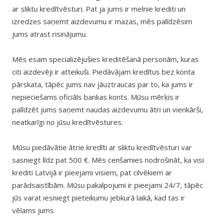
ar sliktu kredītvēsturi. Pat ja jums ir melnie krediti un
izredzes saņemt aizdevumu ir mazas, mēs palīdzēsim
jums atrast risinājumu.
Mēs esam specializējušies kreditēšanā personām, kuras
citi aizdevēji ir atteikuši. Piedāvājam kredītus bez konta
pārskata, tāpēc jums nav jāuztraucas par to, ka jums ir
nepieciešams oficiāls bankas konts. Mūsu mērķis ir
palīdzēt jums saņemt naudas aizdevumu ātri un vienkārši,
neatkarīgi no jūsu kredītvēstures.
Mūsu piedāvātie ātrie kredīti ar sliktu kredītvēsturi var
sasniegt līdz pat 500 €. Mēs cenšamies nodrošināt, ka visi
krediti Latvijā ir pieejami visiem, pat cilvēkiem ar
parādsaistībām. Mūsu pakalpojumi ir pieejami 24/7, tāpēc
jūs varat iesniegt pieteikumu jebkurā laikā, kad tas ir
vēlams jums.