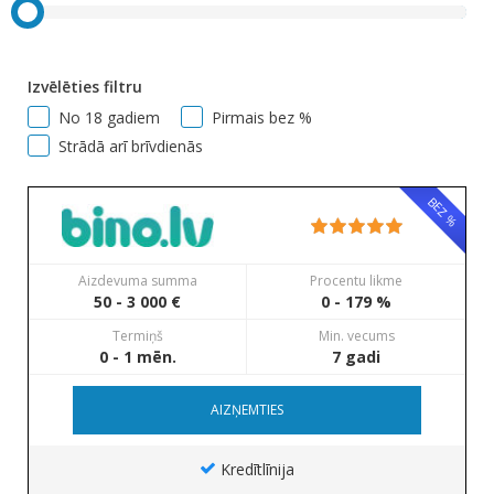
Izvēlēties filtru
No 18 gadiem
Pirmais bez %
Strādā arī brīvdienās
BEZ %
Aizdevuma summa
Procentu likme
50 - 3 000 €
0 - 179 %
Termiņš
Min. vecums
0 - 1 mēn.
7 gadi
AIZŅEMTIES
Kredītlīnija