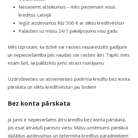
Nesaņemt atteikumus – mēs pieņemam visus
kreditus Latvijā
Iegūt aizdevumus līdz 500 € ar sliktu kredītvēsturi
Paļauties uz mūsu 24/7 pakalpojumu visu gadu
Mēs izprotam, ka dzīvē var rasties neparedzēti gadījumi
un nepieciešamība pēc naudas var rasties ātri. Tāpēc mēs
esam šeit, lai palīdzētu jums atrast risinājumu.
Uzdrošinieties un aizņemieties patēriņa kredītu bez konta
pārskata un sliktu kredītvēsturi jau šodien!
Bez konta pārskata
Ja jums ir nepieciešams ātro kredītu bez konta pārskata,
jūs esat atraduši pareizo vietu. Mūsu uzņēmums piedāvā
dažādus aizdevumus un ilgtermiņa kredītus paradniekiem