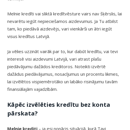
Melnie kredīti vai sliktā kredītvēsture vairs nav šķērslis, lai
nevarētu iegūt nepieciešamos aizdevumus. Ja Tu atbilst
tam, ko piedāvā aizdevējs, vari vienkārši un ātri iegūt
visus kredītus Latvijā.
Ja vēlies uzzināt vairāk par to, kur dabūt kredītu, vai tevi
interesē visi aizdevumi Latvijā, vari atrast plašu
piedāvājumu dažādos kreditoros. Noteikti izvērtē
dažādus piedāvājumus, nosacījumus un procentu likmes,
lai izvēlētos vispiemērotāko un labāko risinājumu tavām
finansiālajām vajadzībām.
Kāpēc izvēlēties kredītu bez konta
pārskata?
Melnie krediti
– ja esi nonācis situācijā, kurā Tavi