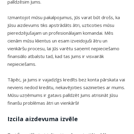
palīdzēsim Jums.
Izmantojot mūsu pakalpojumus, Jūs varat būt drošs, ka
Jūsu aizdevums tiks apstrādāts ātri, uzticoties mūsu
pieredzējušajam un profesionālajam komandai. Mēs
cienām mūsu klientus un esam izveidojuši ātru un
vienkāršu procesu, lai Jūs varētu saņemt nepieciešamo
finansiālo atbalstu tad, kad tas Jums ir visvairāk
nepieciešams.
Tāpēc, ja Jums ir vajadzīgs kredīts bez konta pārskata vai
neviens nedod kreditu, nekavējoties sazinieties ar mums.
Mūsu uzņēmums ir gatavs palīdzēt Jums atrisināt Jūsu
finanšu problēmas ātri un vienkārši!
Izcila aizdevuma izvēle