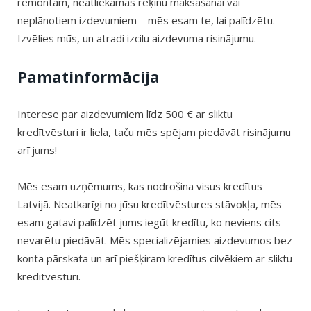
remontam, neatliekamās rēķinu maksāšanai vai
neplānotiem izdevumiem – mēs esam te, lai palīdzētu.
Izvēlies mūs, un atradi izcilu aizdevuma risinājumu.
Pamatinformācija
Interese par aizdevumiem līdz 500 € ar sliktu
kredītvēsturi ir liela, taču mēs spējam piedāvāt risinājumu
arī jums!
Mēs esam uzņēmums, kas nodrošina visus kredītus
Latvijā. Neatkarīgi no jūsu kredītvēstures stāvokļa, mēs
esam gatavi palīdzēt jums iegūt kredītu, ko neviens cits
nevarētu piedāvāt. Mēs specializējamies aizdevumos bez
konta pārskata un arī piešķiram kredītus cilvēkiem ar sliktu
kreditvesturi.