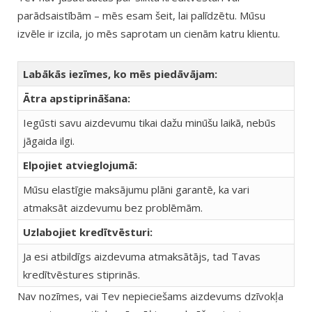
parādsaistībām – mēs esam šeit, lai palīdzētu. Mūsu
izvēle ir izcila, jo mēs saprotam un cienām katru klientu.
Labākās iezīmes, ko mēs piedāvājam:
Ātra apstiprināšana:
Iegūsti savu aizdevumu tikai dažu minūšu laikā, nebūs
jāgaida ilgi.
Elpojiet atvieglojumā:
Mūsu elastīgie maksājumu plāni garantē, ka vari
atmaksāt aizdevumu bez problēmām.
Uzlabojiet kredītvēsturi:
Ja esi atbildīgs aizdevuma atmaksātājs, tad Tavas
kredītvēstures stiprinās.
Nav nozīmes, vai Tev nepieciešams aizdevums dzīvokļa