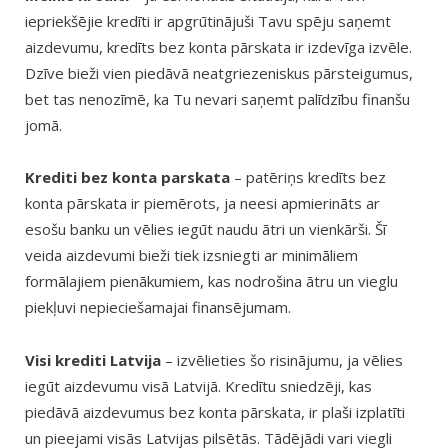
iepriekšējie kredīti ir apgrūtinājuši Tavu spēju saņemt
aizdevumu, kredīts bez konta pārskata ir izdevīga izvēle.
Dzīve bieži vien piedāvā neatgriezeniskus pārsteigumus,
bet tas nenozīmē, ka Tu nevari saņemt palīdzību finanšu
jomā.
Krediti bez konta parskata
– patēriņs kredīts bez
konta pārskata ir piemērots, ja neesi apmierināts ar
esošu banku un vēlies iegūt naudu ātri un vienkārši. Šī
veida aizdevumi bieži tiek izsniegti ar minimāliem
formālajiem pienākumiem, kas nodrošina ātru un vieglu
piekļuvi nepieciešamajai finansējumam.
Visi krediti Latvija
– izvēlieties šo risinājumu, ja vēlies
iegūt aizdevumu visā Latvijā. Kredītu sniedzēji, kas
piedāvā aizdevumus bez konta pārskata, ir plaši izplatīti
un pieejami visās Latvijas pilsētās. Tādējādi vari viegli