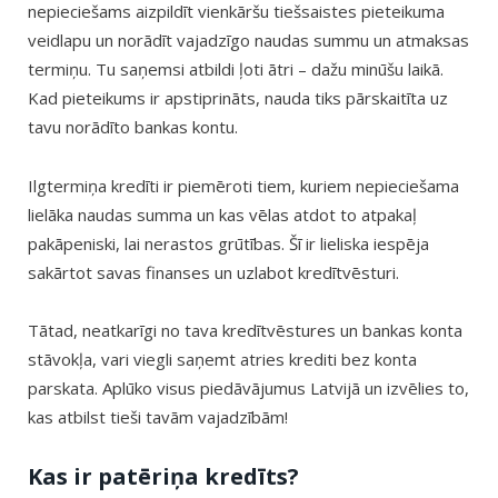
nepieciešams aizpildīt vienkāršu tiešsaistes pieteikuma
veidlapu un norādīt vajadzīgo naudas summu un atmaksas
termiņu. Tu saņemsi atbildi ļoti ātri – dažu minūšu laikā.
Kad pieteikums ir apstiprināts, nauda tiks pārskaitīta uz
tavu norādīto bankas kontu.
Ilgtermiņa kredīti ir piemēroti tiem, kuriem nepieciešama
lielāka naudas summa un kas vēlas atdot to atpakaļ
pakāpeniski, lai nerastos grūtības. Šī ir lieliska iespēja
sakārtot savas finanses un uzlabot kredītvēsturi.
Tātad, neatkarīgi no tava kredītvēstures un bankas konta
stāvokļa, vari viegli saņemt atries krediti bez konta
parskata. Aplūko visus piedāvājumus Latvijā un izvēlies to,
kas atbilst tieši tavām vajadzībām!
Kas ir patēriņa kredīts?