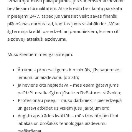
Izmantojot mūsu pakalpojumus, jūs saņemsiet aizdevumu
bez liekām formalitātēm. Atrie kredīti bez konta pārskata
ir pieejami 24/7, tāpēc jūs varēsiet veikt savas finanšu
plānošanas darbus tad, kad tas jums vislabāk der. Mūsu
ilgtermiņa kredīti paredzēti arī paradniekiem, kuriem citi
aizdevēji atteikuši aizdevumu.
Mūsu klientiem mēs garantējam:
Ātrumu – procesa ilgums ir minimāls, jūs saņemsiet
lēmumu un aizdevumu ļoti ātri;
Ja neviens cits nepiedāvā – mēs esam gatavi jums
palīdzēt neatkarīgi no jūsu kredītvēstures stāvokļa;
Profesionālu pieeju – mūsu darbinieki ir pieredzējuši
un gatavi atbildēt uz visiem jūsu jautājumiem;
Augstu apstrādes kvalitāti – mēs izmantojam tikai
labākās un drošākās tehnoloģijas aizdevumu
piešķiršanai.