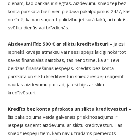
dienām, kad bankas ir slēgtas. Aizdevumu sniedzēji bez
konta pārskata bieži vien piedāvā pakalpojumus 24/7, kas
nozīmē, ka vari saņemt palīdzību jebkurā laikā, arī naktīs,
svētku dienās vai brīvdienās.
Aizdevumi līdz 500 € ar sliktu kredītvēsturi
– ja esi
iepriekš kavējis atmaksu vai neesi spējis laicīgi nokārtot
savas finansiālās saistības, tas nenozīmē, ka ar Tevi
beidzas finansēšanas iespējas. Kredīts bez konta
pārskata un sliktu kredītvēsturi sniedz iespēju saņemt
naudas aizdevumu pat tad, ja esi bijis ar sliktu
kredītvēsturi.
Kredīts bez konta pārskata un sliktu kreditvesturi
–
šīs pakalpojuma veida galvenais priekšnosacījums ir
iespēja saņemt aizdevumu ar sliktu kredītvēsturi. Tas
sniedz iespēju tiem, kam nav uzrādāms piemērots