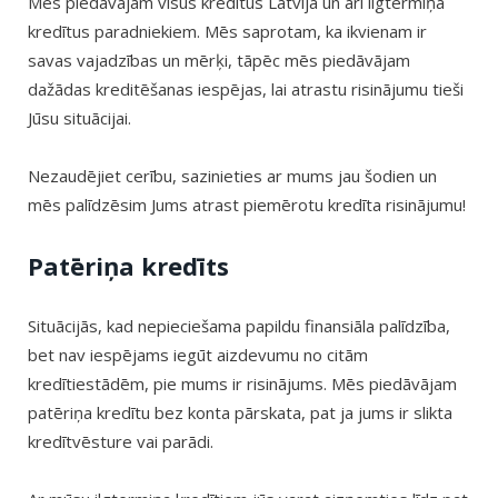
Mēs piedāvājam visus kredītus Latvijā un arī ilgtermiņa
kredītus paradniekiem. Mēs saprotam, ka ikvienam ir
savas vajadzības un mērķi, tāpēc mēs piedāvājam
dažādas kreditēšanas iespējas, lai atrastu risinājumu tieši
Jūsu situācijai.
Nezaudējiet cerību, sazinieties ar mums jau šodien un
mēs palīdzēsim Jums atrast piemērotu kredīta risinājumu!
Patēriņa kredīts
Situācijās, kad nepieciešama papildu finansiāla palīdzība,
bet nav iespējams iegūt aizdevumu no citām
kredītiestādēm, pie mums ir risinājums. Mēs piedāvājam
patēriņa kredītu bez konta pārskata, pat ja jums ir slikta
kredītvēsture vai parādi.