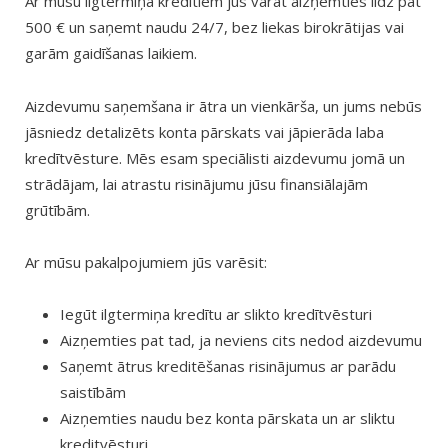
Ar mūsu ilgtermiņa kredītiem jūs varat aizņemties līdz pat
500 € un saņemt naudu 24/7, bez liekas birokrātijas vai
garām gaidīšanas laikiem.
Aizdevumu saņemšana ir ātra un vienkārša, un jums nebūs
jāsniedz detalizēts konta pārskats vai jāpierāda laba
kredītvēsture. Mēs esam speciālisti aizdevumu jomā un
strādājam, lai atrastu risinājumu jūsu finansiālajām
grūtībām.
Ar mūsu pakalpojumiem jūs varēsit:
Iegūt ilgtermiņa kredītu ar slikto kredītvēsturi
Aizņemties pat tad, ja neviens cits nedod aizdevumu
Saņemt ātrus kreditēšanas risinājumus ar parādu
saistībām
Aizņemties naudu bez konta pārskata un ar sliktu
kreditvēsturi