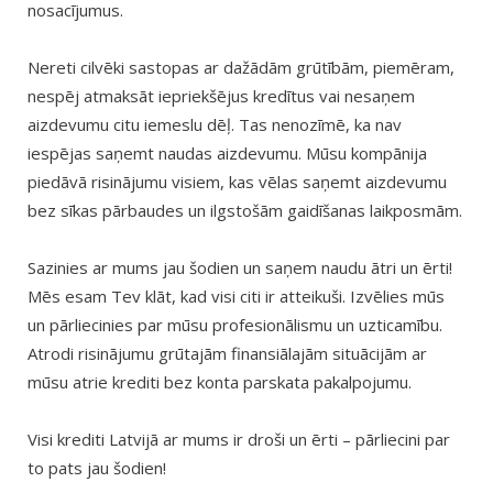
nosacījumus.
Nereti cilvēki sastopas ar dažādām grūtībām, piemēram,
nespēj atmaksāt iepriekšējus kredītus vai nesaņem
aizdevumu citu iemeslu dēļ. Tas nenozīmē, ka nav
iespējas saņemt naudas aizdevumu. Mūsu kompānija
piedāvā risinājumu visiem, kas vēlas saņemt aizdevumu
bez sīkas pārbaudes un ilgstošām gaidīšanas laikposmām.
Sazinies ar mums jau šodien un saņem naudu ātri un ērti!
Mēs esam Tev klāt, kad visi citi ir atteikuši. Izvēlies mūs
un pārliecinies par mūsu profesionālismu un uzticamību.
Atrodi risinājumu grūtajām finansiālajām situācijām ar
mūsu atrie krediti bez konta parskata pakalpojumu.
Visi krediti Latvijā ar mums ir droši un ērti – pārliecini par
to pats jau šodien!