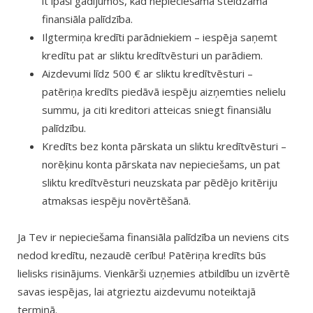
it īpaši gadījumos, kad nepieciešama steidzama
finansiāla palīdzība.
Ilgtermiņa kredīti parādniekiem – iespēja saņemt
kredītu pat ar sliktu kredītvēsturi un parādiem.
Aizdevumi līdz 500 € ar sliktu kredītvēsturi –
patēriņa kredīts piedāvā iespēju aizņemties nelielu
summu, ja citi kreditori atteicas sniegt finansiālu
palīdzību.
Kredīts bez konta pārskata un sliktu kredītvēsturi –
norēķinu konta pārskata nav nepieciešams, un pat
sliktu kredītvēsturi neuzskata par pēdējo kritēriju
atmaksas iespēju novērtēšanā.
Ja Tev ir nepieciešama finansiāla palīdzība un neviens cits
nedod kredītu, nezaudē cerību! Patēriņa kredīts būs
lielisks risinājums. Vienkārši uzņemies atbildību un izvērtē
savas iespējas, lai atgrieztu aizdevumu noteiktajā
termiņā.