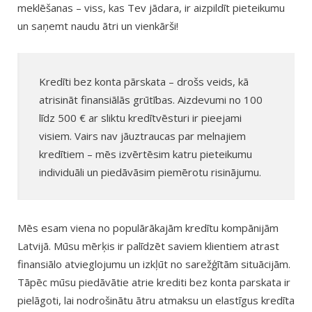
meklēšanas – viss, kas Tev jādara, ir aizpildīt pieteikumu
un saņemt naudu ātri un vienkārši!
Kredīti bez konta pārskata – drošs veids, kā
atrisināt finansiālās grūtības. Aizdevumi no 100
līdz 500 € ar sliktu kredītvēsturi ir pieejami
visiem. Vairs nav jāuztraucas par melnajiem
kredītiem – mēs izvērtēsim katru pieteikumu
individuāli un piedāvāsim piemērotu risinājumu.
Mēs esam viena no populārākajām kredītu kompānijām
Latvijā. Mūsu mērķis ir palīdzēt saviem klientiem atrast
finansiālo atvieglojumu un izkļūt no sarežģītām situācijām.
Tāpēc mūsu piedāvātie atrie krediti bez konta parskata ir
pielāgoti, lai nodrošinātu ātru atmaksu un elastīgus kredīta