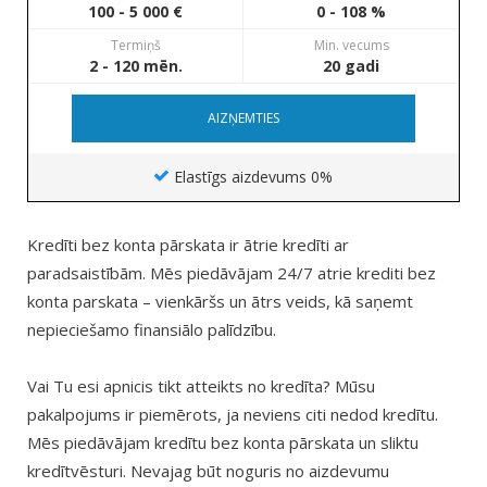
100 - 5 000 €
0 - 108 %
Termiņš
Min. vecums
2 - 120 mēn.
20 gadi
AIZŅEMTIES
Elastīgs aizdevums 0%
Kredīti bez konta pārskata ir ātrie kredīti ar
paradsaistībām. Mēs piedāvājam 24/7 atrie krediti bez
konta parskata – vienkāršs un ātrs veids, kā saņemt
nepieciešamo finansiālo palīdzību.
Vai Tu esi apnicis tikt atteikts no kredīta? Mūsu
pakalpojums ir piemērots, ja neviens citi nedod kredītu.
Mēs piedāvājam kredītu bez konta pārskata un sliktu
kredītvēsturi. Nevajag būt noguris no aizdevumu