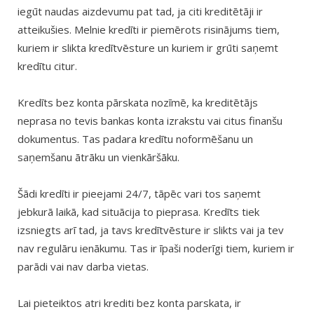
iegūt naudas aizdevumu pat tad, ja citi kreditētāji ir
atteikušies. Melnie kredīti ir piemērots risinājums tiem,
kuriem ir slikta kredītvēsture un kuriem ir grūti saņemt
kredītu citur.
Kredīts bez konta pārskata nozīmē, ka kreditētājs
neprasa no tevis bankas konta izrakstu vai citus finanšu
dokumentus. Tas padara kredītu noformēšanu un
saņemšanu ātrāku un vienkāršāku.
Šādi kredīti ir pieejami 24/7, tāpēc vari tos saņemt
jebkurā laikā, kad situācija to pieprasa. Kredīts tiek
izsniegts arī tad, ja tavs kredītvēsture ir slikts vai ja tev
nav regulāru ienākumu. Tas ir īpaši noderīgi tiem, kuriem ir
parādi vai nav darba vietas.
Lai pieteiktos atri krediti bez konta parskata, ir