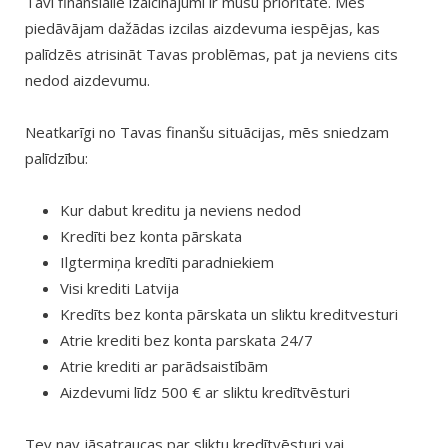
Tavi finansiālie izaicinājumi ir mūsu prioritāte. Mēs
piedāvājam dažādas izcilas aizdevuma iespējas, kas
palīdzēs atrisināt Tavas problēmas, pat ja neviens cits
nedod aizdevumu.
Neatkarīgi no Tavas finanšu situācijas, mēs sniedzam
palīdzību:
Kur dabut kreditu ja neviens nedod
Kredīti bez konta pārskata
Ilgtermiņa kredīti paradniekiem
Visi krediti Latvija
Kredīts bez konta pārskata un sliktu kreditvesturi
Atrie krediti bez konta parskata 24/7
Atrie krediti ar parādsaistībām
Aizdevumi līdz 500 € ar sliktu kredītvēsturi
Tev nav jāsatraucas par sliktu kredītvēsturi vai