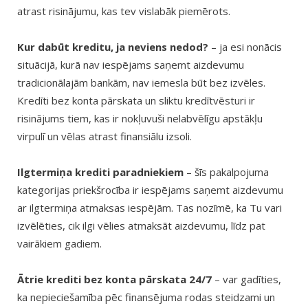
atrast risinājumu, kas tev vislabāk piemērots.
Kur dabūt kreditu, ja neviens nedod?
– ja esi nonācis
situācijā, kurā nav iespējams saņemt aizdevumu
tradicionālajām bankām, nav iemesla būt bez izvēles.
Kredīti bez konta pārskata un sliktu kredītvēsturi ir
risinājums tiem, kas ir nokļuvuši nelabvēlīgu apstākļu
virpulī un vēlas atrast finansiālu izsoli.
Ilgtermiņa krediti paradniekiem
– šīs pakalpojuma
kategorijas priekšrocība ir iespējams saņemt aizdevumu
ar ilgtermiņa atmaksas iespējām. Tas nozīmē, ka Tu vari
izvēlēties, cik ilgi vēlies atmaksāt aizdevumu, līdz pat
vairākiem gadiem.
Ātrie krediti bez konta pārskata 24/7
– var gadīties,
ka nepieciešamība pēc finansējuma rodas steidzami un