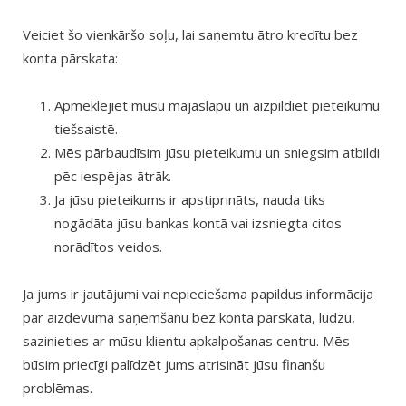
Veiciet šo vienkāršo soļu, lai saņemtu ātro kredītu bez
konta pārskata:
Apmeklējiet mūsu mājaslapu un aizpildiet pieteikumu
tiešsaistē.
Mēs pārbaudīsim jūsu pieteikumu un sniegsim atbildi
pēc iespējas ātrāk.
Ja jūsu pieteikums ir apstiprināts, nauda tiks
nogādāta jūsu bankas kontā vai izsniegta citos
norādītos veidos.
Ja jums ir jautājumi vai nepieciešama papildus informācija
par aizdevuma saņemšanu bez konta pārskata, lūdzu,
sazinieties ar mūsu klientu apkalpošanas centru. Mēs
būsim priecīgi palīdzēt jums atrisināt jūsu finanšu
problēmas.