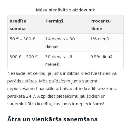
Mūsu piedāvātie aizdevumi:
Kredīta
Termiņš
Procentu
summa
likme
50 € – 300 €
14 dienas – 30
1% dienā
dienas
300 € – 500 €
30 dienas – 6
0.9% dienā
mēneši
Nezaudējiet cerību, ja jums ir sliktas kredītvēstures vai
parādsaistības. Mēs palīdzēsim jums saņemt
nepieciešamo finansiālo atbalstu atrie krediti bez konta
parskata 24 7. Aizpildiet pieteikumu jau šodien un
saņemiet ātro kredītu, kas jums ir nepieciešams!
Ātra un vienkārša saņemšana