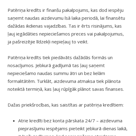
Patēriņa kredīts ir finanšu pakalpojums, kas dod iespēju
saņemt naudas aizdevumu īsā laika periodā, lai finansētu
dažādas ikdienas vajadzības. Tas ir ērts risinājums, kas
ļauj iegādāties nepieciešamos preces vai pakalpojumus,
ja pašreizējie līdzekļi nepieļauj to veikt.
Patēriņa kredīts tiek piedāvāts dažādās formās un
nosacījumos. Jebkurā gadījumā tas ļauj saņemt
nepieciešamo naudas summu ātri un bez lielām
formalitātēm. Turklāt, aizdevuma atmaksa tiek plānota
noteiktā termiņā, kas ļauj rūpīgāk plānot savas finanses.
Dažas priekšrocības, kas saistītas ar patēriņa kredītiem:
Atrie kredīti bez konta pārskata 24/7 – aizdevuma
pieprasījumu iespējams pieteikt jebkurā dienas laikā,