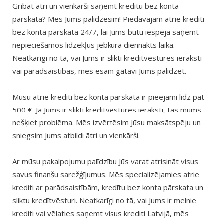
Gribat ātri un vienkārši saņemt kredītu bez konta
pārskata? Mēs Jums palīdzēsim! Piedāvājam atrie krediti
bez konta parskata 24/7, lai Jums būtu iespēja saņemt
nepieciešamos līdzekļus jebkurā diennakts laikā.
Neatkarīgi no tā, vai Jums ir slikti kredītvēstures ieraksti
vai parādsaistības, mēs esam gatavi Jums palīdzēt.
Mūsu atrie krediti bez konta parskata ir pieejami līdz pat
500 €. Ja Jums ir slikti kredītvēstures ieraksti, tas mums
nešķiet problēma. Mēs izvērtēsim Jūsu maksātspēju un
sniegsim Jums atbildi ātri un vienkārši.
Ar mūsu pakalpojumu palīdzību Jūs varat atrisināt visus
savus finanšu sarežģījumus. Mēs specializējamies atrie
krediti ar parādsaistībām, kredītu bez konta pārskata un
sliktu kredītvēsturi. Neatkarīgi no tā, vai Jums ir melnie
krediti vai vēlaties saņemt visus krediti Latvijā, mēs