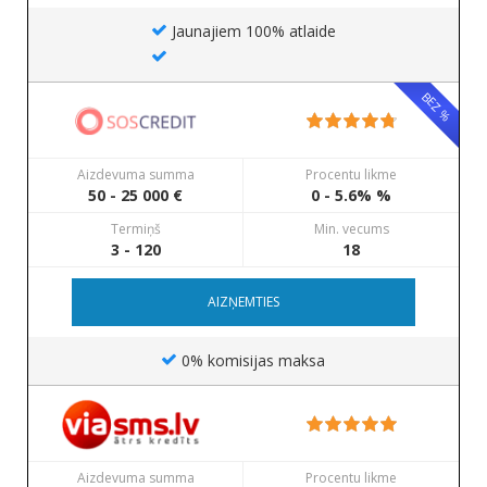
Jaunajiem 100% atlaide
BEZ %
Aizdevuma summa
Procentu likme
50 - 25 000 €
0 - 5.6% %
Termiņš
Min. vecums
3 - 120
18
AIZŅEMTIES
0% komisijas maksa
Aizdevuma summa
Procentu likme