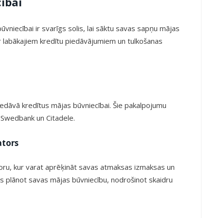
ībai
ūvniecībai ir svarīgs solis, lai sāktu savas sapņu mājas
ar labākajiem kredītu piedāvājumiem un tulkošanas
piedāvā kredītus mājas būvniecībai. Šie pakalpojumu
 Swedbank un Citadele.
ators
oru, kur varat aprēķināt savas atmaksas izmaksas un
plānot savas mājas būvniecību, nodrošinot skaidru