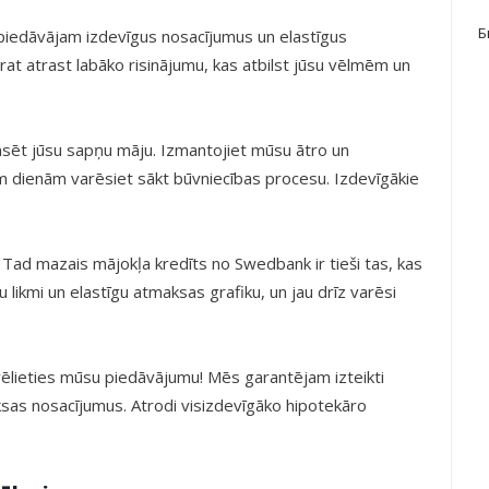
Б
piedāvājam izdevīgus nosacījumus un elastīgus
t atrast labāko risinājumu, kas atbilst jūsu vēlmēm un
nansēt jūsu sapņu māju. Izmantojiet mūsu ātro un
m dienām varēsiet sākt būvniecības procesu. Izdevīgākie
 Tad mazais mājokļa kredīts no Swedbank ir tieši tas, kas
 likmi un elastīgu atmaksas grafiku, un jau drīz varēsi
ēlieties mūsu piedāvājumu! Mēs garantējam izteikti
sas nosacījumus. Atrodi visizdevīgāko hipotekāro