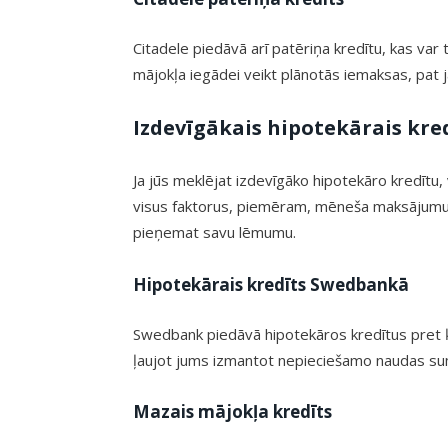
Citadele piedāvā arī patēriņa kredītu, kas var
mājokļa iegādei veikt plānotās iemaksas, pat
Izdevīgākais hipotekārais kre
Ja jūs meklējat izdevīgāko hipotekāro kredītu,
visus faktorus, piemēram, mēneša maksājumu a
pieņemat savu lēmumu.
Hipotekārais kredīts Swedbankā
Swedbank piedāvā hipotekāros kredītus pret ķīl
ļaujot jums izmantot nepieciešamo naudas su
Mazais mājokļa kredīts