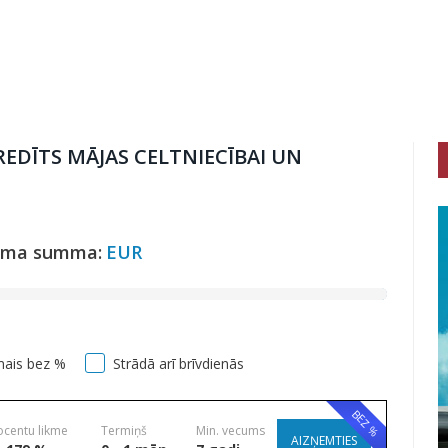
REDĪTS MĀJAS CELTNIECĪBAI UN
uma summa:
EUR
mais bez %
Strādā arī brīvdienās
BEZ %
ocentu likme
Termiņš
Min. vecums
AIZŅEMTIES