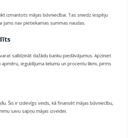
 tikt izmantots mājas būvniecībai. Tas sniedz iespēju
 ja jums nav pietiekamas summas naudas.
dīts
 varat salīdzināt dažādu banku piedāvājumus. Apziniet
pmēru, ieguldījuma lielumu un procentu likmi, pirms
u. Šis ir izdevīgs veids, kā finansēt mājas būvniecību,
mmu savu sapņu mājas izveidei.