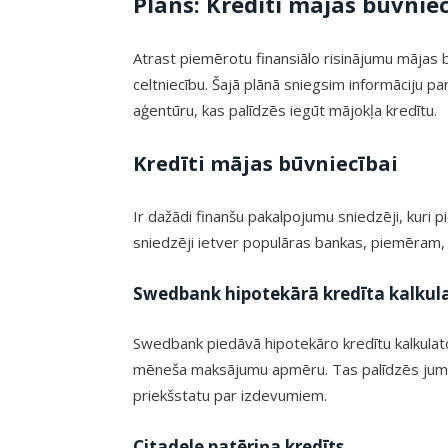
Plāns: Kredīti mājas būvniec
Atrast piemērotu finansiālo risinājumu mājas b
celtniecību. Šajā plānā sniegsim informāciju p
aģentūru, kas palīdzēs iegūt mājokļa kredītu.
Kredīti mājas būvniecībai
Ir dažādi finanšu pakalpojumu sniedzēji, kuri 
sniedzēji ietver populāras bankas, piemēram,
Swedbank hipotekārā kredīta kalkul
Swedbank piedāvā hipotekāro kredītu kalkulat
mēneša maksājumu apmēru. Tas palīdzēs jums 
priekšstatu par izdevumiem.
Citadele patēriņa kredīts