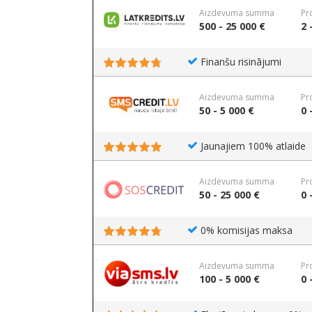
Aizdevuma summa
Pr
500 - 25 000 €
2 
Finanšu risinājumi
Aizdevuma summa
Pr
50 - 5 000 €
0 
Jaunajiem 100% atlaide
Aizdevuma summa
Pr
50 - 25 000 €
0 
0% komisijas maksa
Aizdevuma summa
Pr
100 - 5 000 €
0 