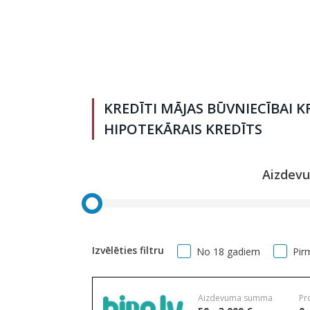
KREDĪTI MĀJAS BŪVNIECĪBAI K
HIPOTEKĀRAIS KREDĪTS
Aizdev
Izvēlēties filtru
No 18 gadiem
Pir
Aizdevuma summa
Pr