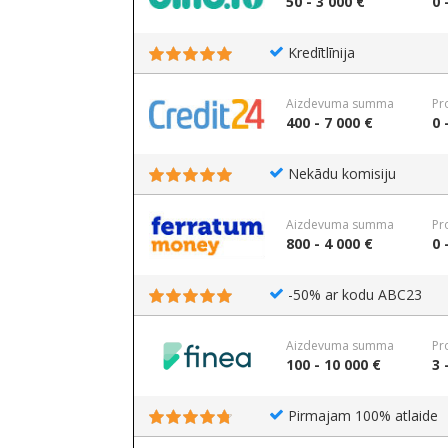
50 - 3 000 €
0 
Kredītlīnija
Aizdevuma summa
Pr
400 - 7 000 €
0 
Nekādu komisiju
Aizdevuma summa
Pr
800 - 4 000 €
0 
-50% ar kodu ABC23
Aizdevuma summa
Pr
100 - 10 000 €
3 
Pirmajam 100% atlaide