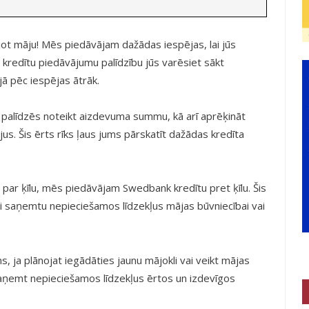
jot māju! Mēs piedāvājam dažādas iespējas, lai jūs
 kredītu piedāvājumu palīdzību jūs varēsiet sākt
ā pēc iespējas ātrāk.
 palīdzēs noteikt aizdevuma summu, kā arī aprēķināt
s. Šis ērts rīks ļaus jums pārskatīt dažādas kredīta
 par ķīlu, mēs piedāvājam Swedbank kredītu pret ķīlu. Šis
ai saņemtu nepieciešamos līdzekļus mājas būvniecībai vai
ms, ja plānojat iegādāties jaunu mājokli vai veikt mājas
aņemt nepieciešamos līdzekļus ērtos un izdevīgos