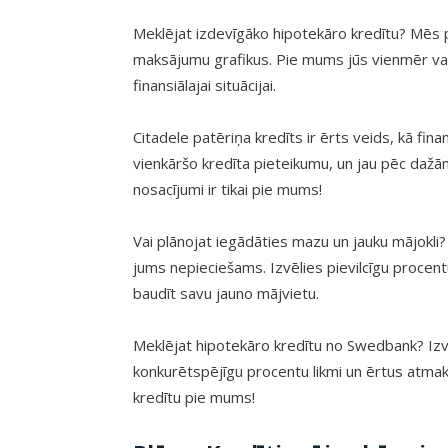
Meklējat izdevīgāko hipotekāro kredītu? Mēs 
maksājumu grafikus. Pie mums jūs vienmēr vara
finansiālajai situācijai.
Citadele patēriņa kredīts ir ērts veids, kā fi
vienkāršo kredīta pieteikumu, un jau pēc dažā
nosacījumi ir tikai pie mums!
Vai plānojat iegādāties mazu un jauku mājokli?
jums nepieciešams. Izvēlies pievilcīgu procentu
baudīt savu jauno mājvietu.
Meklējat hipotekāro kredītu no Swedbank? Izv
konkurētspējīgu procentu likmi un ērtus atmak
kredītu pie mums!