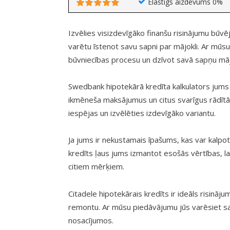
Elastīgs aizdevums 0%
Izvēlies visizdevīgāko finanšu risinājumu būvē
varētu īstenot savu sapni par mājokli. Ar mūsu
būvniecības procesu un dzīvot savā sapņu māj
Swedbank hipotekārā kredīta kalkulators jums
ikmēneša maksājumus un citus svarīgus rādītāju
iespējas un izvēlēties izdevīgāko variantu.
Ja jums ir nekustamais īpašums, kas var kalpot
kredīts ļaus jums izmantot esošās vērtības, l
citiem mērķiem.
Citadele hipotekārais kredīts ir ideāls risināju
remontu. Ar mūsu piedāvājumu jūs varēsiet s
nosacījumos.