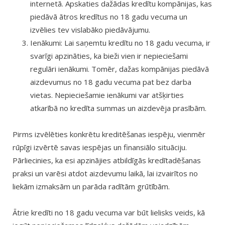
internetā. Apskaties dažādas kredītu kompānijas, kas
piedāvā ātros kredītus no 18 gadu vecuma un
izvēlies tev vislabāko piedāvājumu.
Ienākumi: Lai saņemtu kredītu no 18 gadu vecuma, ir
svarīgi apzināties, ka bieži vien ir nepieciešami
regulāri ienākumi. Tomēr, dažas kompānijas piedāvā
aizdevumus no 18 gadu vecuma pat bez darba
vietas. Nepieciešamie ienākumi var atšķirties
atkarībā no kredīta summas un aizdevēja prasībām.
Pirms izvēlēties konkrētu kreditēšanas iespēju, vienmēr
rūpīgi izvērtē savas iespējas un finansiālo situāciju.
Pārliecinies, ka esi apzinājies atbildīgās kredītadēšanas
praksi un varēsi atdot aizdevumu laikā, lai izvairītos no
liekām izmaksām un parāda radītām grūtībām.
Ātrie kredīti no 18 gadu vecuma var būt lielisks veids, kā