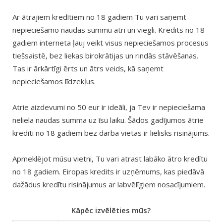
Ar ātrajiem kredītiem no 18 gadiem Tu vari saņemt
nepieciešamo naudas summu ātri un viegli. Kredīts no 18
gadiem interneta ļauj veikt visus nepieciešamos procesus
tiešsaistē, bez liekas birokrātijas un rindās stāvēšanas.
Tas ir ārkārtīgi ērts un ātrs veids, kā saņemt
nepieciešamos līdzekļus.
Atrie aizdevumi no 50 eur ir ideāli, ja Tev ir nepieciešama
neliela naudas summa uz īsu laiku. Šādos gadījumos ātrie
kredīti no 18 gadiem bez darba vietas ir lielisks risinājums.
Apmeklējot mūsu vietni, Tu vari atrast labāko ātro kredītu
no 18 gadiem. Eiropas kredits ir uzņēmums, kas piedāvā
dažādus kredītu risinājumus ar labvēlīgiem nosacījumiem.
Kāpēc izvēlēties mūs?