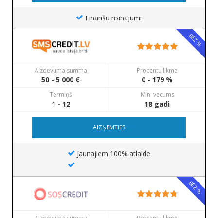
Finanšu risinājumi
BEZ %
Aizdevuma summa
Procentu likme
50 - 5 000 €
0 - 179 %
Termiņš
Min. vecums
1 - 12
18 gadi
AIZŅEMTIES
Jaunajiem 100% atlaide
BEZ %
Aizdevuma summa
Procentu likme