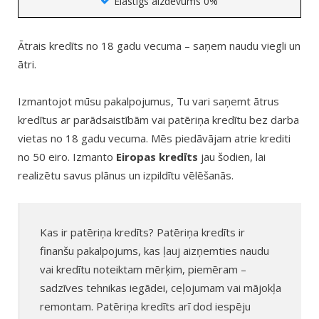
Elastīgs aizdevums 0%
Ātrais kredīts no 18 gadu vecuma – saņem naudu viegli un
ātri.
Izmantojot mūsu pakalpojumus, Tu vari saņemt ātrus
kredītus ar parādsaistībām vai patēriņa kredītu bez darba
vietas no 18 gadu vecuma. Mēs piedāvājam atrie krediti
no 50 eiro. Izmanto
Eiropas kredīts
jau šodien, lai
realizētu savus plānus un izpildītu vēlēšanās.
Kas ir patēriņa kredīts? Patēriņa kredīts ir
finanšu pakalpojums, kas ļauj aizņemties naudu
vai kredītu noteiktam mērķim, piemēram –
sadzīves tehnikas iegādei, ceļojumam vai mājokļa
remontam. Patēriņa kredīts arī dod iespēju