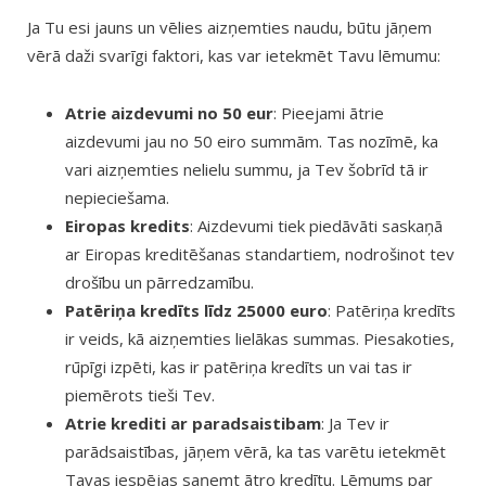
Ja Tu esi jauns un vēlies aizņemties naudu, būtu jāņem
vērā daži svarīgi faktori, kas var ietekmēt Tavu lēmumu:
Atrie aizdevumi no 50 eur
: Pieejami ātrie
aizdevumi jau no 50 eiro summām. Tas nozīmē, ka
vari aizņemties nelielu summu, ja Tev šobrīd tā ir
nepieciešama.
Eiropas kredits
: Aizdevumi tiek piedāvāti saskaņā
ar Eiropas kreditēšanas standartiem, nodrošinot tev
drošību un pārredzamību.
Patēriņa kredīts līdz 25000 euro
: Patēriņa kredīts
ir veids, kā aizņemties lielākas summas. Piesakoties,
rūpīgi izpēti, kas ir patēriņa kredīts un vai tas ir
piemērots tieši Tev.
Atrie krediti ar paradsaistibam
: Ja Tev ir
parādsaistības, jāņem vērā, ka tas varētu ietekmēt
Tavas iespējas saņemt ātro kredītu. Lēmums par