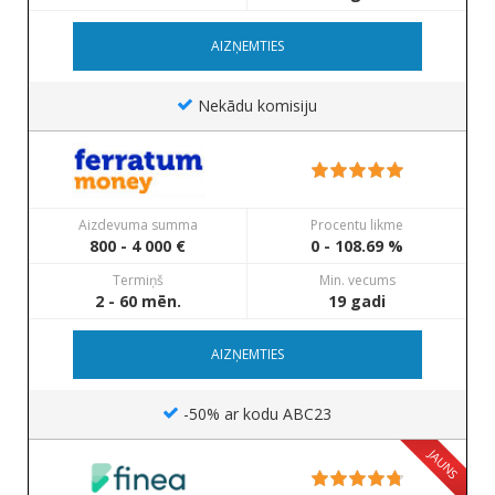
AIZŅEMTIES
Nekādu komisiju
Aizdevuma summa
Procentu likme
800 - 4 000 €
0 - 108.69 %
Termiņš
Min. vecums
2 - 60 mēn.
19 gadi
AIZŅEMTIES
-50% ar kodu ABC23
JAUNS