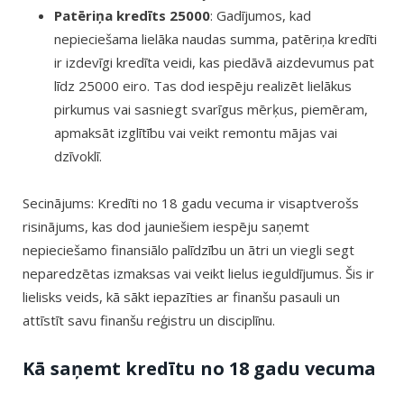
Patēriņa kredīts 25000
: Gadījumos, kad
nepieciešama lielāka naudas summa, patēriņa kredīti
ir izdevīgi kredīta veidi, kas piedāvā aizdevumus pat
līdz 25000 eiro. Tas dod iespēju realizēt lielākus
pirkumus vai sasniegt svarīgus mērķus, piemēram,
apmaksāt izglītību vai veikt remontu mājas vai
dzīvoklī.
Secinājums: Kredīti no 18 gadu vecuma ir visaptverošs
risinājums, kas dod jauniešiem iespēju saņemt
nepieciešamo finansiālo palīdzību un ātri un viegli segt
neparedzētas izmaksas vai veikt lielus ieguldījumus. Šis ir
lielisks veids, kā sākt iepazīties ar finanšu pasauli un
attīstīt savu finanšu reģistru un disciplīnu.
Kā saņemt kredītu no 18 gadu vecuma