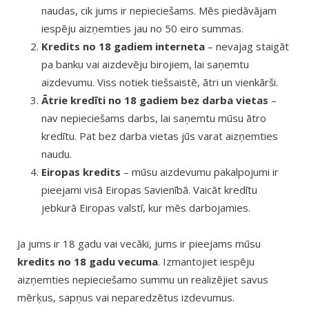
naudas, cik jums ir nepieciešams. Mēs piedāvājam
iespēju aizņemties jau no 50 eiro summas.
Kredits no 18 gadiem interneta
– nevajag staigāt
pa banku vai aizdevēju birojiem, lai saņemtu
aizdevumu. Viss notiek tiešsaistē, ātri un vienkārši.
Ātrie kredīti no 18 gadiem bez darba vietas
–
nav nepieciešams darbs, lai saņemtu mūsu ātro
kredītu. Pat bez darba vietas jūs varat aizņemties
naudu.
Eiropas kredits
– mūsu aizdevumu pakalpojumi ir
pieejami visā Eiropas Savienībā. Vaicāt kredītu
jebkurā Eiropas valstī, kur mēs darbojamies.
Ja jums ir 18 gadu vai vecāki, jums ir pieejams mūsu
kredits no 18 gadu vecuma
. Izmantojiet iespēju
aizņemties nepieciešamo summu un realizējiet savus
mērķus, sapņus vai neparedzētus izdevumus.