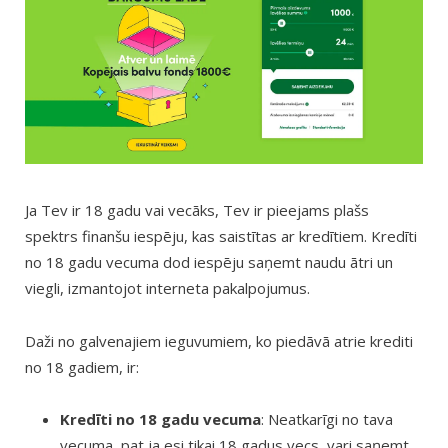
Ja Tev ir 18 gadu vai vecāks, Tev ir pieejams plašs
spektrs finanšu iespēju, kas saistītas ar kredītiem. Kredīti
no 18 gadu vecuma dod iespēju saņemt naudu ātri un
viegli, izmantojot interneta pakalpojumus.
Daži no galvenajiem ieguvumiem, ko piedāvā atrie krediti
no 18 gadiem, ir:
Kredīti no 18 gadu vecuma
: Neatkarīgi no tava
vecuma, pat ja esi tikai 18 gadus vecs, vari saņemt