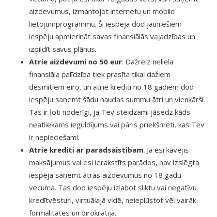
aizdevumus, izmantojot internetu un mobilo
lietojumprogrammu. Šī iespēja dod jauniešiem
iespēju apmierināt savas finansiālās vajadzības un
izpildīt savus plānus.
Atrie aizdevumi no 50 eur
: Dažreiz neliela
finansiāla palīdzība tiek prasīta tikai dažiem
desmitiem eiro, un atrie krediti no 18 gadiem dod
iespēju saņemt šādu naudas summu ātri un vienkārši.
Tas ir ļoti noderīgi, ja Tev steidzami jāsedz kāds
neatliekams ieguldījums vai pāris priekšmeti, kas Tev
ir nepieciešami.
Atrie krediti ar paradsaistibam
: Ja esi kavējis
maksājumus vai esi ierakstīts parādos, nav izslēgta
iespēja saņemt ātrās aizdevumus no 18 gadu
vecuma. Tas dod iespēju izlabot sliktu vai negatīvu
kredītvēsturi, virtuālajā vidē, neieplūstot vēl vairāk
formalitātēs un birokrātijā.