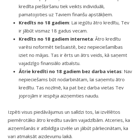
kredīta piešķiršanu tiek veikts individuāli,
pamatojoties uz Taviem finanšu apstākļiem.
Kredīts no 18 gadiem
: Lai iegūtu ātro kredītu, Tev
ir jābūt vismaz 18 gadus vecam.
Kredīts no 18 gadiem interneta
: Ātro kredītu
varēsi noformēt tiešsaistē, bez nepieciešamības
iziet no mājas. Tas ir ērts un ātrs veids, kā saņemt
vajadzīgo finansiālo atbalstu.
Ātrie kredīti no 18 gadiem bez darba vietas
: Nav
nepieciešams būt nodarbinātam, lai saņemtu ātro
kredītu. Tas nozīmē, ka pat bez darba vietas Tev
joprojām ir iespēja aizņemties naudu.
Izpēti visus piedāvājumus un salīdzi tos, lai izvēlētos
piemērotāko ātro kredītu savām vajadzībām. Atceries, ka
aizņemšanās ir atbildīga izvēle un jābūt pārliecinātam, ka
vari atmaksāt aizdevumu laikā.