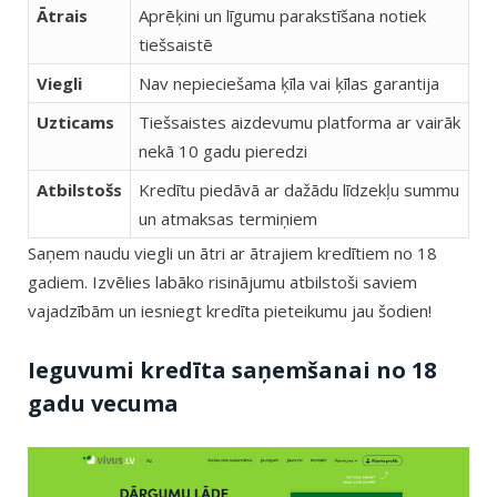
Ātrais
Aprēķini un līgumu parakstīšana notiek
tiešsaistē
Viegli
Nav nepieciešama ķīla vai ķīlas garantija
Uzticams
Tiešsaistes aizdevumu platforma ar vairāk
nekā 10 gadu pieredzi
Atbilstošs
Kredītu piedāvā ar dažādu līdzekļu summu
un atmaksas termiņiem
Saņem naudu viegli un ātri ar ātrajiem kredītiem no 18
gadiem. Izvēlies labāko risinājumu atbilstoši saviem
vajadzībām un iesniegt kredīta pieteikumu jau šodien!
Ieguvumi kredīta saņemšanai no 18
gadu vecuma