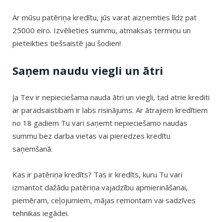
Ar mūsu patēriņa kredītu, jūs varat aizņemties līdz pat
25000 eiro. Izvēlieties summu, atmaksas termiņu un
pieteikties tiešsaistē jau šodien!
Saņem naudu viegli un ātri
Ja Tev ir nepieciešama nauda ātri un viegli, tad atrie krediti
ar paradsaistibam ir labs risinājums. Ar ātrajiem kredītiem
no 18 gadiem Tu vari saņemt nepieciešamo naudas
summu bez darba vietas vai pieredzes kredītu
saņemšanā.
Kas ir patēriņa kredīts? Tas ir kredīts, kuru Tu vari
izmantot dažādu patēriņa vajadzību apmierināšanai,
piemēram, ceļojumiem, mājas remontam vai sadzīves
tehnikas iegādei.