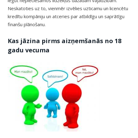
iegūt nepieciešamos līdzekļus dažādām vajadzībām.
Neskatoties uz to, vienmēr izvēlies uzticamu un licencētu
kredītu kompāniju un atceries par atbildīgu un saprātīgu
finanšu plānošanu.
Kas jāzina pirms aizņemšanās no 18
gadu vecuma