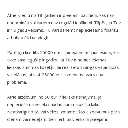
Ātrie kredīti no 18 gadiem ir pieejami pat tiem, kas nav
nodarbināti vai kuriem nav regulāri ienākumi. Tāpēc, ja Tev
ir 18 gadu vecums, Tu vari saņemt nepieciešamo finanšu
atbalstu ātri un viegli.
Patēriņa kredīts 25000 eur ir pieejams arī jauniešiem, kuri
tikko sasnieguši pilngadību. Ja Tev ir nepieciešamas
lielākas summas līdzekļu, lai realizētu svarīgas vajadzības
vai plānus, atrast 25000 eur aizdevumu vairs nav
problēma.
Atrie aizdevumi no 50 eur ir lielisks risinājums, ja
nepieciešama neliela naudas summa uz īsu laiku.
Neatkarīgi no tā, vai vēlies izmantot šos aizdevumus pāris
dienām vai nedēļām, tie ir ērti un vienkārši pieejami.