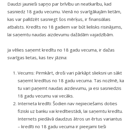
Daudzi jaunieši sapņo par brīvību un neatkarību, kad
sasniedz 18 gadu vecumu. Vienā no svarīgākajām lietām,
kas var palīdzēt sasniegt šos mērķus, ir finansiālais
atbalsts. Kredīts no 18 gadiem var būt lielisks risinājums,
lai saņemtu naudas aizdevumu dažādām vajadzībām.
Ja vēlies saņemt kredītu no 18 gadu vecuma, ir dažas
svarīgas lietas, kas tev jāzina:
Vecums: Pirmkārt, droši vari pārkāpt slieksni un sākt
saņemt kredītus no 18 gadu vecuma. Tas nozīmē, ka
tu vari paņemt naudas aizdevumu, ja esi sasniedzis
18 gadu vecumu vai vecāks.
Interneta kredīti: Šodien nav nepieciešams doties
fiziski uz banku vai kredītiestādi, lai saņemtu kredītu.
Internets piedāvā daudzus ātros un ērtus variantus
– kredīti no 18 gadu vecuma ir pieejami tieši