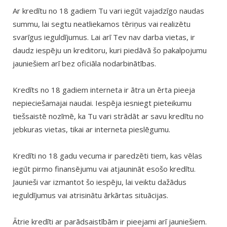
Ar kredītu no 18 gadiem Tu vari iegūt vajadzīgo naudas
summu, lai segtu neatliekamos tēriņus vai realizētu
svarīgus ieguldījumus. Lai arī Tev nav darba vietas, ir
daudz iespēju un kreditoru, kuri piedāvā šo pakalpojumu
jauniešiem arī bez oficiāla nodarbinātības.
Kredīts no 18 gadiem interneta ir ātra un ērta pieeja
nepieciešamajai naudai. Iespēja iesniegt pieteikumu
tiešsaistē nozīmē, ka Tu vari strādāt ar savu kredītu no
jebkuras vietas, tikai ar interneta pieslēgumu.
Kredīti no 18 gadu vecuma ir paredzēti tiem, kas vēlas
iegūt pirmo finansējumu vai atjaunināt esošo kredītu.
Jaunieši var izmantot šo iespēju, lai veiktu dažādus
ieguldījumus vai atrisinātu ārkārtas situācijas.
Ātrie kredīti ar parādsaistībām ir pieejami arī jauniešiem.