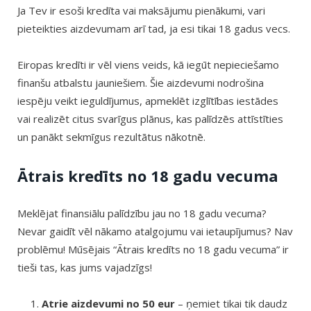
Ja Tev ir esoši kredīta vai maksājumu pienākumi, vari
pieteikties aizdevumam arī tad, ja esi tikai 18 gadus vecs.
Eiropas kredīti ir vēl viens veids, kā iegūt nepieciešamo
finanšu atbalstu jauniešiem. Šie aizdevumi nodrošina
iespēju veikt ieguldījumus, apmeklēt izglītības iestādes
vai realizēt citus svarīgus plānus, kas palīdzēs attīstīties
un panākt sekmīgus rezultātus nākotnē.
Ātrais kredīts no 18 gadu vecuma
Meklējat finansiālu palīdzību jau no 18 gadu vecuma?
Nevar gaidīt vēl nākamo atalgojumu vai ietaupījumus? Nav
problēmu! Mūsējais “Ātrais kredīts no 18 gadu vecuma” ir
tieši tas, kas jums vajadzīgs!
Atrie aizdevumi no 50 eur
– ņemiet tikai tik daudz