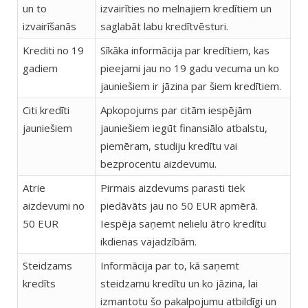
un to
izvairīties no melnajiem kredītiem un
izvairīšanās
saglabāt labu kredītvēsturi.
Krediti no 19
Sīkāka informācija par kredītiem, kas
gadiem
pieejami jau no 19 gadu vecuma un ko
jauniešiem ir jāzina par šiem kredītiem.
Citi kredīti
Apkopojums par citām iespējām
jauniešiem
jauniešiem iegūt finansiālo atbalstu,
piemēram, studiju kredītu vai
bezprocentu aizdevumu.
Atrie
Pirmais aizdevums parasti tiek
aizdevumi no
piedāvāts jau no 50 EUR apmērā.
50 EUR
Iespēja saņemt nelielu ātro kredītu
ikdienas vajadzībām.
Steidzams
Informācija par to, kā saņemt
kredīts
steidzamu kredītu un ko jāzina, lai
izmantotu šo pakalpojumu atbildīgi un