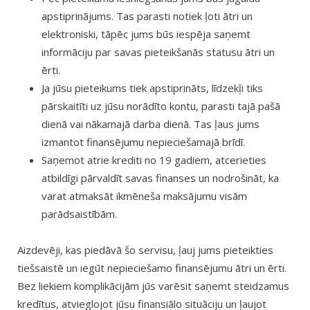
apstiprinājums. Tas parasti notiek ļoti ātri un
elektroniski, tāpēc jums būs iespēja saņemt
informāciju par savas pieteikšanās statusu ātri un
ērti.
Ja jūsu pieteikums tiek apstiprināts, līdzekļi tiks
pārskaitīti uz jūsu norādīto kontu, parasti tajā pašā
dienā vai nākamajā darba dienā. Tas ļaus jums
izmantot finansējumu nepieciešamajā brīdī.
Saņemot atrie krediti no 19 gadiem, atcerieties
atbildīgi pārvaldīt savas finanses un nodrošināt, ka
varat atmaksāt ikmēneša maksājumu visām
parādsaistībām.
Aizdevēji, kas piedāvā šo servisu, ļauj jums pieteikties
tiešsaistē un iegūt nepieciešamo finansējumu ātri un ērti.
Bez liekiem komplikācijām jūs varēsit saņemt steidzamus
kredītus, atvieglojot jūsu finansiālo situāciju un ļaujot