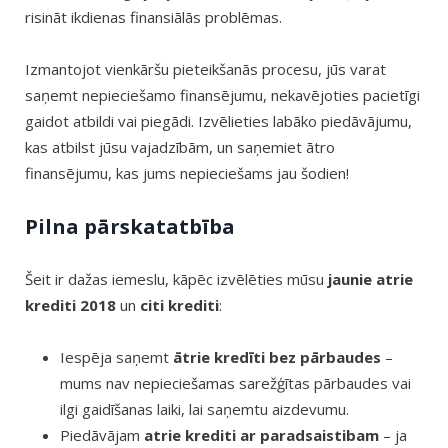
risināt ikdienas finansiālās problēmas.
Izmantojot vienkāršu pieteikšanās procesu, jūs varat
saņemt nepieciešamo finansējumu, nekavējoties pacietīgi
gaidot atbildi vai piegādi. Izvēlieties labāko piedāvājumu,
kas atbilst jūsu vajadzībām, un saņemiet ātro
finansējumu, kas jums nepieciešams jau šodien!
Pilna pārskatatbība
Šeit ir dažas iemeslu, kāpēc izvēlēties mūsu
jaunie atrie
krediti 2018
un
citi krediti
:
Iespēja saņemt
ātrie kredīti bez pārbaudes
–
mums nav nepieciešamas sarežģītas pārbaudes vai
ilgi gaidīšanas laiki, lai saņemtu aizdevumu.
Piedāvājam
atrie krediti ar paradsaistibam
– ja