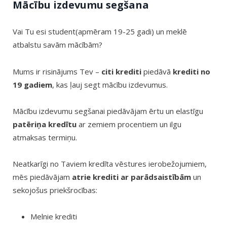
Mācību izdevumu segšana
Vai Tu esi student(apmēram 19-25 gadi) un meklē
atbalstu savām mācībām?
Mums ir risinājums Tev –
citi krediti
piedāvā
krediti no
19 gadiem
, kas ļauj segt mācību izdevumus.
Mācību izdevumu segšanai piedāvājam ērtu un elastīgu
patēriņa kredītu
ar zemiem procentiem un ilgu
atmaksas termiņu.
Neatkarīgi no Taviem kredīta vēstures ierobežojumiem,
mēs piedāvājam
atrie krediti ar parādsaistībām
un
sekojošus priekšrocības:
Melnie krediti