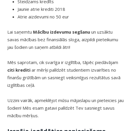
Steidzams kredīts
Jaunie atrie krediti 2018
Atrie aizdevumi no 50 eur
Lai saņemtu
Mācību izdevumu segšanu
un uzsāktu
savas mācības bez finansiālās sloga, aizpildi pieteikumu
jau šodien un saņem atbildi ātri!
Mēs saprotam, cik svarīga ir izglītība, tāpēc piedāvājam
citi krediti
ar mērķi palīdzēt studentiem izvairīties no
finanšu grūtībām un sasniegt veiksmīgus rezultātus savā
izglītības ceļā.
Uzzini vairāk, apmeklējot mūsu mājaslapu un pieteicies jau
šodien! Mēs esam gatavi palīdzēt Tev sasniegt savus
mācību mērķus.