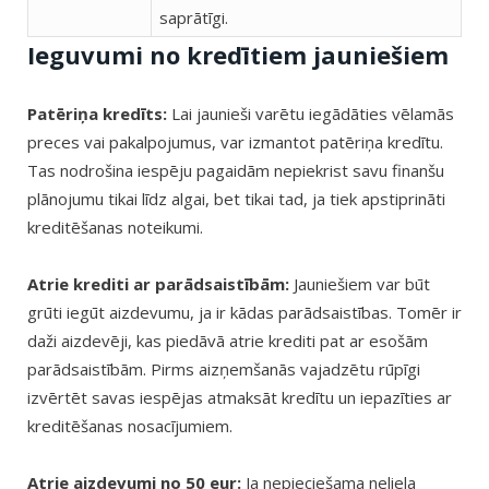
saprātīgi.
Ieguvumi no kredītiem jauniešiem
Patēriņa kredīts:
Lai jaunieši varētu iegādāties vēlamās
preces vai pakalpojumus, var izmantot patēriņa kredītu.
Tas nodrošina iespēju pagaidām nepiekrist savu finanšu
plānojumu tikai līdz algai, bet tikai tad, ja tiek apstiprināti
kreditēšanas noteikumi.
Atrie krediti ar parādsaistībām:
Jauniešiem var būt
grūti iegūt aizdevumu, ja ir kādas parādsaistības. Tomēr ir
daži aizdevēji, kas piedāvā atrie krediti pat ar esošām
parādsaistībām. Pirms aizņemšanās vajadzētu rūpīgi
izvērtēt savas iespējas atmaksāt kredītu un iepazīties ar
kreditēšanas nosacījumiem.
Atrie aizdevumi no 50 eur:
Ja nepieciešama neliela