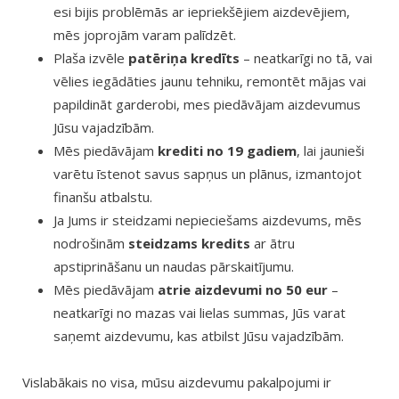
esi bijis problēmās ar iepriekšējiem aizdevējiem,
mēs joprojām varam palīdzēt.
Plaša izvēle
patēriņa kredīts
– neatkarīgi no tā, vai
vēlies iegādāties jaunu tehniku, remontēt mājas vai
papildināt garderobi, mes piedāvājam aizdevumus
Jūsu vajadzībām.
Mēs piedāvājam
krediti no 19 gadiem
, lai jaunieši
varētu īstenot savus sapņus un plānus, izmantojot
finanšu atbalstu.
Ja Jums ir steidzami nepieciešams aizdevums, mēs
nodrošinām
steidzams kredits
ar ātru
apstiprināšanu un naudas pārskaitījumu.
Mēs piedāvājam
atrie aizdevumi no 50 eur
–
neatkarīgi no mazas vai lielas summas, Jūs varat
saņemt aizdevumu, kas atbilst Jūsu vajadzībām.
Vislabākais no visa, mūsu aizdevumu pakalpojumi ir