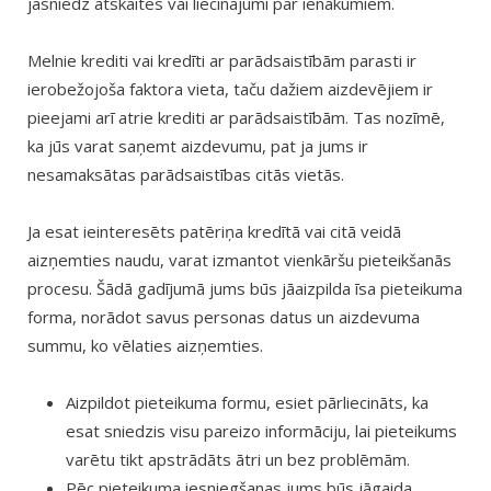
jāsniedz atskaites vai liecinājumi par ienākumiem.
Melnie krediti vai kredīti ar parādsaistībām parasti ir
ierobežojoša faktora vieta, taču dažiem aizdevējiem ir
pieejami arī atrie krediti ar parādsaistībām. Tas nozīmē,
ka jūs varat saņemt aizdevumu, pat ja jums ir
nesamaksātas parādsaistības citās vietās.
Ja esat ieinteresēts patēriņa kredītā vai citā veidā
aizņemties naudu, varat izmantot vienkāršu pieteikšanās
procesu. Šādā gadījumā jums būs jāaizpilda īsa pieteikuma
forma, norādot savus personas datus un aizdevuma
summu, ko vēlaties aizņemties.
Aizpildot pieteikuma formu, esiet pārliecināts, ka
esat sniedzis visu pareizo informāciju, lai pieteikums
varētu tikt apstrādāts ātri un bez problēmām.
Pēc pieteikuma iesniegšanas jums būs jāgaida