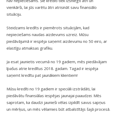
nav nepieciešams. Šie kredīti tiek izsniegti ātri un
vienkārši, lai jūs varētu ātri atrisināt savu finansiālo
situāciju.
Steidzams kredīts ir piemērots situācijām, kad
nepieciešams naudas aizdevums uzreiz. Mūsu
piedāvājumā ir iespēja saņemt aizdevumu no 50 eiro, ar
elastīgu atmaksas grafiku.
Ja esat jaunietis vecumā no 19 gadiem, mēs piedāvājam
īpašus atrie kredītus 2018. gadam. Tagad ir iespēja
saņemt kredītu pat jaunākiem klientiem!
Mūsu kredīti no 19 gadiem ir speciāli izstrādāti, lai
piedāvātu finansiālas iespējas jaunajai paaudzei. Mēs
saprotam, ka daudzi jaunieši vēlas izpildīt savus sapņus
un mērķus, un mēs vēlamies būt atbalstītājs šajā procesā.