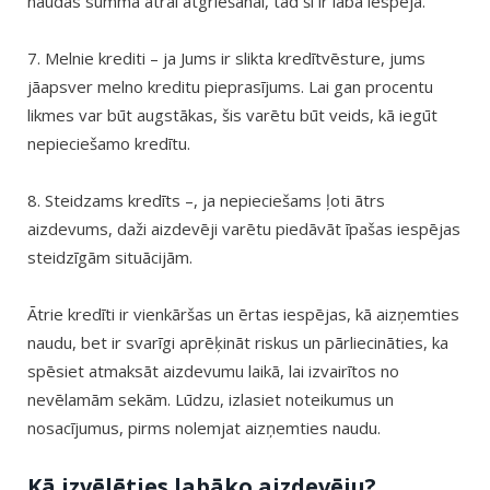
naudas summa ātrai atgriešanai, tad šī ir laba iespēja.
7. Melnie krediti – ja Jums ir slikta kredītvēsture, jums
jāapsver melno kreditu pieprasījums. Lai gan procentu
likmes var būt augstākas, šis varētu būt veids, kā iegūt
nepieciešamo kredītu.
8. Steidzams kredīts –, ja nepieciešams ļoti ātrs
aizdevums, daži aizdevēji varētu piedāvāt īpašas iespējas
steidzīgām situācijām.
Ātrie kredīti ir vienkāršas un ērtas iespējas, kā aizņemties
naudu, bet ir svarīgi aprēķināt riskus un pārliecināties, ka
spēsiet atmaksāt aizdevumu laikā, lai izvairītos no
nevēlamām sekām. Lūdzu, izlasiet noteikumus un
nosacījumus, pirms nolemjat aizņemties naudu.
Kā izvēlēties labāko aizdevēju?