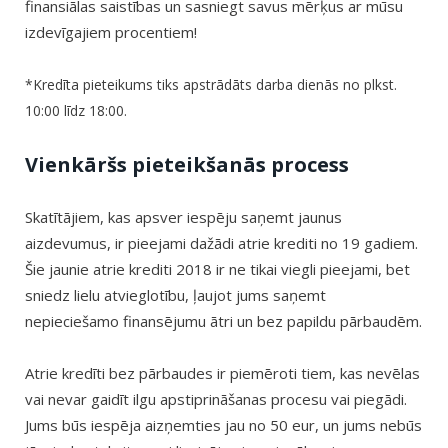
finansiālas saistības un sasniegt savus mērķus ar mūsu
izdevīgajiem procentiem!
*Kredīta pieteikums tiks apstrādāts darba dienās no plkst.
10:00 līdz 18:00.
Vienkāršs pieteikšanās process
Skatītājiem, kas apsver iespēju saņemt jaunus
aizdevumus, ir pieejami dažādi atrie krediti no 19 gadiem.
Šie jaunie atrie krediti 2018 ir ne tikai viegli pieejami, bet
sniedz lielu atvieglotību, ļaujot jums saņemt
nepieciešamo finansējumu ātri un bez papildu pārbaudēm.
Atrie kredīti bez pārbaudes ir piemēroti tiem, kas nevēlas
vai nevar gaidīt ilgu apstiprināšanas procesu vai piegādi.
Jums būs iespēja aizņemties jau no 50 eur, un jums nebūs