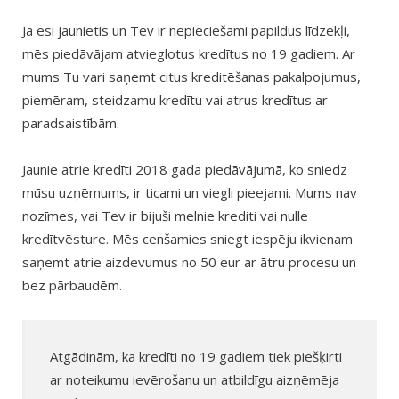
Ja esi jaunietis un Tev ir nepieciešami papildus līdzekļi,
mēs piedāvājam atvieglotus kredītus no 19 gadiem. Ar
mums Tu vari saņemt citus kreditēšanas pakalpojumus,
piemēram, steidzamu kredītu vai atrus kredītus ar
paradsaistībām.
Jaunie atrie kredīti 2018 gada piedāvājumā, ko sniedz
mūsu uzņēmums, ir ticami un viegli pieejami. Mums nav
nozīmes, vai Tev ir bijuši melnie krediti vai nulle
kredītvēsture. Mēs cenšamies sniegt iespēju ikvienam
saņemt atrie aizdevumus no 50 eur ar ātru procesu un
bez pārbaudēm.
Atgādinām, ka kredīti no 19 gadiem tiek piešķirti
ar noteikumu ievērošanu un atbildīgu aizņēmēja