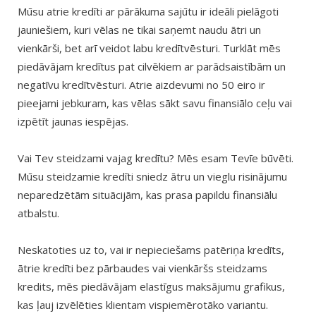
Mūsu atrie kredīti ar pārākuma sajūtu ir ideāli pielāgoti
jauniešiem, kuri vēlas ne tikai saņemt naudu ātri un
vienkārši, bet arī veidot labu kredītvēsturi. Turklāt mēs
piedāvājam kredītus pat cilvēkiem ar parādsaistībām un
negatīvu kredītvēsturi. Atrie aizdevumi no 50 eiro ir
pieejami jebkuram, kas vēlas sākt savu finansiālo ceļu vai
izpētīt jaunas iespējas.
Vai Tev steidzami vajag kredītu? Mēs esam Tevīe būvēti.
Mūsu steidzamie kredīti sniedz ātru un vieglu risinājumu
neparedzētām situācijām, kas prasa papildu finansiālu
atbalstu.
Neskatoties uz to, vai ir nepieciešams patēriņa kredīts,
ātrie kredīti bez pārbaudes vai vienkāršs steidzams
kredits, mēs piedāvājam elastīgus maksājumu grafikus,
kas ļauj izvēlēties klientam vispiemērotāko variantu.