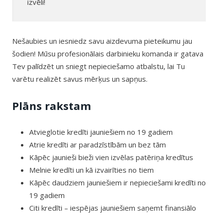
izvēli!
Nešaubies un iesniedz savu aizdevuma pieteikumu jau
šodien! Mūsu profesionālais darbinieku komanda ir gatava
Tev palīdzēt un sniegt nepieciešamo atbalstu, lai Tu
varētu realizēt savus mērķus un sapņus.
Plāns rakstam
Atvieglotie kredīti jauniešiem no 19 gadiem
Atrie kredīti ar paradzīstībām un bez tām
Kāpēc jaunieši bieži vien izvēlas patēriņa kredītus
Melnie kredīti un kā izvairīties no tiem
Kāpēc daudziem jauniešiem ir nepieciešami kredīti no
19 gadiem
Citi kredīti – iespējas jauniešiem saņemt finansiālo