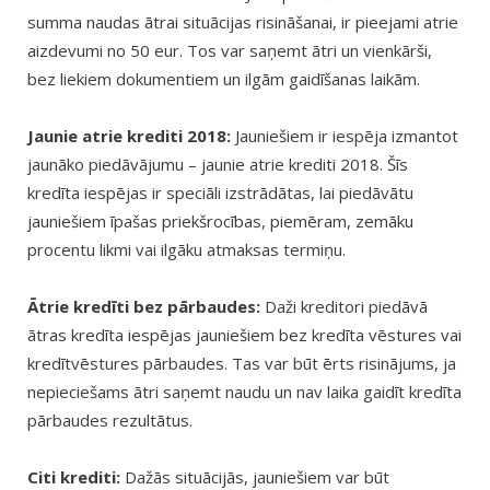
summa naudas ātrai situācijas risināšanai, ir pieejami atrie
aizdevumi no 50 eur. Tos var saņemt ātri un vienkārši,
bez liekiem dokumentiem un ilgām gaidīšanas laikām.
Jaunie atrie krediti 2018:
Jauniešiem ir iespēja izmantot
jaunāko piedāvājumu – jaunie atrie krediti 2018. Šīs
kredīta iespējas ir speciāli izstrādātas, lai piedāvātu
jauniešiem īpašas priekšrocības, piemēram, zemāku
procentu likmi vai ilgāku atmaksas termiņu.
Ātrie kredīti bez pārbaudes:
Daži kreditori piedāvā
ātras kredīta iespējas jauniešiem bez kredīta vēstures vai
kredītvēstures pārbaudes. Tas var būt ērts risinājums, ja
nepieciešams ātri saņemt naudu un nav laika gaidīt kredīta
pārbaudes rezultātus.
Citi krediti:
Dažās situācijās, jauniešiem var būt