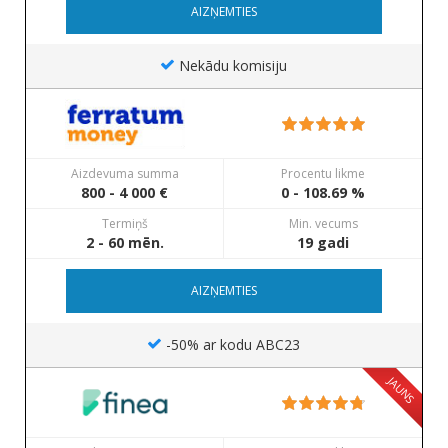
AIZŅEMTIES
Nekādu komisiju
Aizdevuma summa
Procentu likme
800 - 4 000 €
0 - 108.69 %
Termiņš
Min. vecums
2 - 60 mēn.
19 gadi
AIZŅEMTIES
-50% ar kodu ABC23
JAUNS