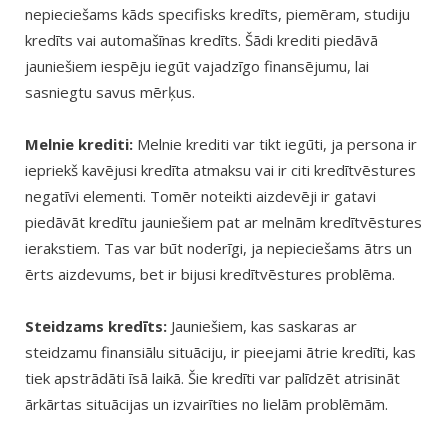
nepieciešams kāds specifisks kredīts, piemēram, studiju
kredīts vai automašīnas kredīts. Šādi krediti piedāvā
jauniešiem iespēju iegūt vajadzīgo finansējumu, lai
sasniegtu savus mērķus.
Melnie krediti:
Melnie krediti var tikt iegūti, ja persona ir
iepriekš kavējusi kredīta atmaksu vai ir citi kredītvēstures
negatīvi elementi. Tomēr noteikti aizdevēji ir gatavi
piedāvāt kredītu jauniešiem pat ar melnām kredītvēstures
ierakstiem. Tas var būt noderīgi, ja nepieciešams ātrs un
ērts aizdevums, bet ir bijusi kredītvēstures problēma.
Steidzams kredīts:
Jauniešiem, kas saskaras ar
steidzamu finansiālu situāciju, ir pieejami ātrie kredīti, kas
tiek apstrādāti īsā laikā. Šie kredīti var palīdzēt atrisināt
ārkārtas situācijas un izvairīties no lielām problēmām.