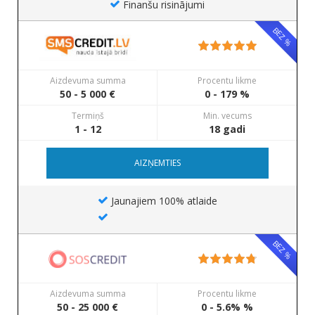
Finanšu risinājumi
BEZ %
Aizdevuma summa
Procentu likme
50 - 5 000 €
0 - 179 %
Termiņš
Min. vecums
1 - 12
18 gadi
AIZŅEMTIES
Jaunajiem 100% atlaide
BEZ %
Aizdevuma summa
Procentu likme
50 - 25 000 €
0 - 5.6% %