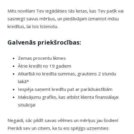
Mēs novēlam Tev iegādāties tās lietas, kas Tev patīk vai
sasniegt savus mērķus, un piedāvājam izmantot mūsu
kredītus, lai tos īstenotu.
Galvenās priekšrocības:
Zemas procentu likmes
Ātrie kredīti no 19 gadiem
Atkarībā no kredīta summas, grautiens 2 stundu
laikā*
Iespēja saņemt kredītu pat ar parādsaistībām
Maksājumu grafiks, kas atbilst klienta finansiālajai
situācijai
Negaidi, sāc pildīt savas vēlmes un mērķus jau šodien!
Pierādi sev un citiem, ka tu esi spējīgs uzņemties