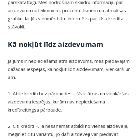
pārskatatbīgi. Mēs nodrošinām skaidru informāciju par
aizdevuma noteikumiem, procentu likmēm un atmaksas
grafiku, lai Jūs vienmēr būtu informēts par Jūsu kredīta
stāvokli.
Kā nokļūt līdz aizdevumam
Ja Jums ir nepieciešams ātrs aizdevums, mēs piedāvājam
dažādas iespējas, kā nokļūt līdz aizdevumam, vienkārši un
ātri.
1. Atrie krediti bez pārbaudes – šīs ir ātras un vienkāršas
aizdevuma iespējas, kurām nav nepieciešama
kredītreitingsa pārbaude.
2. Citi krediti –, ja nesaņemat atbildi no vienas aizdevēja,
mēģiniet citu variantu, jo daži aizdevēji var piedāvāt