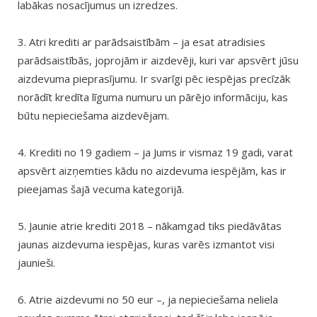
labākas nosacījumus un izredzes.
3. Atri krediti ar parādsaistībām – ja esat atradisies
parādsaistībās, joprojām ir aizdevēji, kuri var apsvērt jūsu
aizdevuma pieprasījumu. Ir svarīgi pēc iespējas precīzāk
norādīt kredīta līguma numuru un pārējo informāciju, kas
būtu nepieciešama aizdevējam.
4. Krediti no 19 gadiem – ja Jums ir vismaz 19 gadi, varat
apsvērt aizņemties kādu no aizdevuma iespējām, kas ir
pieejamas šajā vecuma kategorijā.
5. Jaunie atrie krediti 2018 – nākamgad tiks piedāvātas
jaunas aizdevuma iespējas, kuras varēs izmantot visi
jaunieši.
6. Atrie aizdevumi no 50 eur –, ja nepieciešama neliela