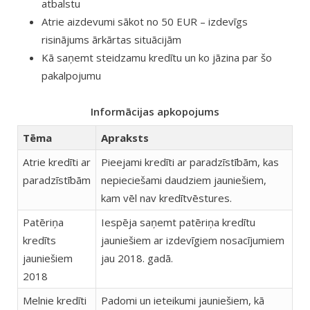
atbalstu
Atrie aizdevumi sākot no 50 EUR – izdevīgs
risinājums ārkārtas situācijām
Kā saņemt steidzamu kredītu un ko jāzina par šo
pakalpojumu
Informācijas apkopojums
Tēma
Apraksts
Atrie kredīti ar
Pieejami kredīti ar paradzīstībām, kas
paradzīstībām
nepieciešami daudziem jauniešiem,
kam vēl nav kredītvēstures.
Patēriņa
Iespēja saņemt patēriņa kredītu
kredīts
jauniešiem ar izdevīgiem nosacījumiem
jauniešiem
jau 2018. gadā.
2018
Melnie kredīti
Padomi un ieteikumi jauniešiem, kā