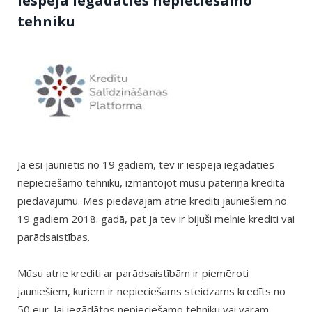
Iespēja iegādāties nepieciešamo
tehniku
Ja esi jaunietis no 19 gadiem, tev ir iespēja iegādāties
nepieciešamo tehniku, izmantojot mūsu patēriņa kredīta
piedāvājumu. Mēs piedāvājam atrie krediti jauniešiem no
19 gadiem 2018. gadā, pat ja tev ir bijuši melnie krediti vai
parādsaistības.
Mūsu atrie krediti ar parādsaistībām ir piemēroti
jauniešiem, kuriem ir nepieciešams steidzams kredīts no
50 eur, lai iegādātos nepieciešamo tehniku vai varam