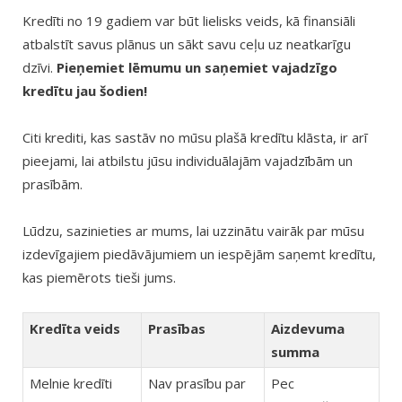
Kredīti no 19 gadiem var būt lielisks veids, kā finansiāli
atbalstīt savus plānus un sākt savu ceļu uz neatkarīgu
dzīvi.
Pieņemiet lēmumu un saņemiet vajadzīgo
kredītu jau šodien!
Citi krediti, kas sastāv no mūsu plašā kredītu klāsta, ir arī
pieejami, lai atbilstu jūsu individuālajām vajadzībām un
prasībām.
Lūdzu, sazinieties ar mums, lai uzzinātu vairāk par mūsu
izdevīgajiem piedāvājumiem un iespējām saņemt kredītu,
kas piemērots tieši jums.
Kredīta veids
Prasības
Aizdevuma
summa
Melnie kredīti
Nav prasību par
Pec