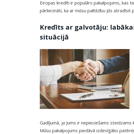
Eiropas kredīti ir populārs pakalpojums, kas ti
pārliecināti, ka ar mūsu palīdzību Jūs atradīs
Kredīts ar galvotāju: labāka
situācijā
Gadījumā, ja Jums ir nepieciešams steidzams kr
Mūsu pakalpojums piedāvā izdevīgāko patēriņa 