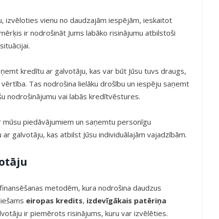
, izvēloties vienu no daudzajām iespējām, ieskaitot
 mērķis ir nodrošināt Jums labāko risinājumu atbilstoši
ituācijai.
emt kredītu ar galvotāju, kas var būt Jūsu tuvs draugs,
vērtība. Tas nodrošina lielāku drošību un iespēju saņemt
ašu nodrošinājumu vai labās kredītvēstures.
 par mūsu piedāvājumiem un saņemtu personīgu
u ar galvotāju, kas atbilst Jūsu individuālajām vajadzībām.
otāju
ām finansēšanas metodēm, kura nodrošina daudzus
eciešams
eiropas kredits
,
izdevīgākais patēriņa
alvotāju ir piemērots risinājums, kuru var izvēlēties.