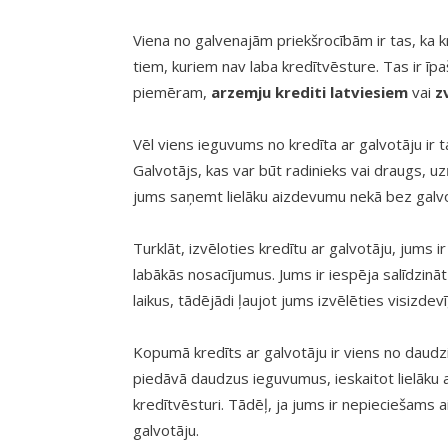
Viena no galvenajām priekšrocībām ir tas, ka kr
tiem, kuriem nav laba kredītvēsture. Tas ir īp
piemēram,
arzemju krediti latviesiem
vai
z
Vēl viens ieguvums no kredīta ar galvotāju ir 
Galvotājs, kas var būt radinieks vai draugs, u
jums saņemt lielāku aizdevumu nekā bez galvo
Turklāt, izvēloties kredītu ar galvotāju, jums 
labākās nosacījumus. Jums ir iespēja salīdzin
laikus, tādējādi ļaujot jums izvēlēties visizde
Kopumā kredīts ar galvotāju ir viens no daud
piedāvā daudzus ieguvumus, ieskaitot lielāku
kredītvēsturi. Tādēļ, ja jums ir nepieciešams 
galvotāju.