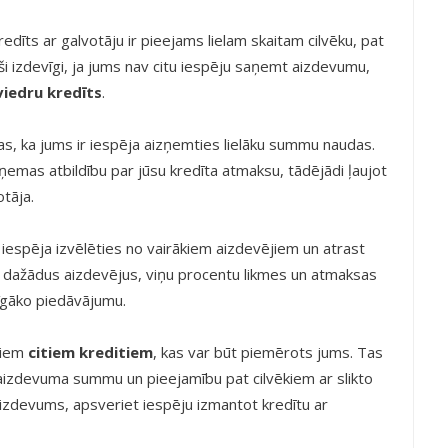
edīts ar galvotāju ir pieejams lielam skaitam cilvēku, pat
aši izdevīgi, ja jums nav citu iespēju saņemt aizdevumu,
viedru kredīts
.
tas, ka jums ir iespēja aizņemties lielāku summu naudas.
zņemas atbildību par jūsu kredīta atmaksu, tādējādi ļaujot
tāja.
ir iespēja izvēlēties no vairākiem aizdevējiem un atrast
āt dažādus aizdevējus, viņu procentu likmes un atmaksas
vīgāko piedāvājumu.
ziem
citiem kreditiem
, kas var būt piemērots jums. Tas
 aizdevuma summu un pieejamību pat cilvēkiem ar slikto
aizdevums, apsveriet iespēju izmantot kredītu ar