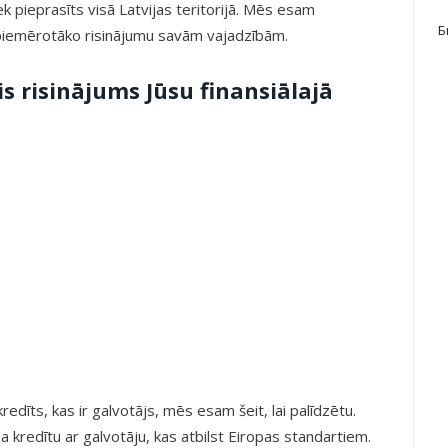
ek pieprasīts visā Latvijas teritorijā. Mēs esam
Б
it piemērotāko risinājumu savām vajadzībām.
is risinājums Jūsu finansiālajā
edīts, kas ir galvotājs, mēs esam šeit, lai palīdzētu.
kredītu ar galvotāju, kas atbilst Eiropas standartiem.