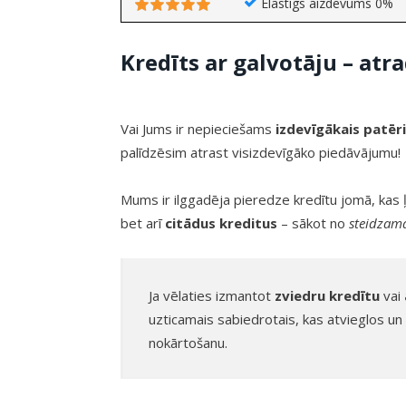
Elastīgs aizdevums 0%
Kredīts ar galvotāju – at
Vai Jums ir nepieciešams
izdevīgākais patēr
palīdzēsim atrast visizdevīgāko piedāvājumu!
Mums ir ilggadēja pieredze kredītu jomā, kas 
bet arī
citādus kreditus
– sākot no
steidzama
Ja vēlaties izmantot
zviedru kredītu
vai
uzticamais sabiedrotais, kas atvieglos un
nokārtošanu.