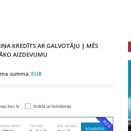
IŅA KREDĪTS AR GALVOTĀJU | MĒS
BĀKO AIZDEVUMU
uma summa:
EUR
mais bez %
Strādā arī brīvdienās
BEZ %
ocentu likme
Termiņš
Min. vecums
AIZŅEMTIES