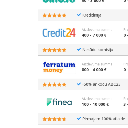
50 - 3 000 €
0 
Kredītlīnija
Aizdevuma summa
Pr
400 - 7 000 €
0 
Nekādu komisiju
Aizdevuma summa
Pr
800 - 4 000 €
0 
-50% ar kodu ABC23
Aizdevuma summa
Pr
100 - 10 000 €
3 
Pirmajam 100% atlaide