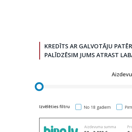
KREDĪTS AR GALVOTĀJU PATĒR
PALĪDZĒSIM JUMS ATRAST LA
Aizdev
Izvēlēties filtru
No 18 gadiem
Pir
Aizdevuma summa
Pr