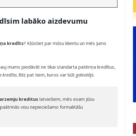
radīsim labāko aizdevumu
iņa kredīts
? Kļūstiet par mūsu klientu un mēs Jums
ļauj mums piedāvāt ne tikai standarta patēriņa kredītus,
 kredīta
, līdz pat tiem, kuros var būt
galvotājs
.
arzemju kreditus
latviešiem, mēs esam Jūsu
 paātrinās visu nepieciešamo formalitāšu