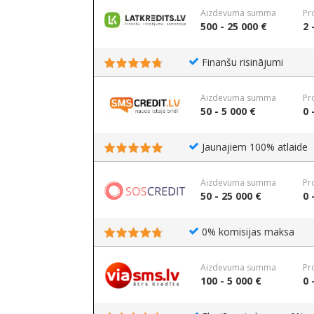
Aizdevuma summa
Pr
500 - 25 000 €
2 
Finanšu risinājumi
Aizdevuma summa
Pr
50 - 5 000 €
0 
Jaunajiem 100% atlaide
Aizdevuma summa
Pr
50 - 25 000 €
0 
0% komisijas maksa
Aizdevuma summa
Pr
100 - 5 000 €
0 