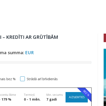
I – KREDĪTI AR GRŪTĪBĀM
uma summa:
EUR
mais bez %
Strādā arī brīvdienās
BEZ %
ocentu likme
Termiņš
Min. vecums
AIZŅEMTIES
- 179 %
0 - 1 mēn.
7 gadi