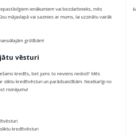
ar nepastāvīgiem ienākumiem vai bezdarbnieks, mēs
Б
ūsu mājaslapā vai sazinies ar mums, lai uzzinātu vairāk
inansiālajām grūtībām!
jātu vēsturi
ciešams kredīts, bet jums to neviens nedod? Mēs
 sliktu kredītvēsturi un parādsaistībām. Neatkarīgi no
ast risinājumu!
ītvēsturi
sliktu kredītvēsturi