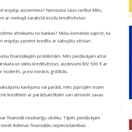
od iespēju aizņemties? Nemazina savu cerību! Mēs,
em ar melnajā sarakstā esošu kredītvēsturi.
 saņēmis atteikumu no bankas? Mūsu komanda saprot, ka
m iespēju saņemt kredītu ar sabojātu vēsturi.
nājumu finansiālajām problēmām. Mēs piedāvājam atrie
rskata un sliktu kredītvēsturi, aizdevumi līdz 500 € ar
var noderēt, ja esi nonācis grūtībās.
par maksājumu kavējumu vai parādi, mēs joprojām esam
rie kredītiem ar parādsaistībām vari atrisināt savas
par finansiāli neatkarīgu cilvēku. Tāpēc piedāvājam
sināt ikdienas finansiālās nepieciešamības.