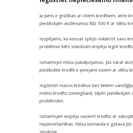
Ja Jums ir grūtības ar citiem kredītiem, atrie 
piedāvājam aizdevumus līdz 500 € ar sliktu kr
Iespējams, ka neesat spējis nokārtot savu kred
problēmu! Mēs sniedzam iespēju iegūt kredītu 
Izmantojot mūsu pakalpojumus, Jūs varat aizņ
piedāvātie kredīti ir pieejami visiem ar sliktu k
Iegūstiet mazos kreditus bez lieliem sarežģī
melno kredītu izsniegšanā, tāpēc piedāvājam ā
problēmām.
Izmantojiet iespēju saņemt kredītu ar sabojātu 
nepieciešamības. Mūsu komanda ir gatava Jūs at
situācijai.