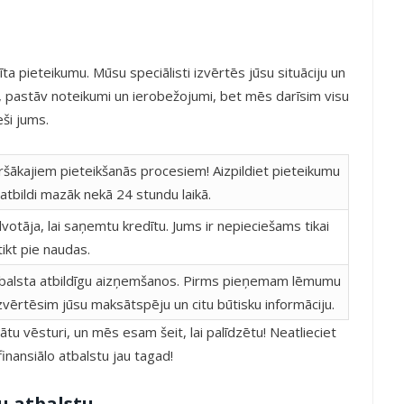
ta pieteikumu. Mūsu speciālisti izvērtēs jūsu situāciju un
 pastāv noteikumi un ierobežojumi, bet mēs darīsim visu
eši jums.
ršākajiem pieteikšanās procesiem! Aizpildiet pieteikumu
tbildi mazāk nekā 24 stundu laikā.
otāja, lai saņemtu kredītu. Jums ir nepieciešams tikai
tikt pie naudas.
alsta atbildīgu aizņemšanos. Pirms pieņemam lēmumu
izvērtēsim jūsu maksātspēju un citu būtisku informāciju.
tu vēsturi, un mēs esam šeit, lai palīdzētu! Neatlieciet
nansiālo atbalstu jau tagad!
u atbalstu