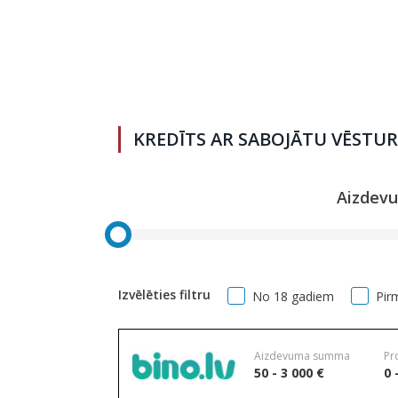
KREDĪTS AR SABOJĀTU VĒSTUR
Aizdev
Izvēlēties filtru
No 18 gadiem
Pir
Aizdevuma summa
Pr
50 - 3 000 €
0 