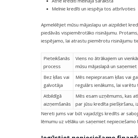
Atrie kredīti melnajā sarakstā
Melnie kredīti un iespēja tos atbrīvoties
Apmeklējiet mūsu mājaslapu un aizpildiet kredī
piedāvās vispiemērotāko risinājumu. Protams,
iespējamo, lai atrastu piemērotu risinājumu ti
Pieteikšanās
Viens no ātrākajiem un vienkā
process
mūsu mājaslapā un saņemiet a
Bez ķīlas vai
Mēs nepieprasam ķīlas vai galv
galvotāja
regulārs ienākums, lai varētu 
Atbildīgā
Mēs esam uzņēmums, kas atb
aizņemšanās
par jūsu kredīta piešķiršanu, 
Nereti jums var būt vajadzīgs kredīts ar sabojā
lēmumu uz vēlāku un saņemiet nepieciešamo fi
Iegūstiet nepieciešamo finanš