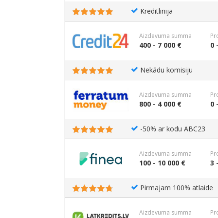
Kredītlīnija
Aizdevuma summa
Pr
400 - 7 000 €
0 
Nekādu komisiju
Aizdevuma summa
Pr
800 - 4 000 €
0 
-50% ar kodu ABC23
Aizdevuma summa
Pr
100 - 10 000 €
3 
Pirmajam 100% atlaide
Aizdevuma summa
Pr