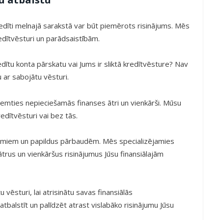
kredīti melnajā sarakstā var būt piemērots risinājums. Mēs
edītvēsturi un parādsaistībām.
ītu konta pārskatu vai Jums ir sliktā kredītvēsture? Nav
ar sabojātu vēsturi.
emties nepieciešamās finanses ātri un vienkārši. Mūsu
redītvēsturi vai bez tās.
jumiem un papildus pārbaudēm. Mēs specializējamies
trus un vienkāršus risinājumus Jūsu finansiālajām
vēsturi, lai atrisinātu savas finansiālās
balstīt un palīdzēt atrast vislabāko risinājumu Jūsu