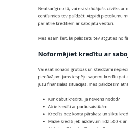
Neatkarīgi no tā, vai esi strādājošs cilvēks 
centīsimies tev palīdzēt. Aizpildi pieteikumu m
par atrie kredītiem ar sabojātu vēsturi.
Mēs esam šeit, lai palīdzētu tev atgūties no f
Noformējiet kredītu ar sabo
Vai esat nonācis grūtībās un steidzami nepie
piedāvājam jums iespēju saņemt kredītu pat ar
jūsu finansiālās situācijas, mēs palīdzēsim atr
Kur dabūt kreditu, ja neviens nedod?
Atrie kredīti ar parādsaistībām
Kredīts bez konta pārskata un sliktu kred
Mazie kredīti jeb aizdevumi līdz 500 € ar 