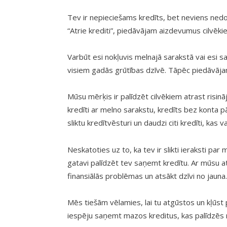
Tev ir nepieciešams kredīts, bet neviens ned
“Atrie krediti”, piedāvājam aizdevumus cilvēki
Varbūt esi nokļuvis melnajā sarakstā vai esi
visiem gadās grūtības dzīvē. Tāpēc piedāvāja
Mūsu mērķis ir palīdzēt cilvēkiem atrast risi
kredīti ar melno sarakstu, kredīts bez konta pā
sliktu kredītvēsturi un daudzi citi kredīti, kas 
Neskatoties uz to, ka tev ir slikti ieraksti 
gatavi palīdzēt tev saņemt kredītu. Ar mūsu at
finansiālās problēmas un atsākt dzīvi no jauna.
Mēs tiešām vēlamies, lai tu atgūstos un kļūst 
iespēju saņemt mazos kreditus, kas palīdzēs ri