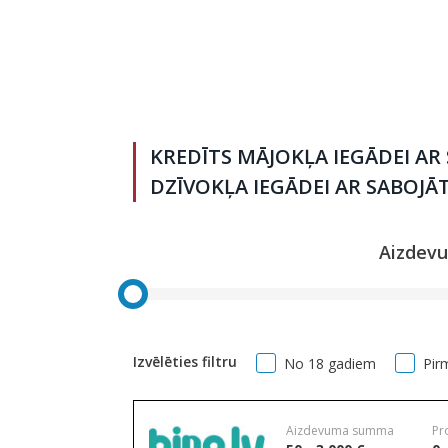
KREDĪTS MĀJOKĻA IEGĀDEI AR
DZĪVOKĻA IEGĀDEI AR SABOJĀ
Aizdev
Izvēlēties filtru
No 18 gadiem
Pir
Aizdevuma summa
Pr