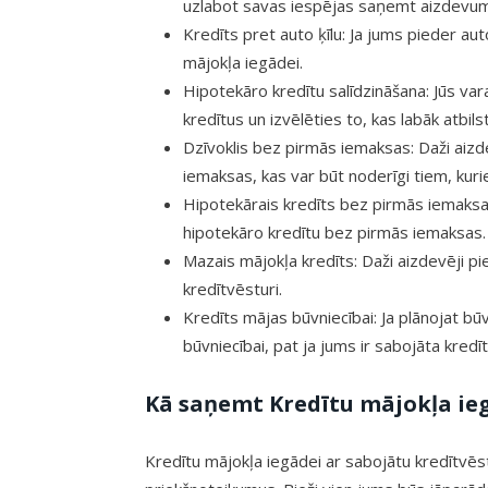
uzlabot savas iespējas saņemt aizdevum
Kredīts pret auto ķīlu: Ja jums pieder au
mājokļa iegādei.
Hipotekāro kredītu salīdzināšana: Jūs va
kredītus un izvēlēties to, kas labāk atbil
Dzīvoklis bez pirmās iemaksas: Daži aizd
iemaksas, kas var būt noderīgi tiem, kur
Hipotekārais kredīts bez pirmās iemaksas:
hipotekāro kredītu bez pirmās iemaksas.
Mazais mājokļa kredīts: Daži aizdevēji p
kredītvēsturi.
Kredīts mājas būvniecībai: Ja plānojat b
būvniecībai, pat ja jums ir sabojāta kredī
Kā saņemt Kredītu mājokļa ieg
Kredītu mājokļa iegādei ar sabojātu kredītvēst