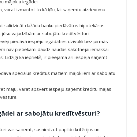
u mājokļa iegādei.
to, varat izmantot to kā ķīlu, lai saņemtu aizdevumu
rat salīdzināt dažādu banku piedāvātos hipotekāros
st jūsu vajadzībām ar sabojātu kredītvēsturi.
evēji piedāvā iespēju iegādāties dzīvokli bez pirmās
iem nav pietiekami daudz naudas sākotnējai iemaksai.
 Līdzīgi kā iepriekš, ir pieejama arī iespēja saņemt
iedāvā speciālus kredītus maziem mājokļiem ar sabojātu
ūvēt māju, varat apsvērt iespēju saņemt kredītu mājas
tvēsture.
ādei ar sabojātu kredītvēsturi?
uri var saņemt, sasniedzot papildu kritērijus un