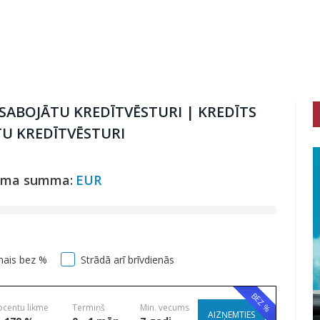
 SABOJĀTU KREDĪTVĒSTURI | KREDĪTS
TU KREDĪTVĒSTURI
uma summa:
EUR
mais bez %
Strādā arī brīvdienās
BEZ %
ocentu likme
Termiņš
Min. vecums
AIZŅEMTIES