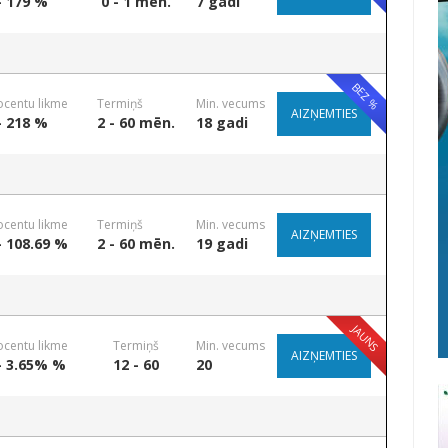
- 179 %
0 - 1 mēn.
7 gadi
BEZ %
ocentu likme
Termiņš
Min. vecums
AIZŅEMTIES
- 218 %
2 - 60 mēn.
18 gadi
ocentu likme
Termiņš
Min. vecums
AIZŅEMTIES
- 108.69 %
2 - 60 mēn.
19 gadi
JAUNS
ocentu likme
Termiņš
Min. vecums
AIZŅEMTIES
- 3.65% %
12 - 60
20