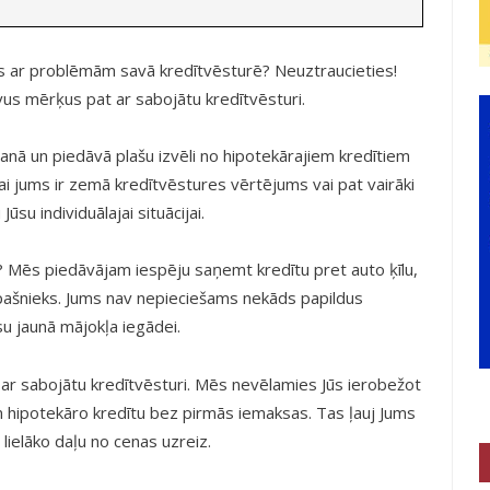
ies ar problēmām savā kredītvēsturē? Neuztraucieties!
vus mērķus pat ar sabojātu kredītvēsturi.
anā un piedāvā plašu izvēli no hipotekārajiem kredītiem
ai jums ir zemā kredītvēstures vērtējums vai pat vairāki
su individuālajai situācijai.
m? Mēs piedāvājam iespēju saņemt kredītu pret auto ķīlu,
s īpašnieks. Jums nav nepieciešams nekāds papildus
su jaunā mājokļa iegādei.
ī ar sabojātu kredītvēsturi. Mēs nevēlamies Jūs ierobežot
 hipotekāro kredītu bez pirmās iemaksas. Tas ļauj Jums
 lielāko daļu no cenas uzreiz.