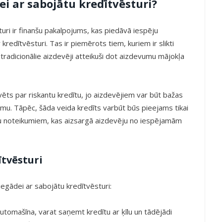
ei ar sabojātu kredītvēsturi?
uri ir finanšu pakalpojums, kas piedāvā iespēju
kredītvēsturi. Tas ir piemērots tiem, kuriem ir slikti
 tradicionālie aizdevēji atteikuši dot aizdevumu mājokļa
ēvēts par riskantu kredītu, jo aizdevējiem var būt bažas
umu. Tāpēc, šāda veida kredīts varbūt būs pieejams tikai
ldu noteikumiem, kas aizsargā aizdevēju no iespējamām
ītvēsturi
 iegādei ar sabojātu kredītvēsturi:
 automašīna, varat saņemt kredītu ar ķīlu un tādējādi