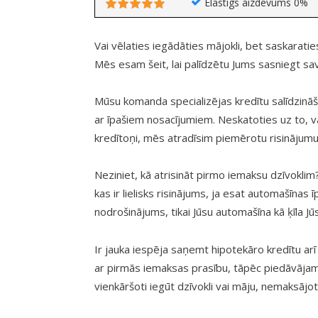
Elastīgs aizdevums 0%
Vai vēlaties iegādāties mājokli, bet saskarat
Mēs esam šeit, lai palīdzētu Jums sasniegt sa
Mūsu komanda specializējas kredītu salīdzināš
ar īpašiem nosacījumiem. Neskatoties uz to, v
kredītoņi, mēs atradīsim piemērotu risinājumu Jū
Neziniet, kā atrisināt pirmo iemaksu dzīvokli
kas ir lielisks risinājums, ja esat automašīna
nodrošinājums, tikai Jūsu automašīna kā ķīla Jū
Ir jauka iespēja saņemt hipotekāro kredītu ar
ar pirmās iemaksas prasību, tāpēc piedāvājam
vienkāršoti iegūt dzīvokli vai māju, nemaksājot