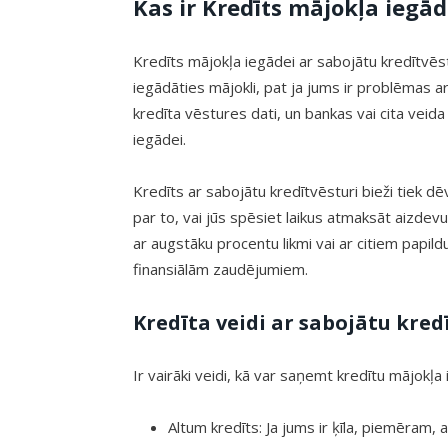
Kas ir Kredīts mājokļa iegād
Kredīts mājokļa iegādei ar sabojātu kredītvēst
iegādāties mājokli, pat ja jums ir problēmas ar 
kredīta vēstures dati, un bankas vai cita veida
iegādei.
Kredīts ar sabojātu kredītvēsturi bieži tiek d
par to, vai jūs spēsiet laikus atmaksāt aizdev
ar augstāku procentu likmi vai ar citiem papi
finansiālām zaudējumiem.
Kredīta veidi ar sabojātu kred
Ir vairāki veidi, kā var saņemt kredītu mājokļa
Altum kredīts: Ja jums ir ķīla, piemēram,