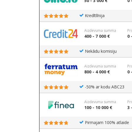
50 - 3 000 €
0 
Kredītlīnija
Aizdevuma summa
Pr
400 - 7 000 €
0 
Nekādu komisiju
Aizdevuma summa
Pr
800 - 4 000 €
0 
-50% ar kodu ABC23
Aizdevuma summa
Pr
100 - 10 000 €
3 
Pirmajam 100% atlaide