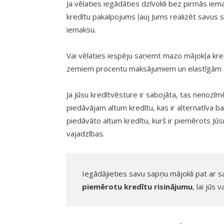
Ja vēlaties iegādāties dzīvokli bez pirmās ie
kredītu pakalpojums ļauj Jums realizēt savus 
iemaksu.
Vai vēlaties iespēju saņemt mazo mājokļa kre
zemiem procentu maksājumiem un elastīgām 
Ja Jūsu kredītvēsture ir sabojāta, tas nenozīm
piedāvājam altum kredītu, kas ir alternatīva 
piedāvāto altum kredītu, kurš ir piemērots Jūs
vajadzības.
Iegādājieties savu sapņu mājokli pat ar s
piemērotu kredītu risinājumu
, lai jūs 