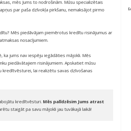
maksas, mēs Jums to nodrošinām. Mūsu specializētais
Б
sapņus par paša dzīvokļa pirkšanu, nemaksājot pirmo
dītu? Mēs piedāvājam piemērotus kredītu risinājumus ar
atmaksas nosacījumiem.
ē, ka jums nav iespēju iegādāties mājokli. Mēs
banku piedāvātajiem risinājumiem. Apskatiet mūsu
u kredītvēsturei, lai realizētu savas dzīvošanas
abojātu kredītvēsturi.
Mēs palīdzēsim Jums atrast
varētu staigāt pa savu mājokli jau tuvākajā laikā!