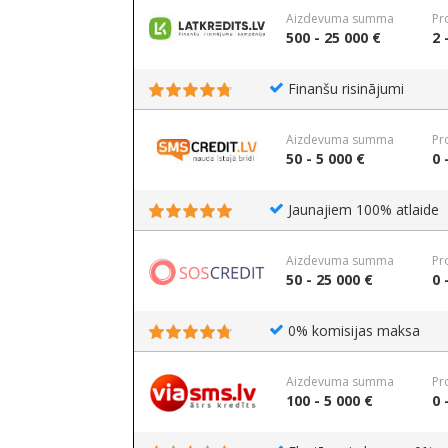
Aizdevuma summa
Pr
500 - 25 000 €
2 
Finanšu risinājumi
Aizdevuma summa
Pr
50 - 5 000 €
0 
Jaunajiem 100% atlaide
Aizdevuma summa
Pr
50 - 25 000 €
0 
0% komisijas maksa
Aizdevuma summa
Pr
100 - 5 000 €
0 