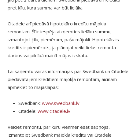
pret ķīlu, kura summa var būt lielāka.
Citadele arī piedāvā hipotekāro kredītu mājokļa
remontam. Šī ir iespēja aizņemties lielāku summu,
izmantojot ķīlu, piemēram, pašu mājokli. Hipotekārais
kredīts ir piemērots, ja plānojat veikt lielus remonta
darbus vai pilnībā mainīt mājas izskatu.
Lai saņemtu vairāk informācijas par Swedbank un Citadele
piedāvātajiem kredītiem mājokļa remontam, aicinām
apmeklēt to mājaslapas:
Swedbank:
www.swedbank.lv
Citadele:
www.citadele.lv
Veiciet remontu, par kuru vienmēr esat sapņojis,
izmantojot Swedbank mājokļa kredītu vai Citadele