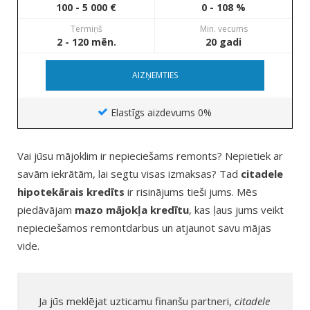
100 - 5 000 €
0 - 108 %
Termiņš
Min. vecums
2 - 120 mēn.
20 gadi
AIZŅEMTIES
Elastīgs aizdevums 0%
Vai jūsu mājoklim ir nepieciešams remonts? Nepietiek ar
savām iekrātām, lai segtu visas izmaksas? Tad
citadele
hipotekārais kredīts
ir risinājums tieši jums. Mēs
piedāvājam
mazo mājokļa kredītu
, kas ļaus jums veikt
nepieciešamos remontdarbus un atjaunot savu mājas
vide.
Ja jūs meklējat uzticamu finanšu partneri,
citadele