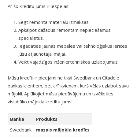
Ar šo kredītu jums ir iespējas:
Segt remonta materiālu izmaksas.
Apkalpot dažādus remontam nepieciešamus
speciālistus.
Iegādāties jaunas mēbeles vai tehnoloģiskus ierīces
jūsu atjaunotajai mājai.
Veikt vajadzīgos inženiertehniskos uzlabojumus.
Mūsu kredīti ir pieejami ne tikai Swedbank un Citadele
bankas klientiem, bet arī ikvienam, kurš vēlas uzlabot savu
mājokli. Aplūkojiet mūsu piedāvājumu un izvēlieties
vislabāko mājokļa kredītu jums!
Banka
Produkts
Swedbank
mazais mājokļa kredīts