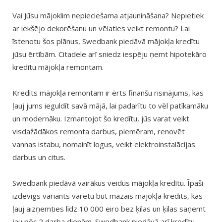
Vai Jūsu mājoklim nepieciešama atjaunināšana? Nepietiek
ar iekšējo dekorēšanu un vēlaties veikt remontu? Lai
īstenotu šos plānus, Swedbank piedāvā mājokļa kredītu
jūsu ērtībām. Citadele arī sniedz iespēju ņemt hipotekāro
kredītu mājokļa remontam.
Kredīts mājokļa remontam ir ērts finanšu risinājums, kas
ļauj jums ieguldīt savā mājā, lai padarītu to vēl patīkamāku
un modernāku. Izmantojot šo kredītu, jūs varat veikt
visdažādākos remonta darbus, piemēram, renovēt
vannas istabu, nomainīt logus, veikt elektroinstalācijas
darbus un citus.
Swedbank piedāvā vairākus veidus mājokļa kredītu. Īpaši
izdevīgs variants varētu būt mazais mājokļa kredīts, kas
ļauj aizņemties līdz 10 000 eiro bez ķīlas un ķīlas saņemt
jau pēc 2 darba dienām. Swedbank piedāvā arī kredītu