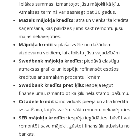
lielākas summas, izmantojot jūsu mājokli kā ķīlu.
Atmaksas termiņš var sasniegt pat 30 gadus.
Mazais mājokļa kredīts:
ātra un vienkārša kredīta
saņemšana, kas palīdzēs jums sākt remontu jūsu
mājās nekavējoties.
Mājokļa kredīts:
plaša izvēle no dažādiem
aizdevumu veidiem, lai atbilstu jūsu vajadzībām.
Swedbank mājokļa kredīts:
piedāvā elastīgu
atmaksas grafiku un iespēju refinansēt esošos
kredītus ar zemākām procentu likmēm.
Swedbank kredīts pret ķīlu:
iespēja iegūt
finansējumu, izmantojot kā ķīlu nekustamo īpašumu.
Citadele kredīts:
individuāls pieeja un ātra kredīta
izskatīšana, lai jūs varētu sākt remontu nekavējoties.
SEB mājokļa kredīts:
iespēja iegādāties, būvēt vai
remontēt savu mājokli, gūstot finansiālu atbalstu no
bankas.