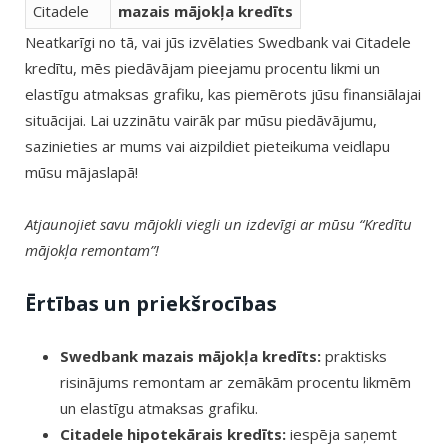
Citadele
mazais mājokļa kredīts
Neatkarīgi no tā, vai jūs izvēlaties Swedbank vai Citadele
kredītu, mēs piedāvājam pieejamu procentu likmi un
elastīgu atmaksas grafiku, kas piemērots jūsu finansiālajai
situācijai. Lai uzzinātu vairāk par mūsu piedāvājumu,
sazinieties ar mums vai aizpildiet pieteikuma veidlapu
mūsu mājaslapā!
Atjaunojiet savu mājokli viegli un izdevīgi ar mūsu “Kredītu
mājokļa remontam”!
Ērtības un priekšrocības
Swedbank mazais mājokļa kredīts:
praktisks
risinājums remontam ar zemākām procentu likmēm
un elastīgu atmaksas grafiku.
Citadele hipotekārais kredīts:
iespēja saņemt