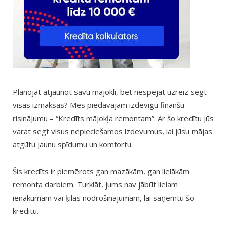
Plānojat atjaunot savu mājokli, bet nespējat uzreiz segt
visas izmaksas? Mēs piedāvājam izdevīgu finanšu
risinājumu – “Kredīts mājokļa remontam”. Ar šo kredītu jūs
varat segt visus nepieciešamos izdevumus, lai jūsu mājas
atgūtu jaunu spīdumu un komfortu.
Šis kredīts ir piemērots gan mazākām, gan lielākām
remonta darbiem. Turklāt, jums nav jābūt lielam
ienākumam vai ķīlas nodrošinājumam, lai saņemtu šo
kredītu.