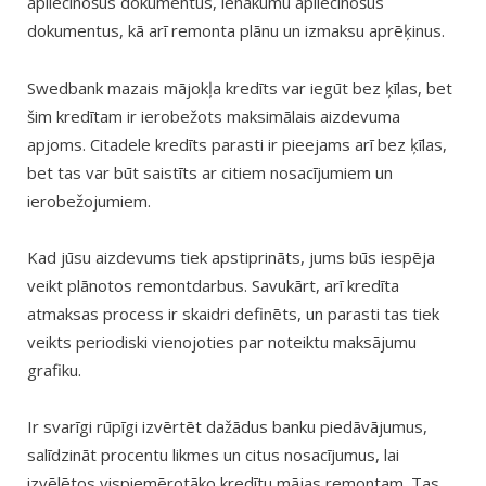
apliecinošus dokumentus, ienākumu apliecinošus
dokumentus, kā arī remonta plānu un izmaksu aprēķinus.
Swedbank mazais mājokļa kredīts var iegūt bez ķīlas, bet
šim kredītam ir ierobežots maksimālais aizdevuma
apjoms. Citadele kredīts parasti ir pieejams arī bez ķīlas,
bet tas var būt saistīts ar citiem nosacījumiem un
ierobežojumiem.
Kad jūsu aizdevums tiek apstiprināts, jums būs iespēja
veikt plānotos remontdarbus. Savukārt, arī kredīta
atmaksas process ir skaidri definēts, un parasti tas tiek
veikts periodiski vienojoties par noteiktu maksājumu
grafiku.
Ir svarīgi rūpīgi izvērtēt dažādus banku piedāvājumus,
salīdzināt procentu likmes un citus nosacījumus, lai
izvēlētos vispiemērotāko kredītu mājas remontam. Tas