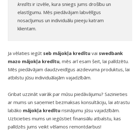
kredīts
ir izvēle, kura sniegs jums drošību un
elastīgumu. Mēs piedāvājam labvēlīgus
nosacījumus un individuālu pieeju katram
klientam.
Ja vēlaties iegūt
seb mājokļa kredītu
vai
swedbank
mazo mājokļa kredītu
, mēs arī esam šeit, lai palīdzētu.
Mēs piedāvājam daudzveidīgus aizdevuma produktus, lai
atbilstu jūsu individuālajām vajadzībām.
Gribat uzzināt vairāk par mūsu piedāvājumu? Sazinieties
ar mums un saņemiet bezmaksas konsultāciju, lai atrastu
labāko
mājokļa kredītu
risinājumu jūsu vajadzībām.
Uzticieties mums un iegūstiet finansiālu atbalstu, kas
palīdzēs jums veikt vēlamos remontdarbus!