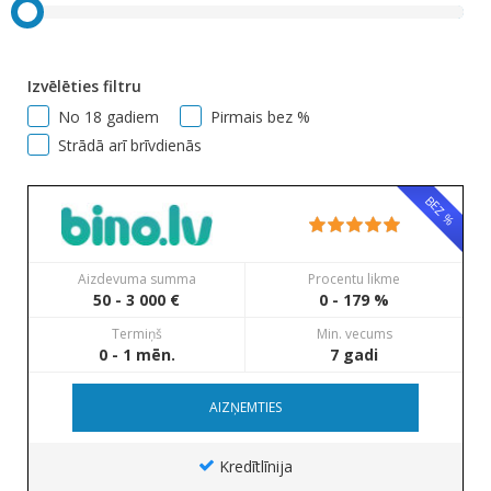
Izvēlēties filtru
No 18 gadiem
Pirmais bez %
Strādā arī brīvdienās
BEZ %
Aizdevuma summa
Procentu likme
50 - 3 000 €
0 - 179 %
Termiņš
Min. vecums
0 - 1 mēn.
7 gadi
AIZŅEMTIES
Kredītlīnija