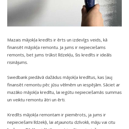
Mazais mājokļa kredīts ir ērts un izdevīgs veids, kā
finansēt mājokļa remontu. Ja jums ir nepieciešams
remonts, bet jums trūkst līdzekļu, šis kredīts ir ideāls
risinājums.
Swedbank piedāvā dažādus mājokļa kredītus, kas ļauj
finansēt remontu pēc jūsu vēlmēm un iespējām. Sāciet ar
mazāko mājokļa kredītu, lai iegūtu nepieciešamās summas
un veiktu remontu ātri un ērti.
Kredīts mājokļa remontam ir piemērots, ja jums ir
nepieciešami līdzekļi, lai atjaunotu dzīvokli, māju vai citu