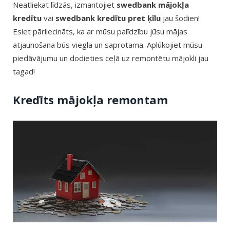
Neatliekat līdzās, izmantojiet
swedbank mājokļa
kredītu
vai
swedbank kredītu pret ķīlu
jau šodien!
Esiet pārliecināts, ka ar mūsu palīdzību jūsu mājas
atjaunošana būs viegla un saprotama. Aplūkojiet mūsu
piedāvājumu un dodieties ceļā uz remontētu mājokli jau
tagad!
Kredīts mājokļa remontam