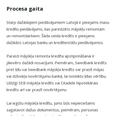
Procesa gaita
Starp dažādajiem piedāvājumiem Latvijā ir pieejams masu
kredītu piedāvājums, kas paredzēts mājokļu remontam
un remontdarbiem. Šāda veida kredīts ir pieejams
dažādos Latvijas banku un kredītiestāžu piedāvājumos.
Parasti mājokļa remonta kredīta apstiprināšanai ir
jāievēro dažādi nosacījumi. Piemēram, Swedbank kredīts
pret ķīlu vai Swedbank mājokļa kredīts var prasīt mājas
vai dzīvokļa novērtējumu bankā, lai noteiktu ķīlas vērtību.
Līdzīgi SEB mājokļa kredīts vai Citadele hipotekārais
kredīts arī var prasīt novērtējumu.
Lai iegūtu mājokļa kredītu, jums būs nepieciešams
sagatavot dažus dokumentus, piemēram, personas