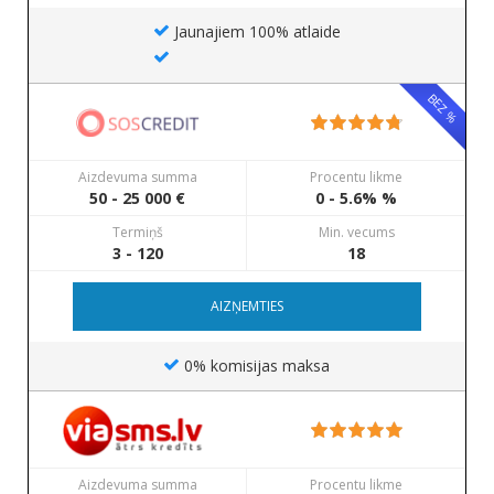
Jaunajiem 100% atlaide
BEZ %
Aizdevuma summa
Procentu likme
50 - 25 000 €
0 - 5.6% %
Termiņš
Min. vecums
3 - 120
18
AIZŅEMTIES
0% komisijas maksa
Aizdevuma summa
Procentu likme