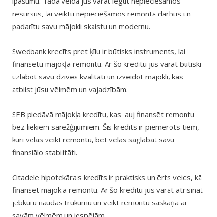
īpašumu. Tādā veidā jūs varat iegūt nepieciešamos
resursus, lai veiktu nepieciešamos remonta darbus un
padarītu savu mājokli skaistu un modernu.
Swedbank kredīts pret ķīlu ir būtisks instruments, lai
finansētu mājokļa remontu. Ar šo kredītu jūs varat būtiski
uzlabot savu dzīves kvalitāti un izveidot mājokli, kas
atbilst jūsu vēlmēm un vajadzībām.
SEB piedāvā mājokļa kredītu, kas ļauj finansēt remontu
bez liekiem sarežģījumiem. Šis kredīts ir piemērots tiem,
kuri vēlas veikt remontu, bet vēlas saglabāt savu
finansiālo stabilitāti.
Citadele hipotekārais kredīts ir praktisks un ērts veids, kā
finansēt mājokļa remontu. Ar šo kredītu jūs varat atrisināt
jebkuru naudas trūkumu un veikt remontu saskaņā ar
savām vēlmēm un iespējām.