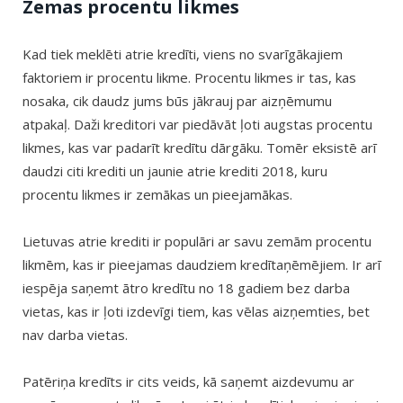
Zemas procentu likmes
Kad tiek meklēti atrie kredīti, viens no svarīgākajiem
faktoriem ir procentu likme. Procentu likmes ir tas, kas
nosaka, cik daudz jums būs jākrauj par aizņēmumu
atpakaļ. Daži kreditori var piedāvāt ļoti augstas procentu
likmes, kas var padarīt kredītu dārgāku. Tomēr eksistē arī
daudzi citi krediti un jaunie atrie krediti 2018, kuru
procentu likmes ir zemākas un pieejamākas.
Lietuvas atrie krediti ir populāri ar savu zemām procentu
likmēm, kas ir pieejamas daudziem kredītaņēmējiem. Ir arī
iespēja saņemt ātro kredītu no 18 gadiem bez darba
vietas, kas ir ļoti izdevīgi tiem, kas vēlas aizņemties, bet
nav darba vietas.
Patēriņa kredīts ir cits veids, kā saņemt aizdevumu ar