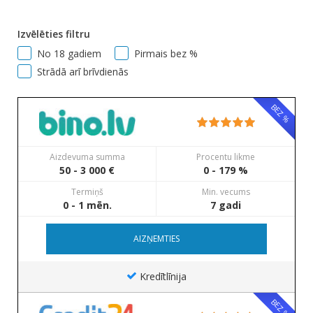
Izvēlēties filtru
No 18 gadiem
Pirmais bez %
Strādā arī brīvdienās
BEZ %
Aizdevuma summa
Procentu likme
50 - 3 000 €
0 - 179 %
Termiņš
Min. vecums
0 - 1 mēn.
7 gadi
AIZŅEMTIES
Kredītlīnija
BEZ %