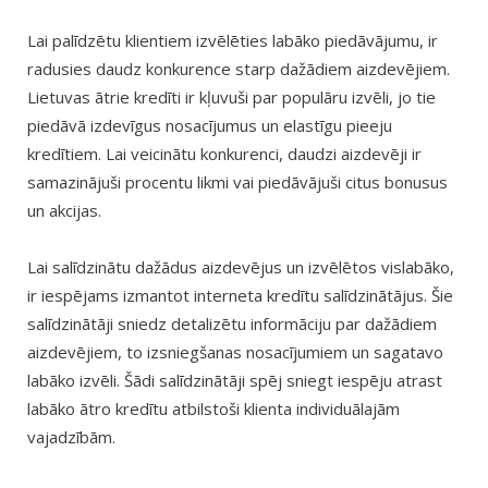
Lai palīdzētu klientiem izvēlēties labāko piedāvājumu, ir
radusies daudz konkurence starp dažādiem aizdevējiem.
Lietuvas ātrie kredīti ir kļuvuši par populāru izvēli, jo tie
piedāvā izdevīgus nosacījumus un elastīgu pieeju
kredītiem. Lai veicinātu konkurenci, daudzi aizdevēji ir
samazinājuši procentu likmi vai piedāvājuši citus bonusus
un akcijas.
Lai salīdzinātu dažādus aizdevējus un izvēlētos vislabāko,
ir iespējams izmantot interneta kredītu salīdzinātājus. Šie
salīdzinātāji sniedz detalizētu informāciju par dažādiem
aizdevējiem, to izsniegšanas nosacījumiem un sagatavo
labāko izvēli. Šādi salīdzinātāji spēj sniegt iespēju atrast
labāko ātro kredītu atbilstoši klienta individuālajām
vajadzībām.