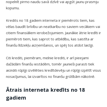
nopelnīt pirmo naudu savā dzīvē vai apgūt jaunu prasmju
kopumu.
Kredits no 18 gadiem interneta ir piemērots tiem, kas
vēlas baudīt brīvību un neatkarību no saviem vecākiem vai
citiem finansiāliem ierobežojumiem. Jaunākie ātrie kredīti ir
piemēroti tiem, kas saprot to atbildību, kas saistīta ar
finanšu līdzekļu aizņemšanos, un spēj tos atdot laicīgi.
Citi krediti, piemēram, melnie krediti, ir arī pieejami
dažādām finanšu iestādēm, tomēr jaunieši parasti tiek
aicināti rūpīgi izvēlēties kredītdevēju un rūpīgi izpētīt visus
nosacījumus, lai izvairītos no finanšu grūtībām nākotnē.
Ātrais interneta kredīts no 18
gadiem