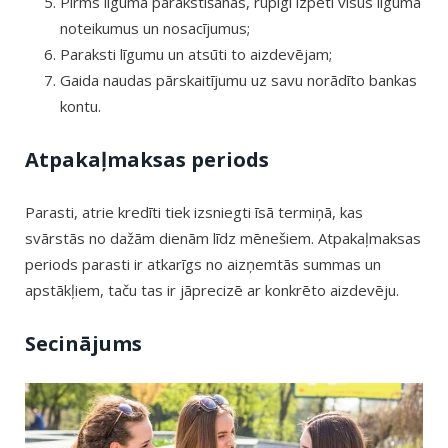
Pirms līguma parakstīšanas, rūpīgi izpēti visus līguma
noteikumus un nosacījumus;
Paraksti līgumu un atsūti to aizdevējam;
Gaida naudas pārskaitījumu uz savu norādīto bankas
kontu.
Atpakaļmaksas periods
Parasti, atrie kredīti tiek izsniegti īsā termiņā, kas
svārstās no dažām dienām līdz mēnešiem. Atpakaļmaksas
periods parasti ir atkarīgs no aizņemtās summas un
apstākļiem, taču tas ir jāprecizē ar konkrēto aizdevēju.
Secinājums