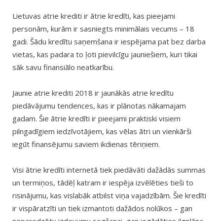
Lietuvas atrie krediti ir ātrie kredīti, kas pieejami
personām, kurām ir sasniegts minimālais vecums – 18
gadi. Šādu kredītu saņemšana ir iespējama pat bez darba
vietas, kas padara to ļoti pievilcīgu jauniešiem, kuri tikai
sāk savu finansiālo neatkarību.
Jaunie atrie krediti 2018 ir jaunākās atrie kredītu
piedāvājumu tendences, kas ir plānotas nākamajam
gadam. Šie ātrie kredīti ir pieejami praktiski visiem
pilngadīgiem iedzīvotājiem, kas vēlas ātri un vienkārši
iegūt finansējumu saviem ikdienas tēriņiem.
Visi ātrie kredīti internetā tiek piedāvāti dažādās summas
un termiņos, tādēļ katram ir iespēja izvēlēties tieši to
risinājumu, kas vislabāk atbilst viņa vajadzībām. Šie kredīti
ir vispāratzīti un tiek izmantoti dažādos nolūkos – gan