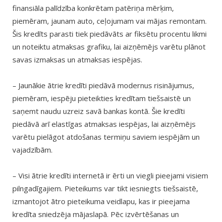
finansiāla palīdzība konkrētam patēriņa mērķim,
piemēram, jaunam auto, ceļojumam vai mājas remontam.
Šis kredīts parasti tiek piedāvāts ar fiksētu procentu likmi
un noteiktu atmaksas grafiku, lai aizņēmējs varētu plānot
savas izmaksas un atmaksas iespējas.
– Jaunākie ātrie kredīti piedāvā modernus risinājumus,
piemēram, iespēju pieteikties kredītam tiešsaistē un
saņemt naudu uzreiz savā bankas kontā. Šie kredīti
piedāvā arī elastīgas atmaksas iespējas, lai aizņēmējs
varētu pielāgot atdošanas termiņu saviem iespējām un
vajadzībām.
– Visi ātrie kredīti internetā ir ērti un viegli pieejami visiem
pilngadīgajiem. Pieteikums var tikt iesniegts tiešsaistē,
izmantojot ātro pieteikuma veidlapu, kas ir pieejama
kredīta sniedzēja mājaslapā. Pēc izvērtēšanas un