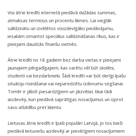
Visi ātrie kredīti internetā piedāvā dažādas summas,
atmaksas termiņus un procentu likmes. Lai vieglāk
salīdzinātu un izvēlētos visizdevīgāko piedāvājumu,
iesakām izmantot speciālus salīdzināšanas rīkus, kas ir
pieejami daudzās finanšu vietnēs.
Ātrie kredīti no 18 gadiem bez darba vietas ir pieejami
jaunajiem pilngadīgajiem, kas varētu vēl būt skolēni,
studenti vai bezdarbnieki. Šādi kredīti var būt derīgi īpašu
situāciju risināšanai vai neparedzētu izdevumu segšanai.
Tomēr ir jābūt piesardzīgiem un jāizvēlas tikai tādi
aizdevēji, kuri piedāvā saprātīgas nosacījumus un izprot
savu atbildību pret klientu.
Lietuvas ātrie kredīti ir īpaši populāri Latvijā, jo tos bieži
piedāvā lietuviešu aizdevēji ar pievilcīgiem nosacījumiem.