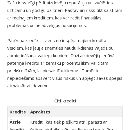
Taču ir svarīgi pētīt aizdevēju reputāciju un izvēlēties
uzticamu un godīgu partneri. Pastāv arī risks tikt saistītam
ar melnajiem kredītiem, kas var radīt finansiālas
problēmas un nelabvēlīgus nosacījumus.
Patēriņa kredīts ir viens no iespējamajiem kredīta
veidiem, kas ļauj aizņemties naudu ikdienas vajadzību
apmierināšanai vai iepirkumiem. Daži aizdevēji piedāvā
patēriņa kredītu ar zemāku procentu likmi vai citām
priekšrocībām, lai piesaistītu klientus. Tomēr ir
nepieciešams apsvērt visus riskus un apjēgt savas spējas
atmaksāt aizdevumu.
Citi kredīti
Kredits
Apraksts
Ātrie
Kredīti, kas tiek piešķirti ātri, parasti ar
kredīti
ērtiem pieteikšanās veidiem un izmaksām.