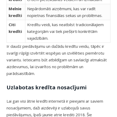
Melnie
Nepārdomāti aizņēmumi, kas var radīt
kredīti
nopietnas finansiālas sekas un problēmas.
Citi
Kredītu veidi, kas neatbilst tradicionālajiem
kredīti
kategorijām vai tiek piešķirti konkrētām
vajadzībām.
Ir daudz piedāvājumu un dažādu kredītu veidu, tāpēc ir
svarīgi rūpīgi izvērtēt iespējas un izvēlēties piemērotu
variantu. Ieteicams būt atbildīgam un savlaicīgi atmaksāt
aizdevumus, lai izvairītos no problēmām un
parādsaistībām.
Uzlabotas kredīta nosacījumi
Lai gan visi ātrie kredīti internetā ir pieejami ar saviem
nosacījumiem, daži aizdevēji ir uzlabojuši savus
piedāvājumus, īpaši jaunie atrie krediti 2018. Šie