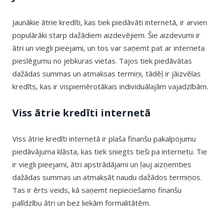
Jaunākie ātrie kredīti, kas tiek piedāvāti internetā, ir arvien
populārāki starp dažādiem aizdevējiem. Šie aizdevumi ir
ātri un viegli pieejami, un tos var saņemt pat ar interneta
pieslēgumu no jebkuras vietas. Tajos tiek piedāvātas
dažādas summas un atmaksas termiņi, tādēļ ir jāizvēlas
kredīts, kas ir vispiemērotākais individuālajām vajadzībām.
Viss ātrie kredīti internetā
Viss ātrie kredīti internetā ir plaša finanšu pakalpojumu
piedāvājuma klāsta, kas tiek sniegts tieši pa internetu. Tie
ir viegli pieejami, ātri apstrādājami un ļauj aizņemties
dažādas summas un atmaksāt naudu dažādos termiņos.
Tas ir ērts veids, kā saņemt nepieciešamo finanšu
palīdzību ātri un bez liekām formalitātēm.