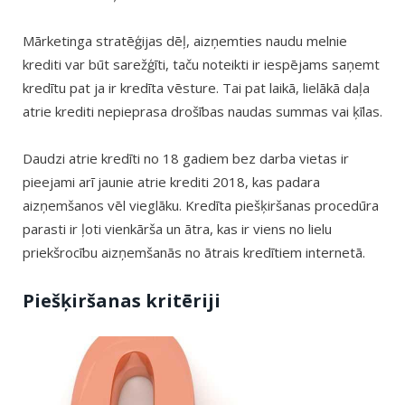
Mārketinga stratēģijas dēļ, aizņemties naudu melnie
krediti var būt sarežģīti, taču noteikti ir iespējams saņemt
kredītu pat ja ir kredīta vēsture. Tai pat laikā, lielākā daļa
atrie krediti nepieprasa drošības naudas summas vai ķīlas.
Daudzi atrie kredīti no 18 gadiem bez darba vietas ir
pieejami arī jaunie atrie krediti 2018, kas padara
aizņemšanos vēl vieglāku. Kredīta piešķiršanas procedūra
parasti ir ļoti vienkārša un ātra, kas ir viens no lielu
priekšrocību aizņemšanās no ātrais kredītiem internetā.
Piešķiršanas kritēriji