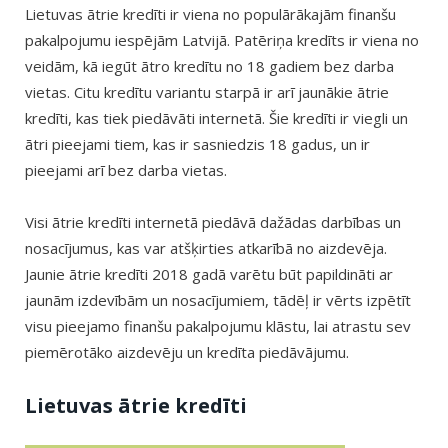
Lietuvas ātrie kredīti ir viena no populārākajām finanšu
pakalpojumu iespējām Latvijā. Patēriņa kredīts ir viena no
veidām, kā iegūt ātro kredītu no 18 gadiem bez darba
vietas. Citu kredītu variantu starpā ir arī jaunākie ātrie
kredīti, kas tiek piedāvāti internetā. Šie kredīti ir viegli un
ātri pieejami tiem, kas ir sasniedzis 18 gadus, un ir
pieejami arī bez darba vietas.
Visi ātrie kredīti internetā piedāvā dažādas darbības un
nosacījumus, kas var atšķirties atkarībā no aizdevēja.
Jaunie ātrie kredīti 2018 gadā varētu būt papildināti ar
jaunām izdevībām un nosacījumiem, tādēļ ir vērts izpētīt
visu pieejamo finanšu pakalpojumu klāstu, lai atrastu sev
piemērotāko aizdevēju un kredīta piedāvājumu.
Lietuvas ātrie kredīti