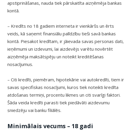
apstiprināšanas, nauda tiek pārskaitīta aizņēmēja bankas
kontā.
– Kredīts no 18 gadiem interneta ir vienkāršs un ērts
veids, kā saņemt finansiālu palīdzību tieši savā bankas
kontā. Piesakot kredītam, ir jāievada savas personas dati,
ieņēmumi un izdevumi, lai aizdevējs varētu novērtēt
aizņēmēja maksātspēju un noteikt kreditēšanas
nosacījumus.
– Citi kredīti, piemēram, hipotekārie vai autokredīti, tiem ir
savas specifiskas nosacījumi, kuros tiek noteikti kredīta
atdošanas termiņi, procentu likmes un citi svarīgi faktori.
Šāda veida kredīti parasti tiek piedāvāti aizdevumu
sniedzēju vai banku filiālēs.
Minimālais vecums – 18 gadi