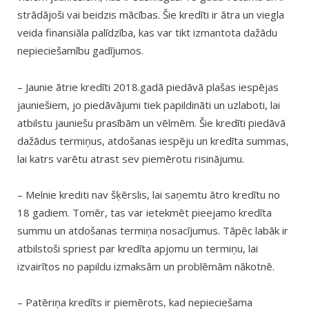
strādājoši vai beidzis mācības. Šie kredīti ir ātra un viegla
veida finansiāla palīdzība, kas var tikt izmantota dažādu
nepieciešamību gadījumos.
– Jaunie ātrie kredīti 2018.gadā piedāvā plašas iespējas
jauniešiem, jo piedāvājumi tiek papildināti un uzlaboti, lai
atbilstu jauniešu prasībām un vēlmēm. Šie kredīti piedāvā
dažādus termiņus, atdošanas iespēju un kredīta summas,
lai katrs varētu atrast sev piemērotu risinājumu.
– Melnie krediti nav šķērslis, lai saņemtu ātro kredītu no
18 gadiem. Tomēr, tas var ietekmēt pieejamo kredīta
summu un atdošanas termiņa nosacījumus. Tāpēc labāk ir
atbilstoši spriest par kredīta apjomu un termiņu, lai
izvairītos no papildu izmaksām un problēmām nākotnē.
– Patēriņa kredīts ir piemērots, kad nepieciešama