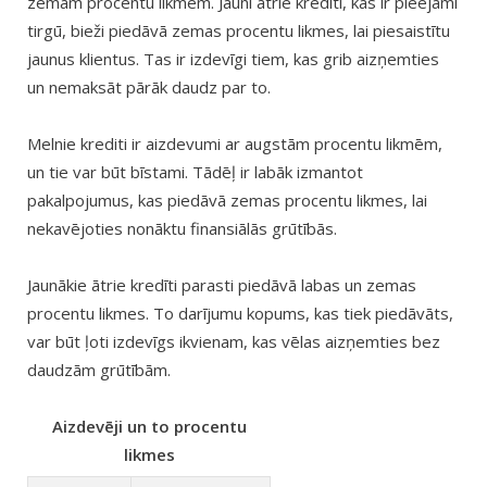
zemām procentu likmēm. Jauni ātrie kredīti, kas ir pieejami
tirgū, bieži piedāvā zemas procentu likmes, lai piesaistītu
jaunus klientus. Tas ir izdevīgi tiem, kas grib aizņemties
un nemaksāt pārāk daudz par to.
Melnie krediti ir aizdevumi ar augstām procentu likmēm,
un tie var būt bīstami. Tādēļ ir labāk izmantot
pakalpojumus, kas piedāvā zemas procentu likmes, lai
nekavējoties nonāktu finansiālās grūtībās.
Jaunākie ātrie kredīti parasti piedāvā labas un zemas
procentu likmes. To darījumu kopums, kas tiek piedāvāts,
var būt ļoti izdevīgs ikvienam, kas vēlas aizņemties bez
daudzām grūtībām.
Aizdevēji un to procentu
likmes