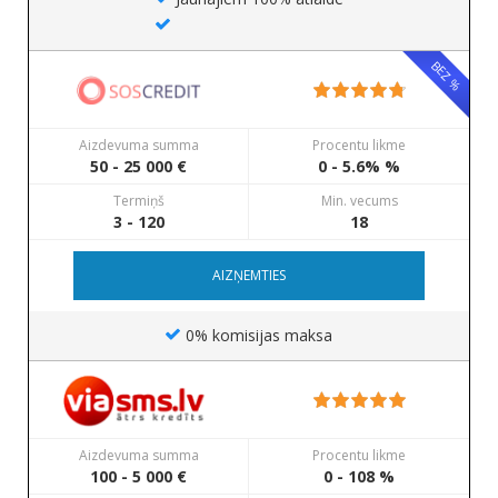
BEZ %
Aizdevuma summa
Procentu likme
50 - 25 000 €
0 - 5.6% %
Termiņš
Min. vecums
3 - 120
18
AIZŅEMTIES
0% komisijas maksa
Aizdevuma summa
Procentu likme
100 - 5 000 €
0 - 108 %