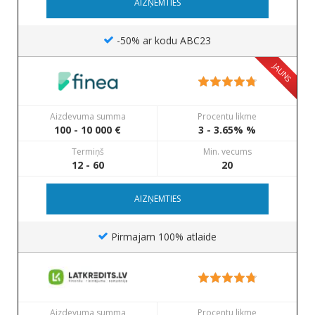
AIZŅEMTIES
-50% ar kodu ABC23
JAUNS
Aizdevuma summa
Procentu likme
100 - 10 000 €
3 - 3.65% %
Termiņš
Min. vecums
12 - 60
20
AIZŅEMTIES
Pirmajam 100% atlaide
Aizdevuma summa
Procentu likme