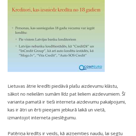
Lietuvas ātrie kredīti piedāvā plašu aizdevumu klāstu,
sākot no nelielām sumām līdz pat lieliem aizdevumiem. Šī
varianta pamatā ir tieši interneta aizdevumu pakalpojumi,
kas ir ātri un ērti pieejami jebkurā laikā un vietā,
izmantojot interneta pieslēgumu.
Patēriņa kredīts ir veids, kā aizņemties naudu, lai segtu