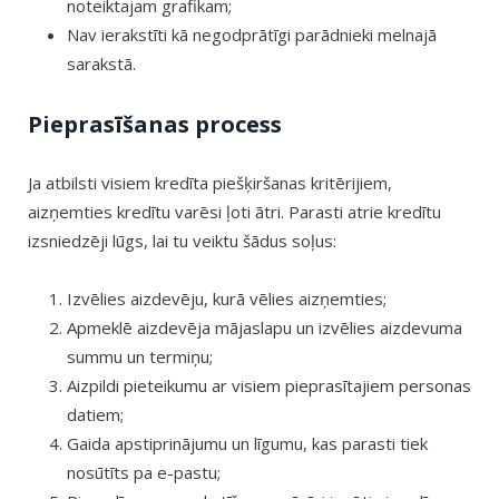
noteiktajam grafikam;
Nav ierakstīti kā negodprātīgi parādnieki melnajā
sarakstā.
Pieprasīšanas process
Ja atbilsti visiem kredīta piešķiršanas kritērijiem,
aizņemties kredītu varēsi ļoti ātri. Parasti atrie kredītu
izsniedzēji lūgs, lai tu veiktu šādus soļus:
Izvēlies aizdevēju, kurā vēlies aizņemties;
Apmeklē aizdevēja mājaslapu un izvēlies aizdevuma
summu un termiņu;
Aizpildi pieteikumu ar visiem pieprasītajiem personas
datiem;
Gaida apstiprinājumu un līgumu, kas parasti tiek
nosūtīts pa e-pastu;