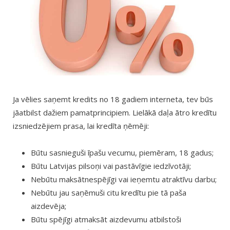
Ja vēlies saņemt kredits no 18 gadiem interneta, tev būs
jāatbilst dažiem pamatprincipiem. Lielākā daļa ātro kredītu
izsniedzējiem prasa, lai kredīta ņēmēji:
Būtu sasnieguši īpašu vecumu, piemēram, 18 gadus;
Būtu Latvijas pilsoņi vai pastāvīgie iedzīvotāji;
Nebūtu maksātnespējīgi vai ieņemtu atraktīvu darbu;
Nebūtu jau saņēmuši citu kredītu pie tā paša
aizdevēja;
Būtu spējīgi atmaksāt aizdevumu atbilstoši