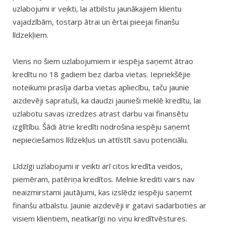
uzlabojumi ir veikti, lai atbilstu jaunākajiem klientu
vajadzībām, tostarp ātrai un ērtai pieejai finanšu
līdzekļiem.
Viens no šiem uzlabojumiem ir iespēja saņemt ātrao
kredītu no 18 gadiem bez darba vietas. Iepriekšējie
noteikumi prasīja darba vietas apliecību, taču jaunie
aizdevēji sapratuši, ka daudzi jaunieši meklē kredītu, lai
uzlabotu savas izredzes atrast darbu vai finansētu
izglītību. Šādi ātrie kredīti nodrošina iespēju saņemt
nepieciešamos līdzekļus un attīstīt savu potenciālu.
Līdzīgi uzlabojumi ir veikti arī citos kredīta veidos,
piemēram, patēriņa kredītos. Melnie krediti vairs nav
neaizmirstami jautājumi, kas izslēdz iespēju saņemt
finanšu atbalstu. Jaunie aizdevēji ir gatavi sadarboties ar
visiem klientiem, neatkarīgi no viņu kredītvēstures.