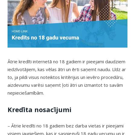
Ātrie kredīti internetā no 18 gadiem ir pieejami daudziem
iedzīvotājiem, kas vēlas ātri un ērti saņemt naudu. Līdz ar
to, ja pildi visus noteiktos kritērijus un ievēro procedūru,
aizdevumu varēsi saņemt ļoti ātri un izmantot to savām
nepieciešamībām.
Kredīta nosacījumi
– Ātrie kredīti no 18 gadiem bez darba vietas ir pieejami
visiem jauniešiem, kas ir sasnieguši 18 gadu vecumu un ir