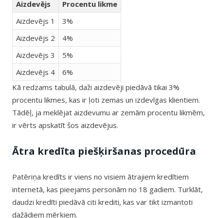
Aizdevējs
Procentu likme
Aizdevējs 1
3%
Aizdevējs 2
4%
Aizdevējs 3
5%
Aizdevējs 4
6%
Kā redzams tabulā, daži aizdevēji piedāvā tikai 3%
procentu likmes, kas ir ļoti zemas un izdevīgas klientiem.
Tādēļ, ja meklējat aizdevumu ar zemām procentu likmēm,
ir vērts apskatīt šos aizdevējus.
Ātra kredīta piešķiršanas procedūra
Patēriņa kredīts ir viens no visiem ātrajiem kredītiem
internetā, kas pieejams personām no 18 gadiem. Turklāt,
daudzi kredīti piedāvā citi krediti, kas var tikt izmantoti
dažādiem mērķiem.