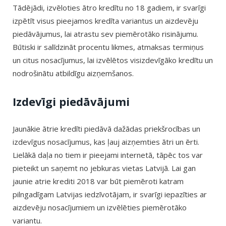
Tādējādi, izvēloties ātro kredītu no 18 gadiem, ir svarīgi
izpētīt visus pieejamos kredīta variantus un aizdevēju
piedāvājumus, lai atrastu sev piemērotāko risinājumu.
Būtiski ir salīdzināt procentu likmes, atmaksas termiņus
un citus nosacījumus, lai izvēlētos visizdevīgāko kredītu un
nodrošinātu atbildīgu aizņemšanos.
Izdevīgi piedāvājumi
Jaunākie ātrie kredīti piedāvā dažādas priekšrocības un
izdevīgus nosacījumus, kas ļauj aizņemties ātri un ērti.
Lielākā daļa no tiem ir pieejami internetā, tāpēc tos var
pieteikt un saņemt no jebkuras vietas Latvijā. Lai gan
jaunie atrie krediti 2018 var būt piemēroti katram
pilngadīgam Latvijas iedzīvotājam, ir svarīgi iepazīties ar
aizdevēju nosacījumiem un izvēlēties piemērotāko
variantu.