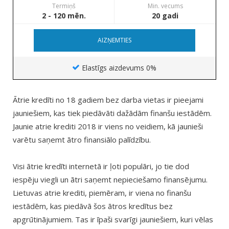
Termiņš
Min. vecums
2 - 120 mēn.
20 gadi
AIZŅEMTIES
Elastīgs aizdevums 0%
Ātrie kredīti no 18 gadiem bez darba vietas ir pieejami
jauniešiem, kas tiek piedāvāti dažādām finanšu iestādēm.
Jaunie atrie krediti 2018 ir viens no veidiem, kā jaunieši
varētu saņemt ātro finansiālo palīdzību.
Visi ātrie kredīti internetā ir ļoti populāri, jo tie dod
iespēju viegli un ātri saņemt nepieciešamo finansējumu.
Lietuvas atrie krediti, piemēram, ir viena no finanšu
iestādēm, kas piedāvā šos ātros kredītus bez
apgrūtinājumiem. Tas ir īpaši svarīgi jauniešiem, kuri vēlas