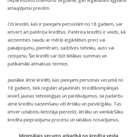
neparedzētu izdevumu segšanai, gan iegādāties ilgplāna
ietaupījumu precēm.
Citi krediti, kas ir pieejami personām no 18 gadiem, var
ietvert arī patēriņa kredītus. Patēriņa kredīts ir veids, kā
aizņemties naudu ar mērķi iegādāties preci vai
pakalpojumu, piemēram, sadzīves tehniku, auto vai
ceļojumu. Šie kredīti var būt lielākas summas un
patīkamāki atmaksas termiņi.
Jaunākie ātrie kredīti, kas pieejami personas vecumā no
18 gadiem, tiek regulāri atjaunināti. Kredītkompānijas
ievieš jaunas tehnoloģijas un piedāvājumus, lai padarītu
atrie kredītu saņemšanu vēl ērtāku un pievilcīgāku. Tas
ietver uzlabotu lietotāja pieredzi, ātrāku un vienkāršāku
kredīta pieprasījuma procesu un labākus nosacījumus.
Minimālais vecums atkarībā no kredīta veida