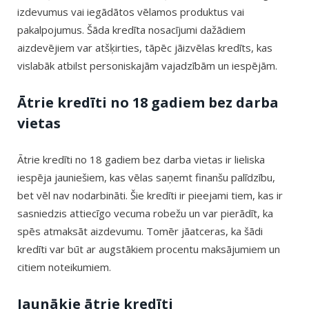
izdevumus vai iegādātos vēlamos produktus vai
pakalpojumus. Šāda kredīta nosacījumi dažādiem
aizdevējiem var atšķirties, tāpēc jāizvēlas kredīts, kas
vislabāk atbilst personiskajām vajadzībām un iespējām.
Ātrie kredīti no 18 gadiem bez darba
vietas
Ātrie kredīti no 18 gadiem bez darba vietas ir lieliska
iespēja jauniešiem, kas vēlas saņemt finanšu palīdzību,
bet vēl nav nodarbināti. Šie kredīti ir pieejami tiem, kas ir
sasniedzis attiecīgo vecuma robežu un var pierādīt, ka
spēs atmaksāt aizdevumu. Tomēr jāatceras, ka šādi
kredīti var būt ar augstākiem procentu maksājumiem un
citiem noteikumiem.
Jaunākie ātrie kredīti