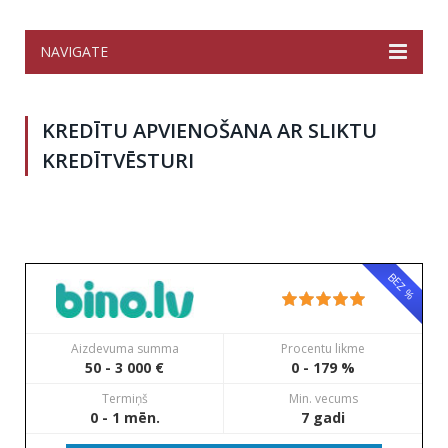
NAVIGATE
KREDĪTU APVIENOŠANA AR SLIKTU
KREDĪTVĒSTURI
BEZ %
Aizdevuma summa
Procentu likme
50 - 3 000 €
0 - 179 %
Termiņš
Min. vecums
0 - 1 mēn.
7 gadi