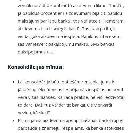
zemāk norādītā kombinētā aizdevuma likme. Turklāt,
ja papildus procentiem aizdevumam bija citi papildu
maksājumi par labu bankai, tos var atcelt. Piemēram,
aizdevums tika izsniegts kartē. Tas, starp citu, ir
visdārgākā aizdevuma iespēja. Papildus interesēm,
tas var ietvert pakalpojumu maksu, SMS bankas
pakalpojumus utt.
Konsolidācijas mīnusi:
Lai konsolidācija būtu patiešām rentabla, jums ir
jāspēj aprēķināt visas iespējamās iespējas un ņemt
vērā visas nianses. Kā rāda prakse, ne visi iedzīvotāji
to dara. Daži “uz vārda” tic bankai. Citi vienkārši
nezina, kā skaitīt.
Pirms jauna aizdevuma apstiprināšanas banka rūpīgi
pārbauda aizņēmēju. Iespējams, ka banka atteiksies