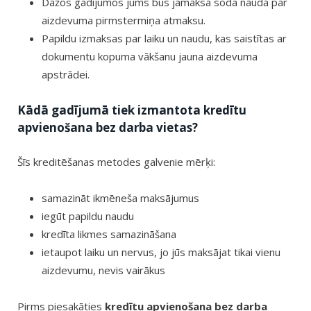
Dažos gadījumos jums būs jāmaksā soda nauda par
aizdevuma pirmstermiņa atmaksu.
Papildu izmaksas par laiku un naudu, kas saistītas ar
dokumentu kopuma vākšanu jauna aizdevuma
apstrādei.
Kādā gadījumā tiek izmantota kredītu
apvienošana bez darba vietas?
Šīs kreditēšanas metodes galvenie mērķi:
samazināt ikmēneša maksājumus
iegūt papildu naudu
kredīta likmes samazināšana
ietaupot laiku un nervus, jo jūs maksājat tikai vienu
aizdevumu, nevis vairākus
Pirms piesakāties
kredītu apvienošana bez darba