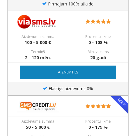
Pirmajam 100% atlaide
Aizdevuma summa
Procentu likme
100 - 5 000 €
0 - 108 %
Termiņš
Min. vecums
2 - 120 mēn.
20 gadi
AIZŅEMTIES
Elastīgs aizdevums 0%
BEZ %
Aizdevuma summa
Procentu likme
50 - 5 000 €
0 - 179 %