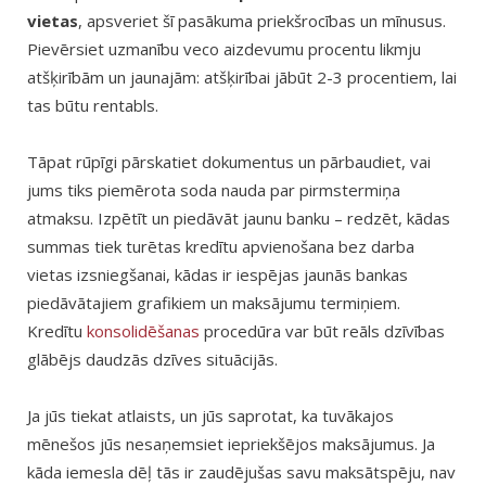
vietas
, apsveriet šī pasākuma priekšrocības un mīnusus.
Pievērsiet uzmanību veco aizdevumu procentu likmju
atšķirībām un jaunajām: atšķirībai jābūt 2-3 procentiem, lai
tas būtu rentabls.
Tāpat rūpīgi pārskatiet dokumentus un pārbaudiet, vai
jums tiks piemērota soda nauda par pirmstermiņa
atmaksu. Izpētīt un piedāvāt jaunu banku – redzēt, kādas
summas tiek turētas kredītu apvienošana bez darba
vietas izsniegšanai, kādas ir iespējas jaunās bankas
piedāvātajiem grafikiem un maksājumu termiņiem.
Kredītu
konsolidēšanas
procedūra var būt reāls dzīvības
glābējs daudzās dzīves situācijās.
Ja jūs tiekat atlaists, un jūs saprotat, ka tuvākajos
mēnešos jūs nesaņemsiet iepriekšējos maksājumus. Ja
kāda iemesla dēļ tās ir zaudējušas savu maksātspēju, nav