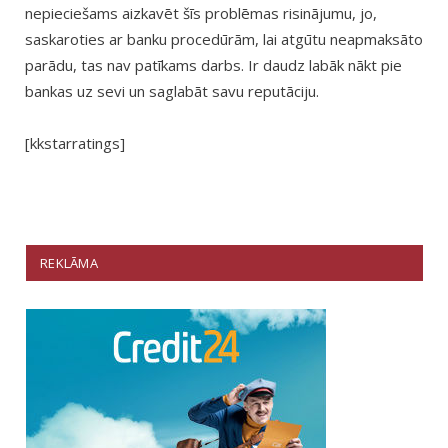
nepieciešams aizkavēt šīs problēmas risinājumu, jo,
saskaroties ar banku procedūrām, lai atgūtu neapmaksāto
parādu, tas nav patīkams darbs. Ir daudz labāk nākt pie
bankas uz sevi un saglabāt savu reputāciju.
[kkstarratings]
REKLĀMA