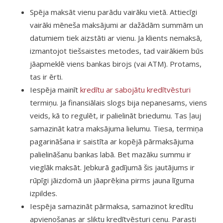
Spēja maksāt vienu parādu vairāku vietā. Attiecīgi
vairāki mēneša maksājumi ar dažādām summām un
datumiem tiek aizstāti ar vienu. Ja klients nemaksā,
izmantojot tiešsaistes metodes, tad vairākiem būs
jāapmeklē viens bankas birojs (vai ATM). Protams,
tas ir ērti.
Iespēja mainīt
kredītu ar sabojātu kredītvēsturi
termiņu. Ja finansiālais slogs bija nepanesams, viens
veids, kā to regulēt, ir palielināt briedumu. Tas ļauj
samazināt katra maksājuma lielumu. Tiesa, termiņa
pagarināšana ir saistīta ar kopējā pārmaksājuma
palielināšanu bankas labā. Bet mazāku summu ir
vieglāk maksāt. Jebkurā gadījumā šis jautājums ir
rūpīgi jāizdomā un jāaprēķina pirms jauna līguma
izpildes.
Iespēja samazināt pārmaksa, samazinot kredītu
apvienošanas ar sliktu kredītvēsturi cenu. Parasti