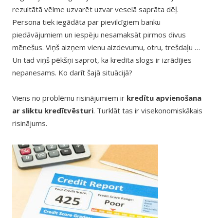
rezultātā vēlme uzvarēt uzvar veselā saprāta dēļ.
Persona tiek iegādāta par pievilcīgiem banku
piedāvājumiem un iespēju nesamaksāt pirmos divus
mēnešus. Viņš aizņem vienu aizdevumu, otru, trešdaļu …
Un tad viņš pēkšņi saprot, ka kredīta slogs ir izrādījies
nepanesams. Ko darīt šajā situācijā?
Viens no problēmu risinājumiem ir
kredītu apvienošana
ar sliktu kredītvēsturi
. Turklāt tas ir visekonomiskākais
risinājums.