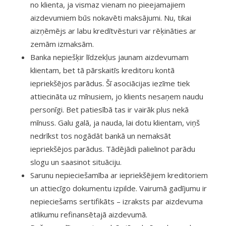
no klienta, ja vismaz vienam no pieejamajiem
aizdevumiem būs nokavēti maksājumi. Nu, tikai
aizņēmējs ar labu kredītvēsturi var rēķināties ar
zemām izmaksām.
Banka nepiešķir līdzekļus jaunam aizdevumam
klientam, bet tā pārskaitīs kreditoru kontā
iepriekšējos parādus. Šī asociācijas iezīme tiek
attiecināta uz mīnusiem, jo ​​klients nesaņem naudu
personīgi. Bet patiesībā tas ir vairāk plus nekā
mīnuss. Galu galā, ja nauda, ​​lai dotu klientam, viņš
nedrīkst tos nogādāt bankā un nemaksāt
iepriekšējos parādus. Tādējādi palielinot parādu
slogu un saasinot situāciju.
Sarunu nepieciešamība ar iepriekšējiem kreditoriem
un attiecīgo dokumentu izpilde. Vairumā gadījumu ir
nepieciešams sertifikāts – izraksts par aizdevuma
atlikumu refinansētajā aizdevumā.