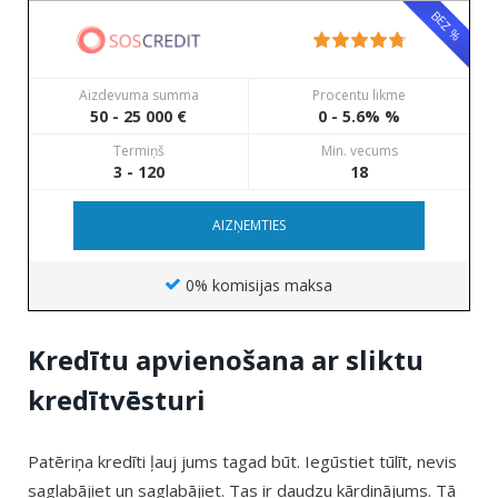
BEZ %
Aizdevuma summa
Procentu likme
50 - 25 000 €
0 - 5.6% %
Termiņš
Min. vecums
3 - 120
18
AIZŅEMTIES
0% komisijas maksa
Kredītu apvienošana ar sliktu
kredītvēsturi
Patēriņa kredīti ļauj jums tagad būt. Iegūstiet tūlīt, nevis
saglabājiet un saglabājiet. Tas ir daudzu kārdinājums. Tā