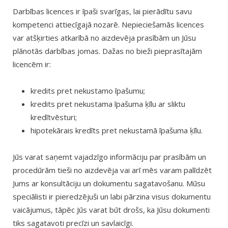
Darbības licences ir īpaši svarīgas, lai pierādītu savu
kompetenci attiecīgajā nozarē. Nepieciešamās licences
var atšķirties atkarībā no aizdevēja prasībām un Jūsu
plānotās darbības jomas. Dažas no bieži pieprasītajām
licencēm ir:
kredits pret nekustamo īpašumu;
kredits pret nekustama īpašuma ķīlu ar sliktu
kredītvēsturi;
hipotekārais kredīts pret nekustamā īpašuma ķīlu.
Jūs varat saņemt vajadzīgo informāciju par prasībām un
procedūrām tieši no aizdevēja vai arī mēs varam palīdzēt
Jums ar konsultāciju un dokumentu sagatavošanu. Mūsu
speciālisti ir pieredzējuši un labi pārzina visus dokumentu
vaicājumus, tāpēc Jūs varat būt drošs, ka Jūsu dokumenti
tiks sagatavoti precīzi un savlaicīgi.