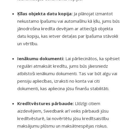
Ķīlas objekta datu kopija:
Ja plānojat izmantot
nekustamo īpašumu vai automašīnu kā ķīlu, jums būs
jānodrošina kredīta devējam ar attiecīgā objekta
datu kopiju, kas ietver detaļas par īpašuma stāvokli
un vērtību.
Ienākumu dokumenti:
Lai pārliecinātos, ka spēsiet
regulāri atmaksāt kredītu, jums būs jāiesniedz
atbilstoši ienākumu dokumenti. Tas var būt algu vai
pensiju apliecības, izraksti no konta vai citi
dokumenti, kas apliecina jūsu finanšu stabilitāti.
Kredītvēstures pārbaude:
Līdzīgi citiem
aizdevējiem, Swedbank arī veiks pārbaudi jūsu
kredītvēsturē, lai novērtētu jūsu kredītsaistību
maksājumu plūsmu un maksātnespējas riskus.