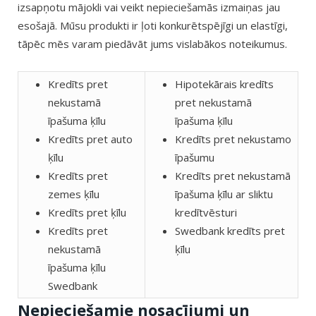
izsapņotu mājokli vai veikt nepieciešamās izmaiņas jau
esošajā. Mūsu produkti ir ļoti konkurētspējīgi un elastīgi,
tāpēc mēs varam piedāvāt jums vislabākos noteikumus.
Kredīts pret
Hipotekārais kredīts
nekustamā
pret nekustamā
īpašuma ķīlu
īpašuma ķīlu
Kredīts pret auto
Kredīts pret nekustamo
ķīlu
īpašumu
Kredīts pret
Kredīts pret nekustamā
zemes ķīlu
īpašuma ķīlu ar sliktu
Kredīts pret ķīlu
kredītvēsturi
Kredīts pret
Swedbank kredīts pret
nekustamā
ķīlu
īpašuma ķīlu
Swedbank
Nepieciešamie nosacījumi un