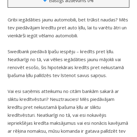
Elastīgs aizdevums 0%
Gribi iegādāties jaunu automobili, bet trūkst naudas? Mēs
tev piedāvājam kredītu pret auto ķīlu, lai tu varētu ātri un
vienkārši iegūt vēlamo automobili.
Swedbank piedāvā īpašu iespēju – kredīts pret ķīlu.
Neatkarīgi no tā, vai vēlies iegādāties jaunu mājokli vai
renovēt esošo, šis hipotekārais kredīts pret nekustamā
īpašuma ķīlu palīdzēs tev īstenot savus sapņus.
Vai esi saņēmis atteikumu no citām bankām sakarā ar
sliktu kredītvēsturi? Neuztraucies! Mēs piedāvājam
kredītu pret nekustamā īpašuma ķīlu ar sliktu
kredītvēsturi. Neatkarīgi no tā, vai esi nokavējis
iepriekšējas kredīta maksājumus vai esi nonācis kavējumā
ar rēķina nomaksu, mūsu komanda ir gatava palīdzēt tev