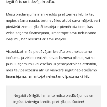
iegūt ērtu un izdevīgu kredītu.
Mūsu piedāvājumā ir arī kredīts pret zemes ķīlu. Ja tev
nepieciešama nauda, bet nevēlies atdot savu mājokli, vari
piedāvāt zemes ķīlu. Šī iespēja ir piemērota tiem, kas
vēlas saņemt finansējumu, izmantojot savu nekustamo
īpašumu, bet neriskēt ar savu mājokli.
Visbeidzot, mēs piedāvājam kredītu pret nekustamo
īpašumu. Ja vēlies realizēt savas biznesa plānus, vai nu
jaunu uzņēmumu vai esošās uzņēmējdarbības attīstību,
mēs tev palīdzēsim ātri un vienkārši iegūt nepieciešamo
finansējumu, izmantojot nekustamo īpašumu kā ķīlu.
Negaidi vēl ilgāk! Izmanto mūsu piedāvājumus un
iegūsti izdevīgu kredītu pret ķīlu jau šodien!