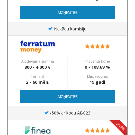
AIZŅEMTIES
Nekādu komisiju
Aizdevuma summa
Procentu likme
800 - 4 000 €
0 - 108.69 %
Termiņš
Min. vecums
2 - 60 mēn.
19 gadi
AIZŅEMTIES
-50% ar kodu ABC23
JAUNS