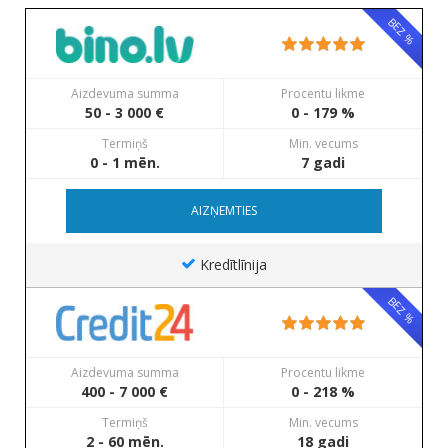
BEZ %
Aizdevuma summa
Procentu likme
50 - 3 000 €
0 - 179 %
Termiņš
Min. vecums
0 - 1 mēn.
7 gadi
AIZŅEMTIES
Kredītlīnija
BEZ %
Aizdevuma summa
Procentu likme
400 - 7 000 €
0 - 218 %
Termiņš
Min. vecums
2 - 60 mēn.
18 gadi