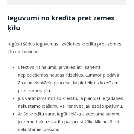
Ieguvumi no kredīta pret zemes
ķīlu
Iegūsti šādus ieguvumus, izvēloties kredītu pret zemes
ķīlu no Luminor:
Efektīvs risinājums, ja vēlies ātri saņemt
nepieciešamos naudas līdzekļus. Luminor piedāvā
ātru un vienkāršu procesu, lai pieteiktos kredītam
pret zemes ķīlu.
Jūs varat izmantot šo kredītu, ja plānojat iegādāties
nekustamo īpašumu vai renovēt jau esošo īpašumu.
Ar šo kredītu varat iegūt lielāku aizdevuma summu,
jo zeme tiek uzskatīta par prestižāku ķīlu nekā citi
nekustamie īpašumi.