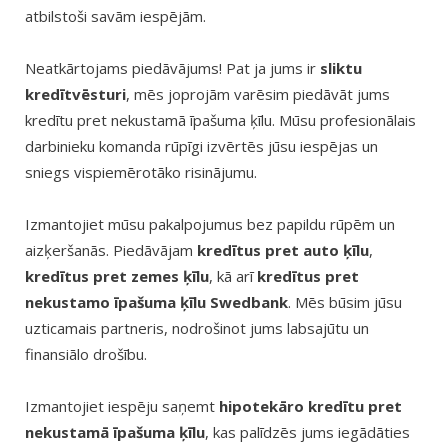
atbilstoši savām iespējām.
Neatkārtojams piedāvājums! Pat ja jums ir
sliktu
kredītvēsturi
, mēs joprojām varēsim piedāvāt jums
kredītu pret nekustamā īpašuma ķīlu. Mūsu profesionālais
darbinieku komanda rūpīgi izvērtēs jūsu iespējas un
sniegs vispiemērotāko risinājumu.
Izmantojiet mūsu pakalpojumus bez papildu rūpēm un
aizķeršanās. Piedāvājam
kredītus pret auto ķīlu
,
kredītus pret zemes ķīlu
, kā arī
kredītus pret
nekustamo īpašuma ķīlu Swedbank
. Mēs būsim jūsu
uzticamais partneris, nodrošinot jums labsajūtu un
finansiālo drošību.
Izmantojiet iespēju saņemt
hipotekāro kredītu pret
nekustamā īpašuma ķīlu
, kas palīdzēs jums iegādāties