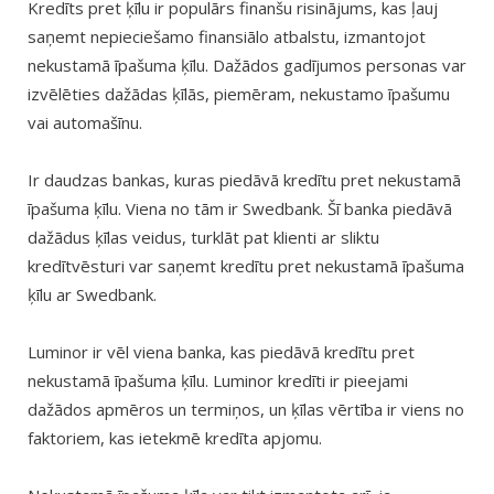
Kredīts pret ķīlu ir populārs finanšu risinājums, kas ļauj
saņemt nepieciešamo finansiālo atbalstu, izmantojot
nekustamā īpašuma ķīlu. Dažādos gadījumos personas var
izvēlēties dažādas ķīlās, piemēram, nekustamo īpašumu
vai automašīnu.
Ir daudzas bankas, kuras piedāvā kredītu pret nekustamā
īpašuma ķīlu. Viena no tām ir Swedbank. Šī banka piedāvā
dažādus ķīlas veidus, turklāt pat klienti ar sliktu
kredītvēsturi var saņemt kredītu pret nekustamā īpašuma
ķīlu ar Swedbank.
Luminor ir vēl viena banka, kas piedāvā kredītu pret
nekustamā īpašuma ķīlu. Luminor kredīti ir pieejami
dažādos apmēros un termiņos, un ķīlas vērtība ir viens no
faktoriem, kas ietekmē kredīta apjomu.