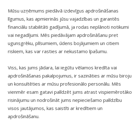
Mūsu uzņēmums piedāvā izdevīgus apdrošināšanas
līgumus, kas apmierinās jūsu vajadzības un garantēs
financiālu stabilitāti gadījumā, ja rodas neplānoti notikumi
vai negadījumi. Mēs piedāvājam apdrošināšanu pret
ugunsgrēku, plīsumiem, ūdens bojājumiem un citiem
riskiem, kas var rasties ar nekustamo īpašumu.
Viss, kas jums jādara, lai iegūtu vēlamos kredīta vai
apdrošināšanas pakalpojumus, ir sazināties ar mūsu biroju
un konsultēties ar mūsu profesionālo personālu. Mēs
vienmēr esam gatavi palīdzēt jums atrast vispiemērotāko
risinājumu un nodrošināt jums nepieciešamo palīdzību
visos jautājumos, kas saistīti ar kredītiem un
apdrošināšanu.