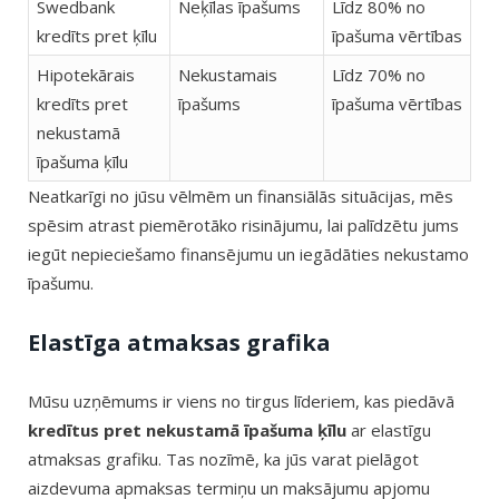
Swedbank
Neķīlas īpašums
Līdz 80% no
kredīts pret ķīlu
īpašuma vērtības
Hipotekārais
Nekustamais
Līdz 70% no
kredīts pret
īpašums
īpašuma vērtības
nekustamā
īpašuma ķīlu
Neatkarīgi no jūsu vēlmēm un finansiālās situācijas, mēs
spēsim atrast piemērotāko risinājumu, lai palīdzētu jums
iegūt nepieciešamo finansējumu un iegādāties nekustamo
īpašumu.
Elastīga atmaksas grafika
Mūsu uzņēmums ir viens no tirgus līderiem, kas piedāvā
kredītus pret nekustamā īpašuma ķīlu
ar elastīgu
atmaksas grafiku. Tas nozīmē, ka jūs varat pielāgot
aizdevuma apmaksas termiņu un maksājumu apjomu