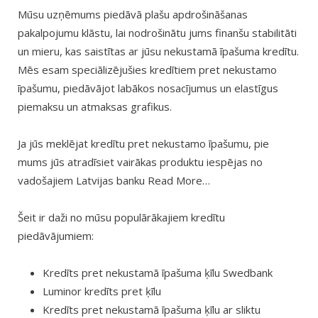
Mūsu uzņēmums piedāvā plašu apdrošināšanas
pakalpojumu klāstu, lai nodrošinātu jums finanšu stabilitāti
un mieru, kas saistītas ar jūsu nekustamā īpašuma kredītu.
Mēs esam speciālizējušies kredītiem pret nekustamo
īpašumu, piedāvājot labākos nosacījumus un elastīgus
piemaksu un atmaksas grafikus.
Ja jūs meklējat kredītu pret nekustamo īpašumu, pie
mums jūs atradīsiet vairākas produktu iespējas no
vadošajiem Latvijas banku Read More…
Šeit ir daži no mūsu populārākajiem kredītu
piedāvājumiem:
Kredīts pret nekustamā īpašuma ķīlu Swedbank
Luminor kredīts pret ķīlu
Kredīts pret nekustamā īpašuma ķīlu ar sliktu