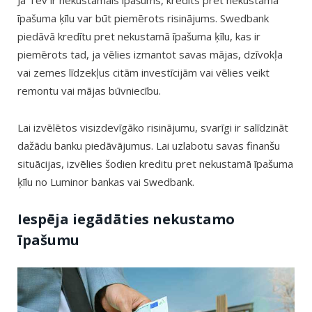
Ja Tev ir nekustamais īpašums, kredīts pret nekustamā
īpašuma ķīlu var būt piemērots risinājums. Swedbank
piedāvā kredītu pret nekustamā īpašuma ķīlu, kas ir
piemērots tad, ja vēlies izmantot savas mājas, dzīvokļa
vai zemes līdzekļus citām investīcijām vai vēlies veikt
remontu vai mājas būvniecību.
Lai izvēlētos visizdevīgāko risinājumu, svarīgi ir salīdzināt
dažādu banku piedāvājumus. Lai uzlabotu savas finanšu
situācijas, izvēlies šodien kreditu pret nekustamā īpašuma
ķīlu no Luminor bankas vai Swedbank.
Iespēja iegādāties nekustamo
īpašumu