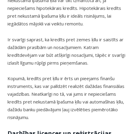
Nekustamā īpašuma ķīla var tikt izmantota arī, ja
nepieciešams hipotekārais kredīts. Hipotekārais kredīts
pret nekustamā īpašuma ķīlu ir ideāls risinājums, lai
iegādātos mājokli vai veiktu remontu.
Ir svarīgi saprast, ka kredīts pret zemes ķīlu ir saistīts ar
dažādām prasībām un nosacījumiem. Katram
kredītdevējam var būt atšķirīgi nosacījumi, tāpēc ir svarīgi
izlasīt līgumu rūpīgi pirms pieņemšanas.
Kopumā, kredīts pret ķīlu ir ērts un pieejams finanšu
instruments, kas var palīdzēt realizēt dažādas finansiālas
vajadzības. Neatkarīgi no tā, vai jums ir nepieciešams
kredīts pret nekustamā īpašuma ķīlu vai automašīnas ķīlu,
dažādu banku piedāvājumi ļauj izvēlēties piemērotāko
risinājumu.
Darbības licences un reģistrācijas