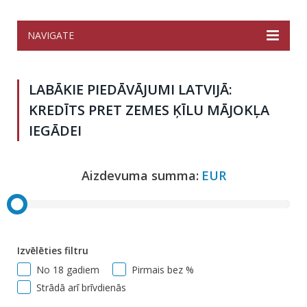
NAVIGATE
LABĀKIE PIEDĀVĀJUMI LATVIJĀ:
KREDĪTS PRET ZEMES ĶĪLU MĀJOKĻA
IEGĀDEI
Aizdevuma summa:
EUR
Izvēlēties filtru
No 18 gadiem
Pirmais bez %
Strādā arī brīvdienās