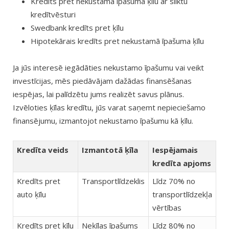
Kredīts pret nekustama īpašuma ķīlu ar sliktu
kredītvēsturi
Swedbank kredīts pret ķīlu
Hipotekārais kredīts pret nekustamā īpašuma ķīlu
Ja jūs interesē iegādāties nekustamo īpašumu vai veikt
investīcijas, mēs piedāvājam dažādas finansēšanas
iespējas, lai palīdzētu jums realizēt savus plānus.
Izvēloties ķīlas kredītu, jūs varat saņemt nepieciešamo
finansējumu, izmantojot nekustamo īpašumu kā ķīlu.
Kredīta veids
Izmantotā ķīla
Iespējamais
kredīta apjoms
Kredīts pret
Transportlīdzeklis
Līdz 70% no
auto ķīlu
transportlīdzekļa
vērtības
Kredīts pret ķīlu
Neķīlas īpašums
Līdz 80% no