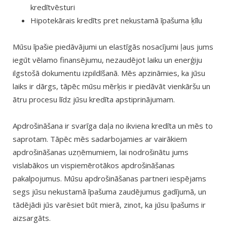
kredītvēsturi
Hipotekārais kredīts pret nekustamā īpašuma ķīlu
Mūsu īpašie piedāvājumi un elastīgās nosacījumi ļaus jums
iegūt vēlamo finansējumu, nezaudējot laiku un enerģiju
ilgstošā dokumentu izpildīšanā. Mēs apzināmies, ka jūsu
laiks ir dārgs, tāpēc mūsu mērķis ir piedāvāt vienkāršu un
ātru procesu līdz jūsu kredīta apstiprinājumam.
Apdrošināšana ir svarīga daļa no ikviena kredīta un mēs to
saprotam. Tāpēc mēs sadarbojamies ar vairākiem
apdrošināšanas uzņēmumiem, lai nodrošinātu jums
vislabākos un vispiemērotākos apdrošināšanas
pakalpojumus. Mūsu apdrošināšanas partneri iespējams
segs jūsu nekustamā īpašuma zaudējumus gadījumā, un
tādējādi jūs varēsiet būt mierā, zinot, ka jūsu īpašums ir
aizsargāts.