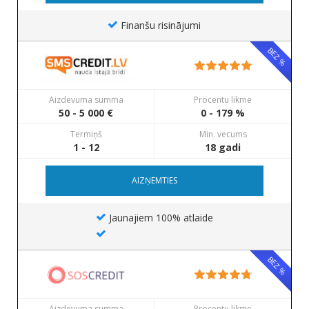
Finanšu risinājumi
BEZ %
Aizdevuma summa
Procentu likme
50 - 5 000 €
0 - 179 %
Termiņš
Min. vecums
1 - 12
18 gadi
AIZŅEMTIES
Jaunajiem 100% atlaide
BEZ %
Aizdevuma summa
Procentu likme