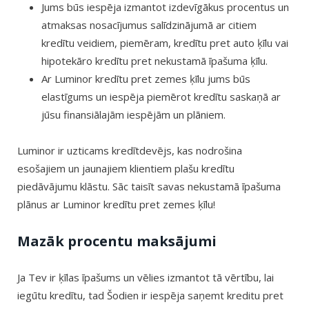
Jums būs iespēja izmantot izdevīgākus procentus un
atmaksas nosacījumus salīdzinājumā ar citiem
kredītu veidiem, piemēram, kredītu pret auto ķīlu vai
hipotekāro kredītu pret nekustamā īpašuma ķīlu.
Ar Luminor kredītu pret zemes ķīlu jums būs
elastīgums un iespēja piemērot kredītu saskaņā ar
jūsu finansiālajām iespējām un plāniem.
Luminor ir uzticams kredītdevējs, kas nodrošina
esošajiem un jaunajiem klientiem plašu kredītu
piedāvājumu klāstu. Sāc taisīt savas nekustamā īpašuma
plānus ar Luminor kredītu pret zemes ķīlu!
Mazāk procentu maksājumi
Ja Tev ir ķīlas īpašums un vēlies izmantot tā vērtību, lai
iegūtu kredītu, tad Šodien ir iespēja saņemt kreditu pret