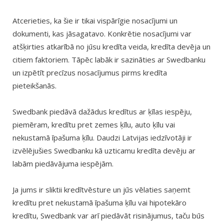
Atcerieties, ka šie ir tikai vispārīgie nosacījumi un
dokumenti, kas jāsagatavo. Konkrētie nosacījumi var
atšķirties atkarībā no jūsu kredīta veida, kredīta devēja un
citiem faktoriem. Tāpēc labāk ir sazināties ar Swedbanku
un izpētīt precīzus nosacījumus pirms kredīta
pieteikšanās.
Swedbank piedāvā dažādus kredītus ar ķīlas iespēju,
piemēram, kredītu pret zemes ķīlu, auto ķīlu vai
nekustamā īpašuma ķīlu. Daudzi Latvijas iedzīvotāji ir
izvēlējušies Swedbanku kā uzticamu kredīta devēju ar
labām piedāvājuma iespējām.
Ja jums ir sliktii kredītvēsture un jūs vēlaties saņemt
kredītu pret nekustamā īpašuma ķīlu vai hipotekāro
kredītu, Swedbank var arī piedāvāt risinājumus, taču būs