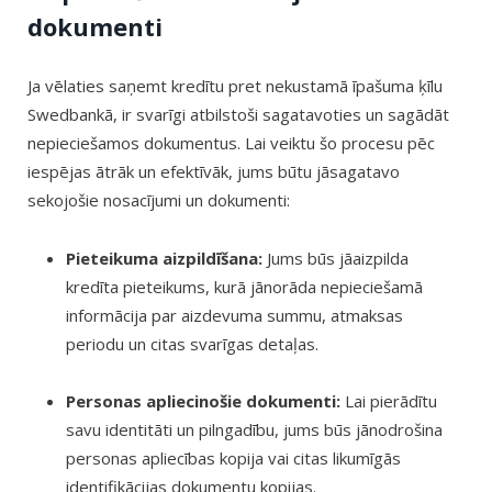
dokumenti
Ja vēlaties saņemt kredītu pret nekustamā īpašuma ķīlu
Swedbankā, ir svarīgi atbilstoši sagatavoties un sagādāt
nepieciešamos dokumentus. Lai veiktu šo procesu pēc
iespējas ātrāk un efektīvāk, jums būtu jāsagatavo
sekojošie nosacījumi un dokumenti:
Pieteikuma aizpildīšana:
Jums būs jāaizpilda
kredīta pieteikums, kurā jānorāda nepieciešamā
informācija par aizdevuma summu, atmaksas
periodu un citas svarīgas detaļas.
Personas apliecinošie dokumenti:
Lai pierādītu
savu identitāti un pilngadību, jums būs jānodrošina
personas apliecības kopija vai citas likumīgās
identifikācijas dokumentu kopijas.