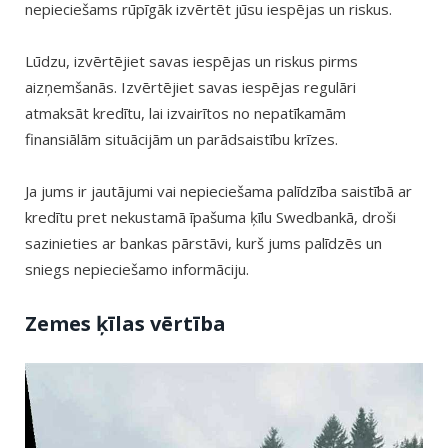
nepieciešams rūpīgāk izvērtēt jūsu iespējas un riskus.
Lūdzu, izvērtējiet savas iespējas un riskus pirms
aizņemšanās. Izvērtējiet savas iespējas regulāri
atmaksāt kredītu, lai izvairītos no nepatīkamām
finansiālām situācijām un parādsaistību krīzes.
Ja jums ir jautājumi vai nepieciešama palīdzība saistībā ar
kredītu pret nekustamā īpašuma ķīlu Swedbankā, droši
sazinieties ar bankas pārstāvi, kurš jums palīdzēs un
sniegs nepieciešamo informāciju.
Zemes ķīlas vērtība