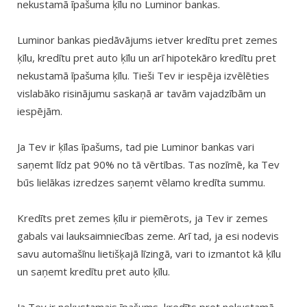
nekustamā īpašuma ķīlu no Luminor bankas.
Luminor bankas piedāvājums ietver kredītu pret zemes
ķīlu, kredītu pret auto ķīlu un arī hipotekāro kredītu pret
nekustamā īpašuma ķīlu. Tieši Tev ir iespēja izvēlēties
vislabāko risinājumu saskaņā ar tavām vajadzībām un
iespējām.
Ja Tev ir ķīlas īpašums, tad pie Luminor bankas vari
saņemt līdz pat 90% no tā vērtības. Tas nozīmē, ka Tev
būs lielākas izredzes saņemt vēlamo kredīta summu.
Kredīts pret zemes ķīlu ir piemērots, ja Tev ir zemes
gabals vai lauksaimniecības zeme. Arī tad, ja esi nodevis
savu automašīnu lietišķajā līzingā, vari to izmantot kā ķīlu
un saņemt kredītu pret auto ķīlu.