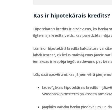
Kas ir hipotekārais kredīts?
Hipotekārais kredīts ir aizdevums, ko banka s
ilgtermiņa kredīta veids, kas paredzēts māju 
Luminor hipotekārā kredīta kalkulators vai cita
labāk izprast, cik lielus maksājumus jāveic par
iemaksas ir iespēja iegūt aizdevumu pat bez 
Lūk, daži apsvērumi, kas jāņem vērā pieņemo
Izdevīgākais hipotekārais kredīts – jāiz
Swedbank pirmstermiņa kredīta atmaksa
Jāaplūko vairāku banku piedāvājumi un dažā