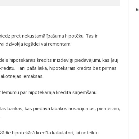
Б
niedz pret nekustamā īpašuma hipotēku. Tas ir
vai dzīvokļa iegādei vai remontam.
dele hipotekārais kredīts ir izdevīgi piedāvājumi, kas ļauj
 kredītu. Tanī pašā laikā, hipotekārais kredīts bez pirmās
sākotnējas iemaksas.
t lēmumu par hipotekāraja kredīta saņemšanu:
vēlas bankas, kas piedāvā labākos nosacījumus, piemēram,
.
die hipotekārā kredīta kalkulatori, lai noteiktu