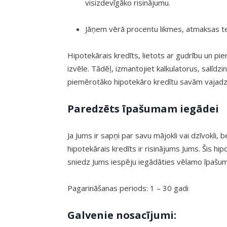
visizdevīgāko risinājumu.
Jāņem vērā procentu likmes, atmaksas te
Hipotekārais kredīts, lietots ar gudrību un pie
izvēle. Tādēļ, izmantojiet kalkulatorus, salīdz
piemērotāko hipotekāro kredītu savām vajad
Paredzēts īpašumam iegādei
Ja Jums ir sapņi par savu mājokli vai dzīvokl
hipotekārais kredīts ir risinājums Jums. Šis h
sniedz Jums iespēju iegādāties vēlamo īpašum
Pagarināšanas periods: 1 – 30 gadi
Galvenie nosacījumi: