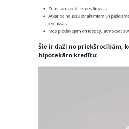
Zems procentu likmes līmenis
Atkarībā no Jūsu ienākumiem un pašaizm
iemaksas
Mēs piedāvājam arī iespēju atmaksāt swe
Šie ir daži no priekšrocībām, 
hipotekāro kredītu: