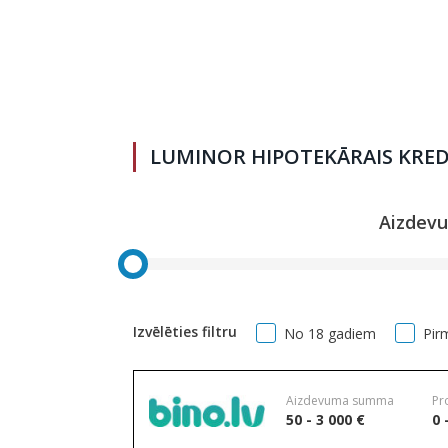
LUMINOR HIPOTEKĀRAIS KRED
Aizdev
Izvēlēties filtru
No 18 gadiem
Pir
Aizdevuma summa
Pr
50 - 3 000 €
0 