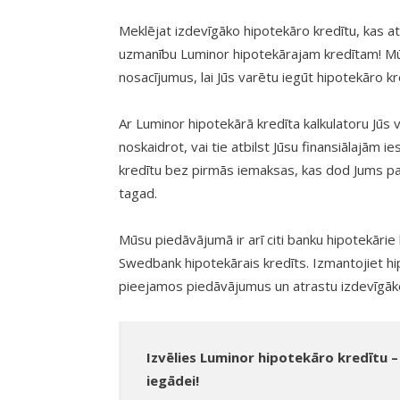
Meklējat izdevīgāko hipotekāro kredītu, kas a
uzmanību Luminor hipotekārajam kredītam! Mū
nosacījumus, lai Jūs varētu iegūt hipotekāro k
Ar Luminor hipotekārā kredīta kalkulatoru Jūs
noskaidrot, vai tie atbilst Jūsu finansiālajām
kredītu bez pirmās iemaksas, kas dod Jums pap
tagad.
Mūsu piedāvājumā ir arī citi banku hipotekārie 
Swedbank hipotekārais kredīts. Izmantojiet hipo
pieejamos piedāvājumus un atrastu izdevīgāko
Izvēlies Luminor hipotekāro kredītu –
iegādei!