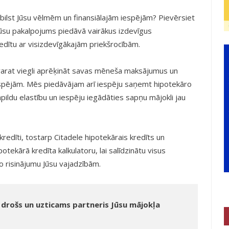
tbilst Jūsu vēlmēm un finansiālajām iespējām? Pievērsiet
su pakalpojums piedāvā vairākus izdevīgus
redītu ar visizdevīgākajām priekšrocībām.
 varat viegli aprēķināt savas mēneša maksājumus un
 iespējām. Mēs piedāvājam arī iespēju saņemt hipotekāro
ildu elastību un iespēju iegādāties sapņu mājokli jau
kredīti, tostarp Citadele hipotekārais kredīts un
tekārā kredīta kalkulatoru, lai salīdzinātu visus
 risinājumu Jūsu vajadzībām.
 drošs un uzticams partneris Jūsu mājokļa