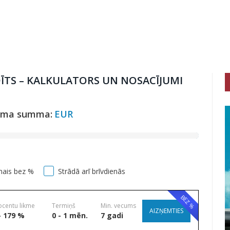
ĪTS – KALKULATORS UN NOSACĪJUMI
uma summa:
EUR
mais bez %
Strādā arī brīvdienās
BEZ %
ocentu likme
Termiņš
Min. vecums
AIZŅEMTIES
- 179 %
0 - 1 mēn.
7 gadi