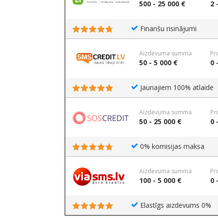
500 - 25 000 €
2 
Finanšu risinājumi
Aizdevuma summa
Pr
50 - 5 000 €
0 
Jaunajiem 100% atlaide
Aizdevuma summa
Pr
50 - 25 000 €
0 
0% komisijas maksa
Aizdevuma summa
Pr
100 - 5 000 €
0 
Elastīgs aizdevums 0%