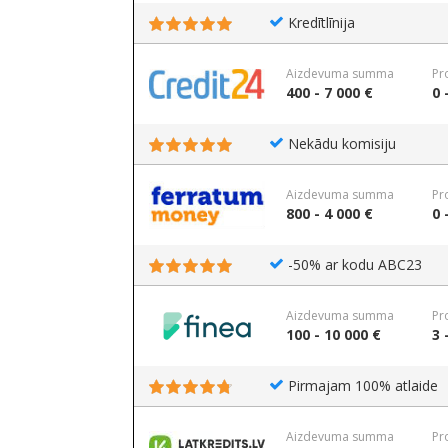
Kredītlīnija
Aizdevuma summa
Pr
400 - 7 000 €
0 
Nekādu komisiju
Aizdevuma summa
Pr
800 - 4 000 €
0 
-50% ar kodu ABC23
Aizdevuma summa
Pr
100 - 10 000 €
3 
Pirmajam 100% atlaide
Aizdevuma summa
Pr