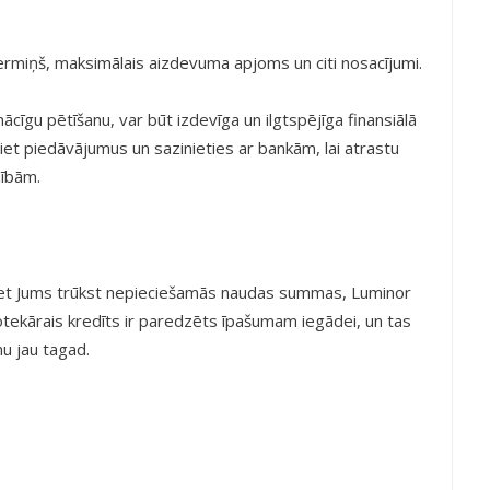
rmiņš, maksimālais aizdevuma apjoms un citi nosacījumi.
nācīgu pētīšanu, var būt izdevīga un ilgtspējīga finansiālā
iniet piedāvājumus un sazinieties ar bankām, lai atrastu
zībām.
i, bet Jums trūkst nepieciešamās naudas summas, Luminor
ipotekārais kredīts ir paredzēts īpašumam iegādei, un tas
u jau tagad.