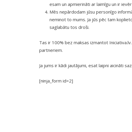
esam un apmierināti ar laimīgu un ir ievē
Mēs nepārdodam jūsu personīgo informāci
neminot to mums. Ja jūs pēc tam kopliet
saglabātu tos droši.
Tas ir 100% bez maksas izmantot Iniciativa.lv.
partneriem.
Ja jums ir kādi jautājumi, esat laipni aicināti s
[ninja_form id=2]