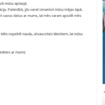
roti mūsu aptaujā.
ju. Patiesībā, jūs varat izmantot mūsu mājas lapā,
ot savus datus ar mums, lai mēs varam apsolīt mēs
 Mēs nopelnīt naudu, atsaucoties klientiem, lai mūsu
azināties ar mums: