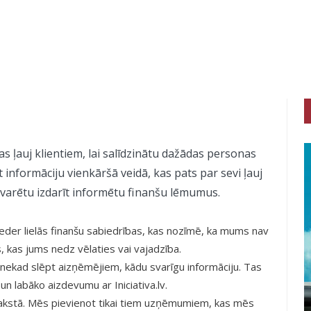
kas ļauj klientiem, lai salīdzinātu dažādas personas
informāciju vienkāršā veidā, kas pats par sevi ļauj
nti varētu izdarīt informētu finanšu lēmumus.
eder lielās finanšu sabiedrības, kas nozīmē, ka mums nav
s, kas jums nedz vēlaties vai vajadzība.
nekad slēpt aizņēmējiem, kādu svarīgu informāciju. Tas
un labāko aizdevumu ar Iniciativa.lv.
akstā. Mēs pievienot tikai tiem uzņēmumiem, kas mēs