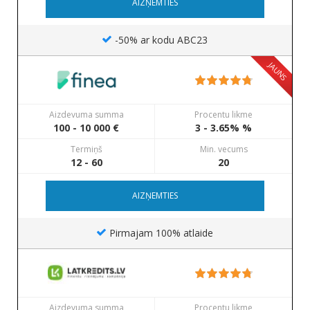
AIZŅEMTIES
-50% ar kodu ABC23
JAUNS
Aizdevuma summa
Procentu likme
100 - 10 000 €
3 - 3.65% %
Termiņš
Min. vecums
12 - 60
20
AIZŅEMTIES
Pirmajam 100% atlaide
Aizdevuma summa
Procentu likme