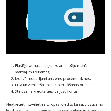
Elastīgs atmaksas grafiks ar iespēju mainīt
maksājumu summas;
Izdevīgi nosacījumi un zems procentu likmes;
Ērta un vienkārša kredīta pieteikšanās process;
Steidzams kredīts tieši uz jūsu konta.
Neatlieciet – izvēlieties Eiropas Kredits kā savu uzticamo
kredīta devēju un saņemiet izdevīgāko elastīgu atmaksas