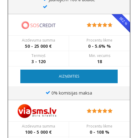
BEZ %
Aizdevuma summa
Procentu likme
50 - 25 000 €
0 - 5.6% %
Termiņš
Min. vecums
3 - 120
18
AIZŅEMTIES
0% komisijas maksa
Aizdevuma summa
Procentu likme
100 - 5 000 €
0 - 108 %