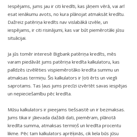
Iespējams, jums jau ir citi kredīti, kas jāņem vērā, vai arī
esat ienākumu avots, no kura plānojat atmaksāt kredītu.
Dažreiz patēriņa kredīts nav vislabākā izvēle, un
iespējams, ir citi risinājumi, kas var būt piemērotāki jūsu
situācijai.
Ja jūs tomēr interesē Bigbank patēriņa kredīts, mēs
varam piedāvāt jums patēriņa kredīta kalkulatoru, kas
palīdzēs izvēlēties vispiemērotāko kredīta summu un
atmaksas termiņu. Šis kalkulators ir ļoti ērts un viegli
saprotams. Tas ļaus jums precīzi izvērtēt savas iespējas
un nepieciešamību pēc kredīta.
Mūsu kalkulators ir pieejams tiešsaistē un ir bezmaksas.
Jums tikai ir jāievada dažādi dati, piemēram, plānotā
kredīta summa, atmaksas termiņš un kredīta procentu
likme. Pēc tam kalkulators aprēķinās, cik liela būs jūsu