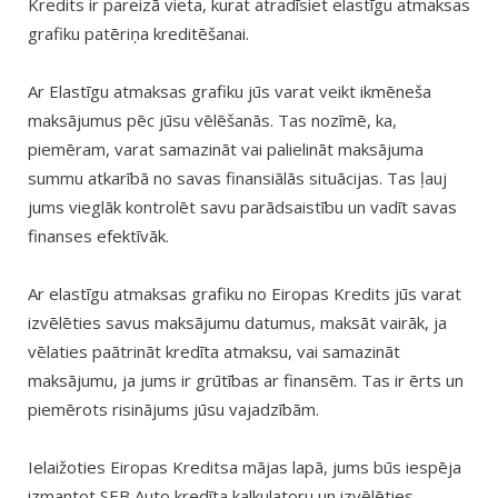
Kredits ir pareizā vieta, kurat atradīsiet elastīgu atmaksas
grafiku patēriņa kreditēšanai.
Ar Elastīgu atmaksas grafiku jūs varat veikt ikmēneša
maksājumus pēc jūsu vēlēšanās. Tas nozīmē, ka,
piemēram, varat samazināt vai palielināt maksājuma
summu atkarībā no savas finansiālās situācijas. Tas ļauj
jums vieglāk kontrolēt savu parādsaistību un vadīt savas
finanses efektīvāk.
Ar elastīgu atmaksas grafiku no Eiropas Kredits jūs varat
izvēlēties savus maksājumu datumus, maksāt vairāk, ja
vēlaties paātrināt kredīta atmaksu, vai samazināt
maksājumu, ja jums ir grūtības ar finansēm. Tas ir ērts un
piemērots risinājums jūsu vajadzībām.
Ielaižoties Eiropas Kreditsa mājas lapā, jums būs iespēja
izmantot SEB Auto kredīta kalkulatoru un izvēlēties