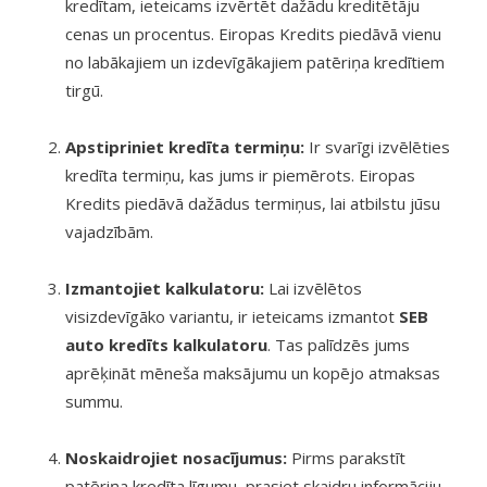
kredītam, ieteicams izvērtēt dažādu kreditētāju
cenas un procentus. Eiropas Kredits piedāvā vienu
no labākajiem un izdevīgākajiem patēriņa kredītiem
tirgū.
Apstipriniet kredīta termiņu:
Ir svarīgi izvēlēties
kredīta termiņu, kas jums ir piemērots. Eiropas
Kredits piedāvā dažādus termiņus, lai atbilstu jūsu
vajadzībām.
Izmantojiet kalkulatoru:
Lai izvēlētos
visizdevīgāko variantu, ir ieteicams izmantot
SEB
auto kredīts kalkulatoru
. Tas palīdzēs jums
aprēķināt mēneša maksājumu un kopējo atmaksas
summu.
Noskaidrojiet nosacījumus:
Pirms parakstīt
patēriņa kredīta līgumu, prasiet skaidru informāciju