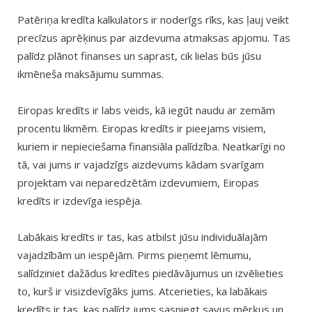
Patēriņa kredīta kalkulators ir noderīgs rīks, kas ļauj veikt
precīzus aprēķinus par aizdevuma atmaksas apjomu. Tas
palīdz plānot finanses un saprast, cik lielas būs jūsu
ikmēneša maksājumu summas.
Eiropas kredīts ir labs veids, kā iegūt naudu ar zemām
procentu likmēm. Eiropas kredīts ir pieejams visiem,
kuriem ir nepieciešama finansiāla palīdzība. Neatkarīgi no
tā, vai jums ir vajadzīgs aizdevums kādam svarīgam
projektam vai neparedzētām izdevumiem, Eiropas
kredīts ir izdevīga iespēja.
Labākais kredīts ir tas, kas atbilst jūsu individuālajām
vajadzībām un iespējām. Pirms pieņemt lēmumu,
salīdziniet dažādus kredītes piedāvājumus un izvēlieties
to, kurš ir visizdevīgāks jums. Atcerieties, ka labākais
kredīts ir tas, kas palīdz jums sasniegt savus mērķus un