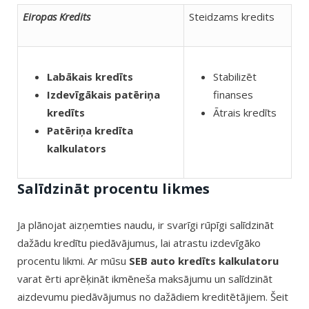
Eiropas Kredits
Steidzams kredits
Stabilizēt
Labākais kredīts
finanses
Izdevīgākais patēriņa
Ātrais kredīts
kredīts
Patēriņa kredīta
kalkulators
Salīdzināt procentu likmes
Ja plānojat aizņemties naudu, ir svarīgi rūpīgi salīdzināt
dažādu kredītu piedāvājumus, lai atrastu izdevīgāko
procentu likmi. Ar mūsu
SEB auto kredīts kalkulatoru
varat ērti aprēķināt ikmēneša maksājumu un salīdzināt
aizdevumu piedāvājumus no dažādiem kreditētājiem. Šeit