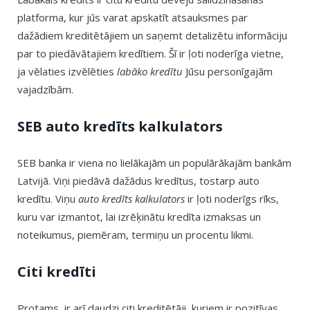
platforma, kur jūs varat apskatīt atsauksmes par
dažādiem kreditētājiem un saņemt detalizētu informāciju
par to piedāvātajiem kredītiem. Šī ir ļoti noderīga vietne,
ja vēlaties izvēlēties
labāko kredītu
Jūsu personīgajām
vajadzībām.
SEB auto kredīts kalkulators
SEB banka ir viena no lielākajām un populārākajām bankām
Latvijā. Viņi piedāvā dažādus kredītus, tostarp auto
kredītu. Viņu
auto kredīts kalkulators
ir ļoti noderīgs rīks,
kuru var izmantot, lai izrēķinātu kredīta izmaksas un
noteikumus, piemēram, termiņu un procentu likmi.
Citi kredīti
Protams, ir arī daudzi citi kreditētāji, kuriem ir pozitīvas