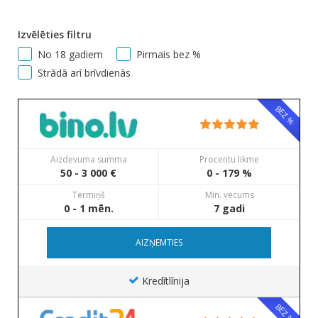
Izvēlēties filtru
No 18 gadiem
Pirmais bez %
Strādā arī brīvdienās
BEZ %
Aizdevuma summa
Procentu likme
50 - 3 000 €
0 - 179 %
Termiņš
Min. vecums
0 - 1 mēn.
7 gadi
AIZŅEMTIES
Kredītlīnija
BEZ %