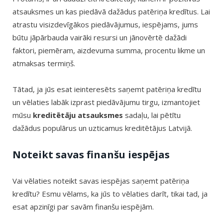
atsauksmes un kas piedāvā dažādus patēriņa kredītus. Lai
atrastu visizdevīgākos piedāvājumus, iespējams, jums
būtu jāpārbauda vairāki resursi un jānovērtē dažādi
faktori, piemēram, aizdevuma summa, procentu likme un
atmaksas termiņš.
Tātad, ja jūs esat ieinteresēts saņemt patēriņa kredītu
un vēlaties labāk izprast piedāvājumu tirgu, izmantojiet
mūsu
kreditētāju atsauksmes
sadaļu, lai pētītu
dažādus populārus un uzticamus kreditētājus Latvijā.
Noteikt savas finanšu iespējas
Vai vēlaties noteikt savas iespējas saņemt patēriņa
kredītu? Esmu vēlams, ka jūs to vēlaties darīt, tikai tad, ja
esat apzinīgi par savām finanšu iespējām.