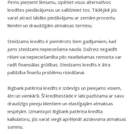
Pirms pieņemt lēmumu, izpētiet visus alternatīvos
kredītes piedāvājumus un salīdziniet tos. Tādējādi jūs
varat atrast labāko piedāvājumu ar zemām procentu
likmēm un draudzīgām atmaksas termiņu.
Steidzams kredīts ir piemērots tiem gadījumiem, kad
jums steidzami nepieciešama nauda. Dažreiz negaidīti
rēķini vai nepieciešamība pēc neatliekamas remonta var
radīt finansiālas grūtības. Steidzams kredīts ir ātra
palīdzība finanšu problēmu risināšanai.
Bigbank patēriņa kredīts ir izdevīgs un pieejams visiem,
ātri un vienkārši. Šī kredītiestāde ir labi pazīstama ar savu
draudzīgo pieeju klientiem un elastīgajām atmaksas
iespējām. Izmantojot Bigbank patēriņa kredīta
kalkulatoru, jūs varat viegli aprēķināt aizdevuma atmaksas
summu.