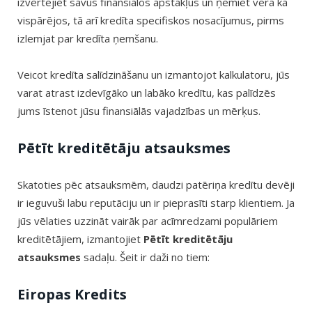
izvērtējiet savus finansiālos apstākļus un ņemiet vērā kā
vispārējos, tā arī kredīta specifiskos nosacījumus, pirms
izlemjat par kredīta ņemšanu.
Veicot kredīta salīdzināšanu un izmantojot kalkulatoru, jūs
varat atrast izdevīgāko un labāko kredītu, kas palīdzēs
jums īstenot jūsu finansiālās vajadzības un mērķus.
Pētīt kreditētāju atsauksmes
Skatoties pēc atsauksmēm, daudzi patēriņa kredītu devēji
ir ieguvuši labu reputāciju un ir pieprasīti starp klientiem. Ja
jūs vēlaties uzzināt vairāk par acīmredzami populāriem
kreditētājiem, izmantojiet
Pētīt kreditētāju
atsauksmes
sadaļu. Šeit ir daži no tiem:
Eiropas Kredits