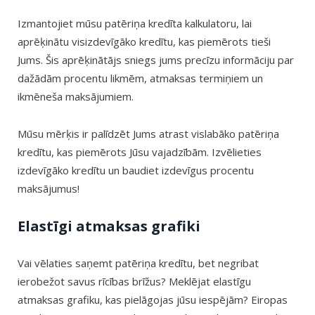
Izmantojiet mūsu patēriņa kredīta kalkulatoru, lai
aprēķinātu visizdevīgāko kredītu, kas piemērots tieši
Jums. Šis aprēķinātājs sniegs jums precīzu informāciju par
dažādām procentu likmēm, atmaksas termiņiem un
ikmēneša maksājumiem.
Mūsu mērķis ir palīdzēt Jums atrast vislabāko patēriņa
kredītu, kas piemērots Jūsu vajadzībām. Izvēlieties
izdevīgāko kredītu un baudiet izdevīgus procentu
maksājumus!
Elastīgi atmaksas grafiki
Vai vēlaties saņemt patēriņa kredītu, bet negribat
ierobežot savus rīcības brīžus? Meklējat elastīgu
atmaksas grafiku, kas pielāgojas jūsu iespējām? Eiropas