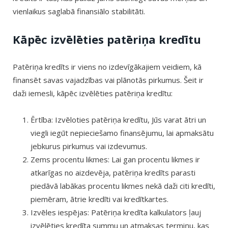
vienlaikus saglabā finansiālo stabilitāti.
Kāpēc izvēlēties patēriņa kredītu
Patēriņa kredīts ir viens no izdevīgākajiem veidiem, kā
finansēt savas vajadzības vai plānotās pirkumus. Šeit ir
daži iemesli, kāpēc izvēlēties patēriņa kredītu:
Ērtība: Izvēloties patēriņa kredītu, Jūs varat ātri un
viegli iegūt nepieciešamo finansējumu, lai apmaksātu
jebkurus pirkumus vai izdevumus.
Zems procentu likmes: Lai gan procentu likmes ir
atkarīgas no aizdevēja, patēriņa kredīts parasti
piedāvā labākas procentu likmes nekā daži citi kredīti,
piemēram, ātrie kredīti vai kredītkartes.
Izvēles iespējas: Patēriņa kredīta kalkulators ļauj
izvēlēties kredīta summu un atmaksas termiņu, kas