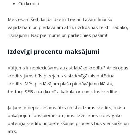
Citi krediti
Mēs esam šeit, lai palīdzētu Tev ar Tavām finanšu
vajadzībām un piedāvājam ātru, uzdrošinās teikt – labāko,
risinājumu. Nāc pie mums un pārliecinies pašam!
Izdevīgi procentu maksājumi
Vai jums ir nepieciešams atrast labāko kredītu? Ar eiropas
kredits jums būs pieejams visizdevīgākais patēriņa
kredīts. Mēs piedāvājam plašu piedāvājumu klāstu,
tostarp SEB auto kredīta kalkulatoru un citus kredītus.
Ja Jums ir nepieciešams ātrs un steidzams kredīts, mūsu
pakalpojumi būs piemēroti Jums. Izvēlieties izdevīgāko
patēriņa kredītu un pieteikšanās process būs vienkāršs un
ātrs.