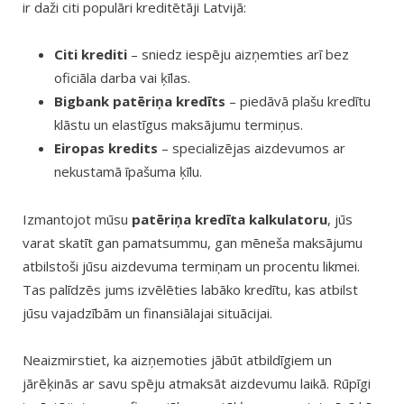
ir daži citi populāri kreditētāji Latvijā:
Citi krediti
– sniedz iespēju aizņemties arī bez
oficiāla darba vai ķīlas.
Bigbank patēriņa kredīts
– piedāvā plašu kredītu
klāstu un elastīgus maksājumu termiņus.
Eiropas kredits
– specializējas aizdevumos ar
nekustamā īpašuma ķīlu.
Izmantojot mūsu
patēriņa kredīta kalkulatoru
, jūs
varat skatīt gan pamatsummu, gan mēneša maksājumu
atbilstoši jūsu aizdevuma termiņam un procentu likmei.
Tas palīdzēs jums izvēlēties labāko kredītu, kas atbilst
jūsu vajadzībām un finansiālajai situācijai.
Neaizmirstiet, ka aizņemoties jābūt atbildīgiem un
jārēķinās ar savu spēju atmaksāt aizdevumu laikā. Rūpīgi