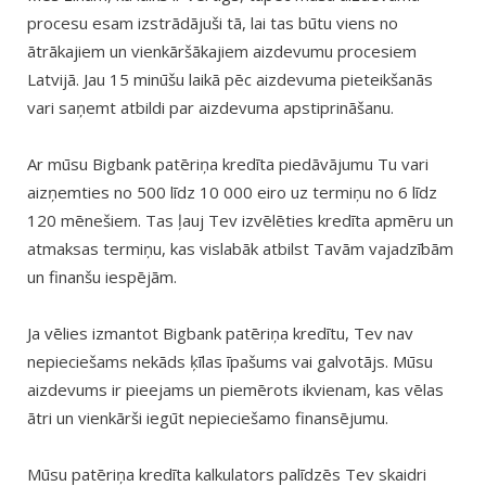
procesu esam izstrādājuši tā, lai tas būtu viens no
ātrākajiem un vienkāršākajiem aizdevumu procesiem
Latvijā. Jau 15 minūšu laikā pēc aizdevuma pieteikšanās
vari saņemt atbildi par aizdevuma apstiprināšanu.
Ar mūsu Bigbank patēriņa kredīta piedāvājumu Tu vari
aizņemties no 500 līdz 10 000 eiro uz termiņu no 6 līdz
120 mēnešiem. Tas ļauj Tev izvēlēties kredīta apmēru un
atmaksas termiņu, kas vislabāk atbilst Tavām vajadzībām
un finanšu iespējām.
Ja vēlies izmantot Bigbank patēriņa kredītu, Tev nav
nepieciešams nekāds ķīlas īpašums vai galvotājs. Mūsu
aizdevums ir pieejams un piemērots ikvienam, kas vēlas
ātri un vienkārši iegūt nepieciešamo finansējumu.
Mūsu patēriņa kredīta kalkulators palīdzēs Tev skaidri