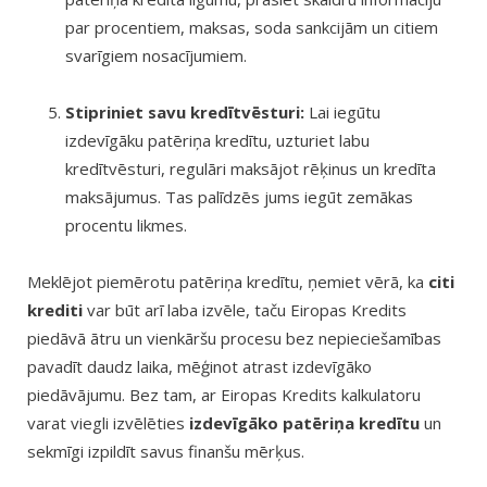
par procentiem, maksas, soda sankcijām un citiem
svarīgiem nosacījumiem.
Stipriniet savu kredītvēsturi:
Lai iegūtu
izdevīgāku patēriņa kredītu, uzturiet labu
kredītvēsturi, regulāri maksājot rēķinus un kredīta
maksājumus. Tas palīdzēs jums iegūt zemākas
procentu likmes.
Meklējot piemērotu patēriņa kredītu, ņemiet vērā, ka
citi
krediti
var būt arī laba izvēle, taču Eiropas Kredits
piedāvā ātru un vienkāršu procesu bez nepieciešamības
pavadīt daudz laika, mēģinot atrast izdevīgāko
piedāvājumu. Bez tam, ar Eiropas Kredits kalkulatoru
varat viegli izvēlēties
izdevīgāko patēriņa kredītu
un
sekmīgi izpildīt savus finanšu mērķus.