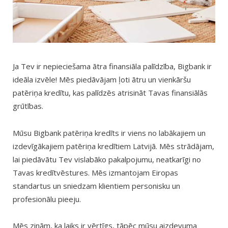
Ja Tev ir nepieciešama ātra finansiāla palīdzība, Bigbank ir
ideāla izvēle! Mēs piedāvājam ļoti ātru un vienkāršu
patēriņa kredītu, kas palīdzēs atrisināt Tavas finansiālās
grūtības.
Mūsu Bigbank patēriņa kredīts ir viens no labākajiem un
izdevīgākajiem patēriņa kredītiem Latvijā. Mēs strādājam,
lai piedāvātu Tev vislabāko pakalpojumu, neatkarīgi no
Tavas kredītvēstures. Mēs izmantojam Eiropas
standartus un sniedzam klientiem personisku un
profesionālu pieeju.
Mēs zinām, ka laiks ir vērtīgs, tāpēc mūsu aizdevuma