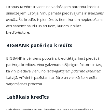
Eiropas Kredits ir viens no vadošajiem patēriņa kredītu
sniedzējiem Latvijā. Viņu pamata piedāvājums ir
steidzams
kredīts
. Šis kredīts ir piemērots tiem, kuriem nepieciešams
ātri saņemt naudu un arī tiem, kuriem ir slikta
kredītvēsture.
BIGBANK patēriņa kredīts
BIGBANK ir vēl viens populārs kreditētājs, kurš piedāvā
patēriņa kredītus. Viņu galvenais atšķirīgais faktors ir tas,
ka viņi piedāvā vienu no
izdevīgākajiem patēriņa kredītiem
Latvijā. Arī viņi ir pazīstami ar ātro un vienkāršo kredīta
saņemšanas procesu.
Labākais kredīts
Labākais kredīts ir citu kredītu devēju salīdzināšanas