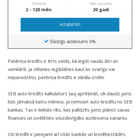
Termiņš
Min. vecums
2 - 120 mēn.
20 gadi
AIZŅEMTIES
Elastīgs aizdevums 0%
Patēriņa kredīts ir ērts veids, kā iegūt naudu ātri un
vienkārši. Ja vēlaties iegādāties kaut ko svarīgu vai
neparedzētu, patēriņa kredīts ir ideāla izvēle.
SEB auto kredīts kalkulators ļauj aprēķināt, cik daudz jums
būs jāmaksā katru mēnesi, ja ņemsiet auto kredītu no SEB
bankas. Tas ir lielisks rīks, kas palīdzēs jums plānot savas
finanses un izvēlēties visizdevīgāko aizdevuma variantu.
Citi kredīti ir pieejami arī citās bankās un kredītiestādēs.