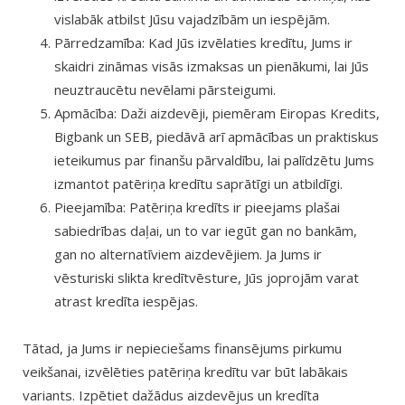
vislabāk atbilst Jūsu vajadzībām un iespējām.
Pārredzamība: Kad Jūs izvēlaties kredītu, Jums ir
skaidri zināmas visās izmaksas un pienākumi, lai Jūs
neuztraucētu nevēlami pārsteigumi.
Apmācība: Daži aizdevēji, piemēram Eiropas Kredits,
Bigbank un SEB, piedāvā arī apmācības un praktiskus
ieteikumus par finanšu pārvaldību, lai palīdzētu Jums
izmantot patēriņa kredītu saprātīgi un atbildīgi.
Pieejamība: Patēriņa kredīts ir pieejams plašai
sabiedrības daļai, un to var iegūt gan no bankām,
gan no alternatīviem aizdevējiem. Ja Jums ir
vēsturiski slikta kredītvēsture, Jūs joprojām varat
atrast kredīta iespējas.
Tātad, ja Jums ir nepieciešams finansējums pirkumu
veikšanai, izvēlēties patēriņa kredītu var būt labākais
variants. Izpētiet dažādus aizdevējus un kredīta