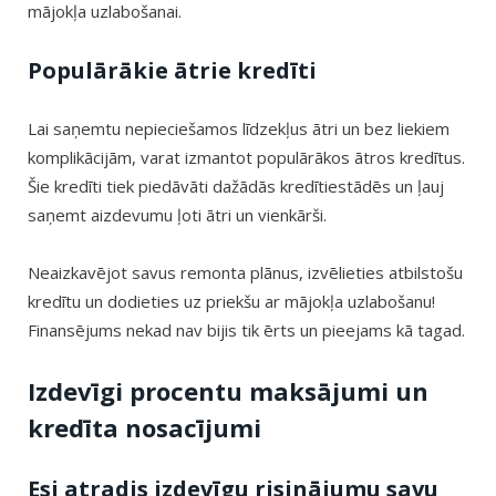
mājokļa uzlabošanai.
Populārākie ātrie kredīti
Lai saņemtu nepieciešamos līdzekļus ātri un bez liekiem
komplikācijām, varat izmantot populārākos ātros kredītus.
Šie kredīti tiek piedāvāti dažādās kredītiestādēs un ļauj
saņemt aizdevumu ļoti ātri un vienkārši.
Neaizkavējot savus remonta plānus, izvēlieties atbilstošu
kredītu un dodieties uz priekšu ar mājokļa uzlabošanu!
Finansējums nekad nav bijis tik ērts un pieejams kā tagad.
Izdevīgi procentu maksājumi un
kredīta nosacījumi
Esi atradis izdevīgu risinājumu savu