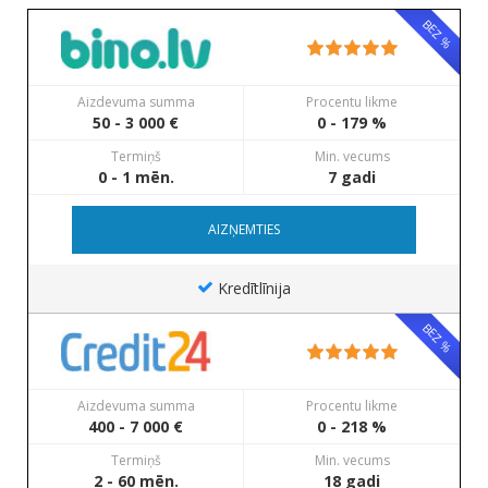
BEZ %
Aizdevuma summa
Procentu likme
50 - 3 000 €
0 - 179 %
Termiņš
Min. vecums
0 - 1 mēn.
7 gadi
AIZŅEMTIES
Kredītlīnija
BEZ %
Aizdevuma summa
Procentu likme
400 - 7 000 €
0 - 218 %
Termiņš
Min. vecums
2 - 60 mēn.
18 gadi