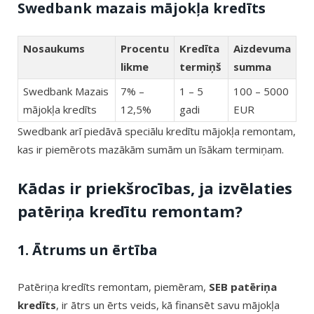
Swedbank mazais mājokļa kredīts
Nosaukums
Procentu
Kredīta
Aizdevuma
likme
termiņš
summa
Swedbank Mazais
7% –
1 – 5
100 – 5000
mājokļa kredīts
12,5%
gadi
EUR
Swedbank arī piedāvā speciālu kredītu mājokļa remontam,
kas ir piemērots mazākām sumām un īsākam termiņam.
Kādas ir priekšrocības, ja izvēlaties
patēriņa kredītu remontam?
1. Ātrums un ērtība
Patēriņa kredīts remontam, piemēram,
SEB patēriņa
kredīts
, ir ātrs un ērts veids, kā finansēt savu mājokļa