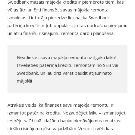
Swedbank mazais mājokļa kredīts ir piemērots tiem, kas
vēlas ātri un ērti finansēt savas mājokļa remonta
izmaksas. Lietotāju pieredze liecina, ka Swedbank
patēriņa kredīts ir ļoti populārs, jo tas nodrošina pieejamu
un ātru finanšu risinājumu remonta darbu plānošanai.
Neatliekiet savu mājokļa remontu uz ilgāku laiku!
Izvēlieties patēriņa kredītu remontam no SEB vai
Swedbank, un jau drīz varat baudīt atjaunināto
mājokli!
Ātrākais veids, kā finansēt savu mājokļa remontu, ir
izmantot patēriņa kredītu. Nezaudējiet laiku – izmantojiet
iespēju salīdzināt dažādu banku piedāvājumus un atrast
ideālo risinājumu jūsu vajadzībām. Veiciet izvēli, kas