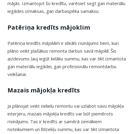
mājās. Izmantojot šo kredītu, varēsiet segt gan materiālu
iegādes izmaksas, gan darbaspēka samaksu.
Patēriņa kredīts mājoklim
Patēriņa kredīts mājoklim ir ideāls risinājums tiem, kuri
plāno veikt plašākus remonta darbus savā mājoklī. Šis
aizdevums ļauj iegūt lielāku summu, kas var tikt izmantota
gan materiālu iegādei, gan profesionālu remontdarbu
veikšanai.
Mazais mājokļa kredīts
Ja plānojat veikt nelielu remontu vai uzlabot savu mājokļa
interjeru, mazais mājokļa kredīts var būt piemērots
risinājums. Tas ir kredīts ar samērā zemākiem
noteikumiem un līdzekļu summu, kas var tikt izmantota