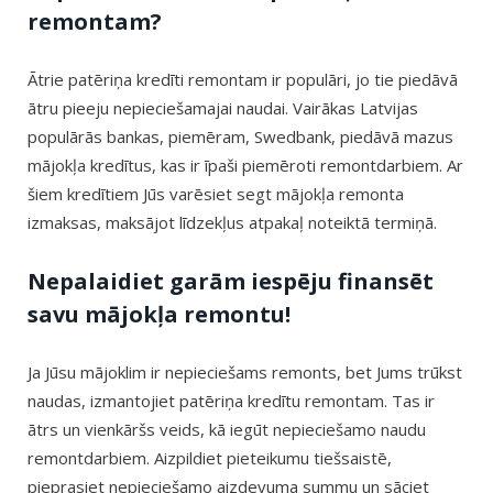
remontam?
Ātrie patēriņa kredīti remontam ir populāri, jo tie piedāvā
ātru pieeju nepieciešamajai naudai. Vairākas Latvijas
populārās bankas, piemēram, Swedbank, piedāvā mazus
mājokļa kredītus, kas ir īpaši piemēroti remontdarbiem. Ar
šiem kredītiem Jūs varēsiet segt mājokļa remonta
izmaksas, maksājot līdzekļus atpakaļ noteiktā termiņā.
Nepalaidiet garām iespēju finansēt
savu mājokļa remontu!
Ja Jūsu mājoklim ir nepieciešams remonts, bet Jums trūkst
naudas, izmantojiet patēriņa kredītu remontam. Tas ir
ātrs un vienkāršs veids, kā iegūt nepieciešamo naudu
remontdarbiem. Aizpildiet pieteikumu tiešsaistē,
pieprasiet nepieciešamo aizdevuma summu un sāciet