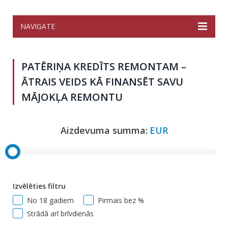
NAVIGATE
PATĒRIŅA KREDĪTS REMONTAM –
ĀTRAIS VEIDS KĀ FINANSĒT SAVU
MĀJOKĻA REMONTU
Aizdevuma summa:
EUR
Izvēlēties filtru
No 18 gadiem
Pirmais bez %
Strādā arī brīvdienās