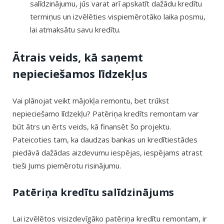
salīdzinājumu, jūs varat arī apskatīt dažādu kredītu
termiņus un izvēlēties vispiemērotāko laika posmu,
lai atmaksātu savu kredītu.
Ātrais veids, kā saņemt
nepieciešamos līdzekļus
Vai plānojat veikt mājokļa remontu, bet trūkst
nepieciešamo līdzekļu? Patēriņa kredīts remontam var
būt ātrs un ērts veids, kā finansēt šo projektu.
Pateicoties tam, ka daudzas bankas un kredītiestādes
piedāvā dažādas aizdevumu iespējas, iespējams atrast
tieši Jums piemērotu risinājumu.
Patēriņa kredītu salīdzinājums
Lai izvēlētos visizdevīgāko patēriņa kredītu remontam, ir