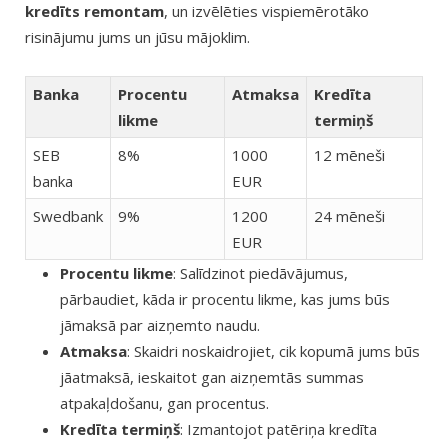
kredīts remontam
, un izvēlēties vispiemērotāko
risinājumu jums un jūsu mājoklim.
Banka
Procentu
Atmaksa
Kredīta
likme
termiņš
SEB
8%
1000
12 mēneši
banka
EUR
Swedbank
9%
1200
24 mēneši
EUR
Procentu likme
: Salīdzinot piedāvājumus,
pārbaudiet, kāda ir procentu likme, kas jums būs
jāmaksā par aizņemto naudu.
Atmaksa
: Skaidri noskaidrojiet, cik kopumā jums būs
jāatmaksā, ieskaitot gan aizņemtās summas
atpakaļdošanu, gan procentus.
Kredīta termiņš
: Izmantojot patēriņa kredīta