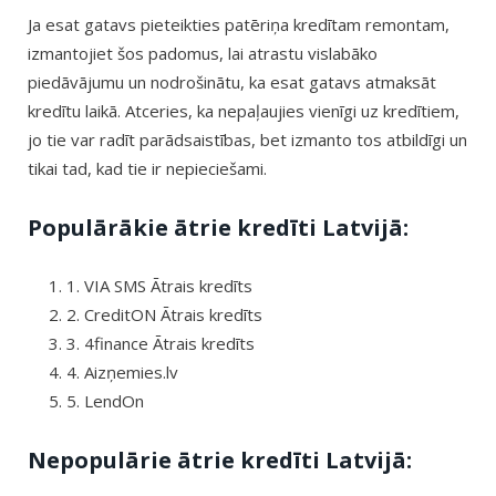
Ja esat gatavs pieteikties patēriņa kredītam remontam,
izmantojiet šos padomus, lai atrastu vislabāko
piedāvājumu un nodrošinātu, ka esat gatavs atmaksāt
kredītu laikā. Atceries, ka nepaļaujies vienīgi uz kredītiem,
jo tie var radīt parādsaistības, bet izmanto tos atbildīgi un
tikai tad, kad tie ir nepieciešami.
Populārākie ātrie kredīti Latvijā:
1. VIA SMS Ātrais kredīts
2. CreditON Ātrais kredīts
3. 4finance Ātrais kredīts
4. Aizņemies.lv
5. LendOn
Nepopulārie ātrie kredīti Latvijā: