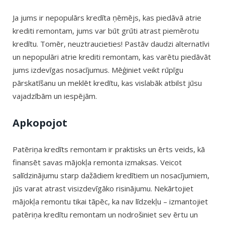
Ja jums ir nepopulārs kredīta ņēmējs, kas piedāvā atrie
krediti remontam, jums var būt grūti atrast piemērotu
kredītu. Tomēr, neuztraucieties! Pastāv daudzi alternatīvi
un nepopulāri atrie krediti remontam, kas varētu piedāvāt
jums izdevīgas nosacījumus. Mēģiniet veikt rūpīgu
pārskatīšanu un meklēt kredītu, kas vislabāk atbilst jūsu
vajadzībām un iespējām.
Apkopojot
Patēriņa kredīts remontam ir praktisks un ērts veids, kā
finansēt savas mājokļa remonta izmaksas. Veicot
salīdzinājumu starp dažādiem kredītiem un nosacījumiem,
jūs varat atrast visizdevīgāko risinājumu. Nekārtojiet
mājokļa remontu tikai tāpēc, ka nav līdzekļu – izmantojiet
patēriņa kredītu remontam un nodrošiniet sev ērtu un