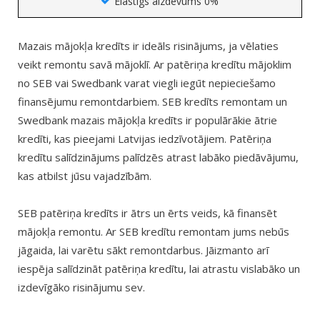
Elastīgs aizdevums 0%
Mazais mājokļa kredīts ir ideāls risinājums, ja vēlaties
veikt remontu savā mājoklī. Ar patēriņa kredītu mājoklim
no SEB vai Swedbank varat viegli iegūt nepieciešamo
finansējumu remontdarbiem. SEB kredīts remontam un
Swedbank mazais mājokļa kredīts ir populārākie ātrie
kredīti, kas pieejami Latvijas iedzīvotājiem. Patēriņa
kredītu salīdzinājums palīdzēs atrast labāko piedāvājumu,
kas atbilst jūsu vajadzībām.
SEB patēriņa kredīts ir ātrs un ērts veids, kā finansēt
mājokļa remontu. Ar SEB kredītu remontam jums nebūs
jāgaida, lai varētu sākt remontdarbus. Jāizmanto arī
iespēja salīdzināt patēriņa kredītu, lai atrastu vislabāko un
izdevīgāko risinājumu sev.