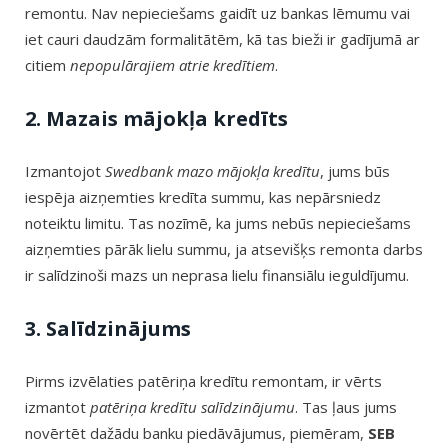
remontu. Nav nepieciešams gaidīt uz bankas lēmumu vai
iet cauri daudzām formalitātēm, kā tas bieži ir gadījumā ar
citiem
nepopulārajiem atrie kredītiem
.
2. Mazais mājokļa kredīts
Izmantojot
Swedbank mazo mājokļa kredītu
, jums būs
iespēja aizņemties kredīta summu, kas nepārsniedz
noteiktu limitu. Tas nozīmē, ka jums nebūs nepieciešams
aizņemties pārāk lielu summu, ja atsevišķs remonta darbs
ir salīdzinoši mazs un neprasa lielu finansiālu ieguldījumu.
3. Salīdzinājums
Pirms izvēlaties patēriņa kredītu remontam, ir vērts
izmantot
patēriņa kredītu salīdzinājumu
. Tas ļaus jums
novērtēt dažādu banku piedāvājumus, piemēram,
SEB