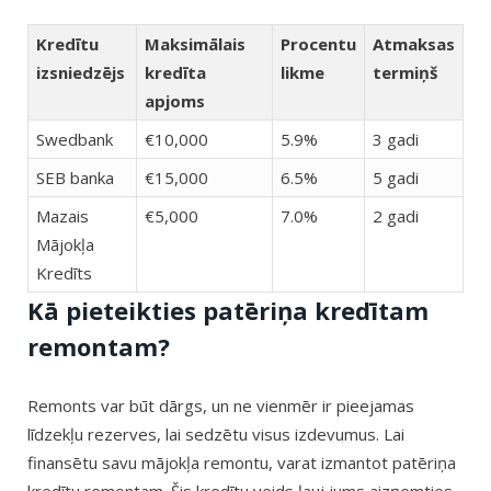
Kredītu
Maksimālais
Procentu
Atmaksas
izsniedzējs
kredīta
likme
termiņš
apjoms
Swedbank
€10,000
5.9%
3 gadi
SEB banka
€15,000
6.5%
5 gadi
Mazais
€5,000
7.0%
2 gadi
Mājokļa
Kredīts
Kā pieteikties patēriņa kredītam
remontam?
Remonts var būt dārgs, un ne vienmēr ir pieejamas
līdzekļu rezerves, lai sedzētu visus izdevumus. Lai
finansētu savu mājokļa remontu, varat izmantot patēriņa
kredītu remontam. Šis kredītu veids ļauj jums aizņemties