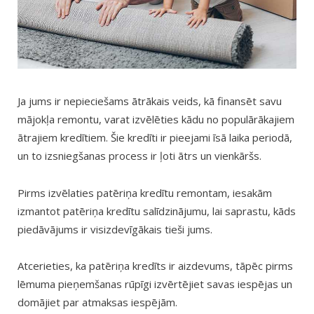
Ja jums ir nepieciešams ātrākais veids, kā finansēt savu
mājokļa remontu, varat izvēlēties kādu no populārākajiem
ātrajiem kredītiem. Šie kredīti ir pieejami īsā laika periodā,
un to izsniegšanas process ir ļoti ātrs un vienkāršs.
Pirms izvēlaties patēriņa kredītu remontam, iesakām
izmantot patēriņa kredītu salīdzinājumu, lai saprastu, kāds
piedāvājums ir visizdevīgākais tieši jums.
Atcerieties, ka patēriņa kredīts ir aizdevums, tāpēc pirms
lēmuma pieņemšanas rūpīgi izvērtējiet savas iespējas un
domājiet par atmaksas iespējām.