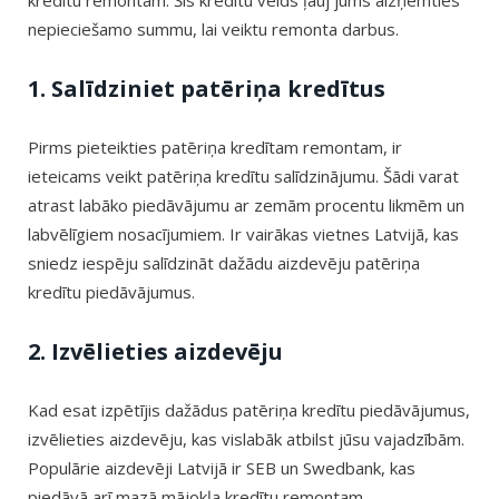
nepieciešamo summu, lai veiktu remonta darbus.
1. Salīdziniet patēriņa kredītus
Pirms pieteikties patēriņa kredītam remontam, ir
ieteicams veikt patēriņa kredītu salīdzinājumu. Šādi varat
atrast labāko piedāvājumu ar zemām procentu likmēm un
labvēlīgiem nosacījumiem. Ir vairākas vietnes Latvijā, kas
sniedz iespēju salīdzināt dažādu aizdevēju patēriņa
kredītu piedāvājumus.
2. Izvēlieties aizdevēju
Kad esat izpētījis dažādus patēriņa kredītu piedāvājumus,
izvēlieties aizdevēju, kas vislabāk atbilst jūsu vajadzībām.
Populārie aizdevēji Latvijā ir SEB un Swedbank, kas
piedāvā arī mazā mājokļa kredītu remontam.