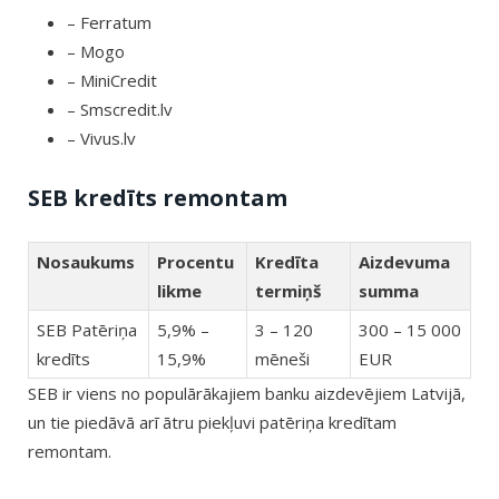
– Ferratum
– Mogo
– MiniCredit
– Smscredit.lv
– Vivus.lv
SEB kredīts remontam
Nosaukums
Procentu
Kredīta
Aizdevuma
likme
termiņš
summa
SEB Patēriņa
5,9% –
3 – 120
300 – 15 000
kredīts
15,9%
mēneši
EUR
SEB ir viens no populārākajiem banku aizdevējiem Latvijā,
un tie piedāvā arī ātru piekļuvi patēriņa kredītam
remontam.