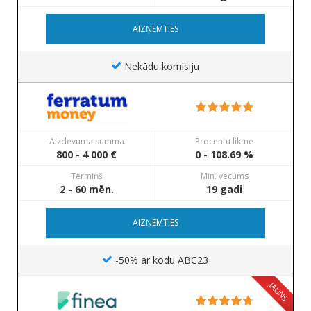
AIZŅEMTIES
Nekādu komisiju
Aizdevuma summa
Procentu likme
800 - 4 000 €
0 - 108.69 %
Termiņš
Min. vecums
2 - 60 mēn.
19 gadi
AIZŅEMTIES
-50% ar kodu ABC23
JAUNS