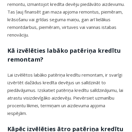
remontu, izmantojot kredīta devēju piedāvāto aizdevumu.
Tas ļauj finansēt gan maza apjoma remontus, piemēram,
krāsošanu vai grīdas seguma maiņu, gan arī lielākus
remontdarbus, piemēram, virtuves vai vannas istabas
renovāciju.
Kā izvēlēties labāko patēriņa kredītu
remontam?
Lai izvēlētos labāko patēriņa kredītu remontam, ir svarīgi
izvērtēt dažādus kredīta devējus un salīdzināt to
piedāvājumus. Izskatiet patēriņa kredītu salīdzinājumu, lai
atrastu visizdevīgāko aizdevēju. Pievērsiet uzmanību
procentu likmei, termiņam un aizdevuma apjoma
iespējām.
Kāpēc izvēlēties ātro patēriņa kredītu