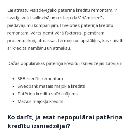
Lai atrastu visizdevīgāko patēriņa kredītu remontam, ir
svarīgi veikt salīdzinājumu starp dažādām kredīta
piedāvājumu kompānijām. Izvēloties patēriņa kredītu
remontam, vērts ņemt vērā faktorus, piemēram,
procentu likmi, atmaksas termiņu un apstākļus, kas saistīti
ar kredīta ņemšanu un atmaksu.
Dažas populārākās patēriņa kredītu izsniedzējas Latvijā ir:
SEB kredīts remontam
Swedbank mazais mājokļa kredīts
Patēriņa kredītu salīdzinājums
Mazais mājokļa kredīts
Ko darīt, ja esat nepopulārai patēriņa
kredītu izsniedzējai?