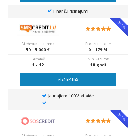
Finanšu risinājumi
BEZ %
Aizdevuma summa
Procentu likme
50 - 5 000 €
0 - 179 %
Termiņš
Min. vecums
1 - 12
18 gadi
AIZŅEMTIES
Jaunajiem 100% atlaide
BEZ %
Aizdevuma summa
Procentu likme