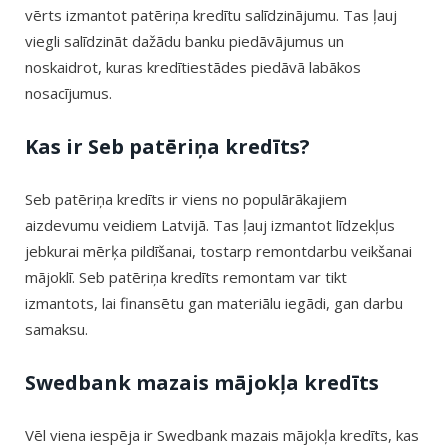
vērts izmantot patēriņa kredītu salīdzinājumu. Tas ļauj
viegli salīdzināt dažādu banku piedāvājumus un
noskaidrot, kuras kredītiestādes piedāvā labākos
nosacījumus.
Kas ir Seb patēriņa kredīts?
Seb patēriņa kredīts ir viens no populārākajiem
aizdevumu veidiem Latvijā. Tas ļauj izmantot līdzekļus
jebkurai mērķa pildīšanai, tostarp remontdarbu veikšanai
mājoklī. Seb patēriņa kredīts remontam var tikt
izmantots, lai finansētu gan materiālu iegādi, gan darbu
samaksu.
Swedbank mazais mājokļa kredīts
Vēl viena iespēja ir Swedbank mazais mājokļa kredīts, kas