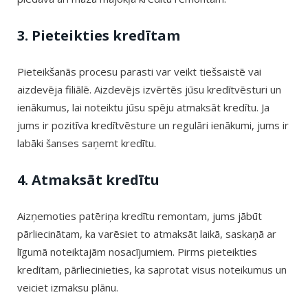
3. Pieteikties kredītam
Pieteikšanās procesu parasti var veikt tiešsaistē vai
aizdevēja filiālē. Aizdevējs izvērtēs jūsu kredītvēsturi un
ienākumus, lai noteiktu jūsu spēju atmaksāt kredītu. Ja
jums ir pozitīva kredītvēsture un regulāri ienākumi, jums ir
labāki šanses saņemt kredītu.
4. Atmaksāt kredītu
Aizņemoties patēriņa kredītu remontam, jums jābūt
pārliecinātam, ka varēsiet to atmaksāt laikā, saskaņā ar
līgumā noteiktajām nosacījumiem. Pirms pieteikties
kredītam, pārliecinieties, ka saprotat visus noteikumus un
veiciet izmaksu plānu.