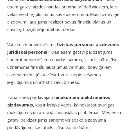
esam gatavi aizdot naudas summu arī dalībniekiem, kuri
vēlas veikt ieguldījumus savā uzņēmumā. Mūsu izdevīgie
aizdevumi ļaus jums realizēt savus finanšu plānus un
sasniegt uzņēmējdarbības mērķus.
Vai jums ir nepieciešams
fiziskas personas aizdevums
juridiskai personai
? Mēs esam gatavi palīdzēt jums
saņemt nepieciešamo naudas summu, lai atrisinātu jūsu
uzņēmuma finanšu jautājumus. Ar mūsu izdevīgajiem
aizdevumiem, jūs varēsiet veikt nepieciešamos
ieguldījumus un attīstīt savu biznesu.
Tāpat mēs piedāvājam
ienākumam pielīdzināmos
aizdevumus
, kas ir lielisks veids, kā nokārtot svarīgas
maksājumus un atrisināt finansiālas problēmas. Mēs esam
gatavi palīdzēt jums saņemt vislabāko aizdevuma
piedāvājumu, kas atbilst jūsu vajadzībām.