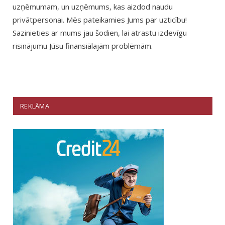
uzņēmumam, un uzņēmums, kas aizdod naudu
privātpersonai. Mēs pateikamies Jums par uzticību!
Sazinieties ar mums jau šodien, lai atrastu izdevīgu
risinājumu Jūsu finansiālajām problēmām.
REKLĀMA