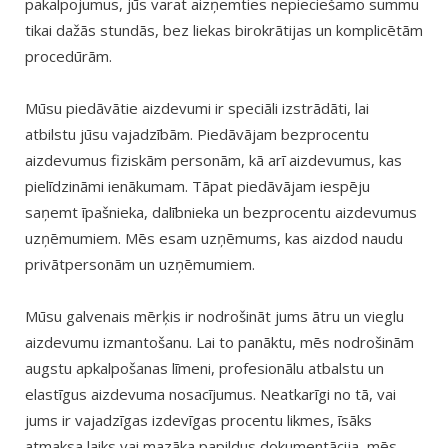
pakalpojumus, jūs varat aizņemties nepieciešamo summu
tikai dažās stundās, bez liekas birokrātijas un komplicētām
procedūrām.
Mūsu piedāvātie aizdevumi ir speciāli izstrādāti, lai
atbilstu jūsu vajadzībām. Piedāvājam bezprocentu
aizdevumus fiziskām personām, kā arī aizdevumus, kas
pielīdzināmi ienākumam. Tāpat piedāvājam iespēju
saņemt īpašnieka, dalībnieka un bezprocentu aizdevumus
uzņēmumiem. Mēs esam uzņēmums, kas aizdod naudu
privātpersonām un uzņēmumiem.
Mūsu galvenais mērķis ir nodrošināt jums ātru un vieglu
aizdevumu izmantošanu. Lai to panāktu, mēs nodrošinām
augstu apkalpošanas līmeni, profesionālu atbalstu un
elastīgus aizdevuma nosacījumus. Neatkarīgi no tā, vai
jums ir vajadzīgas izdevīgas procentu likmes, īsāks
atmaksa laiks vai mazāka papildus dokumentācija, mēs