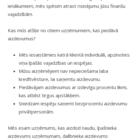
ienākumiem, mēs spēsim atrast risinājumu Jūsu finanšu
vajadzībām.
Kas mūs atšķir no citiem uzņēmumiem, kas piedāvā
aizdevumus?
Mēs iesaistāmies katrā klientā individuāli, apzinoties
viņa īpašās vajadzības un iespējas.
Mūsu aizņēmējiem nav nepieciešama laba
kredītvēsture, lai saņemtu aizdevumu.
Piedāvājam aizdevumus ar izdevīgu procentu likmi,
kas atbilst tirgus apstākļiem.
Sniedzam iespēju saņemt bezprocentu aizdevumu
privātpersonām.
Mēs esam uzņēmums, kas aizdod naudu, īpašnieka
aizdevums uzņēmumam, dalībnieka aizdevums