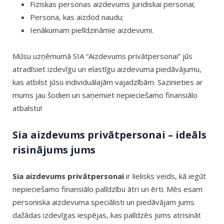
Fiziskas personas aizdevums juridiskai personai;
Persona, kas aizdod naudu;
Ienākumam pielīdzināmie aizdevumi.
Mūsu uzņēmumā SIA “Aizdevums privātpersonai” jūs
atradīsiet izdevīgu un elastīgu aizdevuma piedāvājumu,
kas atbilst jūsu individuālajām vajadzībām. Sazinieties ar
mums jau šodien un saņemiet nepieciešamo finansiālo
atbalstu!
Sia aizdevums privātpersonai – ideāls
risinājums jums
Sia aizdevums privātpersonai
ir lielisks veids, kā iegūt
nepieciešamo finansiālo palīdzību ātri un ērti. Mēs esam
personiska aizdevuma speciālisti un piedāvājam jums
dažādas izdevīgas iespējas, kas palīdzēs jums atrisināt