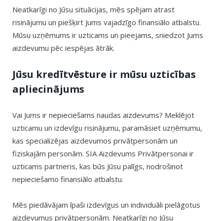
Neatkarīgi no Jūsu situācijas, mēs spējam atrast
risinājumu un piešķirt Jums vajadzīgo finansiālo atbalstu.
Mūsu uzņēmums ir uzticams un pieejams, sniedzot Jums
aizdevumu pēc iespējas ātrāk.
Jūsu kredītvēsture ir mūsu uzticības
apliecinājums
Vai Jums ir nepieciešams naudas aizdevums? Meklējot
uzticamu un izdevīgu risinājumu, paramāsiet uzņēmumu,
kas specializējas aizdevumos privātpersonām un
fiziskajām personām. SIA Aizdevums Privātpersonai ir
uzticams partneris, kas būs Jūsu palīgs, nodrošinot
nepieciešamo finansiālo atbalstu.
Mēs piedāvājam īpaši izdevīgus un individuāli pielāgotus
aizdevumus privātpersonām. Neatkarīgi no Jūsu