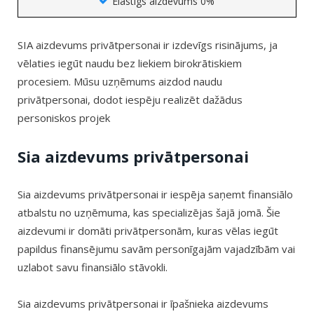
Elastīgs aizdevums 0%
SIA aizdevums privātpersonai ir izdevīgs risinājums, ja
vēlaties iegūt naudu bez liekiem birokrātiskiem
procesiem. Mūsu uzņēmums aizdod naudu
privātpersonai, dodot iespēju realizēt dažādus
personiskos projek
Sia aizdevums privātpersonai
Sia aizdevums privātpersonai ir iespēja saņemt finansiālo
atbalstu no uzņēmuma, kas specializējas šajā jomā. Šie
aizdevumi ir domāti privātpersonām, kuras vēlas iegūt
papildus finansējumu savām personīgajām vajadzībām vai
uzlabot savu finansiālo stāvokli.
Sia aizdevums privātpersonai ir īpašnieka aizdevums