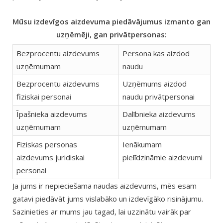
Mūsu izdevīgos aizdevuma piedāvājumus izmanto gan
uzņēmēji, gan privātpersonas:
Bezprocentu aizdevums
Persona kas aizdod
uzņēmumam
naudu
Bezprocentu aizdevums
Uzņēmums aizdod
fiziskai personai
naudu privātpersonai
Īpašnieka aizdevums
Dalībnieka aizdevums
uzņēmumam
uzņēmumam
Fiziskas personas
Ienākumam
aizdevums juridiskai
pielīdzināmie aizdevumi
personai
Ja jums ir nepieciešama naudas aizdevums, mēs esam
gatavi piedāvāt jums vislabāko un izdevīgāko risinājumu.
Sazinieties ar mums jau tagad, lai uzzinātu vairāk par