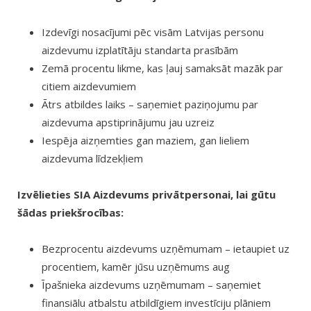
Izdevīgi nosacījumi pēc visām Latvijas personu
aizdevumu izplatītāju standarta prasībām
Zemā procentu likme, kas ļauj samaksāt mazāk par
citiem aizdevumiem
Ātrs atbildes laiks – saņemiet paziņojumu par
aizdevuma apstiprinājumu jau uzreiz
Iespēja aizņemties gan maziem, gan lieliem
aizdevuma līdzekļiem
Izvēlieties SIA Aizdevums privātpersonai, lai gūtu
šādas priekšrocības:
Bezprocentu aizdevums uzņēmumam – ietaupiet uz
procentiem, kamēr jūsu uzņēmums aug
Īpašnieka aizdevums uzņēmumam – saņemiet
finansiālu atbalstu atbildīgiem investīciju plāniem