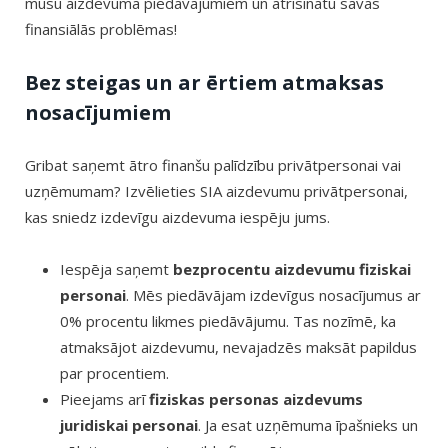
mūsu aizdevuma piedāvājumiem un atrisinātu savas
finansiālās problēmas!
Bez steigas un ar ērtiem atmaksas
nosacījumiem
Gribat saņemt ātro finanšu palīdzību privātpersonai vai
uzņēmumam? Izvēlieties SIA aizdevumu privātpersonai,
kas sniedz izdevīgu aizdevuma iespēju jums.
Iespēja saņemt
bezprocentu aizdevumu fiziskai
personai
. Mēs piedāvājam izdevīgus nosacījumus ar
0% procentu likmes piedāvājumu. Tas nozīmē, ka
atmaksājot aizdevumu, nevajadzēs maksāt papildus
par procentiem.
Pieejams arī
fiziskas personas aizdevums
juridiskai personai
. Ja esat uzņēmuma īpašnieks un