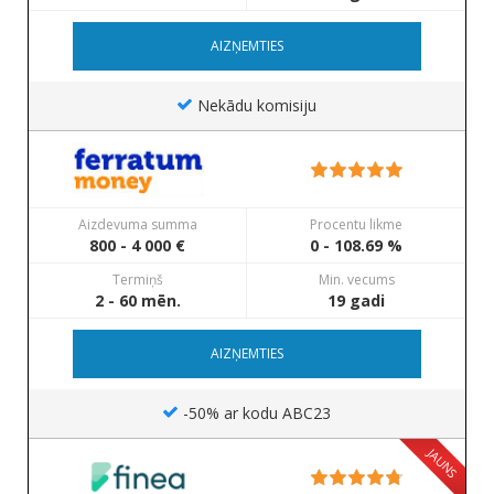
AIZŅEMTIES
Nekādu komisiju
Aizdevuma summa
Procentu likme
800 - 4 000 €
0 - 108.69 %
Termiņš
Min. vecums
2 - 60 mēn.
19 gadi
AIZŅEMTIES
-50% ar kodu ABC23
JAUNS