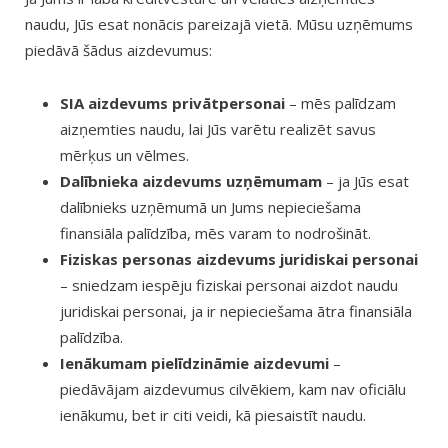
naudu, Jūs esat nonācis pareizajā vietā. Mūsu uzņēmums
piedāvā šādus aizdevumus:
SIA aizdevums privātpersonai
– mēs palīdzam
aizņemties naudu, lai Jūs varētu realizēt savus
mērķus un vēlmes.
Dalībnieka aizdevums uzņēmumam
– ja Jūs esat
dalībnieks uzņēmumā un Jums nepieciešama
finansiāla palīdzība, mēs varam to nodrošināt.
Fiziskas personas aizdevums juridiskai personai
– sniedzam iespēju fiziskai personai aizdot naudu
juridiskai personai, ja ir nepieciešama ātra finansiāla
palīdzība.
Ienākumam pielīdzināmie aizdevumi
–
piedāvājam aizdevumus cilvēkiem, kam nav oficiālu
ienākumu, bet ir citi veidi, kā piesaistīt naudu.