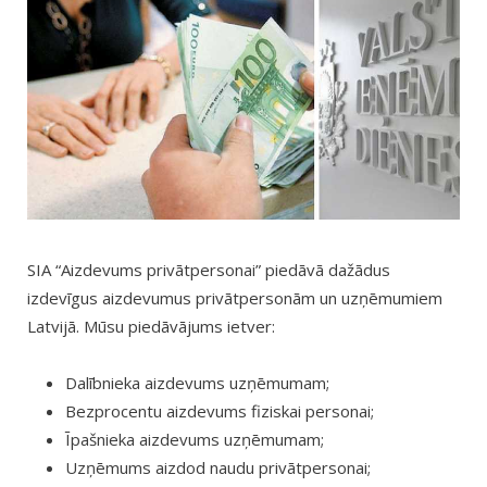
SIA “Aizdevums privātpersonai” piedāvā dažādus
izdevīgus aizdevumus privātpersonām un uzņēmumiem
Latvijā. Mūsu piedāvājums ietver:
Dalībnieka aizdevums uzņēmumam;
Bezprocentu aizdevums fiziskai personai;
Īpašnieka aizdevums uzņēmumam;
Uzņēmums aizdod naudu privātpersonai;