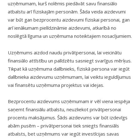
uzņēmumam, kurš nolēmis piedāvāt savu finansiālo
atbalstu arī fiziskajām personām. Šāda veida aizdevumi
var būt gan bezprocentu aizdevumi fiziskai personai, gan
arī ienākumam pielīdzināmie aizdevumi, atkarībā no
noslēgtā līguma un uzņēmuma noteiktajiem nosacījumiem.
Uzņēmums aizdod naudu privātpersonai, lai veicinātu
finansiālo attīstību un palīdzētu sasniegt svarīgus mērķus.
Tikpat kā uzņēmuma dalībnieks, fiziskā persona var iegūt
dalībnieka aizdevumu uzņēmumam, lai veiktu ieguldījumus
vai finansētu uzņēmuma projektus vai idejas.
Bezprocentu aizdevums uzņēmumam ir vēl viena iespēja
saņemt finansiālu atbalstu, neuzliekot privātpersonai
procentu maksājumus. Šāds aizdevums var būt izdevīgs
abām pusēm – privātpersonai tiek sniegts finansiāls
atbalsts, bet uzņēmums var iegūt investīcijas savas