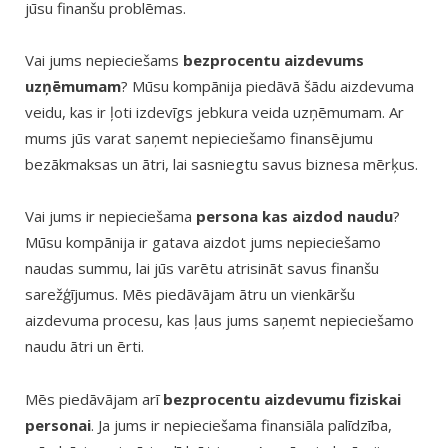
jūsu finanšu problēmas.
Vai jums nepieciešams
bezprocentu aizdevums
uzņēmumam
? Mūsu kompānija piedāvā šādu aizdevuma
veidu, kas ir ļoti izdevīgs jebkura veida uzņēmumam. Ar
mums jūs varat saņemt nepieciešamo finansējumu
bezākmaksas un ātri, lai sasniegtu savus biznesa mērķus.
Vai jums ir nepieciešama
persona kas aizdod naudu
?
Mūsu kompānija ir gatava aizdot jums nepieciešamo
naudas summu, lai jūs varētu atrisināt savus finanšu
sarežģījumus. Mēs piedāvājam ātru un vienkāršu
aizdevuma procesu, kas ļaus jums saņemt nepieciešamo
naudu ātri un ērti.
Mēs piedāvājam arī
bezprocentu aizdevumu fiziskai
personai
. Ja jums ir nepieciešama finansiāla palīdzība,