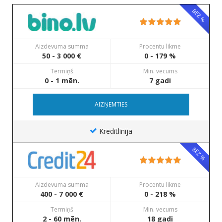
BEZ %
Aizdevuma summa
Procentu likme
50 - 3 000 €
0 - 179 %
Termiņš
Min. vecums
0 - 1 mēn.
7 gadi
AIZŅEMTIES
Kredītlīnija
BEZ %
Aizdevuma summa
Procentu likme
400 - 7 000 €
0 - 218 %
Termiņš
Min. vecums
2 - 60 mēn.
18 gadi