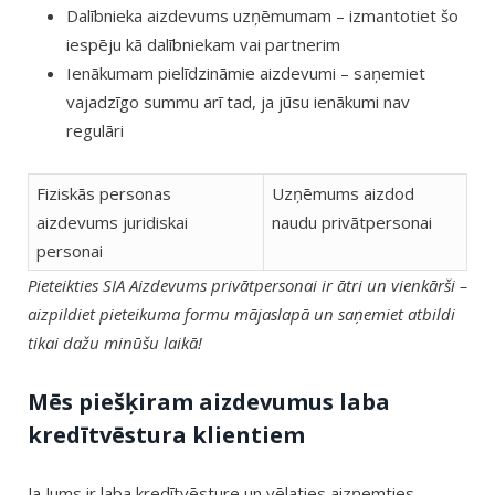
Dalībnieka aizdevums uzņēmumam – izmantotiet šo
iespēju kā dalībniekam vai partnerim
Ienākumam pielīdzināmie aizdevumi – saņemiet
vajadzīgo summu arī tad, ja jūsu ienākumi nav
regulāri
Fiziskās personas
Uzņēmums aizdod
aizdevums juridiskai
naudu privātpersonai
personai
Pieteikties SIA Aizdevums privātpersonai ir ātri un vienkārši –
aizpildiet pieteikuma formu mājaslapā un saņemiet atbildi
tikai dažu minūšu laikā!
Mēs piešķiram aizdevumus laba
kredītvēstura klientiem
Ja Jums ir laba kredītvēsture un vēlaties aizņemties