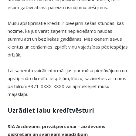
esam gatavi atrast pareizo risinājumu tieši jums.
Mūsu apstiprinātie kredīti ir pieejami sešās stundās, kas
nozīmē, ka jūs varat saņemt nepieciešamo naudas
summu ātri un bez liekas gaidīšanas. Mēs cienām savus
klientus un cenšamies izpildīt viņu vajadzības pēc iespējas
drīzāk.
Lai saņemtu vairāk informācijas par mūsu piedāvājumu un
apstiprināto kredītu iespējām, lūdzu, sazinieties ar mums
pa tālruni +371-XXXX-XXXX vai apmeklējiet mūsu
mājaslapu.
Uzrādiet labu kredītvēsturi
SIA Aizdevums privātpersonai – aizdevums
diskretām un svarīgām vajadzībām