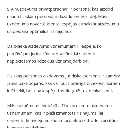
SIA “Aizdevums privātpersonai” ir persona, kas aizdod
naudu fiziskām personām dažādu iemeslu dēļ. Mūsu
uzņēmums novērtē klienta iespējas atmaksāt aizdevumu
un piedāvā optimālus risinājumus.
Dalībnieka aizdevums uzņēmumam ir iespēja, ko
piedāvājam juridiskām personām, lai saņemtu
nepieciešamos līdzekļus uzņēmējdarbībai.
Fiziskas personas aizdevums juridiskai personai ir samērā
jauns pakalpojums, kas var būt noderīgs cilvēkiem, kuriem
ir līdzekļi, bet nav iespēju tos likt gulēt uz bankas konta.
Mūsu uzņēmums piedāvā arī bezprocentu aizdevumu
uzņēmumam, kas ir plaši izmantots risinājums, lai
saņemtu finansējumu kādam projekta izstrādei vai citām
biznesa vajadzībām.