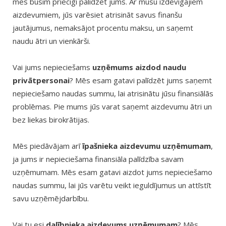
mēs būsim priecīgi palīdzēt jums. Ar mūsu izdevīgajiem
aizdevumiem, jūs varēsiet atrisināt savus finanšu
jautājumus, nemaksājot procentu maksu, un saņemt
naudu ātri un vienkārši.
Vai jums nepieciešams
uzņēmums aizdod naudu
privātpersonai
? Mēs esam gatavi palīdzēt jums saņemt
nepieciešamo naudas summu, lai atrisinātu jūsu finansiālās
problēmas. Pie mums jūs varat saņemt aizdevumu ātri un
bez liekas birokrātijas.
Mēs piedāvājam arī
īpašnieka aizdevumu uzņēmumam
,
ja jums ir nepieciešama finansiāla palīdzība savam
uzņēmumam. Mēs esam gatavi aizdot jums nepieciešamo
naudas summu, lai jūs varētu veikt ieguldījumus un attīstīt
savu uzņēmējdarbību.
Vai tu esi
dalībnieka aizdevums uzņēmumam
? Mēs