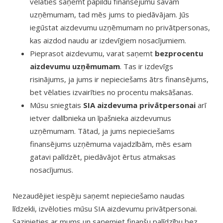
vēlaties saņemt papildu finansējumu savam
uzņēmumam, tad mēs jums to piedāvājam. Jūs
iegūstat aizdevumu uzņēmumam no privātpersonas,
kas aizdod naudu ar izdevīgiem nosacījumiem.
Pieprasot aizdevumu, varat saņemt
bezprocentu
aizdevumu uzņēmumam
. Tas ir izdevīgs
risinājums, ja jums ir nepieciešams ātrs finansējums,
bet vēlaties izvairīties no procentu maksāšanas.
Mūsu sniegtais
SIA aizdevuma privātpersonai
arī
ietver dalībnieka un īpašnieka aizdevumus
uzņēmumam. Tātad, ja jums nepieciešams
finansējums uzņēmuma vajadzībām, mēs esam
gatavi palīdzēt, piedāvājot ērtus atmaksas
nosacījumus.
Nezaudējiet iespēju saņemt nepieciešamo naudas
līdzekli, izvēloties mūsu SIA aizdevumu privātpersonai.
Sazinieties ar mums un saņemiet finanšu palīdzību bez