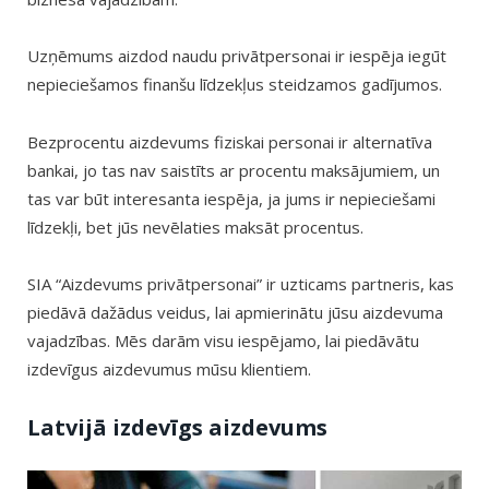
Uzņēmums aizdod naudu privātpersonai ir iespēja iegūt
nepieciešamos finanšu līdzekļus steidzamos gadījumos.
Bezprocentu aizdevums fiziskai personai ir alternatīva
bankai, jo tas nav saistīts ar procentu maksājumiem, un
tas var būt interesanta iespēja, ja jums ir nepieciešami
līdzekļi, bet jūs nevēlaties maksāt procentus.
SIA “Aizdevums privātpersonai” ir uzticams partneris, kas
piedāvā dažādus veidus, lai apmierinātu jūsu aizdevuma
vajadzības. Mēs darām visu iespējamo, lai piedāvātu
izdevīgus aizdevumus mūsu klientiem.
Latvijā izdevīgs aizdevums