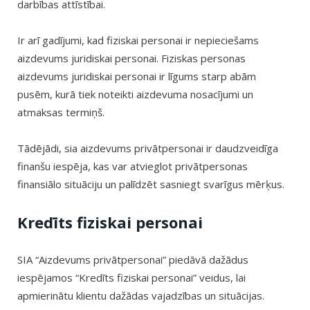
darbības attīstībai.
Ir arī gadījumi, kad fiziskai personai ir nepieciešams
aizdevums juridiskai personai. Fiziskas personas
aizdevums juridiskai personai ir līgums starp abām
pusēm, kurā tiek noteikti aizdevuma nosacījumi un
atmaksas termiņš.
Tādējādi, sia aizdevums privātpersonai ir daudzveidīga
finanšu iespēja, kas var atvieglot privātpersonas
finansiālo situāciju un palīdzēt sasniegt svarīgus mērķus.
Kredīts fiziskai personai
SIA “Aizdevums privātpersonai” piedāvā dažādus
iespējamos “Kredīts fiziskai personai” veidus, lai
apmierinātu klientu dažādas vajadzības un situācijas.