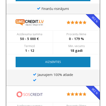
Finanšu risinājumi
BEZ %
Aizdevuma summa
Procentu likme
50 - 5 000 €
0 - 179 %
Termiņš
Min. vecums
1 - 12
18 gadi
AIZŅEMTIES
Jaunajiem 100% atlaide
BEZ %
Aizdevuma summa
Procentu likme