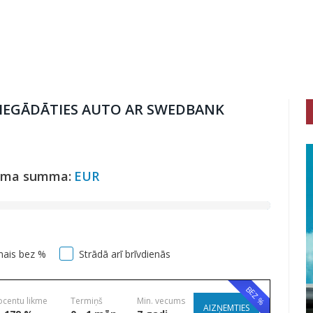
IEGĀDĀTIES AUTO AR SWEDBANK
uma summa:
EUR
mais bez %
Strādā arī brīvdienās
BEZ %
ocentu likme
Termiņš
Min. vecums
AIZŅEMTIES