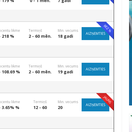
- 179 %
0 - 1 mēn.
7 gadi
BEZ %
ocentu likme
Termiņš
Min. vecums
AIZŅEMTIES
- 218 %
2 - 60 mēn.
18 gadi
ocentu likme
Termiņš
Min. vecums
AIZŅEMTIES
- 108.69 %
2 - 60 mēn.
19 gadi
JAUNS
ocentu likme
Termiņš
Min. vecums
AIZŅEMTIES
- 3.65% %
12 - 60
20