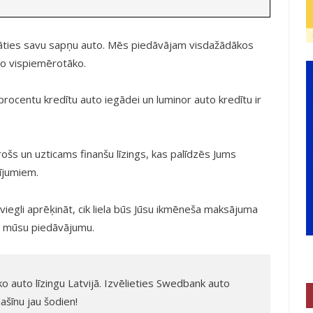
dāties savu sapņu auto. Mēs piedāvājam visdažādākos
 to vispiemērotāko.
procentu kredītu auto iegādei un luminor auto kredītu ir
rošs un uzticams finanšu līzings, kas palīdzēs Jums
ījumiem.
 viegli aprēķināt, cik liela būs Jūsu ikmēneša maksājuma
t mūsu piedāvājumu.
 auto līzingu Latvijā. Izvēlieties Swedbank auto
ašīnu jau šodien!