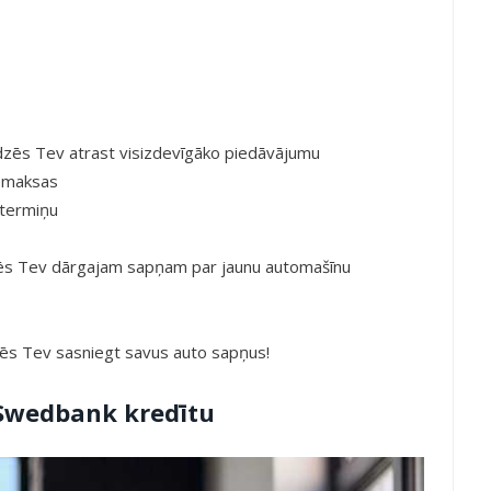
īdzēs Tev atrast visizdevīgāko piedāvājumu
iemaksas
 termiņu
mēs Tev dārgajam sapņam par jaunu automašīnu
zēs Tev sasniegt savus auto sapņus!
 Swedbank kredītu