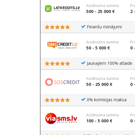
Aizdevuma summa
Pr
500 - 25 000 €
2 
Finanšu risinājumi
Aizdevuma summa
Pr
50 - 5 000 €
0 
Jaunajiem 100% atlaide
Aizdevuma summa
Pr
50 - 25 000 €
0 
0% komisijas maksa
Aizdevuma summa
Pr
100 - 5 000 €
0 