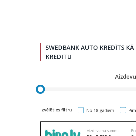
SWEDBANK AUTO KREDĪTS KĀ 
KREDĪTU
Aizdev
Izvēlēties filtru
No 18 gadiem
Pir
Aizdevuma summa
Pr