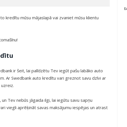
Б
to kredītu mūsu mājaslapā vai zvaniet mūsu klientu
tomašīnu!
dītu
bank ir šeit, lai palīdzētu Tev iegūt pašu labāko auto
m. Ar Swedbank auto kredītu vari greznot savu dzīvi ar
 uzreiz.
 un Tev nebūs jāgaida ilgi, lai iegūtu savu sapņu
vari viegli aprēķināt savas maksājumu iespējas un atrast