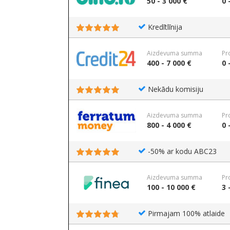
50 - 3 000 €
0 
Kredītlīnija
Aizdevuma summa
Pr
400 - 7 000 €
0 
Nekādu komisiju
Aizdevuma summa
Pr
800 - 4 000 €
0 
-50% ar kodu ABC23
Aizdevuma summa
Pr
100 - 10 000 €
3 
Pirmajam 100% atlaide