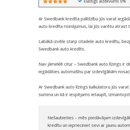
Elastīgs aizdevums 0%
Ar Swedbank kredīta palīdzību Jūs varat iegā
auto kredīta risinājumus, lai Jūs varētu atrast
Labākā izvēle starp citadele auto kredītu, bez
Swedbank auto kredīts.
Nav jāmeklē citur – Swedbank auto līzings ir d
iegādāties automašīnu par izdevīgākām nosac
Ar Swedbank auto līzings kalkulatoru Jūs varat
summa un kā ir iespējams ietaupīt, izmantojo
Nešaubieties – mēs piedāvājam izdevīgāko
kredītu un ieprieciniet sevi ar jaunu autom