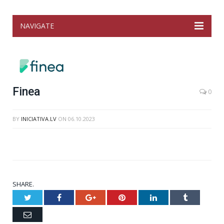
NAVIGATE
Finea
0
BY
INICIATIVA.LV
ON
06.10.2023
SHARE.
Twitter
Facebook
Google+
Pinterest
LinkedIn
Tumblr
Email