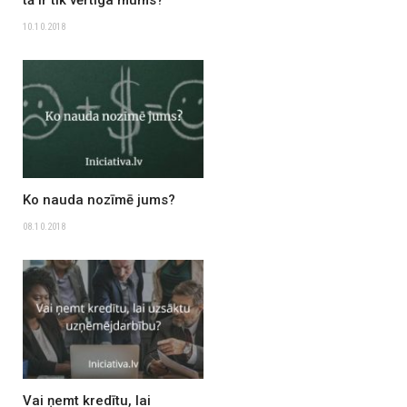
tā ir tik vērtīga mums?
10.10.2018
Ko nauda nozīmē jums?
08.10.2018
Vai ņemt kredītu, lai