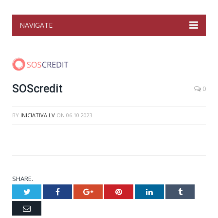
NAVIGATE
SOScredit
0
BY
INICIATIVA.LV
ON
06.10.2023
SHARE.
Twitter
Facebook
Google+
Pinterest
LinkedIn
Tumblr
Email